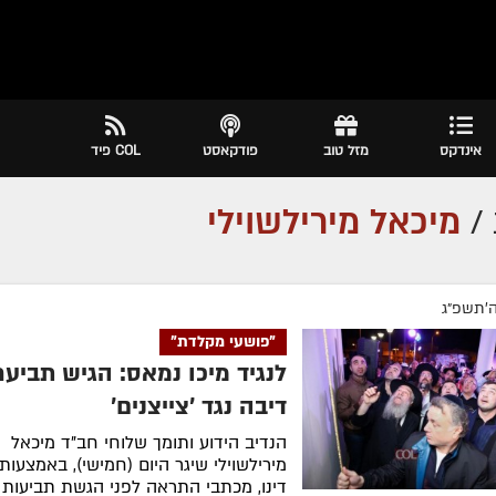
אינדקס
מזל טוב
פודקאסט
COL פיד
/
מיכאל מירילשוילי
ה׳תשפ״ג
"פושעי מקלדת"
לנגיד מיכו נמאס: הגיש תביעת
דיבה נגד 'צייצנים'
הנדיב הידוע ותומך שלוחי חב"ד מיכאל
מירילשוילי שיגר היום (חמישי), באמצעות 
דינו, מכתבי התראה לפני הגשת תביעות 