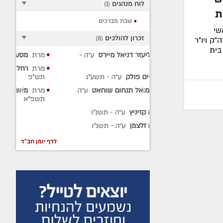
לוח מנהגים
)
1
(
שבת מברכים
שי
זכרון להולכים
)
8
(
"ק ויו"ר
בית
 דניאל מיירס
ע״ה
-
מרת
מסעודי שושן
ע״ה
- תש"פ
מרת
רחל לאה חאלימסקי
ע״ה
-
ולק
ע״ה
- תשע"ג
תש"פ
תנחום שוחאט
ע״ה
מרת
מאשא רחל יעקובוביץ
ע״ה
-
תשפ"א
יץ
ע״ה
- תשנ"ו
מן
ע״ה
- תשנ"ו
לדף יומן חב"ד