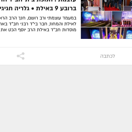
ברובע 9 באילת • גלריה חגיגית
במעמד עוצמתי ורב רושם, חנך הרב הרא
לאילת והמחוז, חבר בי"ד רבני חב"ד בארה
מוסדות חב"ד באילת הרב יוסף הכט את 
מרת
מסעודי שושן
ע״ה
- תש"פ
הרה"ח
אליעזר
חב"ד החדש ברובע 9 בעיר בהנהלת השל...
תשע"ה
מרת
רחל לאה חאלימסקי
ע״ה
-
לסיפור המלא
תש"פ
הרה"ח
חיים פ
מרת
מאשא רחל יעקובוביץ
ע״ה
-
הרה"ח
שמואל 
לכתבה
תשפ"א
- תשס"ה
מרת
עטא קזינ
מרת
דינה זלצ