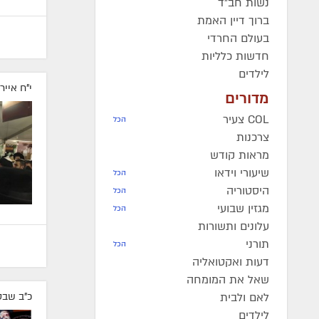
נשות חב"ד
ברוך דיין האמת
בעולם החרדי
חדשות כלליות
לילדים
י"ח אייר
מדורים
COL צעיר
הכל
צרכנות
מראות קודש
שיעורי וידאו
הכל
היסטוריה
הכל
מגזין שבועי
הכל
עלונים ותשורות
תורני
הכל
דעות ואקטואליה
שאל את המומחה
לאם ולבית
כ"ב שבט
לילדים