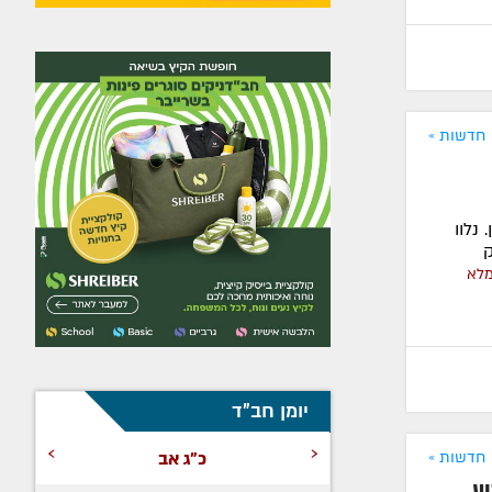
חדשות »
נלוו
ק
מלא
יומן חב"ד
›
‹
כ"ג אב
חדשות »
ש