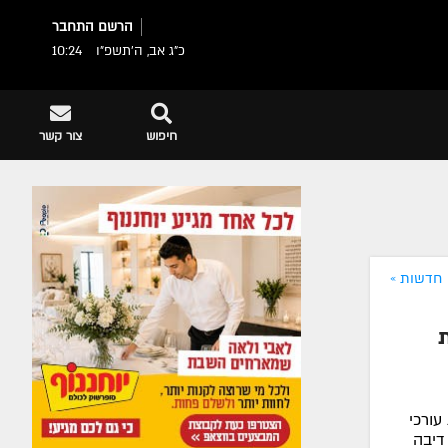
הרשם
התחבר
כ"ג אב, ה׳תשפ״ו
10:24
חיפוש
צור קשר
חדשות »
עורכי
דיבה