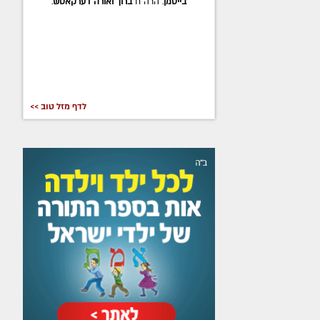
בייטמן
. הרה"ח
ברוך ואורה דערקאטש
.
לדף מזל טוב >>