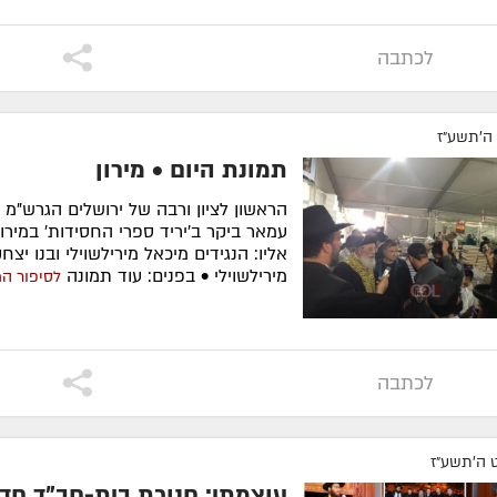
לש...
| כל הפרטים
לכתבה
 ה׳תשע״ז
תמונת היום • מירון
הראשון לציון ורבה של ירושלים הגרש"מ
עמאר ביקר ב'יריד ספרי החסידות' במירון. 
אליו: הנגידים מיכאל מירילשוילי ובנו יצח
מירילשוילי • בפנים: עוד תמונה
לסיפור ה
לכתבה
 ה׳תשע״ז
עוצמתי: חנוכת בית-חב"ד חד