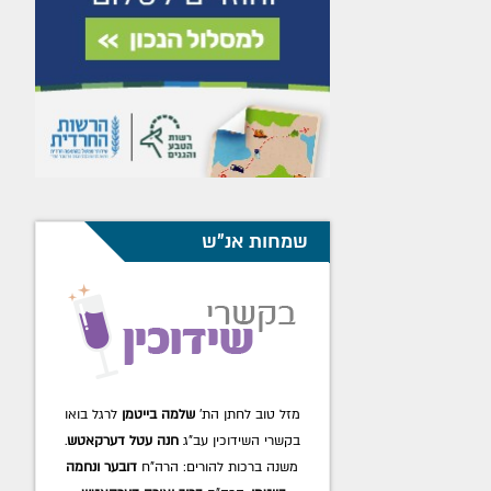
שמחות אנ"ש
מזל טוב לחתן הת'
שלמה בייטמן
לרגל בואו
בקשרי השידוכין עב"ג
חנה עטל דערקאטש
.
משנה ברכות להורים: הרה"ח
דובער ונחמה