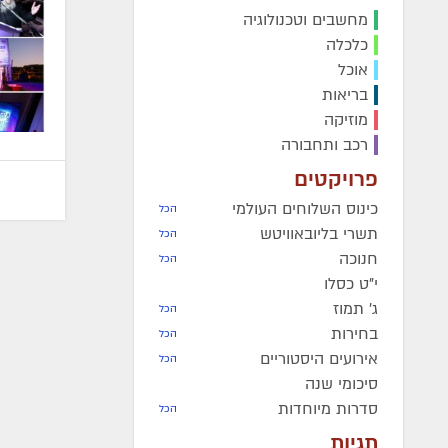
מחשבים וטכנולוגיה
כלכלה
אוכל
בריאות
מוזיקה
רכב ותחבורה
פרויקטים
כינוס השלוחים העולמי
הכל
תשרי בליובאוויטש
הכל
חנוכה
הכל
י"ט כסלו
ג' תמוז
הכל
בחירות
הכל
אירועים היסטוריים
הכל
סיכומי שנה
סדרות מיוחדות
הכל
תגיות