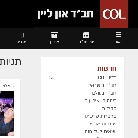
ראשי
יומן חב"ד
ארכיון
שיעורים
תגיות 
חדשות
רדיו COL
הכל
חב"ד בישראל
ז' אלול 
חב"ד בעולם
כינוסים ואירועים
קהילות
בחצרות קדשינו
שמחות אנ"ש
יוצאים לשליחות