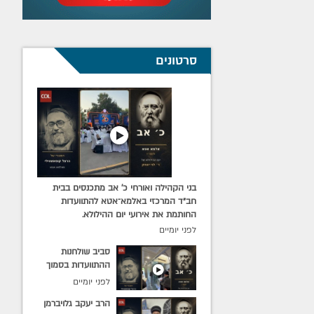
סרטונים
בני הקהילה ואורחי כ׳ אב מתכנסים בבית
חב״ד המרכזי באלמא־אטא להתוועדות
החותמת את אירועי יום ההילולא.
לפני יומיים
סביב שולחנות
ההתוועדות בסמוך
לציון בעל ההילולא:
לפני יומיים
הרב אלי וולף
הרב יעקב גלויברמן
מתוועד עם מקורבים