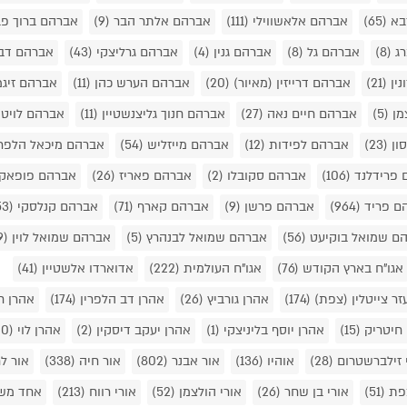
בא
(65)
אברהם אלאשווילי
(111)
אברהם אלתר הבר
(9)
אברהם ברוך פב
רג
(8)
אברהם גל
(8)
אברהם גנין
(4)
אברהם גרליצקי
(43)
אברהם דב
נין
(21)
אברהם דרייזין (מאיור)
(20)
אברהם הערש כהן
(11)
אברהם זיג
מן
(5)
אברהם חיים נאה
(27)
אברהם חנוך גליצנשטיין
(11)
אברהם לויט
ון
(23)
אברהם לפידות
(12)
אברהם מייזליש
(54)
אברהם מיכאל הלפר
 פרידלנד
(106)
אברהם סקובלו
(2)
אברהם פאריז
(26)
אברהם פופאק
ם פריד
(964)
אברהם פרשן
(9)
אברהם קארף
(71)
אברהם קנלסקי
(53)
ם שמואל בוקיעט
(56)
אברהם שמואל לבנהרץ
(5)
אברהם שמואל לוין
(9)
אגו"ח בארץ הקודש
(76)
אגו"ח העולמית
(222)
אדוארדו אלשטיין
(41)
זר צייטלין (צפת)
(174)
אהרן גורביץ
(26)
אהרן דב הלפרין
(174)
אהרן ח
 חיטריק
(15)
אהרן יוסף בליניצקי
(1)
אהרן יעקב דיסקין
(2)
אהרן לוי
(20)
 זילברשטרום
(28)
אוהיו
(136)
אור אבנר
(802)
אור חיה
(338)
אור ל
צפת
(51)
אורי בן שחר
(26)
אורי הולצמן
(52)
אורי רווח
(213)
אחד מש