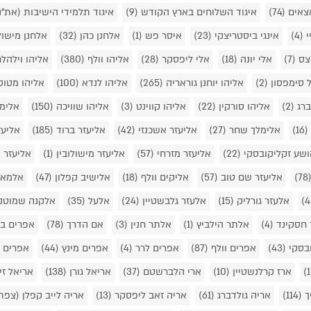
אצאים
(74)
איגוד השלוחים בארץ הקודש
(9)
איגוד תלמידי הישיבות (את"
י
(4)
אינגי ביסטריצקי
(23)
איסר פש
(1)
אלחנן כהן
(32)
אלחנן מישול
יצס
(7)
אלי יונה
(18)
אלי ליפסקר
(28)
אליהו וולף
(380)
אליהו וילהל
ל סימפסון
(2)
אליהו יוחנן גוראריה
(265)
אליהו לנדא
(100)
אליהו מטוס
ברג
(2)
אליהו סורקין
(22)
אליהו קווינט
(3)
אליהו שוויכה
(150)
אלימ
(16)
אלימלך שחר
(27)
אליעזר אשכנזי
(42)
אליעזר ברוד
(185)
אליעז
ושע זקליקובסקי
(22)
אליעזר מזרחי
(57)
אליעזר מישולובין
(1)
אליעזר 
(7
אליעזר שם טוב
(57)
אליקים וולף
(18)
אלישיב קפלון
(47)
אלמא
אלעזר גורליק
(15)
אלעזר גלבשטיין
(24)
אלעל
(35)
אלקנה שמוטק
 חסקינד
(4)
אלתר הילביץ
(1)
אלתר חנין
(3)
אם הדרך
(78)
אפרים בו
בסקי
(43)
אפרים וולף
(87)
אפרים לרר
(4)
אפרים מינץ
(44)
אפרים 
ארז קרלנשטיין
(10)
ארי הלברשטם
(37)
אריאל גורן
(138)
אריאל זי
ך
(114)
אריה גולדברג
(61)
אריה זאב ליפסקר
(13)
אריה לייב קפלן (צפת