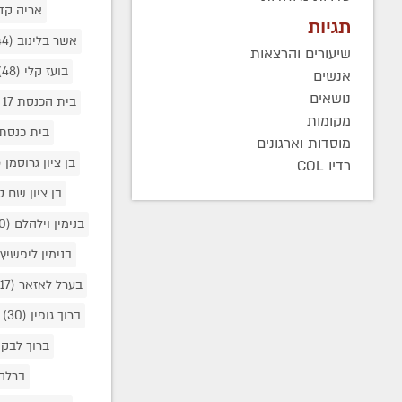
אריה קד
תגיות
אשר בלינוב
(44)
שיעורים והרצאות
בועז קלי
(48)
אנשים
נושאים
בית הכנסת 17 פאריז
מקומות
בית כנסת
מוסדות וארגונים
בן ציון גרוסמן
5)
רדיו COL
בן ציון שם 
בנימין וילהלם
(40)
בנימין ליפשיץ
בערל לאזאר
(917)
ברוך גופין
(30)
ברוך לבק
ברלה