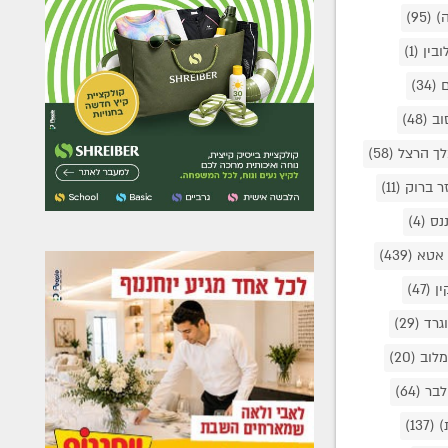
ה)
(95)
ובין
(1)
ם
(34)
וב
(48)
לך הרצל
(58)
ר ברוק
(11)
ננס
(4)
 אטא
(439)
ין
(47)
גרד
(29)
מלוב
(20)
לבר
(64)
)
(137)