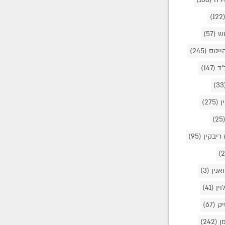
(12
טש
(57)
הייטס
(245)
"ד
(147)
(
ן
(275)
(25
 ריבקין
(95)
אנין
(3)
וין
(41)
יק
(67)
מן
(242)