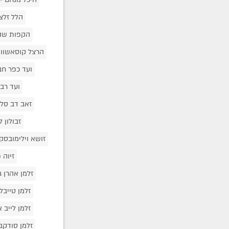
הלל זלצ
הקפות שנ
הרצל קוסאשווי
ועד כפר חב
ועד רבנ
זאב דב סלו
זבולון 
זושא וילימובסק
זיוה
זלמן אהרן 
זלמן טייבל
זלמן לייב 
זלמן סודקב