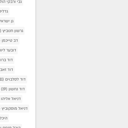
גבי ורבקי הול
גדליה
גן ישראל
גרשון חנוביץ
(1)
דב טייכמן
0)
דובער ליוו
דוד ברוו
דוד זאב 
דוד לסלבוים
(11)
דוד נחשון
(19)
דניאל אליהו
דניאל מוסקוביץ
1)
היכל
היכל מנחם י