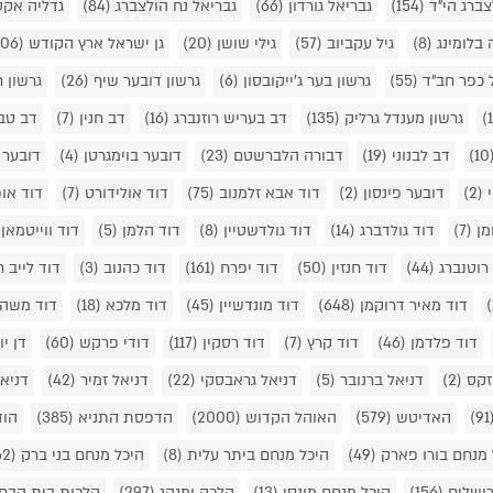
צברג הי"ד
(154)
גבריאל גורדון
(66)
גבריאל נח הולצברג
(84)
גדליה אקס
 בלומינג
(8)
גיל עקביוב
(57)
גילי שושן
(20)
גן ישראל ארץ הקודש
(206)
 כפר חב"ד
(55)
גרשון בער ג'ייקובסון
(6)
גרשון דובער שיף
(26)
גרשון 
גרשון מענדל גרליק
(135)
דב בעריש רוזנברג
(16)
דב חנין
(7)
דב טב
(1
דב לבנוני
(19)
דבורה הלברשטם
(23)
דובער בוימגרטן
(4)
דובער 
י
(2)
דובער פינסון
(2)
דוד אבא זלמנוב
(75)
דוד אולידורט
(7)
דוד או
מן
(7)
דוד גולדברג
(14)
דוד גולדשטיין
(8)
דוד הלמן
(5)
דוד ווייטמאן
רוטנברג
(44)
דוד חנזין
(50)
דוד יפרח
(161)
דוד כהנוב
(3)
דוד לייב 
דוד מאיר דרוקמן
(648)
דוד מונדשיין
(45)
דוד מלכא
(18)
דוד משה 
דוד פלדמן
(46)
דוד קרץ
(7)
דוד רסקין
(117)
דודי פרקש
(60)
דן יו
 זקס
(2)
דניאל ברנובר
(5)
דניאל גראבסקי
(22)
דניאל זמיר
(42)
דניא
(9
האדיטש
(579)
האוהל הקדוש
(2000)
הדפסת התניא
(385)
הוד
 מנחם בורו פארק
(49)
היכל מנחם ביתר עלית
(8)
היכל מנחם בני ברק
(62)
רושלים
(156)
היכל מנחם מונסי
(13)
הלכה ומנהג
(297)
הלכות בית הבח