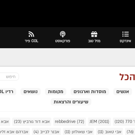
אינדקס
מזל טוב
פודקאסט
COL פיד
כל
אנשים
מוסדות וארגונים
מקומות
נושאים
רדיו COL
שיעורים והרצאות
7
(120)
(2011)
JEM
(72)
rebbedrive
אבא דוד גורביץ
(23)
אבא 
(76)
אבי טאוב
(11)
אבי שאולזון
(11)
אבנר לבייב
(4)
אברהם אבא זליג