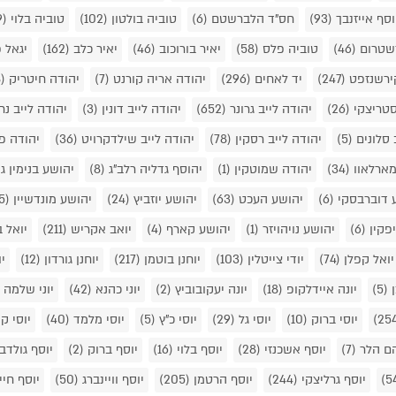
וסף אייזנבך
(93)
חס"ד הלברשטם
(6)
טוביה בולטון
(102)
טוביה בלוי
(169)
רשטרום
(46)
טוביה פלס
(58)
יאיר בורוכוב
(46)
יאיר כלב
(162)
יגאל 
ירשנזפט
(247)
יד לאחים
(296)
יהודה אריה קורנט
(7)
יהודה חיטריק
(38)
סטריצקי
(26)
יהודה לייב גרונר
(652)
יהודה לייב דונין
(3)
יהודה לייב נח
 סלונים
(5)
יהודה לייב רסקין
(78)
יהודה לייב שילדקרויט
(36)
יהודה פ
מארלאוו
(34)
יהודה שמוטקין
(1)
יהוסף גדליה רלב"ג
(8)
יהושע בנימין ג
 דוברבסקי
(6)
יהושע העכט
(63)
יהושע יוזביץ
(24)
יהושע מונדשיין
(35)
יפקין
(6)
יהושע נויהויזר
(1)
יהושע קארף
(4)
יואב אקריש
(211)
יואל 
יואל קפלן
(74)
יודי צייטלין
(103)
יוחנן בוטמן
(217)
יוחנן גורדון
(12)
יו
ן
(5)
יונה איידלקופ
(18)
יונה יעקובוביץ
(2)
יוני כהנא
(42)
יוני שלמה
)
יוסי ברוק
(10)
יוסי גל
(29)
יוסי כ"ץ
(5)
יוסי מלמד
(40)
יוסי קו
הם הלר
(7)
יוסף אשכנזי
(28)
יוסף בלוי
(16)
יוסף ברוק
(2)
יוסף גולדב
יוסף גרליצקי
(244)
יוסף הרטמן
(205)
יוסף וויינברג
(50)
יוסף חיי