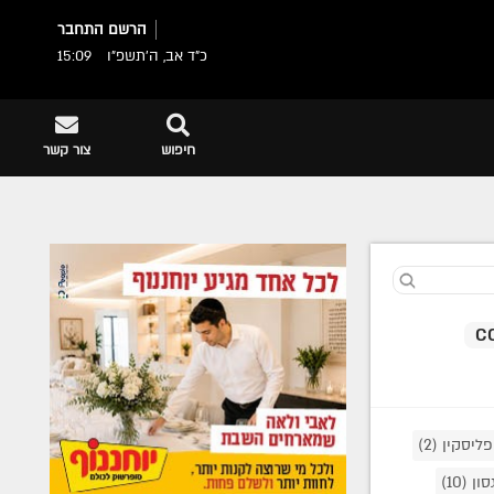
הרשם
התחבר
כ"ד אב, ה׳תשפ״ו
15:09
חיפוש
צור קשר
פליסקין
(2)
סון
(10)