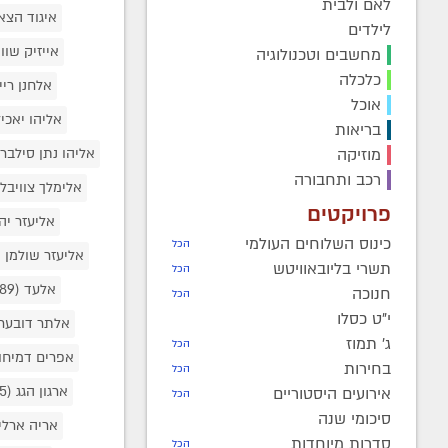
לאם ולבית
איגוד הצ
לילדים
אייזיק שווי
מחשבים וטכנולוגיה
כלכלה
אלחנן רי
אוכל
אליהו יאכי
בריאות
מוזיקה
אליהו נתן סילבר
רכב ותחבורה
אלימלך צוויבל
פרויקטים
אליעזר יה
כינוס השלוחים העולמי
הכל
אליעזר שולמן
8)
תשרי בליובאוויטש
הכל
אלעד
(489)
חנוכה
הכל
י"ט כסלו
אלתר דובער
ג' תמוז
הכל
אפרים דמיחו
בחירות
הכל
ארגון הגג
(15)
אירועים היסטוריים
הכל
סיכומי שנה
אריה ארלי
סדרות מיוחדות
הכל