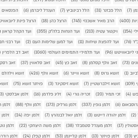
מן
(7)
הלל פבזנר
(31)
הלל רבינוביץ
(7)
הענדל ליברמן
(6)
הפנסאים
2)
יות
(400)
הרב מאיר אשכנזי
(745)
הרצל כהן
(18)
הרצל פינת ליובאווי
לי
(154)
ויקטור עטיה
(213)
ועד הנחות בלה"ק
(355)
ועד הקהל קראון 
"ד
(76)
ועד להפצת שיחות
(11)
ועד למען שלימות העם
(2)
ועד רבני חב
י ליובאוויטש
(96)
ועד תלמידי התמימים העולמי
(1060)
זאב דב הלפרין
33)
נים
(73)
זאב וולף קסלמן
(8)
זאב כץ
(45)
זאב סלאווין
(37)
זאב רסקי
לביוב
(1)
זושא גרוס
(8)
זושא וויינר
(6)
זושא וולף
(426)
זושא וילהלם
)
י
(109)
זושא זילברשטיין
(7)
זושא זיסקינד
(3)
פויזנר זושא
(75)
זושא
 פש
(4)
זכי תמיר
(20)
זכריה גורי
(4)
זליג פלדמן
(16)
זלמן אבלסקי
(23)
גרוסבאום
(6)
זלמן גופין
(337)
זלמן גורליק
(173)
זלמן וולף
(88)
זלמן ח
(2)
זלמן יהודה דייטש
(3)
זלמן יואל לבנהרץ
(7)
זלמן יפה
(24)
זלמן ל
אסטולין
(17)
זלמן מענדל סטמבלר
(38)
זלמן משה היצחקי
(22)
זלמן נוט
יץ
(23)
זלמן פויזנר
(13)
זלמן קליינמן
(53)
זלמן קפלן
(24)
זלמן רודר