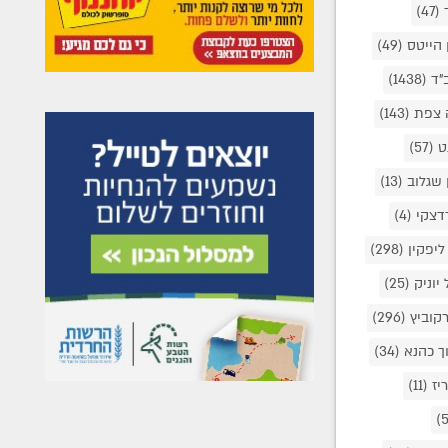
(47)
 הייטס
(49)
ב"ד
(1438)
 צפת
(143)
ט
(57)
ן שגלוב
(13)
רדצקי
(4)
 ליפקין
(298)
יוניק
(25)
רקוביץ
(296)
ך כהנא
(34)
יז
(11)