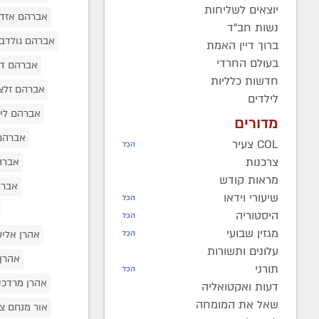
יוצאים לשליחות
אברהם אזד
נשות חב"ד
אברהם גולדב
ברוך דיין האמת
בעולם החרדי
אברהם דו
חדשות כלליות
אברהם זלצ
לילדים
אברהם ליס
מדורים
אברהם
COL צעיר
הכל
צרכנות
אברה
מראות קודש
אברה
שיעורי וידאו
הכל
היסטוריה
הכל
מגזין שבועי
אהרן אליע
הכל
עלונים ותשורות
אהרן
תורני
הכל
אהרן מרדכי
דעות ואקטואליה
שאל את המומחה
אור מנחם 