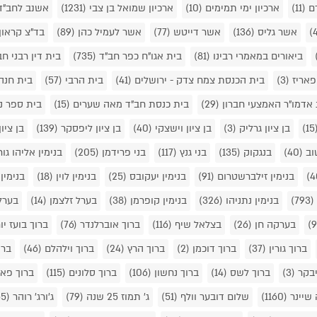
ם
(11)
ארכיון ימי תמימים
(10)
ארכיון שמואל בן צבי
(1231)
אשנב לחב"ד
אשר גליס
(136)
אשר דייטש
(77)
אשר לעמיל כהן
(89)
בד"צ קראון
ביאורים במאמרי רבינו
(81)
בית אגו"ח כפר חב"ד
(735)
בית דין רבני ח
(3)
בית הכנסת צמח צדק - ירושלים
(41)
בית הרבי
(57)
בית חנה
 אדמו"ר האמצעי חברון
(29)
בית כנסת חב"ד מאה שערים
(15)
בית ספר נ
(1
בן ציון גרליק
(3)
בן ציון וישצקי
(40)
בן ציון ליפסקר
(139)
בן ציו
טוב
(40)
בנגקוק
(135)
בני גנץ
(117)
בני פרידמן
(205)
בנימין אליהו גו
בנימין זילברשטרום
(91)
בנימין יעקובס
(25)
בנימין לוין
(18)
בנימין
(793)
בנימין נתניהו
(326)
בנימין קופרמן
(38)
בערל זלצמן
(14)
בערל 
בערקה חן
(26)
בצלאל שיף
(116)
ברוך אוברלנדר
(76)
ברוך בועז יו
ברוך גורין
(37)
ברוך דוכמן
(2)
ברוך הרץ
(24)
ברוך וילהלם
(46)
ברו
יבקר
(3)
ברוך לשס
(14)
ברוך נחשון
(106)
ברוך סלונים
(115)
ברוך פאר
 שיינר
(1160)
שלום דובער וולף
(51)
ג' תמוז 25 שנה
(79)
ג'ורג' רוהר
(55)