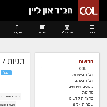
ראשי
יומן חב"ד
ארכיון
שיעורים
תגיות /
ה
חדשות
רדיו COL
הכל
הכל
חב"ד בישראל
חב"ד בעולם
כינוסים ואירועים
קהילות
'חדר השידורים' 70
בחצרות קדשינו
שמחות אנ"ש
אבא רפסון