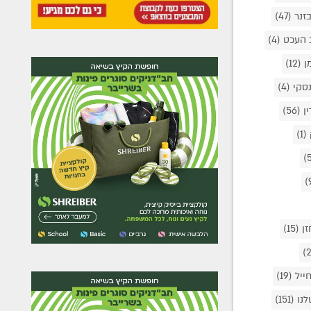
זנר
(47)
 העכט
(4)
מן
(12)
נסקי
(4)
ין
(56)
(1)
זן
(15)
חייל
(19)
לנו
(151)