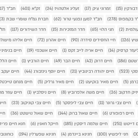
דבורקין
(15)
זמרוני ציק
(17)
זעליג אלטהויז
(24)
זק"א
(401)
חב"ד ON AIR
(17)
ד בקמפוס
(278)
חב"ד למען נפגעי טרור
(62)
חברת גמ"ח שומרי שבת
(3)
ולמית
(2)
חגי הלוי
(65)
חדר המזכירות
(15)
חדר השידורים
(117)
חז"
שיץ
(126)
חיי החסידים סידרה
(90)
חיים אהרון
(72)
חיים אליהו מישולו
יעזר קרסיק
(14)
חיים אריה לייב זקס
(1)
חיים אשכנזי
(19)
חיים בנימיני
רשטם
(186)
חיים דרוק
(42)
חיים הבר
(49)
חיים הורביץ
(1)
חיים הלל 
נסקי
(523)
חיים יהודה רבינוביץ
(21)
חיים יוסף גינזבורג
(44)
חיים יעקב 
ברמן
(5)
חיים מאיר בוקיעט
(2)
חיים מאיר גרליק
(5)
חיים מנחם טייכטל
יזיק חדקוב
(26)
חיים משה אלפרוביץ
(8)
חיים ניסלביץ
(1)
חיים עוזר מר
חיים צבי גרונר
(11)
חיים צבי ליפסקר
(5)
חיים צבי קוניקוב
(23)
חיים
חיים רפופורט
(6)
חיים שאול ברוק
(144)
חיים שאול נוישטט
(36)
חיי
ם דייטש
(251)
חיים שלמה דיסקין
(185)
חייקל חאנין
(6)
חנא חיים פריד
חני ליפשיץ
(100)
חנינא ביינדמן
(4)
חנינא שפערלין
(194)
כוחונוב