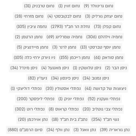
נחום גרינוולד (9)
נחום זווין (1)
נחום טרבניק (31)
נחום יצחק גורליק (3)
נחום לבקובסקי (4)
נחום מזרחי (28)
נחום קפלן (73)
נחלת הר חב"ד (2793)
נחמה ציבין (105)
נחמיה וילהלם (306)
נחמיה שמרלינג (69)
נחמן הרטמן (2)
נחמן יוסף טברסקי (13)
נחמן לרנר (3)
נחמן מיידנציק (5)
נחמן סודאק (61)
נחמן רייכמן (155)
ניו ניורק ירחי כלה (105)
ניסן הבר (2)
ניסן טלושקין (1)
ניסן מאנגעל (4)
ניסן מינדל (34)
ניסן נמנוב (24)
ניסן פינסון (34)
ניעז'ין (82)
ניצוצות של קדושה (41)
נפתלי אסטולין (20)
נפתלי דוליצקי (1)
נפתלי וועקנין (52)
נפתלי יוניק (1)
נפתלי ליפסקר (200)
נפתלי צבי גוטליב (20)
נפתלי קראוס (8)
נפתלי רוט (302)
נשי חב"ד (254)
נתב"ג בית חב"ד (18)
נתן אוירכמן (20)
נתן גוראריה (39)
נתן וואגל (3)
נתן וולף (24)
סיום הרמב"ם (880)