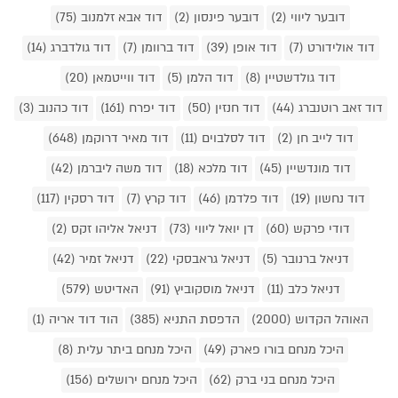
דובער ליווי (2)
דובער פינסון (2)
דוד אבא זלמנוב (75)
דוד אולידורט (7)
דוד אופן (39)
דוד ברוומן (7)
דוד גולדברג (14)
דוד גולדשטיין (8)
דוד הלמן (5)
דוד ווייטמאן (20)
דוד זאב רוטנברג (44)
דוד חנזין (50)
דוד יפרח (161)
דוד כהנוב (3)
דוד לייב חן (2)
דוד לסלבוים (11)
דוד מאיר דרוקמן (648)
דוד מונדשיין (45)
דוד מלכא (18)
דוד משה ליברמן (42)
דוד נחשון (19)
דוד פלדמן (46)
דוד קרץ (7)
דוד רסקין (117)
דודי פרקש (60)
דן יואל ליווי (73)
דניאל אליהו זקס (2)
דניאל ברנובר (5)
דניאל גראבסקי (22)
דניאל זמיר (42)
דניאל כלב (11)
דניאל מוסקוביץ (91)
האדיטש (579)
האוהל הקדוש (2000)
הדפסת התניא (385)
הוד דוד אריה (1)
היכל מנחם בורו פארק (49)
היכל מנחם ביתר עלית (8)
היכל מנחם בני ברק (62)
היכל מנחם ירושלים (156)