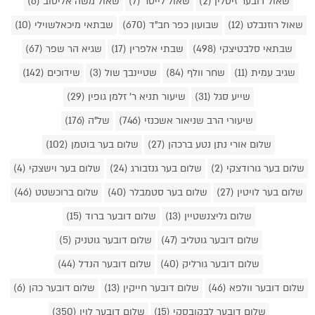
שאול דובער זיסלין (2)
שאול לייטר (7)
שאול משה אליטוב (6)
שאול רוזנבלט (12)
שבועון כפר חב"ד (670)
שבתאי מיכאלשוילי (10)
שבתאי סלבטיצקי (498)
שבתי אלפרין (17)
שגיא הר שפר (67)
שגיב עמית (11)
שחר וולף (84)
שטיינבך שול (3)
שידוכים (142)
שייע סגל (31)
שיעור תניא ר' זלמן גופין (29)
שיעורי הרב שניאור אשכנזי (746)
של"ה (176)
שלום אורי נתן נטע ברכהן (27)
שלום בער בוטמן (102)
שלום בער גורודצקי (2)
שלום בער גנזבורג (24)
שלום בער וישצקי (4)
שלום בער לויטין (27)
שלום בער סטמבלר (40)
שלום ברוכשטט (46)
שלום גליצנשטיין (13)
שלום דובער ברוד (15)
שלום דובער גוטליב (47)
שלום דובער גוטניק (5)
שלום דובער גורליק (40)
שלום דובער הנדל (44)
שלום דובער וולפא (46)
שלום דובער חייקין (13)
שלום דובער כהן (6)
שלום דובער לבקובסקי (15)
שלום דובער לוין (350)