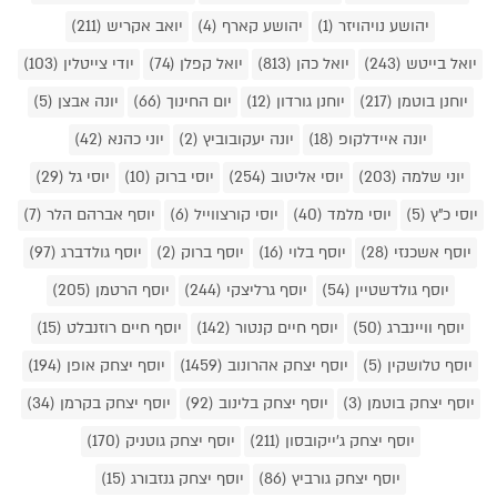
יהושע נויהויזר (1)
יהושע קארף (4)
יואב אקריש (211)
יואל בייטש (243)
יואל כהן (813)
יואל קפלן (74)
יודי צייטלין (103)
יוחנן בוטמן (217)
יוחנן גורדון (12)
יום החינוך (66)
יונה אבצן (5)
יונה איידלקופ (18)
יונה יעקובוביץ (2)
יוני כהנא (42)
יוני שלמה (203)
יוסי אליטוב (254)
יוסי ברוק (10)
יוסי גל (29)
יוסי כ"ץ (5)
יוסי מלמד (40)
יוסי קורצווייל (6)
יוסף אברהם הלר (7)
יוסף אשכנזי (28)
יוסף בלוי (16)
יוסף ברוק (2)
יוסף גולדברג (97)
יוסף גולדשטיין (54)
יוסף גרליצקי (244)
יוסף הרטמן (205)
יוסף וויינברג (50)
יוסף חיים קנטור (142)
יוסף חיים רוזנבלט (15)
יוסף טלושקין (5)
יוסף יצחק אהרונוב (1459)
יוסף יצחק אופן (194)
יוסף יצחק בוטמן (3)
יוסף יצחק בלינוב (92)
יוסף יצחק בקרמן (34)
יוסף יצחק ג'ייקובסון (211)
יוסף יצחק גוטניק (170)
יוסף יצחק גורביץ (86)
יוסף יצחק גנזבורג (15)