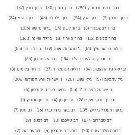
ברוך בועז יורקוביץ (296)
ברוך גופין (30)
ברוך גורין (37)
ברוך דוכמן (2)
ברוך הרץ (24)
ברוך וילהלם (46)
ברוך כהנא (34)
ברוך לבקיבקר (3)
ברוך לשס (14)
ברוך נחשון (106)
ברוך סלונים (115)
ברוך פאריז (11)
ברלה שיינר (1160)
שלום דובער וולף (51)
ג' תמוז 25 שנה (79)
ג'ורג' רוהר (55)
גבי ורבקי הולצברג הי"ד (154)
גבריאל גורדון (66)
גבריאל נח הולצברג (84)
גדליה אקסלרוד (27)
גדליה בלומינג (8)
גיל עקביוב (57)
גילי שושן (20)
גן ישראל ארץ הקודש (206)
גן ישראל כפר חב"ד (55)
גרשון בער ג'ייקובסון (6)
גרשון דובער שיף (26)
גרשון חן (4)
גרשון חנוביץ (1)
גרשון מענדל גרליק (135)
דב בעריש רוזנברג (16)
דב חנין (7)
דב טברדוביץ (11)
דב טייכמן (10)
דב לבנוני (19)
דבורה הלברשטם (23)
דובער בוימגרטן (4)
דובער בעל (2)