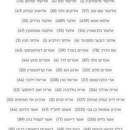
אליעזר מישולובין (1)
אליעזר ננס (4)
אליעזר שולמן (78)
אליעזר שם טוב (57)
אליקים וולף (18)
אלישיב קפלון (47)
אלמא אטא (439)
אלעד (489)
אלעזר גורליק (15)
אלעזר גלבשטיין (24)
אלעל (35)
אלקנה שמוטקין (47)
אלתר דובער חסקינד (4)
אלתר הילביץ (1)
אלתר חנין (3)
אם הדרך (78)
אפרים בוגרד (29)
אפרים דמיחובסקי (43)
אפרים וולף (87)
אפרים לרר (4)
אפרים מינץ (44)
אפרים מלוב (20)
ארגון הגג (15)
ארז קרלנשטיין (10)
ארי הלברשטם (37)
אריאל גורן (138)
אריאל זילבר (64)
אריה ארליך (114)
אריה גולדברג (61)
אריה זאב ליפסקר (13)
אריה לייב קפלן (צפת) (137)
אריה קדם (11)
ארכיון ימי תמימים (10)
ארכיון שמואל בן צבי (1231)
אשנב לחב"ד (47)
אשר בלינוב (44)
אשר גליס (136)
אשר דייטש (77)
אשר לעמיל כהן (89)
בד"צ קראון הייטס (49)
בועז קלי (48)
ביאורים במאמרי רבינו (81)