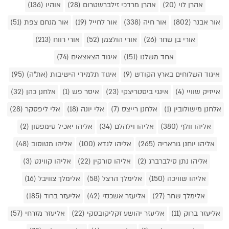
אהרן לוי (20)
אהרן מרדכי זילברשטרום (28)
אוהיו (136)
אור אבנר (802)
אור חיה (338)
אור לחייל (19)
אור מנחם צפת (51)
אורי בן שחר (26)
אורי הולצמן (52)
אורי רווח (213)
אחד משלנו (151)
איגוד הצאצאים (74)
איגוד השלוחים בארץ הקודש (9)
איגוד תלמידי הישיבות (את"ה) (95)
אייזיק שוויי (4)
אינגי ביסטריצקי (23)
איסר פש (1)
אלחנן כהן (32)
אלחנן מישולובין (1)
אלחנן רייצס (7)
אלי יונה (18)
אלי ליפסקר (28)
אליהו וולף (380)
אליהו וילהלם (34)
אליהו יאכיל סימפסון (2)
אליהו יוחנן גוראריה (265)
אליהו לנדא (100)
אליהו מטוסוב (48)
אליהו נתן סילברברג (2)
אליהו סורקין (22)
אליהו קווינט (3)
אליהו שוויכה (150)
אלימלך הרצל (58)
אלימלך צוויבל (16)
אלימלך שחר (27)
אליעזר אשכנזי (42)
אליעזר ברוד (185)
אליעזר ברוק (11)
אליעזר יהושע זקליקובסקי (22)
אליעזר מזרחי (57)