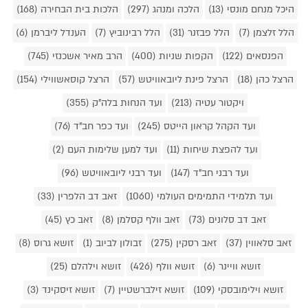
היכל מנחם מונסי (13)
הלכה ומנהג (297)
הלכות בית הבחירה (168)
הלל זלצמן (7)
הלל פבזנר (31)
הלל רבינוביץ (7)
הענדל ליברמן (6)
הפנסאים (122)
הקפות שניות (400)
הרב מאיר אשכנזי (745)
הרצל כהן (18)
הרצל פינת ליובאוויטש (57)
הרצל קוסאשווילי (154)
ויקטור עטיה (213)
ועד הנחות בלה"ק (355)
ועד הקהל קראון הייטס (245)
ועד כפר חב"ד (76)
ועד להפצת שיחות (11)
ועד למען שלימות העם (2)
ועד רבני חב"ד (147)
ועד רבני ליובאוויטש (96)
ועד תלמידי התמימים העולמי (1060)
זאב דב הלפרין (33)
זאב דב סלונים (73)
זאב וולף קסלמן (8)
זאב כץ (45)
זאב סלאווין (37)
זאב רסקין (275)
זבולון לביוב (1)
זושא גרוס (8)
זושא וויינר (6)
זושא וולף (426)
זושא וילהלם (25)
זושא וילימובסקי (109)
זושא זילברשטיין (7)
זושא זיסקינד (3)