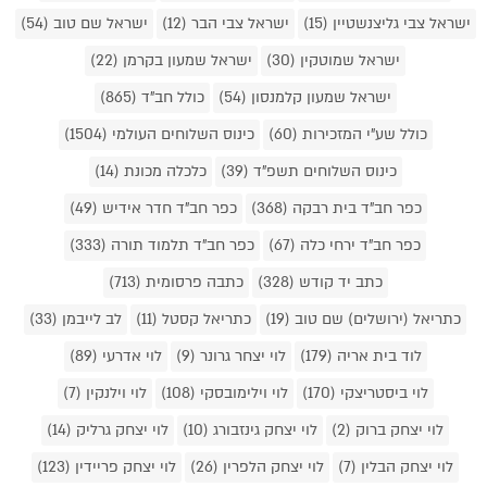
ישראל צבי גליצנשטיין (15)
ישראל צבי הבר (12)
ישראל שם טוב (54)
ישראל שמוטקין (30)
ישראל שמעון בקרמן (22)
ישראל שמעון קלמנסון (54)
כולל חב"ד (865)
כולל שע"י המזכירות (60)
כינוס השלוחים העולמי (1504)
כינוס השלוחים תשפ"ד (39)
כלכלה מכונת (14)
כפר חב"ד בית רבקה (368)
כפר חב"ד חדר אידיש (49)
כפר חב"ד ירחי כלה (67)
כפר חב"ד תלמוד תורה (333)
כתב יד קודש (328)
כתבה פרסומית (713)
כתריאל (ירושלים) שם טוב (19)
כתריאל קסטל (11)
לב לייבמן (33)
לוד בית אריה (179)
לוי יצחר גרונר (9)
לוי אדרעי (89)
לוי ביסטריצקי (170)
לוי וילימובסקי (108)
לוי וילנקין (7)
לוי יצחק ברוק (2)
לוי יצחק גינזבורג (10)
לוי יצחק גרליק (14)
לוי יצחק הבלין (7)
לוי יצחק הלפרין (26)
לוי יצחק פריידין (123)