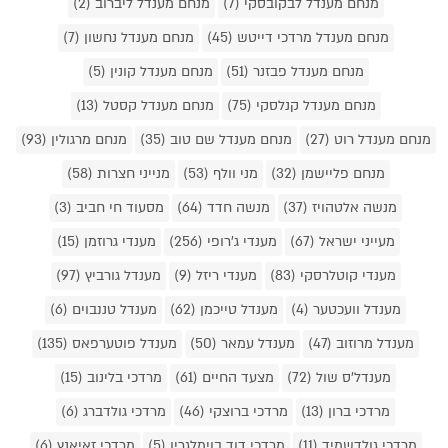
מנחם מענדל לבקובסקי (7)
מנחם מענדל ליברוב (2)
מנחם מענדל מרדכי דייטש (45)
מנחם מענדל נחשון (7)
מנחם מענדל פבזנר (51)
מנחם מענדל קונין (5)
מנחם מענדל קנלסקי (75)
מנחם מענדל קסטל (13)
מנחם מענדל רוט (27)
מנחם מענדל שם טוב (35)
מנחם מרגולין (93)
מנחם פליישמן (32)
מני וולף (53)
מנייני חצרות (58)
מנשה אלטהויז (37)
מנשה חדד (64)
מסעוד חי חביב (3)
מעייני ישראל (67)
מענדי ג'רופי (256)
מענדי גרוזמן (15)
מענדי קוטלרסקי (83)
מענדי ריזל (9)
מענדל גורביץ (97)
מענדל וועכטער (4)
מענדל טייכמן (62)
מענדל טננבוים (6)
מענדל מרוזוב (47)
מענדל עמאר (50)
מענדל פוטערפאס (135)
מענדל'ס שול (72)
מצעד החיים (61)
מרדכי בלינוב (15)
מרדכי ברון (13)
מרדכי ברוצקי (46)
מרדכי גולדברג (6)
מרדכי גולדשמיד (11)
מרדכי דוד בוימלגרין (5)
מרדכי זאיאנץ (6)