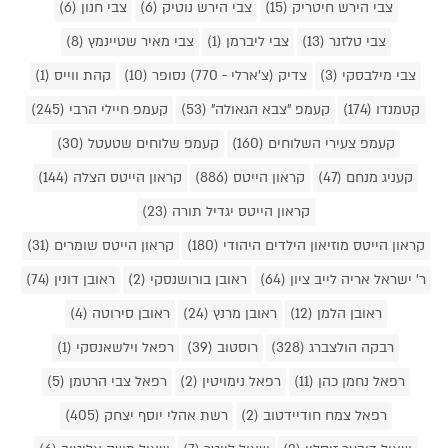
צבי הירש חיטריק (15)
צבי הירש נוטיק (6)
צבי חנון (6)
צבי טלזנר (13)
צבי ליברמן (1)
צבי מאיר שטיינמץ (8)
צבי מילבסקי (3)
צדיק (צ'ארלי - 770) נסופר (10)
קהת ווייס (1)
קטמנדו (174)
קעמפ "צבא הגאולה" (53)
קעמפ חיילי הרבי (245)
קעמפ צעירי השלוחים (160)
קעמפ שלוחים שטעטל (30)
קעניג מנחם (47)
קראון הייטס (886)
קראון הייטס הצלה (144)
קראון הייטס יגדיל תורה (23)
קראון הייטס מוזיאון הילדים היהודי (180)
קראון הייטס שומרים (31)
ר' ישראל אריה לייב ציון (64)
ראובן בורושנסקי (2)
ראובן דונין (74)
ראובן הלמן (12)
ראובן מרנץ (24)
ראובן סירוטה (4)
רבקה הולצברג (328)
רוסטוב (39)
רפאל וילשאנסקי (1)
רפאל נחמן כהן (11)
רפאל נימויטין (2)
רפאל צבי הרטמן (5)
רפאל צמח חודיידטוב (2)
רשת אהלי יוסף יצחק (405)