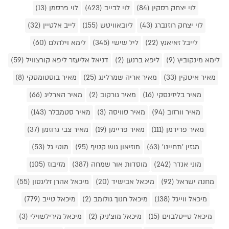
לוי יצחק רסקין (84)
לוי לבייב (423)
לוי פרסמן (13)
לוי יצחק רוזנברג (43)
ליובאוויטש (155)
לייב אלטיין (32)
לייבל זאיאנץ (22)
ליל שישי (345)
לימא וילהלם (60)
לימא מינקוביץ (9)
ליפא ברנען (2)
דניאל אליעזר ליפא קורצוויל (59)
מאיר איטקין (33)
מאיר אריה שמרלינג (25)
מאיר בוסטומסקי (8)
מאיר בליזינסקי (16)
מאיר גורקוב (2)
מאיר הארליג (66)
מאיר וורזוב (94)
מאיר סוויסה (3)
מאיר סטמבלר (143)
מאיר פרידמן (111)
מאיר פריימן (19)
מאיר צבי גרוזמן (37)
מגזין 'תחיינו' (63)
מוזיאון גוש קטיף (95)
מוטי גל (53)
מוני אנדר (242)
מוסדות אור שמחה (387)
מזיבוז (105)
מחנה ישראל (92)
מיכאל אבישיד (20)
מיכאל אהרן זליגסון (55)
מיכאל ווייגל (138)
מיכאל חנוך גולומב (2)
מיכאל טייב (779)
מיכאל טייטלבוים (15)
מיכאל מוצ'ניק (2)
מיכאל מירילשוילי (3)