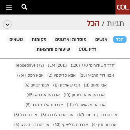
תגיות /
הכל
הכל
אנשים
מוסדות וארגונים
מקומות
נושאים
רדיו COL
שיעורים והרצאות
'חדר השידורים' 770 (120)
JEM (2011)
rebbedrive (72)
אבא דוד גורביץ (23)
אבא פליסקין (2)
אבא רפסון (76)
אבי טאוב (11)
אבי שאולזון (11)
אבנר לבייב (4)
אברהם אבא זליגסון (10)
אברהם אזדבא (65)
אברהם אלאשווילי (111)
אברהם אלתר הבר (9)
אברהם ברוך פבזנר (47)
אברהם גולדברג (8)
אברהם גל (8)
אברהם גנין (4)
אברהם גרליצקי (43)
אברהם דב העכט (4)