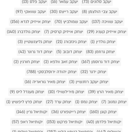
יעקב סלונים (73)
יעקב עמאר (16)
יעקב פלס (13)
יעקב צבי הולצמן (8)
יעקב רייצס (30)
יעקב שוואקי (97)
יעקב שוויכה (137)
יעקב שמולביץ (70)
יצחק אייזיק לנדא (156)
יצחק אייזיק קעניג (29)
יצחק אייזיק קרסיק (7)
יצחק גולדברג (140)
יצחק גולדין (1)
יצחק גינזבורג (21)
יצחק גליצנשטיין (3)
יצחק גרוזמן (83)
יצחק דובוב (5)
יצחק דוד גרונר (42)
יצחק דוד גרוסמן (167)
יצחק זאב וולפא (2)
יצחק חורגין (2)
יצחק ידגר (32)
יצחק יהודה ירוסלבסקי (788)
יצחק יעקב רוזנשיין (3)
יצחק מאיר גוראריה (16)
יצחק מאיר הרץ (39)
יצחק מירילשוילי (10)
יצחק מענדל ליס (9)
יצחק נמנוב (7)
יצחק נמס (1)
יצחק ערד (27)
יצחק פרץ ליפשיץ (1)
יצחק קוגן (160)
יצחק רייטפורט (36)
יקותיאל גרין (146)
יקותיאל פלדמן (40)
יקותיאל פרקש (153)
יקותיאל ראפ (57)
ירושלים (447)
ירחמיאל בנימין קליין (257)
ירחמיאל טיליס (1)