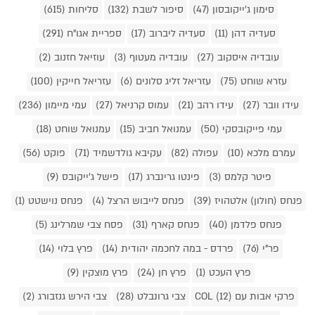
סימון ג'ייקובסון (47)
סיפור לשבת (132)
סליחות (615)
סעדיה דהן (11)
סעדיה ליברוב (17)
ספריית אגו"ח (291)
עובדיה איסקוב (27)
עובדיה מעטוף (3)
עוזיאל חזנוב (2)
עזרא שוחט (75)
עזריאל זליג סלונים (6)
עזריאל חייקין (100)
עידו וובר (27)
עידו רהב (21)
עמוס קרניאל (27)
עמי מיימון (236)
עמי פייקובסקי (50)
עמנואל חביב (15)
עמנואל שוחט (18)
עמרם מלכא (10)
עפולה (82)
עקיבא גולדשמיד (71)
פוקט (56)
פיטר קלמס (3)
פינטו גרינברג (17)
פישל ג'ייקובס (9)
פנחס (חולון) אלטהויז (39)
פנחס לייבוש הרצל (4)
פנחס נוישטט (1)
פנחס פלדמן (40)
פנחס קארף (31)
פסח צבי שמרלינג (5)
פר"י (76)
פרדס - במה לחכמה יהודית (14)
פרץ בלוי (14)
פרץ העכט (1)
פרץ חן (24)
פרץ מוצקין (9)
פרקי אבות עם COL (12)
צבי גרונבלט (28)
צבי הירש גנזבורג (2)