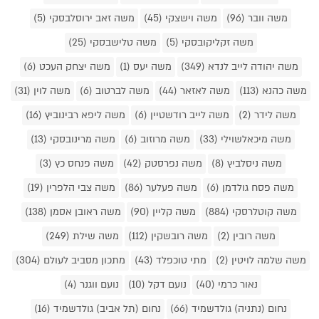
משה וובר (96)
משה וישצקי (45)
משה זאב ירוסלבסקי (5)
משה זקליקובסקי (5)
משה טלישבסקי (25)
משה יהודה לייב לנדא (349)
משה יעס (1)
משה יצחק העכט (6)
משה כהנא (113)
משה לאזאר (44)
משה לברטוב (6)
משה לוין (31)
משה לידר (2)
משה לייב רודשטיין (6)
משה ליפא רבינוביץ (16)
משה מיכאלשוילי (33)
משה מרוזוב (6)
משה מרינובסקי (13)
משה ניסלביץ (8)
משה נפרסטק (42)
משה פנחס כץ (3)
משה פסח גולדמן (6)
משה פעלער (86)
משה צבי הלפרין (19)
משה קוטלרסקי (884)
משה קליין (90)
משה ראובן אסמן (138)
משה רובין (2)
משה רובשקין (112)
משה שילת (249)
משה שלמה לויטין (2)
מתי טוכפלד (43)
מתכון מסביב לעולם (304)
נאור כרמי (40)
נועם דקל (10)
נועם ווגנר (4)
נחום (נתניה) גולדשמיד (66)
נחום (תל אביב) גולדשמיד (16)