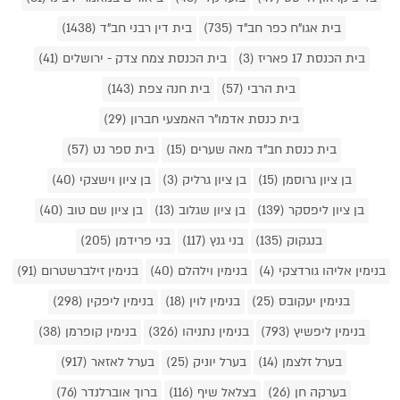
בית אגו"ח כפר חב"ד (735)
בית דין רבני חב"ד (1438)
בית הכנסת 17 פאריז (3)
בית הכנסת צמח צדק - ירושלים (41)
בית הרבי (57)
בית חנה צפת (143)
בית כנסת אדמו"ר האמצעי חברון (29)
בית כנסת חב"ד מאה שערים (15)
בית ספר נט (57)
בן ציון גרוסמן (15)
בן ציון גרליק (3)
בן ציון וישצקי (40)
בן ציון ליפסקר (139)
בן ציון שגלוב (13)
בן ציון שם טוב (40)
בנגקוק (135)
בני גנץ (117)
בני פרידמן (205)
בנימין אליהו גורדצקי (4)
בנימין וילהלם (40)
בנימין זילברשטרום (91)
בנימין יעקובס (25)
בנימין לוין (18)
בנימין ליפקין (298)
בנימין ליפשיץ (793)
בנימין נתניהו (326)
בנימין קופרמן (38)
בערל זלצמן (14)
בערל יוניק (25)
בערל לאזאר (917)
בערקה חן (26)
בצלאל שיף (116)
ברוך אוברלנדר (76)