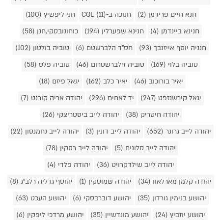
חנא חיים פרידמן (2)
חנוכה ב-COL (11)
חני ליפשיץ (100)
חנינא ביינדמן (4)
חנינא שפערלין (194)
כוחונובסקי,חנן (58)
חנניה יוסף אייזנבך (93)
חס"ד הלברשטם (6)
טוביה בולטון (102)
טוביה בלוי (169)
טוביה זילברשטרום (46)
טוביה פלס (58)
יאיר בורוכוב (46)
יאיר כלב (162)
יגאל פיזם (18)
יגאל קירשנזפט (247)
יד לאחים (296)
יהודה אריה קורנט (7)
יהודה חיטריק (38)
יהודה לייב ביסטריצקי (26)
יהודה לייב גרונר (652)
יהודה לייב דונין (3)
יהודה לייב נחמנסון (22)
יהודה לייב סלונים (5)
יהודה לייב רסקין (78)
יהודה לייב שילדקרויט (36)
יהודה פלדי (4)
יהודה קלמן מארלאוו (34)
יהודה שמוטקין (1)
יהוסף גדליה רלב"ג (8)
יהושע בנימין גורדון (35)
יהושע דוברבסקי (6)
יהושע העכט (63)
יהושע יוזביץ (24)
יהושע מונדשיין (35)
יהושע מרדכי ליפקין (6)