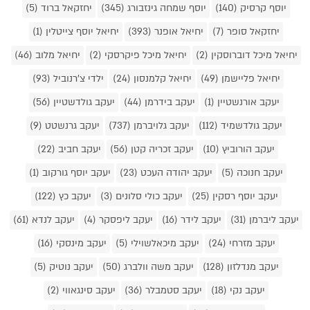
יוסף קרסיק (140)
יוסף שמחה גינזבורג (345)
יחזקאל ברוד (5)
יחזקאל סופר (7)
יחיאל אופנר (393)
יחיאל יוסף צייטלין (1)
יחיאל מיכל דוברוסקין (2)
יחיאל מיכל פיקרסקי (2)
יחיאל מלוב (46)
יחיאל פליישמן (49)
יחיאל קלמנסון (24)
ילדי צ'רנוביל (93)
יעקב אורנשטיין (1)
יעקב בידרמן (44)
יעקב גולדשטיין (56)
יעקב גולדשמיד (112)
יעקב גלויברמן (737)
יעקב גרנשטט (9)
יעקב הורוביץ (10)
יעקב זכריה קטן (56)
יעקב חביב (22)
יעקב חנוכה (5)
יעקב יהודה העכט (23)
יעקב יוסף גורקוב (1)
יעקב יוסף רסקין (25)
יעקב כולי סלונים (3)
יעקב כץ (122)
יעקב ליברמן (31)
יעקב לידר (16)
יעקב ליפסקר (4)
יעקב לנדא (61)
יעקב מזרחי (24)
יעקב מיכאלשוילי (5)
יעקב מינסקי (16)
יעקב מנדלזון (128)
יעקב משה וולברג (50)
יעקב נוטיק (5)
יעקב נקי (18)
יעקב סטמבלר (36)
יעקב סינגאווי (2)