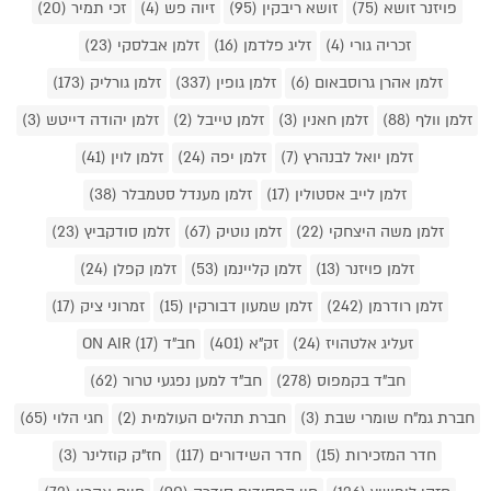
פויזנר זושא (75)
זושא ריבקין (95)
זיוה פש (4)
זכי תמיר (20)
זכריה גורי (4)
זליג פלדמן (16)
זלמן אבלסקי (23)
זלמן אהרן גרוסבאום (6)
זלמן גופין (337)
זלמן גורליק (173)
זלמן וולף (88)
זלמן חאנין (3)
זלמן טייבל (2)
זלמן יהודה דייטש (3)
זלמן יואל לבנהרץ (7)
זלמן יפה (24)
זלמן לוין (41)
זלמן לייב אסטולין (17)
זלמן מענדל סטמבלר (38)
זלמן משה היצחקי (22)
זלמן נוטיק (67)
זלמן סודקביץ (23)
זלמן פויזנר (13)
זלמן קליינמן (53)
זלמן קפלן (24)
זלמן רודרמן (242)
זלמן שמעון דבורקין (15)
זמרוני ציק (17)
זעליג אלטהויז (24)
זק"א (401)
חב"ד ON AIR (17)
חב"ד בקמפוס (278)
חב"ד למען נפגעי טרור (62)
חברת גמ"ח שומרי שבת (3)
חברת תהלים העולמית (2)
חגי הלוי (65)
חדר המזכירות (15)
חדר השידורים (117)
חז"ק קוזלינר (3)