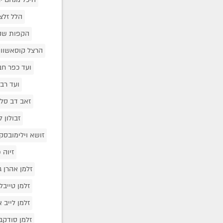
הלל זלצ
הקפות שנ
הרצל קוסאשווי
ועד כפר חב
ועד רבנ
זאב דב סלו
זבולון 
זושא וילימובסק
זיוה
זלמן אהרן 
זלמן טייבל
זלמן לייב 
זלמן סודקב