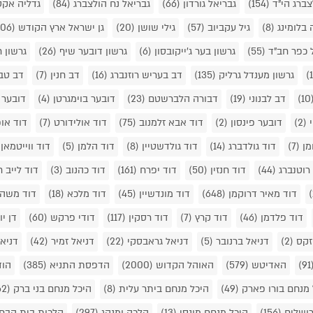
צברג הי"ד
(154)
גבריאל גורדון
(66)
גבריאל נח הולצברג
(84)
גדליה אקס
 בלומינג
(8)
גיל עקביוב
(57)
גילי שושן
(20)
גן ישראל ארץ הקודש
(206)
 כפר חב"ד
(55)
גרשון בער ג'ייקובסון
(6)
גרשון דובער שיף
(26)
גרשון 
גרשון מענדל גרליק
(135)
דב בעריש רוזנברג
(16)
דב חנין
(7)
דב טב
(1
דב לבנוני
(19)
דבורה הלברשטם
(23)
דובער בוימגרטן
(4)
דובער 
י
(2)
דובער פינסון
(2)
דוד אבא זלמנוב
(75)
דוד אולידורט
(7)
דוד או
מן
(7)
דוד גולדברג
(14)
דוד גולדשטיין
(8)
דוד הלמן
(5)
דוד ווייטמאן
רוטנברג
(44)
דוד חנזין
(50)
דוד יפרח
(161)
דוד כהנוב
(3)
דוד לייב 
דוד מאיר דרוקמן
(648)
דוד מונדשיין
(45)
דוד מלכא
(18)
דוד משה 
דוד פלדמן
(46)
דוד קרץ
(7)
דוד רסקין
(117)
דודי פרקש
(60)
דן יו
 זקס
(2)
דניאל ברנובר
(5)
דניאל גראבסקי
(22)
דניאל זמיר
(42)
דניא
(9
האדיטש
(579)
האוהל הקדוש
(2000)
הדפסת התניא
(385)
הוד
 מנחם בורו פארק
(49)
היכל מנחם ביתר עלית
(8)
היכל מנחם בני ברק
(62)
רושלים
(156)
היכל מנחם מונסי
(13)
הלכה ומנהג
(297)
הלכות בית הבח