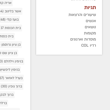
אריה קד
תגיות
אשר בלינוב
(44)
שיעורים והרצאות
בועז קלי
(48)
אנשים
נושאים
בית הכנסת 17 פאריז
מקומות
בית כנסת
מוסדות וארגונים
בן ציון גרוסמן
5)
רדיו COL
בן ציון שם 
בנימין וילהלם
(40)
בנימין ליפשיץ
בערל לאזאר
(917)
ברוך גופין
(30)
ברוך לבק
ברלה