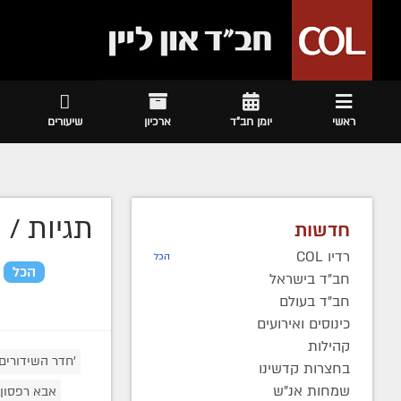
ראשי
יומן חב"ד
ארכיון
שיעורים
תגיות /
ה
חדשות
רדיו COL
הכל
הכל
חב"ד בישראל
חב"ד בעולם
כינוסים ואירועים
קהילות
'חדר השידורים' 70
בחצרות קדשינו
שמחות אנ"ש
אבא רפסון