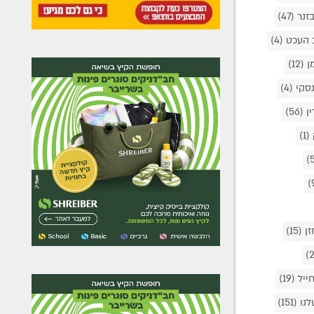
זנר
(47)
 העכט
(4)
מן
(12)
נסקי
(4)
ין
(56)
(1)
זן
(15)
חייל
(19)
לנו
(151)