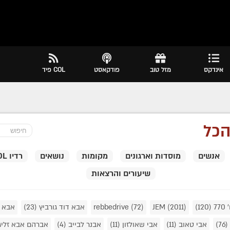
אינדקס
מזל טוב
פודקאסט
COL פיד
כל
אנשים
מוסדות וארגונים
מקומות
נושאים
רדיו COL
שיעורים והרצאות
7
(120)
(2011)
JEM
(72)
rebbedrive
אבא דוד גורביץ
(23)
אבא 
(76)
אבי טאוב
(11)
אבי שאולזון
(11)
אבנר לבייב
(4)
אברהם אבא זליג