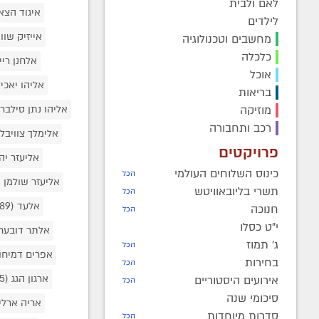
לאם ולבית
איגוד הצ
לילדים
אייזיק שווי
מחשבים וטכנולוגיה
כלכלה
אלחנן רי
אוכל
אליהו יאכי
בריאות
מוזיקה
אליהו נתן סילבר
רכב ותחבורה
אלימלך צוויבל
פרויקטים
אליעזר יה
כינוס השלוחים העולמי
הכל
אליעזר שולמן
8)
תשרי בליובאוויטש
הכל
אלעד
(489)
חנוכה
הכל
י"ט כסלו
אלתר דובער
ג' תמוז
הכל
אפרים דמיחו
בחירות
הכל
ארגון הגג
(15)
אירועים היסטוריים
הכל
סיכומי שנה
אריה ארלי
סדרות מיוחדות
הכל