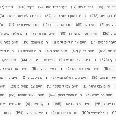
דבורקין
(15)
זמרוני ציק
(17)
זעליג אלטהויז
(24)
זק"א
(401)
חב"ד ON AIR
(17)
ד בקמפוס
(278)
חב"ד למען נפגעי טרור
(62)
חברת גמ"ח שומרי שבת
(3)
ולמית
(2)
חגי הלוי
(65)
חדר המזכירות
(15)
חדר השידורים
(117)
חז"
שיץ
(126)
חיי החסידים סידרה
(90)
חיים אהרון
(72)
חיים אליהו מישולו
יעזר קרסיק
(14)
חיים אריה לייב זקס
(1)
חיים אשכנזי
(19)
חיים בנימיני
רשטם
(186)
חיים דרוק
(42)
חיים הבר
(49)
חיים הורביץ
(1)
חיים הלל 
נסקי
(523)
חיים יהודה רבינוביץ
(21)
חיים יוסף גינזבורג
(44)
חיים יעקב 
ברמן
(5)
חיים מאיר בוקיעט
(2)
חיים מאיר גרליק
(5)
חיים מנחם טייכטל
יזיק חדקוב
(26)
חיים משה אלפרוביץ
(8)
חיים ניסלביץ
(1)
חיים עוזר מר
חיים צבי גרונר
(11)
חיים צבי ליפסקר
(5)
חיים צבי קוניקוב
(23)
חיים
חיים רפופורט
(6)
חיים שאול ברוק
(144)
חיים שאול נוישטט
(36)
חיי
ם דייטש
(251)
חיים שלמה דיסקין
(185)
חייקל חאנין
(6)
חנא חיים פריד
חני ליפשיץ
(100)
חנינא ביינדמן
(4)
חנינא שפערלין
(194)
כוחונוב