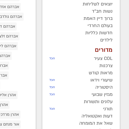
יוצאים לשליחות
אברהם אזד
נשות חב"ד
אברהם גולדב
ברוך דיין האמת
בעולם החרדי
אברהם דו
חדשות כלליות
אברהם זלצ
לילדים
אברהם ליס
מדורים
אברהם
COL צעיר
הכל
צרכנות
אברה
מראות קודש
אברה
שיעורי וידאו
הכל
היסטוריה
הכל
מגזין שבועי
אהרן אליע
הכל
עלונים ותשורות
אהרן
תורני
הכל
אהרן מרדכי
דעות ואקטואליה
שאל את המומחה
אור מנחם 