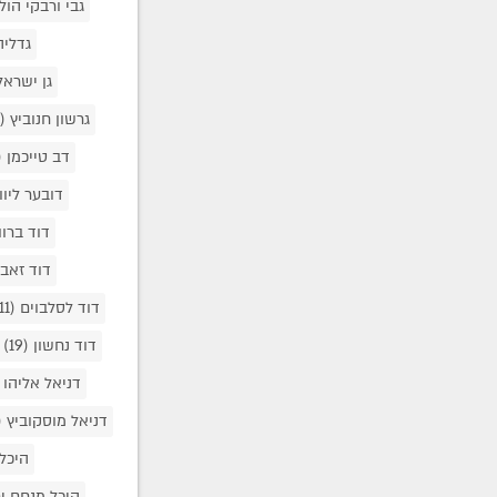
גבי ורבקי הול
גדליה
גן ישראל
גרשון חנוביץ
(1)
דב טייכמן
0)
דובער ליוו
דוד ברוו
דוד זאב 
דוד לסלבוים
(11)
דוד נחשון
(19)
דניאל אליהו
דניאל מוסקוביץ
1)
היכל
היכל מנחם י