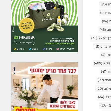
ה)
(95)
ובין
(1)
ם
(34)
וב
(48)
לך הרצל
(58)
ר ברוק
(11)
ננס
(4)
 אטא
(439)
ין
(47)
גרד
(29)
מלוב
(20)
לבר
(64)
)
(137)