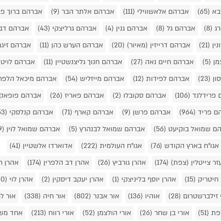
בא
(65)
אברהם אלאשווילי
(111)
אברהם אלתר הבר
(9)
אברהם ברוך פב
רג
(8)
אברהם גל
(8)
אברהם גנין
(4)
אברהם גרליצקי
(43)
אברהם דב
נין
(21)
אברהם דרייזין (מאיור)
(20)
אברהם הערש כהן
(11)
אברהם זיג
מן
(5)
אברהם חיים נאה
(27)
אברהם חנוך גליצנשטיין
(11)
אברהם לויט
ון
(23)
אברהם לפידות
(12)
אברהם מייזליש
(54)
אברהם מיכאל הלפר
 פרידלנד
(106)
אברהם סקובלו
(2)
אברהם פאריז
(26)
אברהם פופאק
ם פריד
(964)
אברהם פרשן
(9)
אברהם קארף
(71)
אברהם קנלסקי
(53)
ם שמואל בוקיעט
(56)
אברהם שמואל לבנהרץ
(5)
אברהם שמואל לוין
(9)
אגו"ח בארץ הקודש
(76)
אגו"ח העולמית
(222)
אדוארדו אלשטיין
(41)
זר צייטלין (צפת)
(174)
אהרן גורביץ
(26)
אהרן דב הלפרין
(174)
אהרן ח
 חיטריק
(15)
אהרן יוסף בליניצקי
(1)
אהרן יעקב דיסקין
(2)
אהרן לוי
(20)
 זילברשטרום
(28)
אוהיו
(136)
אור אבנר
(802)
אור חיה
(338)
אור ל
צפת
(51)
אורי בן שחר
(26)
אורי הולצמן
(52)
אורי רווח
(213)
אחד מש