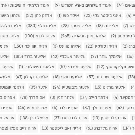
אצאים
(74)
איגוד השלוחים בארץ הקודש
(9)
איגוד תלמידי הישיבות (את"
י
(4)
אינגי ביסטריצקי
(23)
איסר פש
(1)
אלחנן כהן
(32)
אלחנן מישול
יצס
(7)
אלי יונה
(18)
אלי ליפסקר
(28)
אליהו וולף
(380)
אליהו וילהל
ל סימפסון
(2)
אליהו יוחנן גוראריה
(265)
אליהו לנדא
(100)
אליהו מטוס
ברג
(2)
אליהו סורקין
(22)
אליהו קווינט
(3)
אליהו שוויכה
(150)
אלימ
(16)
אלימלך שחר
(27)
אליעזר אשכנזי
(42)
אליעזר ברוד
(185)
אליעז
ושע זקליקובסקי
(22)
אליעזר מזרחי
(57)
אליעזר מישולובין
(1)
אליעזר 
(7
אליעזר שם טוב
(57)
אליקים וולף
(18)
אלישיב קפלון
(47)
אלמא
אלעזר גורליק
(15)
אלעזר גלבשטיין
(24)
אלעל
(35)
אלקנה שמוטק
 חסקינד
(4)
אלתר הילביץ
(1)
אלתר חנין
(3)
אם הדרך
(78)
אפרים בו
בסקי
(43)
אפרים וולף
(87)
אפרים לרר
(4)
אפרים מינץ
(44)
אפרים 
ארז קרלנשטיין
(10)
ארי הלברשטם
(37)
אריאל גורן
(138)
אריאל זי
ך
(114)
אריה גולדברג
(61)
אריה זאב ליפסקר
(13)
אריה לייב קפלן (צפת