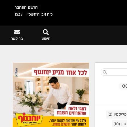
הרשם
התחבר
כ"ה אב, ה׳תשפ״ו
12:13
חיפוש
צור קשר
פליסקין
(2)
סון
(10)