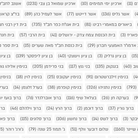
ם
(11)
ארכיון ימי תמימים
(10)
ארכיון שמואל בן צבי
(1231)
אשנב לחב"ד
אשר גליס
(136)
אשר דייטש
(77)
אשר לעמיל כהן
(89)
בד"צ קראון
ביאורים במאמרי רבינו
(81)
בית אגו"ח כפר חב"ד
(735)
בית דין רבני ח
(3)
בית הכנסת צמח צדק - ירושלים
(41)
בית הרבי
(57)
בית חנה
 אדמו"ר האמצעי חברון
(29)
בית כנסת חב"ד מאה שערים
(15)
בית ספר נ
(1
בן ציון גרליק
(3)
בן ציון וישצקי
(40)
בן ציון ליפסקר
(139)
בן ציו
טוב
(40)
בנגקוק
(135)
בני גנץ
(117)
בני פרידמן
(205)
בנימין אליהו גו
בנימין זילברשטרום
(91)
בנימין יעקובס
(25)
בנימין לוין
(18)
בנימין
(793)
בנימין נתניהו
(326)
בנימין קופרמן
(38)
בערל זלצמן
(14)
בערל 
בערקה חן
(26)
בצלאל שיף
(116)
ברוך אוברלנדר
(76)
ברוך בועז יו
ברוך גורין
(37)
ברוך דוכמן
(2)
ברוך הרץ
(24)
ברוך וילהלם
(46)
ברו
יבקר
(3)
ברוך לשס
(14)
ברוך נחשון
(106)
ברוך סלונים
(115)
ברוך פאר
 שיינר
(1160)
שלום דובער וולף
(51)
ג' תמוז 25 שנה
(79)
ג'ורג' רוהר
(55)