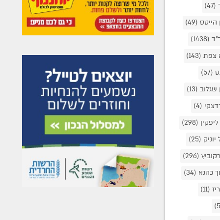
(47)
 הייטס
(49)
ב"ד
(1438)
 צפת
(143)
ט
(57)
ן שגלוב
(13)
רדצקי
(4)
 ליפקין
(298)
יוניק
(25)
רקוביץ
(296)
ך כהנא
(34)
יז
(11)