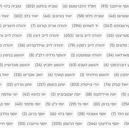
וסף אייזנבך
(93)
חס"ד הלברשטם
(6)
טוביה בולטון
(102)
טוביה בלוי
(169)
רשטרום
(46)
טוביה פלס
(58)
יאיר בורוכוב
(46)
יאיר כלב
(162)
יגאל 
ירשנזפט
(247)
יד לאחים
(296)
יהודה אריה קורנט
(7)
יהודה חיטריק
(38)
סטריצקי
(26)
יהודה לייב גרונר
(652)
יהודה לייב דונין
(3)
יהודה לייב נח
 סלונים
(5)
יהודה לייב רסקין
(79)
יהודה לייב שילדקרויט
(36)
יהודה פ
מארלאוו
(34)
יהודה שמוטקין
(1)
יהוסף גדליה רלב"ג
(8)
יהושע בנימין ג
 דוברבסקי
(6)
יהושע העכט
(63)
יהושע יוזביץ
(24)
יהושע מונדשיין
(35)
יפקין
(6)
יהושע נויהויזר
(1)
יהושע קארף
(4)
יואב אקריש
(211)
יואל 
יואל קפלן
(74)
יודי צייטלין
(103)
יוחנן בוטמן
(217)
יוחנן גורדון
(12)
יו
ן
(5)
יונה איידלקופ
(18)
יונה יעקובוביץ
(2)
יוני כהנא
(42)
יוני שלמה
)
יוסי ברוק
(10)
יוסי גל
(29)
יוסי כ"ץ
(5)
יוסי מלמד
(40)
יוסי קו
הם הלר
(7)
יוסף אשכנזי
(28)
יוסף בלוי
(16)
יוסף ברוק
(2)
יוסף גולדב
יוסף גרליצקי
(244)
יוסף הרטמן
(205)
יוסף וויינברג
(50)
יוסף חיי