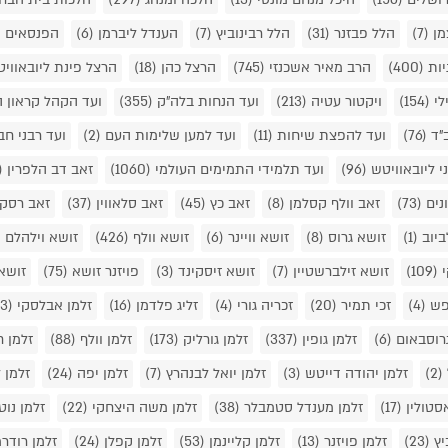
מן
(7)
הלל פבזנר
(31)
הלל רבינוביץ
(7)
הענדל ליברמן
(6)
הפנסאים
2)
יות
(400)
הרב מאיר אשכנזי
(745)
הרצל כהן
(18)
הרצל פינת ליובאווי
לי
(154)
ויקטור עטיה
(213)
ועד הנחות בלה"ק
(355)
ועד הקהל קראון 
"ד
(76)
ועד להפצת שיחות
(11)
ועד למען שלימות העם
(2)
ועד רבני חב
י ליובאוויטש
(96)
ועד תלמידי התמימים העולמי
(1060)
זאב דב הלפרין
33)
נים
(73)
זאב וולף קסלמן
(8)
זאב כץ
(45)
זאב סלאווין
(37)
זאב רסקי
לביוב
(1)
זושא גרוס
(8)
זושא וויינר
(6)
זושא וולף
(426)
זושא וילהלם
)
י
(109)
זושא זילברשטיין
(7)
זושא זיסקינד
(3)
פויזנר זושא
(75)
זושא
 פש
(4)
זכי תמיר
(20)
זכריה גורי
(4)
זליג פלדמן
(16)
זלמן אבלסקי
(23)
גרוסבאום
(6)
זלמן גופין
(337)
זלמן גורליק
(173)
זלמן וולף
(88)
זלמן ח
(2)
זלמן יהודה דייטש
(3)
זלמן יואל לבנהרץ
(7)
זלמן יפה
(24)
זלמן ל
אסטולין
(17)
זלמן מענדל סטמבלר
(38)
זלמן משה היצחקי
(22)
זלמן נוט
יץ
(23)
זלמן פויזנר
(13)
זלמן קליינמן
(53)
זלמן קפלן
(24)
זלמן רודר