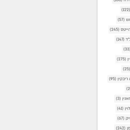
(12
טש
(57)
הייטס
(245)
"ד
(147)
(
ן
(275)
(25
 ריבקין
(95)
אנין
(3)
וין
(41)
יק
(67)
מן
(242)