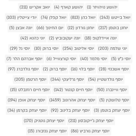
יהושע נויהויזר (1)
יהושע קארף (4)
יואב אקריש (211)
יואל בייטש (243)
יואל כהן (813)
יואל קפלן (74)
יודי צייטלין (103)
יוחנן בוטמן (217)
יוחנן גורדון (12)
יום החינוך (66)
יונה אבצן (5)
יונה איידלקופ (18)
יונה יעקובוביץ (2)
יוני כהנא (42)
יוני שלמה (203)
יוסי אליטוב (254)
יוסי ברוק (10)
יוסי גל (29)
יוסי כ"ץ (5)
יוסי מלמד (40)
יוסי קורצווייל (6)
יוסף אברהם הלר (7)
יוסף אשכנזי (28)
יוסף בלוי (16)
יוסף ברוק (2)
יוסף גולדברג (97)
יוסף גולדשטיין (54)
יוסף גרליצקי (244)
יוסף הרטמן (205)
יוסף וויינברג (50)
יוסף חיים קנטור (142)
יוסף חיים רוזנבלט (15)
יוסף טלושקין (5)
יוסף יצחק אהרונוב (1459)
יוסף יצחק אופן (194)
יוסף יצחק בוטמן (3)
יוסף יצחק בלינוב (92)
יוסף יצחק בקרמן (34)
יוסף יצחק ג'ייקובסון (211)
יוסף יצחק גוטניק (170)
יוסף יצחק גורביץ (86)
יוסף יצחק גנזבורג (15)