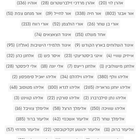
אהרן לוי (20)
אהרן מרדכי זילברשטרום (28)
אוהיו (136)
אור אבנר (802)
אור חיה (338)
אור לחייל (19)
אור מנחם צפת (51)
אורי בן שחר (26)
אורי הולצמן (52)
אורי רווח (213)
אחד משלנו (151)
איגוד הצאצאים (74)
איגוד השלוחים בארץ הקודש (9)
איגוד תלמידי הישיבות (את"ה) (95)
אייזיק שוויי (4)
אינגי ביסטריצקי (23)
איסר פש (1)
אלחנן כהן (32)
אלחנן מישולובין (1)
אלחנן רייצס (7)
אלי יונה (18)
אלי ליפסקר (28)
אליהו וולף (380)
אליהו וילהלם (34)
אליהו יאכיל סימפסון (2)
אליהו יוחנן גוראריה (265)
אליהו לנדא (100)
אליהו מטוסוב (48)
אליהו נתן סילברברג (2)
אליהו סורקין (22)
אליהו קווינט (3)
אליהו שוויכה (150)
אלימלך הרצל (58)
אלימלך צוויבל (16)
אלימלך שחר (27)
אליעזר אשכנזי (42)
אליעזר ברוד (185)
אליעזר ברוק (11)
אליעזר יהושע זקליקובסקי (22)
אליעזר מזרחי (57)