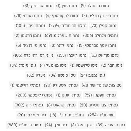
נחום גרינוולד (9)
נחום זווין (1)
נחום טרבניק (31)
נחום יצחק גורליק (3)
נחום לבקובסקי (4)
נחום מזרחי (28)
נחום קפלן (73)
נחלת הר חב"ד (2794)
נחמה ציבין (105)
נחמיה וילהלם (306)
נחמיה שמרלינג (69)
נחמן הרטמן (2)
נחמן יוסף טברסקי (13)
נחמן לרנר (3)
נחמן מיידנציק (5)
נחמן סודאק (61)
נחמן רייכמן (155)
ניו ניורק ירחי כלה (105)
ניסן הבר (2)
ניסן טלושקין (1)
ניסן מאנגעל (4)
ניסן מינדל (34)
ניסן נמנוב (24)
ניסן פינסון (34)
ניעז'ין (82)
ניצוצות של קדושה (41)
נפתלי אסטולין (20)
נפתלי דוליצקי (1)
נפתלי וועקנין (52)
נפתלי יוניק (1)
נפתלי ליפסקר (200)
נפתלי צבי גוטליב (20)
נפתלי קראוס (8)
נפתלי רוט (302)
נשי חב"ד (254)
נתב"ג בית חב"ד (18)
נתן אוירכמן (20)
נתן גוראריה (39)
נתן וואגל (3)
נתן וולף (24)
סיום הרמב"ם (880)