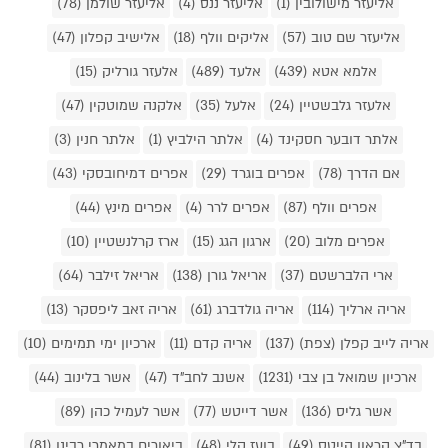
אליעזר מישולובין (1)
אליעזר ננס (4)
אליעזר שולמן (78)
אליעזר שם טוב (57)
אליקים וולף (18)
אלישיב קפלון (47)
אלמא אטא (439)
אלעד (489)
אלעזר גורליק (15)
אלעזר גלבשטיין (24)
אלעל (35)
אלקנה שמוטקין (47)
אלתר דובער חסקינד (4)
אלתר הילביץ (1)
אלתר חנין (3)
אם הדרך (78)
אפרים בוגרד (29)
אפרים דמיחובסקי (43)
אפרים וולף (87)
אפרים לרר (4)
אפרים מינץ (44)
אפרים מלוב (20)
ארגון הגג (15)
ארז קרלנשטיין (10)
ארי הלברשטם (37)
אריאל גורן (138)
אריאל זילבר (64)
אריה ארליך (114)
אריה גולדברג (61)
אריה זאב ליפסקר (13)
אריה לייב קפלן (צפת) (137)
אריה קדם (11)
ארכיון ימי תמימים (10)
ארכיון שמואל בן צבי (1231)
אשנב לחב"ד (47)
אשר בלינוב (44)
אשר גליס (136)
אשר דייטש (77)
אשר לעמיל כהן (89)
בד"צ קראון הייטס (49)
בועז קלי (48)
ביאורים במאמרי רבינו (81)