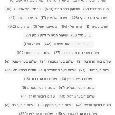
שאול דובער זיסלין (2)
שאול לייטר (7)
שאול משה אליטוב (6)
שאול רוזנבלט (12)
שבועון כפר חב"ד (670)
שבתאי מיכאלשוילי (10)
שבתאי סלבטיצקי (498)
שבתי אלפרין (17)
שגיא הר שפר (67)
שגיב עמית (11)
שחר וולף (84)
שטיינבך שול (3)
שידוכים (142)
שייע סגל (31)
שיעור תניא ר' זלמן גופין (29)
שיעורי הרב שניאור אשכנזי (746)
של"ה (176)
שלום אורי נתן נטע ברכהן (27)
שלום בער בוטמן (102)
שלום בער גורודצקי (2)
שלום בער גנזבורג (24)
שלום בער וישצקי (4)
שלום בער לויטין (27)
שלום בער סטמבלר (40)
שלום ברוכשטט (46)
שלום גליצנשטיין (13)
שלום דובער ברוד (15)
שלום דובער גוטליב (47)
שלום דובער גוטניק (5)
שלום דובער גורליק (40)
שלום דובער הנדל (44)
שלום דובער וולפא (46)
שלום דובער חייקין (13)
שלום דובער כהן (6)
שלום דובער לבקובסקי (15)
שלום דובער לוין (350)