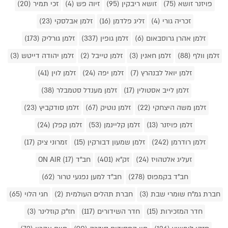
פויזנר זושא (75)
זושא ריבקין (95)
זיוה פש (4)
זכי תמיר (20)
זכריה גורי (4)
זליג פלדמן (16)
זלמן אבלסקי (23)
זלמן אהרן גרוסבאום (6)
זלמן גופין (337)
זלמן גורליק (173)
זלמן וולף (88)
זלמן חאנין (3)
זלמן טייבל (2)
זלמן יהודה דייטש (3)
זלמן יואל לבנהרץ (7)
זלמן יפה (24)
זלמן לוין (41)
זלמן לייב אסטולין (17)
זלמן מענדל סטמבלר (38)
זלמן משה היצחקי (22)
זלמן נוטיק (67)
זלמן סודקביץ (23)
זלמן פויזנר (13)
זלמן קליינמן (53)
זלמן קפלן (24)
זלמן רודרמן (242)
זלמן שמעון דבורקין (15)
זמרוני ציק (17)
זעליג אלטהויז (24)
זק"א (401)
חב"ד ON AIR (17)
חב"ד בקמפוס (278)
חב"ד למען נפגעי טרור (62)
חברת גמ"ח שומרי שבת (3)
חברת תהלים העולמית (2)
חגי הלוי (65)
חדר המזכירות (15)
חדר השידורים (117)
חז"ק קוזלינר (3)