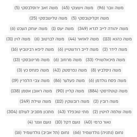
משה וובר (96)
משה וישצקי (45)
משה זאב ירוסלבסקי (5)
משה זקליקובסקי (5)
משה טלישבסקי (25)
משה יהודה לייב לנדא (349)
משה יעס (1)
משה יצחק העכט (6)
משה כהנא (113)
משה לאזאר (44)
משה לברטוב (6)
משה לוין (31)
משה לידר (2)
משה לייב רודשטיין (6)
משה ליפא רבינוביץ (16)
משה מיכאלשוילי (33)
משה מרוזוב (6)
משה מרינובסקי (13)
משה ניסלביץ (8)
משה נפרסטק (42)
משה פנחס כץ (3)
משה פסח גולדמן (6)
משה פעלער (86)
משה צבי הלפרין (19)
משה קוטלרסקי (884)
משה קליין (90)
משה ראובן אסמן (138)
משה רובין (2)
משה רובשקין (112)
משה שילת (249)
משה שלמה לויטין (2)
מתי טוכפלד (43)
מתכון מסביב לעולם (304)
נאור כרמי (40)
נועם דקל (10)
נועם ווגנר (4)
נחום (נתניה) גולדשמיד (66)
נחום (תל אביב) גולדשמיד (16)