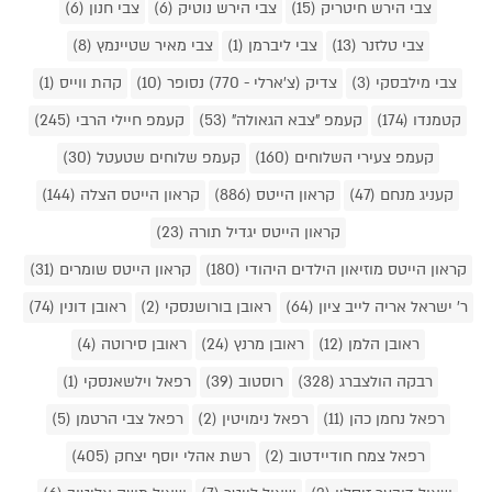
צבי הירש חיטריק (15)
צבי הירש נוטיק (6)
צבי חנון (6)
צבי טלזנר (13)
צבי ליברמן (1)
צבי מאיר שטיינמץ (8)
צבי מילבסקי (3)
צדיק (צ'ארלי - 770) נסופר (10)
קהת ווייס (1)
קטמנדו (174)
קעמפ "צבא הגאולה" (53)
קעמפ חיילי הרבי (245)
קעמפ צעירי השלוחים (160)
קעמפ שלוחים שטעטל (30)
קעניג מנחם (47)
קראון הייטס (886)
קראון הייטס הצלה (144)
קראון הייטס יגדיל תורה (23)
קראון הייטס מוזיאון הילדים היהודי (180)
קראון הייטס שומרים (31)
ר' ישראל אריה לייב ציון (64)
ראובן בורושנסקי (2)
ראובן דונין (74)
ראובן הלמן (12)
ראובן מרנץ (24)
ראובן סירוטה (4)
רבקה הולצברג (328)
רוסטוב (39)
רפאל וילשאנסקי (1)
רפאל נחמן כהן (11)
רפאל נימויטין (2)
רפאל צבי הרטמן (5)
רפאל צמח חודיידטוב (2)
רשת אהלי יוסף יצחק (405)