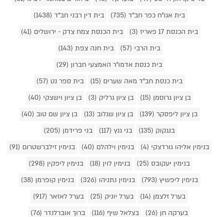
בית אגו"ח כפר חב"ד (735)
בית דין רבני חב"ד (1438)
בית הכנסת 17 פאריז (3)
בית הכנסת צמח צדק - ירושלים (41)
בית הרבי (57)
בית חנה צפת (143)
בית כנסת אדמו"ר האמצעי חברון (29)
בית כנסת חב"ד מאה שערים (15)
בית ספר נט (57)
בן ציון גרוסמן (15)
בן ציון גרליק (3)
בן ציון וישצקי (40)
בן ציון ליפסקר (139)
בן ציון שגלוב (13)
בן ציון שם טוב (40)
בנגקוק (135)
בני גנץ (117)
בני פרידמן (205)
בנימין אליהו גורדצקי (4)
בנימין וילהלם (40)
בנימין זילברשטרום (91)
בנימין יעקובס (25)
בנימין לוין (18)
בנימין ליפקין (298)
בנימין ליפשיץ (793)
בנימין נתניהו (326)
בנימין קופרמן (38)
בערל זלצמן (14)
בערל יוניק (25)
בערל לאזאר (917)
בערקה חן (26)
בצלאל שיף (116)
ברוך אוברלנדר (76)