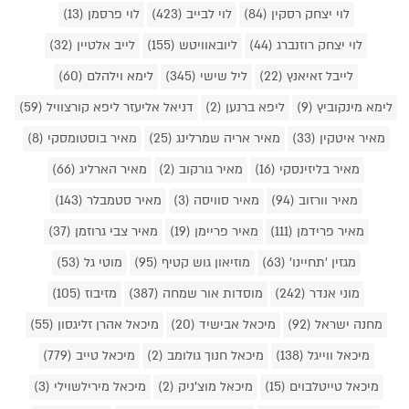
לוי יצחק רסקין (84)
לוי לבייב (423)
לוי פרסמן (13)
לוי יצחק רוזנברג (44)
ליובאוויטש (155)
לייב אלטיין (32)
לייבל זאיאנץ (22)
ליל שישי (345)
לימא וילהלם (60)
לימא מינקוביץ (9)
ליפא ברנען (2)
דניאל אליעזר ליפא קורצוויל (59)
מאיר איטקין (33)
מאיר אריה שמרלינג (25)
מאיר בוסטומסקי (8)
מאיר בליזינסקי (16)
מאיר גורקוב (2)
מאיר הארליג (66)
מאיר וורזוב (94)
מאיר סוויסה (3)
מאיר סטמבלר (143)
מאיר פרידמן (111)
מאיר פריימן (19)
מאיר צבי גרוזמן (37)
מגזין 'תחיינו' (63)
מוזיאון גוש קטיף (95)
מוטי גל (53)
מוני אנדר (242)
מוסדות אור שמחה (387)
מזיבוז (105)
מחנה ישראל (92)
מיכאל אבישיד (20)
מיכאל אהרן זליגסון (55)
מיכאל ווייגל (138)
מיכאל חנוך גולומב (2)
מיכאל טייב (779)
מיכאל טייטלבוים (15)
מיכאל מוצ'ניק (2)
מיכאל מירילשוילי (3)