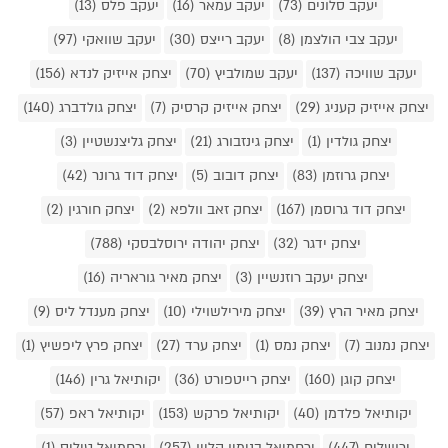
יעקב סלונים (73)
יעקב עמאר (16)
יעקב פלס (13)
יעקב צבי הולצמן (8)
יעקב רייצס (30)
יעקב שוואקי (97)
יעקב שוויכה (137)
יעקב שמולביץ (70)
יצחק אייזיק לנדא (156)
יצחק אייזיק קעניג (29)
יצחק אייזיק קרסיק (7)
יצחק גולדברג (140)
יצחק גולדין (1)
יצחק גינזבורג (21)
יצחק גליצנשטיין (3)
יצחק גרוזמן (83)
יצחק דובוב (5)
יצחק דוד גרונר (42)
יצחק דוד גרוסמן (167)
יצחק זאב וולפא (2)
יצחק חורגין (2)
יצחק ידגר (32)
יצחק יהודה ירוסלבסקי (788)
יצחק יעקב רוזנשיין (3)
יצחק מאיר גוראריה (16)
יצחק מאיר הרץ (39)
יצחק מירילשוילי (10)
יצחק מענדל ליס (9)
יצחק נמנוב (7)
יצחק נמס (1)
יצחק ערד (27)
יצחק פרץ ליפשיץ (1)
יצחק קוגן (160)
יצחק רייטפורט (36)
יקותיאל גרין (146)
יקותיאל פלדמן (40)
יקותיאל פרקש (153)
יקותיאל ראפ (57)
ירושלים (447)
ירחמיאל בנימין קליין (257)
ירחמיאל טיליס (1)