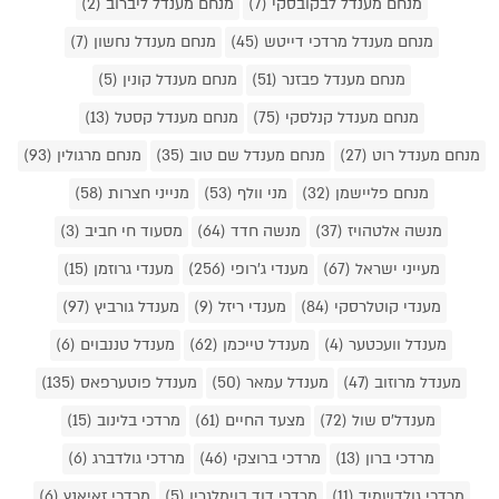
מנחם מענדל לבקובסקי (7)
מנחם מענדל ליברוב (2)
מנחם מענדל מרדכי דייטש (45)
מנחם מענדל נחשון (7)
מנחם מענדל פבזנר (51)
מנחם מענדל קונין (5)
מנחם מענדל קנלסקי (75)
מנחם מענדל קסטל (13)
מנחם מענדל רוט (27)
מנחם מענדל שם טוב (35)
מנחם מרגולין (93)
מנחם פליישמן (32)
מני וולף (53)
מנייני חצרות (58)
מנשה אלטהויז (37)
מנשה חדד (64)
מסעוד חי חביב (3)
מעייני ישראל (67)
מענדי ג'רופי (256)
מענדי גרוזמן (15)
מענדי קוטלרסקי (84)
מענדי ריזל (9)
מענדל גורביץ (97)
מענדל וועכטער (4)
מענדל טייכמן (62)
מענדל טננבוים (6)
מענדל מרוזוב (47)
מענדל עמאר (50)
מענדל פוטערפאס (135)
מענדל'ס שול (72)
מצעד החיים (61)
מרדכי בלינוב (15)
מרדכי ברון (13)
מרדכי ברוצקי (46)
מרדכי גולדברג (6)
מרדכי גולדשמיד (11)
מרדכי דוד בוימלגרין (5)
מרדכי זאיאנץ (6)