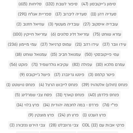
סימון ג'ייקובסון (47)
סיפור לשבת (132)
סליחות (615)
סעדיה דהן (11)
סעדיה ליברוב (17)
ספריית אגו"ח (291)
עובדיה איסקוב (27)
עובדיה מעטוף (3)
עוזיאל חזנוב (2)
עזרא שוחט (75)
עזריאל זליג סלונים (6)
עזריאל חייקין (100)
עידו וובר (27)
עידו רהב (21)
עמוס קרניאל (27)
עמי מיימון (236)
עמי פייקובסקי (50)
עמנואל חביב (15)
עמנואל שוחט (18)
עמרם מלכא (10)
עפולה (82)
עקיבא גולדשמיד (71)
פוקט (56)
פיטר קלמס (3)
פינטו גרינברג (17)
פישל ג'ייקובס (9)
פנחס (חולון) אלטהויז (39)
פנחס לייבוש הרצל (4)
פנחס נוישטט (1)
פנחס פלדמן (40)
פנחס קארף (31)
פסח צבי שמרלינג (5)
פר"י (76)
פרדס - במה לחכמה יהודית (14)
פרץ בלוי (14)
פרץ העכט (1)
פרץ חן (24)
פרץ מוצקין (9)
פרקי אבות עם COL (12)
צבי גרונבלט (28)
צבי הירש גנזבורג (2)