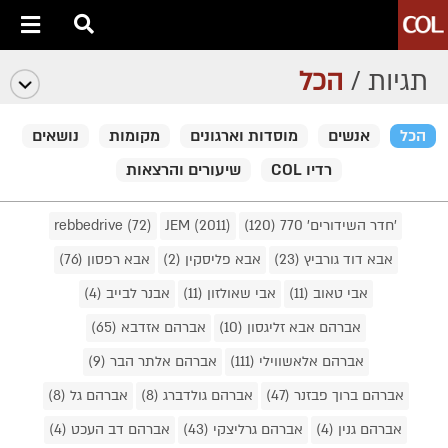
תגיות /
הכל
הכל
אנשים
מוסדות וארגונים
מקומות
נושאים
רדיו COL
שיעורים והרצאות
'חדר השידורים' 770 (120)
JEM (2011)
rebbedrive (72)
אבא דוד גורביץ (23)
אבא פליסקין (2)
אבא רפסון (76)
אבי טאוב (11)
אבי שאולזון (11)
אבנר לבייב (4)
אברהם אבא זליגסון (10)
אברהם אזדבא (65)
אברהם אלאשווילי (111)
אברהם אלתר הבר (9)
אברהם ברוך פבזנר (47)
אברהם גולדברג (8)
אברהם גל (8)
אברהם גנין (4)
אברהם גרליצקי (43)
אברהם דב העכט (4)