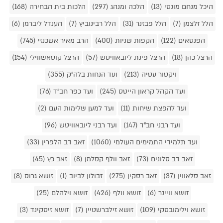
היכל מנחם מונסי (13)
הלכה ומנהג (297)
הלכות בית הבחירה (168)
הלל זלצמן (7)
הלל פבזנר (31)
הלל רבינוביץ (7)
הענדל ליברמן (6)
הפנסאים (122)
הקפות שניות (400)
הרב מאיר אשכנזי (745)
הרצל כהן (18)
הרצל פינת ליובאוויטש (57)
הרצל קוסאשווילי (154)
ויקטור עטיה (213)
ועד הנחות בלה"ק (355)
ועד הקהל קראון הייטס (245)
ועד כפר חב"ד (76)
ועד להפצת שיחות (11)
ועד למען שלימות העם (2)
ועד רבני חב"ד (147)
ועד רבני ליובאוויטש (96)
ועד תלמידי התמימים העולמי (1060)
זאב דב הלפרין (33)
זאב דב סלונים (73)
זאב וולף קסלמן (8)
זאב כץ (45)
זאב סלאווין (37)
זאב רסקין (275)
זבולון לביוב (1)
זושא גרוס (8)
זושא וויינר (6)
זושא וולף (426)
זושא וילהלם (25)
זושא וילימובסקי (109)
זושא זילברשטיין (7)
זושא זיסקינד (3)