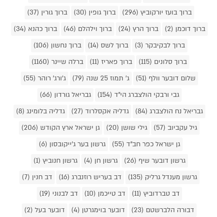
ברוך בועז יורקוביץ (296)
ברוך גופין (30)
ברוך גורין (37)
ברוך דוכמן (2)
ברוך הרץ (24)
ברוך וילהלם (46)
ברוך כהנא (34)
ברוך לבקיבקר (3)
ברוך לשס (14)
ברוך נחשון (106)
ברוך סלונים (115)
ברוך פאריז (11)
ברלה שיינר (1160)
שלום דובער וולף (51)
ג' תמוז 25 שנה (79)
ג'ורג' רוהר (55)
גבי ורבקי הולצברג הי"ד (154)
גבריאל גורדון (66)
גבריאל נח הולצברג (84)
גדליה אקסלרוד (27)
גדליה בלומינג (8)
גיל עקביוב (57)
גילי שושן (20)
גן ישראל ארץ הקודש (206)
גן ישראל כפר חב"ד (55)
גרשון בער ג'ייקובסון (6)
גרשון דובער שיף (26)
גרשון חן (4)
גרשון חנוביץ (1)
גרשון מענדל גרליק (135)
דב בעריש רוזנברג (16)
דב חנין (7)
דב טברדוביץ (11)
דב טייכמן (10)
דב לבנוני (19)
דבורה הלברשטם (23)
דובער בוימגרטן (4)
דובער בעל (2)