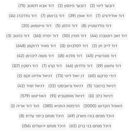
דובער ליווי (2)
דובער פינסון (2)
דוד אבא זלמנוב (75)
דוד אולידורט (7)
דוד אופן (39)
דוד ברוומן (7)
דוד גולדברג (14)
דוד גולדשטיין (8)
דוד הלמן (5)
דוד ווייטמאן (20)
דוד זאב רוטנברג (44)
דוד חנזין (50)
דוד יפרח (161)
דוד כהנוב (3)
דוד לייב חן (2)
דוד לסלבוים (11)
דוד מאיר דרוקמן (648)
דוד מונדשיין (45)
דוד מלכא (18)
דוד משה ליברמן (42)
דוד נחשון (19)
דוד פלדמן (46)
דוד קרץ (7)
דוד רסקין (117)
דודי פרקש (60)
דן יואל ליווי (73)
דניאל אליהו זקס (2)
דניאל ברנובר (5)
דניאל גראבסקי (22)
דניאל זמיר (42)
דניאל כלב (11)
דניאל מוסקוביץ (91)
האדיטש (579)
האוהל הקדוש (2000)
הדפסת התניא (385)
הוד דוד אריה (1)
היכל מנחם בורו פארק (49)
היכל מנחם ביתר עלית (8)
היכל מנחם בני ברק (62)
היכל מנחם ירושלים (156)