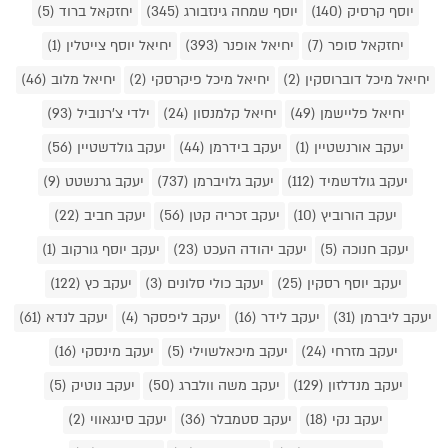
יוסף קרסיק (140)
יוסף שמחה גינזבורג (345)
יחזקאל ברוד (5)
יחזקאל סופר (7)
יחיאל אופנר (393)
יחיאל יוסף צייטלין (1)
יחיאל מיכל דוברוסקין (2)
יחיאל מיכל פיקרסקי (2)
יחיאל מלוב (46)
יחיאל פליישמן (49)
יחיאל קלמנסון (24)
ילדי צ'רנוביל (93)
יעקב אורנשטיין (1)
יעקב בידרמן (44)
יעקב גולדשטיין (56)
יעקב גולדשמיד (112)
יעקב גלויברמן (737)
יעקב גרנשטט (9)
יעקב הורוביץ (10)
יעקב זכריה קטן (56)
יעקב חביב (22)
יעקב חנוכה (5)
יעקב יהודה העכט (23)
יעקב יוסף גורקוב (1)
יעקב יוסף רסקין (25)
יעקב כולי סלונים (3)
יעקב כץ (122)
יעקב ליברמן (31)
יעקב לידר (16)
יעקב ליפסקר (4)
יעקב לנדא (61)
יעקב מזרחי (24)
יעקב מיכאלשוילי (5)
יעקב מינסקי (16)
יעקב מנדלזון (129)
יעקב משה וולברג (50)
יעקב נוטיק (5)
יעקב נקי (18)
יעקב סטמבלר (36)
יעקב סינגאווי (2)