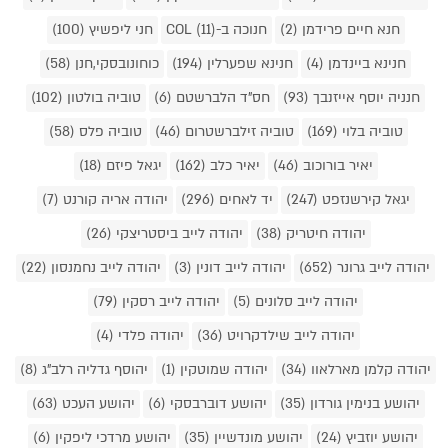
חנא חיים פרידמן (2)
חנוכה ב-COL (11)
חני ליפשיץ (100)
חנינא ביינדמן (4)
חנינא שפערלין (194)
כוחונובסקי,חנן (58)
חנניה יוסף אייזנבך (93)
חס"ד הלברשטם (6)
טוביה בולטון (102)
טוביה בלוי (169)
טוביה זילברשטרום (46)
טוביה פלס (58)
יאיר בורוכוב (46)
יאיר כלב (162)
יגאל פיזם (18)
יגאל קירשנזפט (247)
יד לאחים (296)
יהודה אריה קורנט (7)
יהודה חיטריק (38)
יהודה לייב ביסטריצקי (26)
יהודה לייב גרונר (652)
יהודה לייב דונין (3)
יהודה לייב נחמנסון (22)
יהודה לייב סלונים (5)
יהודה לייב רסקין (79)
יהודה לייב שילדקרויט (36)
יהודה פלדי (4)
יהודה קלמן מארלאוו (34)
יהודה שמוטקין (1)
יהוסף גדליה רלב"ג (8)
יהושע בנימין גורדון (35)
יהושע דוברבסקי (6)
יהושע העכט (63)
יהושע יוזביץ (24)
יהושע מונדשיין (35)
יהושע מרדכי ליפקין (6)