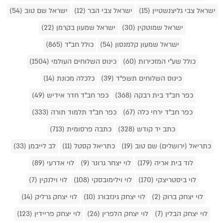
ישראל צבי גליצנשטיין (15)
ישראל צבי הבר (12)
ישראל שם טוב (54)
ישראל שמוטקין (30)
ישראל שמעון בקרמן (22)
ישראל שמעון קלמנסון (54)
כולל חב"ד (865)
כולל שע"י המזכירות (60)
כינוס השלוחים העולמי (1504)
כינוס השלוחים תשפ"ד (39)
כלכלה מכונת (14)
כפר חב"ד בית רבקה (368)
כפר חב"ד חדר אידיש (49)
כפר חב"ד ירחי כלה (67)
כפר חב"ד תלמוד תורה (333)
כתב יד קודש (328)
כתבה פרסומית (713)
כתריאל (ירושלים) שם טוב (19)
כתריאל קסטל (11)
לב לייבמן (33)
לוד בית אריה (179)
לוי יצחר גרונר (9)
לוי אדרעי (89)
לוי ביסטריצקי (170)
לוי וילימובסקי (108)
לוי וילנקין (7)
לוי יצחק ברוק (2)
לוי יצחק גינזבורג (10)
לוי יצחק גרליק (14)
לוי יצחק הבלין (7)
לוי יצחק הלפרין (26)
לוי יצחק פריידין (123)