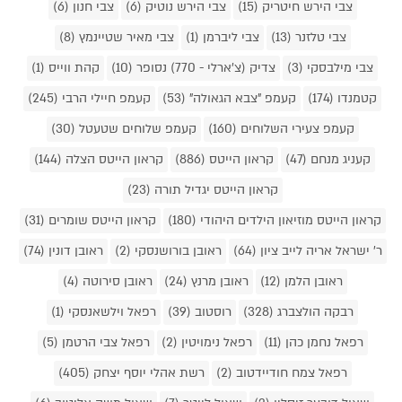
צבי הירש חיטריק (15)
צבי הירש נוטיק (6)
צבי חנון (6)
צבי טלזנר (13)
צבי ליברמן (1)
צבי מאיר שטיינמץ (8)
צבי מילבסקי (3)
צדיק (צ'ארלי - 770) נסופר (10)
קהת ווייס (1)
קטמנדו (174)
קעמפ "צבא הגאולה" (53)
קעמפ חיילי הרבי (245)
קעמפ צעירי השלוחים (160)
קעמפ שלוחים שטעטל (30)
קעניג מנחם (47)
קראון הייטס (886)
קראון הייטס הצלה (144)
קראון הייטס יגדיל תורה (23)
קראון הייטס מוזיאון הילדים היהודי (180)
קראון הייטס שומרים (31)
ר' ישראל אריה לייב ציון (64)
ראובן בורושנסקי (2)
ראובן דונין (74)
ראובן הלמן (12)
ראובן מרנץ (24)
ראובן סירוטה (4)
רבקה הולצברג (328)
רוסטוב (39)
רפאל וילשאנסקי (1)
רפאל נחמן כהן (11)
רפאל נימויטין (2)
רפאל צבי הרטמן (5)
רפאל צמח חודיידטוב (2)
רשת אהלי יוסף יצחק (405)