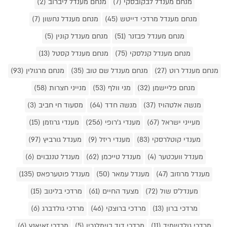
מנחם מענדל לבקובסקי (7)
מנחם מענדל ליברוב (2)
מנחם מענדל מרדכי דייטש (45)
מנחם מענדל נחשון (7)
מנחם מענדל פבזנר (51)
מנחם מענדל קונין (5)
מנחם מענדל קנלסקי (75)
מנחם מענדל קסטל (13)
מנחם מענדל רוט (27)
מנחם מענדל שם טוב (35)
מנחם מרגולין (93)
מנחם פליישמן (32)
מני וולף (53)
מנייני חצרות (58)
מנשה אלטהויז (37)
מנשה חדד (64)
מסעוד חי חביב (3)
מעייני ישראל (67)
מענדי ג'רופי (256)
מענדי גרוזמן (15)
מענדי קוטלרסקי (83)
מענדי ריזל (9)
מענדל גורביץ (97)
מענדל וועכטער (4)
מענדל טייכמן (62)
מענדל טננבוים (6)
מענדל מרוזוב (47)
מענדל עמאר (50)
מענדל פוטערפאס (135)
מענדל'ס שול (72)
מצעד החיים (61)
מרדכי בלינוב (15)
מרדכי ברון (13)
מרדכי ברוצקי (46)
מרדכי גולדברג (6)
מרדכי גולדשמיד (11)
מרדכי דוד בוימלגרין (5)
מרדכי זאיאנץ (6)