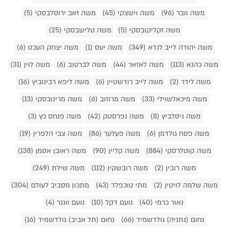
משה וובר (96)
משה וישצקי (45)
משה זאב ירוסלבסקי (5)
משה זקליקובסקי (5)
משה טלישבסקי (25)
משה יהודה לייב לנדא (349)
משה יעס (1)
משה יצחק העכט (6)
משה כהנא (113)
משה לאזאר (44)
משה לברטוב (6)
משה לוין (31)
משה לידר (2)
משה לייב רודשטיין (6)
משה ליפא רבינוביץ (16)
משה מיכאלשוילי (33)
משה מרוזוב (6)
משה מרינובסקי (13)
משה ניסלביץ (8)
משה נפרסטק (42)
משה פנחס כץ (3)
משה פסח גולדמן (6)
משה פעלער (86)
משה צבי הלפרין (19)
משה קוטלרסקי (884)
משה קליין (90)
משה ראובן אסמן (138)
משה רובין (2)
משה רובשקין (112)
משה שילת (249)
משה שלמה לויטין (2)
מתי טוכפלד (43)
מתכון מסביב לעולם (304)
נאור כרמי (40)
נועם דקל (10)
נועם ווגנר (4)
נחום (נתניה) גולדשמיד (66)
נחום (תל אביב) גולדשמיד (16)