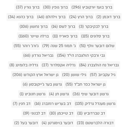
ברוך בועז יורקוביץ (296)
ברוך גופין (30)
ברוך גורין (37)
ברוך דוכמן (2)
ברוך הרץ (24)
ברוך וילהלם (46)
ברוך כהנא (34)
ברוך לבקיבקר (3)
ברוך לשס (14)
ברוך נחשון (106)
ברוך סלונים (115)
ברוך פאריז (11)
ברלה שיינר (1160)
שלום דובער וולף (51)
ג' תמוז 25 שנה (79)
ג'ורג' רוהר (55)
גבי ורבקי הולצברג הי"ד (154)
גבריאל גורדון (66)
גבריאל נח הולצברג (84)
גדליה אקסלרוד (27)
גדליה בלומינג (8)
גיל עקביוב (57)
גילי שושן (20)
גן ישראל ארץ הקודש (206)
גן ישראל כפר חב"ד (55)
גרשון בער ג'ייקובסון (6)
גרשון דובער שיף (26)
גרשון חן (4)
גרשון חנוביץ (1)
גרשון מענדל גרליק (135)
דב בעריש רוזנברג (16)
דב חנין (7)
דב טברדוביץ (11)
דב טייכמן (10)
דב לבנוני (19)
דבורה הלברשטם (23)
דובער בוימגרטן (4)
דובער בעל (2)