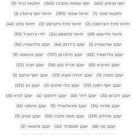
יוסף קרסיק (140)
יוסף שמחה גינזבורג (345)
יחזקאל ברוד (5)
יחזקאל סופר (7)
יחיאל אופנר (393)
יחיאל יוסף צייטלין (1)
יחיאל מיכל דוברוסקין (2)
יחיאל מיכל פיקרסקי (2)
יחיאל מלוב (46)
יחיאל פליישמן (49)
יחיאל קלמנסון (24)
ילדי צ'רנוביל (93)
יעקב אורנשטיין (1)
יעקב בידרמן (44)
יעקב גולדשטיין (56)
יעקב גולדשמיד (112)
יעקב גלויברמן (737)
יעקב גרנשטט (9)
יעקב הורוביץ (10)
יעקב זכריה קטן (56)
יעקב חביב (22)
יעקב חנוכה (5)
יעקב יהודה העכט (23)
יעקב יוסף גורקוב (1)
יעקב יוסף רסקין (25)
יעקב כולי סלונים (3)
יעקב כץ (122)
יעקב ליברמן (31)
יעקב לידר (16)
יעקב ליפסקר (4)
יעקב לנדא (61)
יעקב מזרחי (24)
יעקב מיכאלשוילי (5)
יעקב מינסקי (16)
יעקב מנדלזון (129)
יעקב משה וולברג (50)
יעקב נוטיק (5)
יעקב נקי (18)
יעקב סטמבלר (36)
יעקב סינגאווי (2)