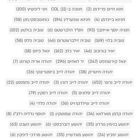
חנא חיים פרידמן (2)
חנוכה ב-COL (11)
חני ליפשיץ (100)
חנינא ביינדמן (4)
חנינא שפערלין (194)
כוחונובסקי,חנן (58)
חנניה יוסף אייזנבך (93)
חס"ד הלברשטם (6)
טוביה בולטון (102)
טוביה בלוי (169)
טוביה זילברשטרום (46)
טוביה פלס (58)
יאיר בורוכוב (46)
יאיר כלב (162)
יגאל פיזם (18)
יגאל קירשנזפט (247)
יד לאחים (296)
יהודה אריה קורנט (7)
יהודה חיטריק (38)
יהודה לייב ביסטריצקי (26)
יהודה לייב גרונר (652)
יהודה לייב דונין (3)
יהודה לייב נחמנסון (22)
יהודה לייב סלונים (5)
יהודה לייב רסקין (79)
יהודה לייב שילדקרויט (36)
יהודה פלדי (4)
יהודה קלמן מארלאוו (34)
יהודה שמוטקין (1)
יהוסף גדליה רלב"ג (8)
יהושע בנימין גורדון (35)
יהושע דוברבסקי (6)
יהושע העכט (63)
יהושע יוזביץ (24)
יהושע מונדשיין (35)
יהושע מרדכי ליפקין (6)