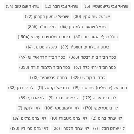
ישראל צבי גליצנשטיין (15)
ישראל צבי הבר (12)
ישראל שם טוב (54)
ישראל שמוטקין (30)
ישראל שמעון בקרמן (22)
ישראל שמעון קלמנסון (54)
כולל חב"ד (865)
כולל שע"י המזכירות (60)
כינוס השלוחים העולמי (1504)
כינוס השלוחים תשפ"ד (39)
כלכלה מכונת (14)
כפר חב"ד בית רבקה (368)
כפר חב"ד חדר אידיש (49)
כפר חב"ד ירחי כלה (67)
כפר חב"ד תלמוד תורה (333)
כתב יד קודש (328)
כתבה פרסומית (713)
כתריאל (ירושלים) שם טוב (19)
כתריאל קסטל (11)
לב לייבמן (33)
לוד בית אריה (179)
לוי יצחר גרונר (9)
לוי אדרעי (89)
לוי ביסטריצקי (170)
לוי וילימובסקי (108)
לוי וילנקין (7)
לוי יצחק ברוק (2)
לוי יצחק גינזבורג (10)
לוי יצחק גרליק (14)
לוי יצחק הבלין (7)
לוי יצחק הלפרין (26)
לוי יצחק פריידין (123)