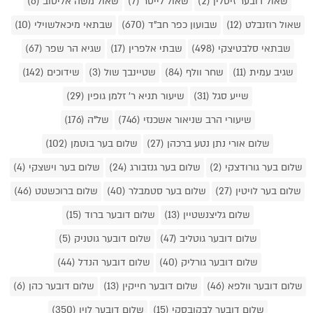
שאול דובער זיסלין (2)
שאול לייטר (7)
שאול משה אליטוב (6)
שאול רוזנבלט (12)
שבועון כפר חב"ד (670)
שבתאי מיכאלשוילי (10)
שבתאי סלבטיצקי (498)
שבתי אלפרין (17)
שגיא הר שפר (67)
שגיב עמית (11)
שחר וולף (84)
שטיינבך שול (3)
שידוכים (142)
שייע סגל (31)
שיעור תניא ר' זלמן גופין (29)
שיעורי הרב שניאור אשכנזי (746)
של"ה (176)
שלום אורי נתן נטע ברכהן (27)
שלום בער בוטמן (102)
שלום בער גורודצקי (2)
שלום בער גנזבורג (24)
שלום בער וישצקי (4)
שלום בער לויטין (27)
שלום בער סטמבלר (40)
שלום ברוכשטט (46)
שלום גליצנשטיין (13)
שלום דובער ברוד (15)
שלום דובער גוטליב (47)
שלום דובער גוטניק (5)
שלום דובער גורליק (40)
שלום דובער הנדל (44)
שלום דובער וולפא (46)
שלום דובער חייקין (13)
שלום דובער כהן (6)
שלום דובער לבקובסקי (15)
שלום דובער לוין (350)