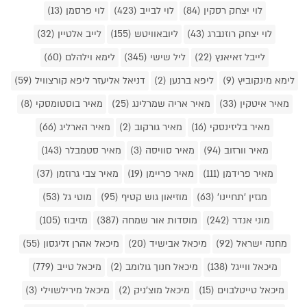
לוי יצחק רסקין (84)
לוי לבייב (423)
לוי פרסמן (13)
לוי יצחק רוזנברג (43)
ליובאוויטש (155)
לייב אלטיין (32)
לייבל זאיאנץ (22)
ליל שישי (345)
לימא וילהלם (60)
לימא מינקוביץ (9)
ליפא ברנען (2)
דניאל אליעזר ליפא קורצוויל (59)
מאיר איטקין (33)
מאיר אריה שמרלינג (25)
מאיר בוסטומסקי (8)
מאיר בליזינסקי (16)
מאיר גורקוב (2)
מאיר הארליג (66)
מאיר וורזוב (94)
מאיר סוויסה (3)
מאיר סטמבלר (143)
מאיר פרידמן (111)
מאיר פריימן (19)
מאיר צבי גרוזמן (37)
מגזין 'תחיינו' (63)
מוזיאון גוש קטיף (95)
מוטי גל (53)
מוני אנדר (242)
מוסדות אור שמחה (387)
מזיבוז (105)
מחנה ישראל (92)
מיכאל אבישיד (20)
מיכאל אהרן זליגסון (55)
מיכאל ווייגל (138)
מיכאל חנוך גולומב (2)
מיכאל טייב (779)
מיכאל טייטלבוים (15)
מיכאל מוצ'ניק (2)
מיכאל מירילשוילי (3)