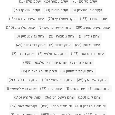
יעקב סלונים (73)
יעקב עמאר (16)
יעקב פלס (13)
יעקב צבי הולצמן (8)
יעקב רייצס (30)
יעקב שוואקי (97)
יעקב שוויכה (137)
יעקב שמולביץ (70)
יצחק אייזיק לנדא (156)
יצחק אייזיק קעניג (29)
יצחק אייזיק קרסיק (7)
יצחק גולדברג (140)
יצחק גולדין (1)
יצחק גינזבורג (21)
יצחק גליצנשטיין (3)
יצחק גרוזמן (83)
יצחק דובוב (5)
יצחק דוד גרונר (42)
יצחק דוד גרוסמן (167)
יצחק זאב וולפא (2)
יצחק חורגין (2)
יצחק ידגר (32)
יצחק יהודה ירוסלבסקי (788)
יצחק יעקב רוזנשיין (3)
יצחק מאיר גוראריה (16)
יצחק מאיר הרץ (39)
יצחק מירילשוילי (10)
יצחק מענדל ליס (9)
יצחק נמנוב (7)
יצחק נמס (1)
יצחק ערד (27)
יצחק פרץ ליפשיץ (1)
יצחק קוגן (160)
יצחק רייטפורט (36)
יקותיאל גרין (146)
יקותיאל פלדמן (40)
יקותיאל פרקש (153)
יקותיאל ראפ (57)
ירושלים (447)
ירחמיאל בנימין קליין (257)
ירחמיאל טיליס (1)