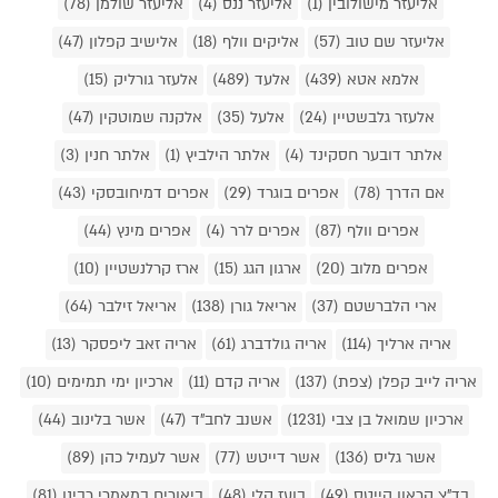
אליעזר מישולובין (1)
אליעזר ננס (4)
אליעזר שולמן (78)
אליעזר שם טוב (57)
אליקים וולף (18)
אלישיב קפלון (47)
אלמא אטא (439)
אלעד (489)
אלעזר גורליק (15)
אלעזר גלבשטיין (24)
אלעל (35)
אלקנה שמוטקין (47)
אלתר דובער חסקינד (4)
אלתר הילביץ (1)
אלתר חנין (3)
אם הדרך (78)
אפרים בוגרד (29)
אפרים דמיחובסקי (43)
אפרים וולף (87)
אפרים לרר (4)
אפרים מינץ (44)
אפרים מלוב (20)
ארגון הגג (15)
ארז קרלנשטיין (10)
ארי הלברשטם (37)
אריאל גורן (138)
אריאל זילבר (64)
אריה ארליך (114)
אריה גולדברג (61)
אריה זאב ליפסקר (13)
אריה לייב קפלן (צפת) (137)
אריה קדם (11)
ארכיון ימי תמימים (10)
ארכיון שמואל בן צבי (1231)
אשנב לחב"ד (47)
אשר בלינוב (44)
אשר גליס (136)
אשר דייטש (77)
אשר לעמיל כהן (89)
בד"צ קראון הייטס (49)
בועז קלי (48)
ביאורים במאמרי רבינו (81)