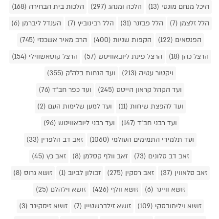
היכל מנחם מונסי (13)
הלכה ומנהג (297)
הלכות בית הבחירה (168)
הלל זלצמן (7)
הלל פבזנר (31)
הלל רבינוביץ (7)
הענדל ליברמן (6)
הפנסאים (122)
הקפות שניות (400)
הרב מאיר אשכנזי (745)
הרצל כהן (18)
הרצל פינת ליובאוויטש (57)
הרצל קוסאשווילי (154)
ויקטור עטיה (213)
ועד הנחות בלה"ק (355)
ועד הקהל קראון הייטס (245)
ועד כפר חב"ד (76)
ועד להפצת שיחות (11)
ועד למען שלימות העם (2)
ועד רבני חב"ד (147)
ועד רבני ליובאוויטש (96)
ועד תלמידי התמימים העולמי (1060)
זאב דב הלפרין (33)
זאב דב סלונים (73)
זאב וולף קסלמן (8)
זאב כץ (45)
זאב סלאווין (37)
זאב רסקין (275)
זבולון לביוב (1)
זושא גרוס (8)
זושא וויינר (6)
זושא וולף (426)
זושא וילהלם (25)
זושא וילימובסקי (109)
זושא זילברשטיין (7)
זושא זיסקינד (3)