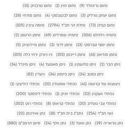
נחום גרינוולד (9)
נחום זווין (1)
נחום טרבניק (31)
נחום יצחק גורליק (3)
נחום לבקובסקי (4)
נחום מזרחי (28)
נחום קפלן (73)
נחלת הר חב"ד (2794)
נחמה ציבין (105)
נחמיה וילהלם (306)
נחמיה שמרלינג (69)
נחמן הרטמן (2)
נחמן יוסף טברסקי (13)
נחמן לרנר (3)
נחמן מיידנציק (5)
נחמן סודאק (61)
נחמן רייכמן (155)
ניו ניורק ירחי כלה (105)
ניסן הבר (2)
ניסן טלושקין (1)
ניסן מאנגעל (4)
ניסן מינדל (34)
ניסן נמנוב (24)
ניסן פינסון (34)
ניעז'ין (82)
ניצוצות של קדושה (41)
נפתלי אסטולין (20)
נפתלי דוליצקי (1)
נפתלי וועקנין (52)
נפתלי יוניק (1)
נפתלי ליפסקר (200)
נפתלי צבי גוטליב (20)
נפתלי קראוס (8)
נפתלי רוט (302)
נשי חב"ד (254)
נתב"ג בית חב"ד (18)
נתן אוירכמן (20)
נתן גוראריה (39)
נתן וואגל (3)
נתן וולף (24)
סיום הרמב"ם (880)