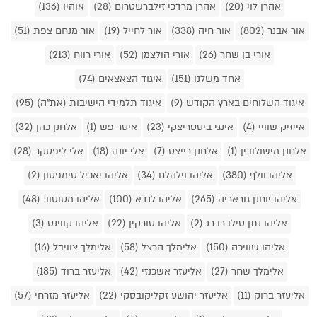
אהרן לוי (20)
אהרן מרדכי זילברשטרום (28)
אוהיו (136)
אור אבנר (802)
אור חיה (338)
אור לחייל (19)
אור מנחם צפת (51)
אורי בן שחר (26)
אורי הולצמן (52)
אורי רווח (213)
אחד משלנו (151)
איגוד הצאצאים (74)
איגוד השלוחים בארץ הקודש (9)
איגוד תלמידי הישיבות (את"ה) (95)
אייזיק שוויי (4)
אינגי ביסטריצקי (23)
איסר פש (1)
אלחנן כהן (32)
אלחנן מישולובין (1)
אלחנן רייצס (7)
אלי יונה (18)
אלי ליפסקר (28)
אליהו וולף (380)
אליהו וילהלם (34)
אליהו יאכיל סימפסון (2)
אליהו יוחנן גוראריה (265)
אליהו לנדא (100)
אליהו מטוסוב (48)
אליהו נתן סילברברג (2)
אליהו סורקין (22)
אליהו קווינט (3)
אליהו שוויכה (150)
אלימלך הרצל (58)
אלימלך צוויבל (16)
אלימלך שחר (27)
אליעזר אשכנזי (42)
אליעזר ברוד (185)
אליעזר ברוק (11)
אליעזר יהושע זקליקובסקי (22)
אליעזר מזרחי (57)