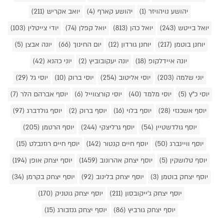
יהושע נויהויזר (1)
יהושע קארף (4)
יואב אקריש (211)
יואל בייטש (243)
יואל כהן (813)
יואל קפלן (74)
יודי צייטלין (103)
יוחנן בוטמן (217)
יוחנן גורדון (12)
יום החינוך (66)
יונה אבצן (5)
יונה איידלקופ (18)
יונה יעקובוביץ (2)
יוני כהנא (42)
יוני שלמה (203)
יוסי אליטוב (254)
יוסי ברוק (10)
יוסי גל (29)
יוסי כ"ץ (5)
יוסי מלמד (40)
יוסי קורצווייל (6)
יוסף אברהם הלר (7)
יוסף אשכנזי (28)
יוסף בלוי (16)
יוסף ברוק (2)
יוסף גולדברג (97)
יוסף גולדשטיין (54)
יוסף גרליצקי (244)
יוסף הרטמן (205)
יוסף וויינברג (50)
יוסף חיים קנטור (142)
יוסף חיים רוזנבלט (15)
יוסף טלושקין (5)
יוסף יצחק אהרונוב (1459)
יוסף יצחק אופן (194)
יוסף יצחק בוטמן (3)
יוסף יצחק בלינוב (92)
יוסף יצחק בקרמן (34)
יוסף יצחק ג'ייקובסון (211)
יוסף יצחק גוטניק (170)
יוסף יצחק גורביץ (86)
יוסף יצחק גנזבורג (15)