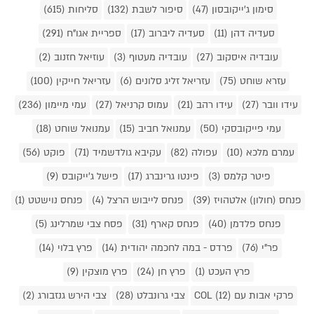
סימון ג'ייקובסון (47)
סיפור לשבת (132)
סליחות (615)
סעדיה דהן (11)
סעדיה ליברוב (17)
ספריית אגו"ח (291)
עובדיה איסקוב (27)
עובדיה מעטוף (3)
עוזיאל חזנוב (2)
עזרא שוחט (75)
עזריאל זליג סלונים (6)
עזריאל חייקין (100)
עידו וובר (27)
עידו רהב (21)
עמוס קרניאל (27)
עמי מיימון (236)
עמי פייקובסקי (50)
עמנואל חביב (15)
עמנואל שוחט (18)
עמרם מלכא (10)
עפולה (82)
עקיבא גולדשמיד (71)
פוקט (56)
פיטר קלמס (3)
פינטו גרינברג (17)
פישל ג'ייקובס (9)
פנחס (חולון) אלטהויז (39)
פנחס לייבוש הרצל (4)
פנחס נוישטט (1)
פנחס פלדמן (40)
פנחס קארף (31)
פסח צבי שמרלינג (5)
פר"י (76)
פרדס - במה לחכמה יהודית (14)
פרץ בלוי (14)
פרץ העכט (1)
פרץ חן (24)
פרץ מוצקין (9)
פרקי אבות עם COL (12)
צבי גרונבלט (28)
צבי הירש גנזבורג (2)