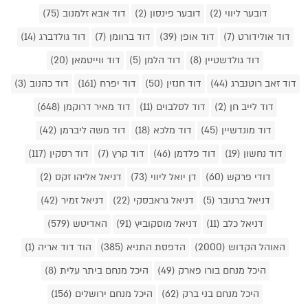
דובער ליווי (2)
דובער פינסון (2)
דוד אבא זלמנוב (75)
דוד אולידורט (7)
דוד אופן (39)
דוד ברוומן (7)
דוד גולדברג (14)
דוד גולדשטיין (8)
דוד הלמן (5)
דוד ווייטמאן (20)
דוד זאב רוטנברג (44)
דוד חנזין (50)
דוד יפרח (161)
דוד כהנוב (3)
דוד לייב חן (2)
דוד לסלבוים (11)
דוד מאיר דרוקמן (648)
דוד מונדשיין (45)
דוד מלכא (18)
דוד משה ליברמן (42)
דוד נחשון (19)
דוד פלדמן (46)
דוד קרץ (7)
דוד רסקין (117)
דודי פרקש (60)
דן יואל ליווי (73)
דניאל אליהו זקס (2)
דניאל ברנובר (5)
דניאל גראבסקי (22)
דניאל זמיר (42)
דניאל כלב (11)
דניאל מוסקוביץ (91)
האדיטש (579)
האוהל הקדוש (2000)
הדפסת התניא (385)
הוד דוד אריה (1)
היכל מנחם בורו פארק (49)
היכל מנחם ביתר עלית (8)
היכל מנחם בני ברק (62)
היכל מנחם ירושלים (156)