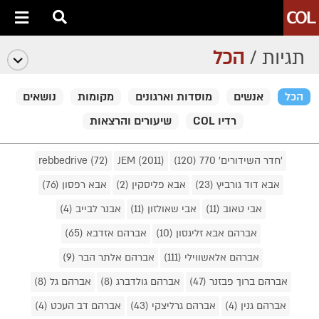
תגיות /
הכל
הכל
אנשים
מוסדות וארגונים
מקומות
נושאים
רדיו COL
שיעורים והרצאות
'חדר השידורים' 770 (120)
JEM (2011)
rebbedrive (72)
אבא דוד גורביץ (23)
אבא פליסקין (2)
אבא רפסון (76)
אבי טאוב (11)
אבי שאולזון (11)
אבנר לבייב (4)
אברהם אבא זליגסון (10)
אברהם אזדבא (65)
אברהם אלאשווילי (111)
אברהם אלתר הבר (9)
אברהם ברוך פבזנר (47)
אברהם גולדברג (8)
אברהם גל (8)
אברהם גנין (4)
אברהם גרליצקי (43)
אברהם דב העכט (4)