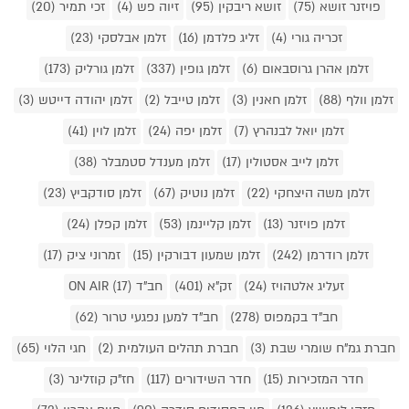
פויזנר זושא (75)
זושא ריבקין (95)
זיוה פש (4)
זכי תמיר (20)
זכריה גורי (4)
זליג פלדמן (16)
זלמן אבלסקי (23)
זלמן אהרן גרוסבאום (6)
זלמן גופין (337)
זלמן גורליק (173)
זלמן וולף (88)
זלמן חאנין (3)
זלמן טייבל (2)
זלמן יהודה דייטש (3)
זלמן יואל לבנהרץ (7)
זלמן יפה (24)
זלמן לוין (41)
זלמן לייב אסטולין (17)
זלמן מענדל סטמבלר (38)
זלמן משה היצחקי (22)
זלמן נוטיק (67)
זלמן סודקביץ (23)
זלמן פויזנר (13)
זלמן קליינמן (53)
זלמן קפלן (24)
זלמן רודרמן (242)
זלמן שמעון דבורקין (15)
זמרוני ציק (17)
זעליג אלטהויז (24)
זק"א (401)
חב"ד ON AIR (17)
חב"ד בקמפוס (278)
חב"ד למען נפגעי טרור (62)
חברת גמ"ח שומרי שבת (3)
חברת תהלים העולמית (2)
חגי הלוי (65)
חדר המזכירות (15)
חדר השידורים (117)
חז"ק קוזלינר (3)