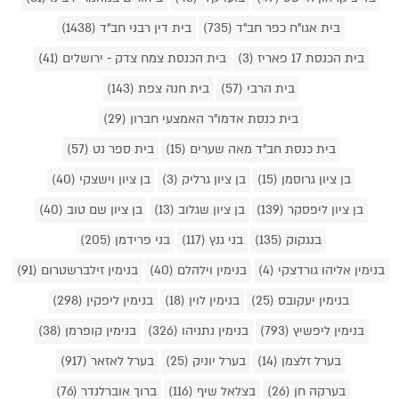
בית אגו"ח כפר חב"ד (735)
בית דין רבני חב"ד (1438)
בית הכנסת 17 פאריז (3)
בית הכנסת צמח צדק - ירושלים (41)
בית הרבי (57)
בית חנה צפת (143)
בית כנסת אדמו"ר האמצעי חברון (29)
בית כנסת חב"ד מאה שערים (15)
בית ספר נט (57)
בן ציון גרוסמן (15)
בן ציון גרליק (3)
בן ציון וישצקי (40)
בן ציון ליפסקר (139)
בן ציון שגלוב (13)
בן ציון שם טוב (40)
בנגקוק (135)
בני גנץ (117)
בני פרידמן (205)
בנימין אליהו גורדצקי (4)
בנימין וילהלם (40)
בנימין זילברשטרום (91)
בנימין יעקובס (25)
בנימין לוין (18)
בנימין ליפקין (298)
בנימין ליפשיץ (793)
בנימין נתניהו (326)
בנימין קופרמן (38)
בערל זלצמן (14)
בערל יוניק (25)
בערל לאזאר (917)
בערקה חן (26)
בצלאל שיף (116)
ברוך אוברלנדר (76)