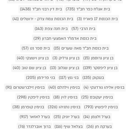
בית אגו"ח כפר חב"ד (735)
בית דין רבני חב"ד (1438)
בית הכנסת 17 פאריז (3)
בית הכנסת צמח צדק - ירושלים (41)
בית הרבי (57)
בית חנה צפת (143)
בית כנסת אדמו"ר האמצעי חברון (29)
בית כנסת חב"ד מאה שערים (15)
בית ספר נט (57)
בן ציון גרוסמן (15)
בן ציון גרליק (3)
בן ציון וישצקי (40)
בן ציון ליפסקר (139)
בן ציון שגלוב (13)
בן ציון שם טוב (40)
בנגקוק (135)
בני גנץ (117)
בני פרידמן (205)
בנימין אליהו גורדצקי (4)
בנימין וילהלם (40)
בנימין זילברשטרום (91)
בנימין יעקובס (25)
בנימין לוין (18)
בנימין ליפקין (298)
בנימין ליפשיץ (793)
בנימין נתניהו (326)
בנימין קופרמן (38)
בערל זלצמן (14)
בערל יוניק (25)
בערל לאזאר (917)
בערקה חן (26)
בצלאל שיף (116)
ברוך אוברלנדר (76)