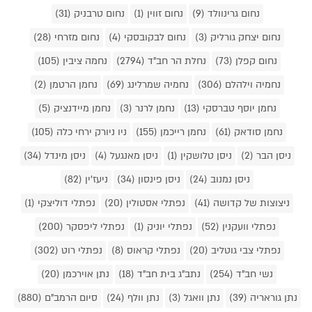
נחום גרינוולד (9)
נחום זווין (1)
נחום טרבניק (31)
נחום יצחק גורליק (3)
נחום לבקובסקי (4)
נחום מזרחי (28)
נחום קפלן (73)
נחלת הר חב"ד (2794)
נחמה ציבין (105)
נחמיה וילהלם (306)
נחמיה שמרלינג (69)
נחמן הרטמן (2)
נחמן יוסף טברסקי (13)
נחמן לרנר (3)
נחמן מיידנציק (5)
נחמן סודאק (61)
נחמן רייכמן (155)
ניו ניורק ירחי כלה (105)
ניסן הבר (2)
ניסן טלושקין (1)
ניסן מאנגעל (4)
ניסן מינדל (34)
ניסן נמנוב (24)
ניסן פינסון (34)
ניעז'ין (82)
ניצוצות של קדושה (41)
נפתלי אסטולין (20)
נפתלי דוליצקי (1)
נפתלי וועקנין (52)
נפתלי יוניק (1)
נפתלי ליפסקר (200)
נפתלי צבי גוטליב (20)
נפתלי קראוס (8)
נפתלי רוט (302)
נשי חב"ד (254)
נתב"ג בית חב"ד (18)
נתן אוירכמן (20)
נתן גוראריה (39)
נתן וואגל (3)
נתן וולף (24)
סיום הרמב"ם (880)