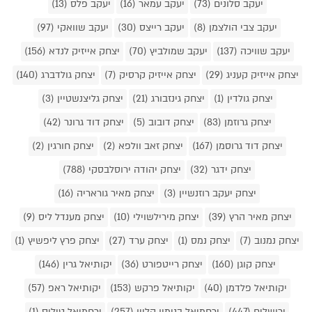
יעקב סלונים (73)
יעקב עמאר (16)
יעקב פלס (13)
יעקב צבי הולצמן (8)
יעקב רייצס (30)
יעקב שוואקי (97)
יעקב שוויכה (137)
יעקב שמולביץ (70)
יצחק אייזיק לנדא (156)
יצחק אייזיק קעניג (29)
יצחק אייזיק קרסיק (7)
יצחק גולדברג (140)
יצחק גולדין (1)
יצחק גינזבורג (21)
יצחק גליצנשטיין (3)
יצחק גרוזמן (83)
יצחק דובוב (5)
יצחק דוד גרונר (42)
יצחק דוד גרוסמן (167)
יצחק זאב וולפא (2)
יצחק חורגין (2)
יצחק ידגר (32)
יצחק יהודה ירוסלבסקי (788)
יצחק יעקב רוזנשיין (3)
יצחק מאיר גוראריה (16)
יצחק מאיר הרץ (39)
יצחק מירילשוילי (10)
יצחק מענדל ליס (9)
יצחק נמנוב (7)
יצחק נמס (1)
יצחק ערד (27)
יצחק פרץ ליפשיץ (1)
יצחק קוגן (160)
יצחק רייטפורט (36)
יקותיאל גרין (146)
יקותיאל פלדמן (40)
יקותיאל פרקש (153)
יקותיאל ראפ (57)
ירושלים (447)
ירחמיאל בנימין קליין (257)
ירחמיאל טיליס (1)