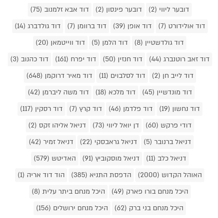
דובער ליווי (2)
דובער פינסון (2)
דוד אבא זלמנוב (75)
דוד אולידורט (7)
דוד אופן (39)
דוד ברוומן (7)
דוד גולדברג (14)
דוד גולדשטיין (8)
דוד הלמן (5)
דוד ווייטמאן (20)
דוד זאב רוטנברג (44)
דוד חנזין (50)
דוד יפרח (161)
דוד כהנוב (3)
דוד לייב חן (2)
דוד לסלבוים (11)
דוד מאיר דרוקמן (648)
דוד מונדשיין (45)
דוד מלכא (18)
דוד משה ליברמן (42)
דוד נחשון (19)
דוד פלדמן (46)
דוד קרץ (7)
דוד רסקין (117)
דודי פרקש (60)
דן יואל ליווי (73)
דניאל אליהו זקס (2)
דניאל ברנובר (5)
דניאל גראבסקי (22)
דניאל זמיר (42)
דניאל כלב (11)
דניאל מוסקוביץ (91)
האדיטש (579)
האוהל הקדוש (2000)
הדפסת התניא (385)
הוד דוד אריה (1)
היכל מנחם בורו פארק (49)
היכל מנחם ביתר עלית (8)
היכל מנחם בני ברק (62)
היכל מנחם ירושלים (156)