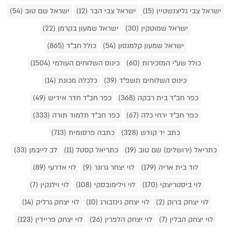
ישראל צבי גליצנשטיין (15)
ישראל צבי הבר (12)
ישראל שם טוב (54)
ישראל שמוטקין (30)
ישראל שמעון בקרמן (22)
ישראל שמעון קלמנסון (54)
כולל חב"ד (865)
כולל שע"י המזכירות (60)
כינוס השלוחים העולמי (1504)
כינוס השלוחים תשפ"ד (39)
כלכלה מכונת (14)
כפר חב"ד בית רבקה (368)
כפר חב"ד חדר אידיש (49)
כפר חב"ד ירחי כלה (67)
כפר חב"ד תלמוד תורה (333)
כתב יד קודש (328)
כתבה פרסומית (713)
כתריאל (ירושלים) שם טוב (19)
כתריאל קסטל (11)
לב לייבמן (33)
לוד בית אריה (179)
לוי יצחר גרונר (9)
לוי אדרעי (89)
לוי ביסטריצקי (170)
לוי וילימובסקי (108)
לוי וילנקין (7)
לוי יצחק ברוק (2)
לוי יצחק גינזבורג (10)
לוי יצחק גרליק (14)
לוי יצחק הבלין (7)
לוי יצחק הלפרין (26)
לוי יצחק פריידין (123)