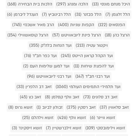
היכל מנחם מונסי (13)
הלכה ומנהג (297)
הלכות בית הבחירה (168)
הלל זלצמן (7)
הלל פבזנר (31)
הלל רבינוביץ (7)
הענדל ליברמן (6)
הפנסאים (122)
הקפות שניות (400)
הרב מאיר אשכנזי (745)
הרצל כהן (18)
הרצל פינת ליובאוויטש (57)
הרצל קוסאשווילי (154)
ויקטור עטיה (213)
ועד הנחות בלה"ק (355)
ועד הקהל קראון הייטס (245)
ועד כפר חב"ד (76)
ועד להפצת שיחות (11)
ועד למען שלימות העם (2)
ועד רבני חב"ד (147)
ועד רבני ליובאוויטש (96)
ועד תלמידי התמימים העולמי (1060)
זאב דב הלפרין (33)
זאב דב סלונים (73)
זאב וולף קסלמן (8)
זאב כץ (45)
זאב סלאווין (37)
זאב רסקין (275)
זבולון לביוב (1)
זושא גרוס (8)
זושא וויינר (6)
זושא וולף (426)
זושא וילהלם (25)
זושא וילימובסקי (109)
זושא זילברשטיין (7)
זושא זיסקינד (3)