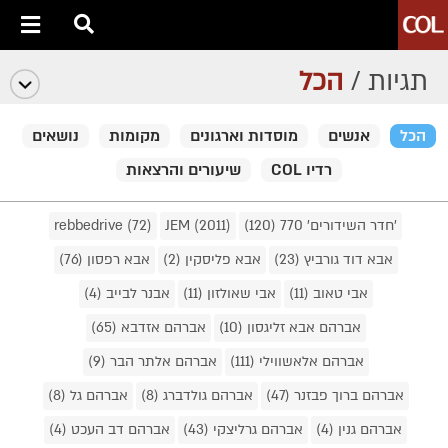
תגיות /
הכל
הכל
אנשים
מוסדות וארגונים
מקומות
נושאים
רדיו COL
שיעורים והרצאות
'חדר השידורים' 770 (120)
JEM (2011)
rebbedrive (72)
אבא דוד גורביץ (23)
אבא פליסקין (2)
אבא רפסון (76)
אבי טאוב (11)
אבי שאולזון (11)
אבנר לבייב (4)
אברהם אבא זליגסון (10)
אברהם אזדבא (65)
אברהם אלאשווילי (111)
אברהם אלתר הבר (9)
אברהם ברוך פבזנר (47)
אברהם גולדברג (8)
אברהם גל (8)
אברהם גנין (4)
אברהם גרליצקי (43)
אברהם דב העכט (4)