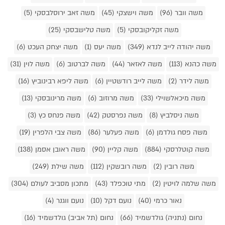
משה וובר (96)
משה וישצקי (45)
משה זאב ירוסלבסקי (5)
משה זקליקובסקי (5)
משה טלישבסקי (25)
משה יהודה לייב לנדא (349)
משה יעס (1)
משה יצחק העכט (6)
משה כהנא (113)
משה לאזאר (44)
משה לברטוב (6)
משה לוין (31)
משה לידר (2)
משה לייב רודשטיין (6)
משה ליפא רבינוביץ (16)
משה מיכאלשוילי (33)
משה מרוזוב (6)
משה מרינובסקי (13)
משה ניסלביץ (8)
משה נפרסטק (42)
משה פנחס כץ (3)
משה פסח גולדמן (6)
משה פעלער (86)
משה צבי הלפרין (19)
משה קוטלרסקי (884)
משה קליין (90)
משה ראובן אסמן (138)
משה רובין (2)
משה רובשקין (112)
משה שילת (249)
משה שלמה לויטין (2)
מתי טוכפלד (43)
מתכון מסביב לעולם (304)
נאור כרמי (40)
נועם דקל (10)
נועם ווגנר (4)
נחום (נתניה) גולדשמיד (66)
נחום (תל אביב) גולדשמיד (16)