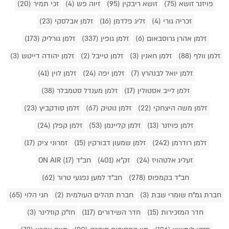
פויזנר זושא (75)
זושא ריבקין (95)
זיוה פש (4)
זכי תמיר (20)
זכריה גורי (4)
זליג פלדמן (16)
זלמן אבלסקי (23)
זלמן אהרן גרוסבאום (6)
זלמן גופין (337)
זלמן גורליק (173)
זלמן וולף (88)
זלמן חאנין (3)
זלמן טייבל (2)
זלמן יהודה דייטש (3)
זלמן יואל לבנהרץ (7)
זלמן יפה (24)
זלמן לוין (41)
זלמן לייב אסטולין (17)
זלמן מענדל סטמבלר (38)
זלמן משה היצחקי (22)
זלמן נוטיק (67)
זלמן סודקביץ (23)
זלמן פויזנר (13)
זלמן קליינמן (53)
זלמן קפלן (24)
זלמן רודרמן (242)
זלמן שמעון דבורקין (15)
זמרוני ציק (17)
זעליג אלטהויז (24)
זק"א (401)
חב"ד ON AIR (17)
חב"ד בקמפוס (278)
חב"ד למען נפגעי טרור (62)
חברת גמ"ח שומרי שבת (3)
חברת תהלים העולמית (2)
חגי הלוי (65)
חדר המזכירות (15)
חדר השידורים (117)
חז"ק קוזלינר (3)