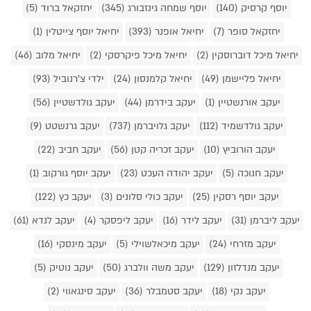
יוסף קרסיק (140)
יוסף שמחה גינזבורג (345)
יחזקאל ברוד (5)
יחזקאל סופר (7)
יחיאל אופנר (393)
יחיאל יוסף צייטלין (1)
יחיאל מיכל דוברוסקין (2)
יחיאל מיכל פיקרסקי (2)
יחיאל מלוב (46)
יחיאל פליישמן (49)
יחיאל קלמנסון (24)
ילדי צ'רנוביל (93)
יעקב אורנשטיין (1)
יעקב בידרמן (44)
יעקב גולדשטיין (56)
יעקב גולדשמיד (112)
יעקב גלויברמן (737)
יעקב גרנשטט (9)
יעקב הורוביץ (10)
יעקב זכריה קטן (56)
יעקב חביב (22)
יעקב חנוכה (5)
יעקב יהודה העכט (23)
יעקב יוסף גורקוב (1)
יעקב יוסף רסקין (25)
יעקב כולי סלונים (3)
יעקב כץ (122)
יעקב ליברמן (31)
יעקב לידר (16)
יעקב ליפסקר (4)
יעקב לנדא (61)
יעקב מזרחי (24)
יעקב מיכאלשוילי (5)
יעקב מינסקי (16)
יעקב מנדלזון (129)
יעקב משה וולברג (50)
יעקב נוטיק (5)
יעקב נקי (18)
יעקב סטמבלר (36)
יעקב סינגאווי (2)