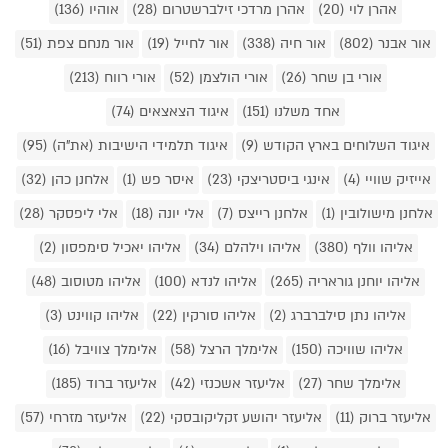
אהרן לוי (20)
אהרן מרדכי זילברשטרום (28)
אוהיו (136)
אור אבנר (802)
אור חיה (338)
אור לחייל (19)
אור מנחם צפת (51)
אורי בן שחר (26)
אורי הולצמן (52)
אורי רווח (213)
אחד משלנו (151)
איגוד הצאצאים (74)
איגוד השלוחים בארץ הקודש (9)
איגוד תלמידי הישיבות (את"ה) (95)
אייזיק שוויי (4)
אינגי ביסטריצקי (23)
איסר פש (1)
אלחנן כהן (32)
אלחנן מישולובין (1)
אלחנן רייצס (7)
אלי יונה (18)
אלי ליפסקר (28)
אליהו וולף (380)
אליהו וילהלם (34)
אליהו יאכיל סימפסון (2)
אליהו יוחנן גוראריה (265)
אליהו לנדא (100)
אליהו מטוסוב (48)
אליהו נתן סילברברג (2)
אליהו סורקין (22)
אליהו קווינט (3)
אליהו שוויכה (150)
אלימלך הרצל (58)
אלימלך צוויבל (16)
אלימלך שחר (27)
אליעזר אשכנזי (42)
אליעזר ברוד (185)
אליעזר ברוק (11)
אליעזר יהושע זקליקובסקי (22)
אליעזר מזרחי (57)