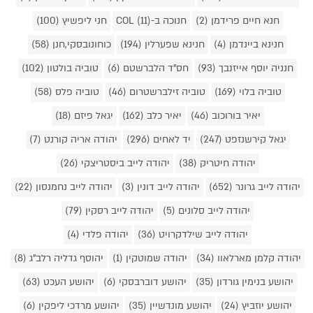
חנא חיים פרידמן (2)
חנוכה ב-COL (11)
חני ליפשיץ (100)
חנינא ביינדמן (4)
חנינא שפערלין (194)
כוחונובסקי,חנן (58)
חנניה יוסף אייזנבך (93)
חס"ד הלברשטם (6)
טוביה בולטון (102)
טוביה בלוי (169)
טוביה זילברשטרום (46)
טוביה פלס (58)
יאיר בורוכוב (46)
יאיר כלב (162)
יגאל פיזם (18)
יגאל קירשנזפט (247)
יד לאחים (296)
יהודה אריה קורנט (7)
יהודה חיטריק (38)
יהודה לייב ביסטריצקי (26)
יהודה לייב גרונר (652)
יהודה לייב דונין (3)
יהודה לייב נחמנסון (22)
יהודה לייב סלונים (5)
יהודה לייב רסקין (79)
יהודה לייב שילדקרויט (36)
יהודה פלדי (4)
יהודה קלמן מארלאוו (34)
יהודה שמוטקין (1)
יהוסף גדליה רלב"ג (8)
יהושע בנימין גורדון (35)
יהושע דוברבסקי (6)
יהושע העכט (63)
יהושע יוזביץ (24)
יהושע מונדשיין (35)
יהושע מרדכי ליפקין (6)