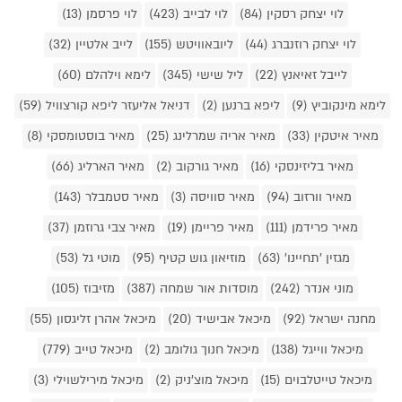
לוי יצחק רסקין (84)
לוי לבייב (423)
לוי פרסמן (13)
לוי יצחק רוזנברג (44)
ליובאוויטש (155)
לייב אלטיין (32)
לייבל זאיאנץ (22)
ליל שישי (345)
לימא וילהלם (60)
לימא מינקוביץ (9)
ליפא ברנען (2)
דניאל אליעזר ליפא קורצוויל (59)
מאיר איטקין (33)
מאיר אריה שמרלינג (25)
מאיר בוסטומסקי (8)
מאיר בליזינסקי (16)
מאיר גורקוב (2)
מאיר הארליג (66)
מאיר וורזוב (94)
מאיר סוויסה (3)
מאיר סטמבלר (143)
מאיר פרידמן (111)
מאיר פריימן (19)
מאיר צבי גרוזמן (37)
מגזין 'תחיינו' (63)
מוזיאון גוש קטיף (95)
מוטי גל (53)
מוני אנדר (242)
מוסדות אור שמחה (387)
מזיבוז (105)
מחנה ישראל (92)
מיכאל אבישיד (20)
מיכאל אהרן זליגסון (55)
מיכאל ווייגל (138)
מיכאל חנוך גולומב (2)
מיכאל טייב (779)
מיכאל טייטלבוים (15)
מיכאל מוצ'ניק (2)
מיכאל מירילשוילי (3)