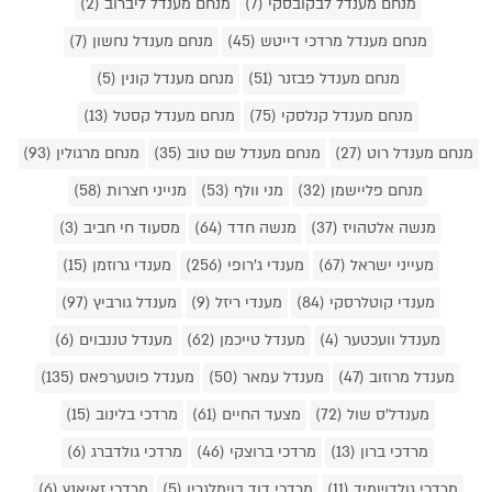
מנחם מענדל לבקובסקי (7)
מנחם מענדל ליברוב (2)
מנחם מענדל מרדכי דייטש (45)
מנחם מענדל נחשון (7)
מנחם מענדל פבזנר (51)
מנחם מענדל קונין (5)
מנחם מענדל קנלסקי (75)
מנחם מענדל קסטל (13)
מנחם מענדל רוט (27)
מנחם מענדל שם טוב (35)
מנחם מרגולין (93)
מנחם פליישמן (32)
מני וולף (53)
מנייני חצרות (58)
מנשה אלטהויז (37)
מנשה חדד (64)
מסעוד חי חביב (3)
מעייני ישראל (67)
מענדי ג'רופי (256)
מענדי גרוזמן (15)
מענדי קוטלרסקי (84)
מענדי ריזל (9)
מענדל גורביץ (97)
מענדל וועכטער (4)
מענדל טייכמן (62)
מענדל טננבוים (6)
מענדל מרוזוב (47)
מענדל עמאר (50)
מענדל פוטערפאס (135)
מענדל'ס שול (72)
מצעד החיים (61)
מרדכי בלינוב (15)
מרדכי ברון (13)
מרדכי ברוצקי (46)
מרדכי גולדברג (6)
מרדכי גולדשמיד (11)
מרדכי דוד בוימלגרין (5)
מרדכי זאיאנץ (6)