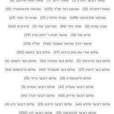
שאול דובער זיסלין (2)
שאול לייטר (7)
שאול משה אליטוב (6)
שאול רוזנבלט (12)
שבועון כפר חב"ד (670)
שבתאי מיכאלשוילי (10)
שבתאי סלבטיצקי (498)
שבתי אלפרין (17)
שגיא הר שפר (67)
שגיב עמית (11)
שחר וולף (84)
שטיינבך שול (3)
שידוכים (142)
שייע סגל (31)
שיעור תניא ר' זלמן גופין (29)
שיעורי הרב שניאור אשכנזי (746)
של"ה (176)
שלום אורי נתן נטע ברכהן (27)
שלום בער בוטמן (102)
שלום בער גורודצקי (2)
שלום בער גנזבורג (24)
שלום בער וישצקי (4)
שלום בער לויטין (27)
שלום בער סטמבלר (40)
שלום ברוכשטט (46)
שלום גליצנשטיין (13)
שלום דובער ברוד (15)
שלום דובער גוטליב (47)
שלום דובער גוטניק (5)
שלום דובער גורליק (40)
שלום דובער הנדל (44)
שלום דובער וולפא (46)
שלום דובער חייקין (13)
שלום דובער כהן (6)
שלום דובער לבקובסקי (15)
שלום דובער לוין (350)