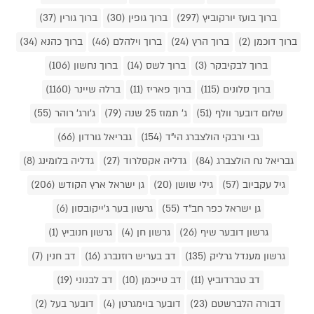
ברוך בועז יורקוביץ (297)
ברוך גופין (30)
ברוך גורין (37)
ברוך דוכמן (2)
ברוך הרץ (24)
ברוך וילהלם (46)
ברוך כהנא (34)
ברוך לבקיבקר (3)
ברוך לשס (14)
ברוך נחשון (106)
ברוך סלונים (115)
ברוך פאריז (11)
ברלה שיינר (1160)
שלום דובער וולף (51)
ג' תמוז 25 שנה (79)
ג'ורג' רוהר (55)
גבי ורבקי הולצברג הי"ד (154)
גבריאל גורדון (66)
גבריאל נח הולצברג (84)
גדליה אקסלרוד (27)
גדליה בלומינג (8)
גיל עקביוב (57)
גילי שושן (20)
גן ישראל ארץ הקודש (206)
גן ישראל כפר חב"ד (55)
גרשון בער ג'ייקובסון (6)
גרשון דובער שיף (26)
גרשון חן (4)
גרשון חנוביץ (1)
גרשון מענדל גרליק (135)
דב בעריש רוזנברג (16)
דב חנין (7)
דב טברדוביץ (11)
דב טייכמן (10)
דב לבנוני (19)
דבורה הלברשטם (23)
דובער בוימגרטן (4)
דובער בעל (2)