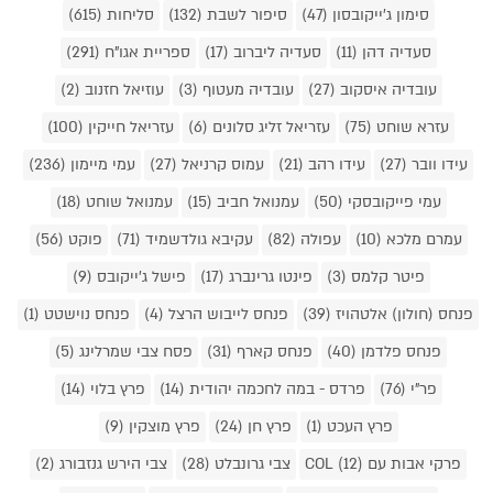
סימון ג'ייקובסון (47)
סיפור לשבת (132)
סליחות (615)
סעדיה דהן (11)
סעדיה ליברוב (17)
ספריית אגו"ח (291)
עובדיה איסקוב (27)
עובדיה מעטוף (3)
עוזיאל חזנוב (2)
עזרא שוחט (75)
עזריאל זליג סלונים (6)
עזריאל חייקין (100)
עידו וובר (27)
עידו רהב (21)
עמוס קרניאל (27)
עמי מיימון (236)
עמי פייקובסקי (50)
עמנואל חביב (15)
עמנואל שוחט (18)
עמרם מלכא (10)
עפולה (82)
עקיבא גולדשמיד (71)
פוקט (56)
פיטר קלמס (3)
פינטו גרינברג (17)
פישל ג'ייקובס (9)
פנחס (חולון) אלטהויז (39)
פנחס לייבוש הרצל (4)
פנחס נוישטט (1)
פנחס פלדמן (40)
פנחס קארף (31)
פסח צבי שמרלינג (5)
פר"י (76)
פרדס - במה לחכמה יהודית (14)
פרץ בלוי (14)
פרץ העכט (1)
פרץ חן (24)
פרץ מוצקין (9)
פרקי אבות עם COL (12)
צבי גרונבלט (28)
צבי הירש גנזבורג (2)