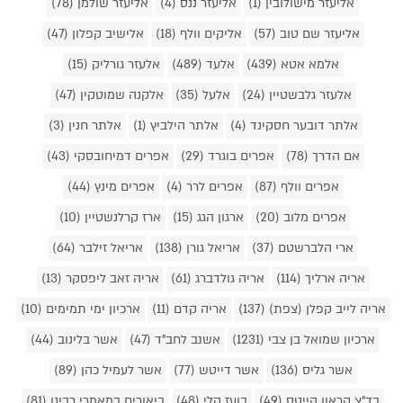
אליעזר מישולובין (1)
אליעזר ננס (4)
אליעזר שולמן (78)
אליעזר שם טוב (57)
אליקים וולף (18)
אלישיב קפלון (47)
אלמא אטא (439)
אלעד (489)
אלעזר גורליק (15)
אלעזר גלבשטיין (24)
אלעל (35)
אלקנה שמוטקין (47)
אלתר דובער חסקינד (4)
אלתר הילביץ (1)
אלתר חנין (3)
אם הדרך (78)
אפרים בוגרד (29)
אפרים דמיחובסקי (43)
אפרים וולף (87)
אפרים לרר (4)
אפרים מינץ (44)
אפרים מלוב (20)
ארגון הגג (15)
ארז קרלנשטיין (10)
ארי הלברשטם (37)
אריאל גורן (138)
אריאל זילבר (64)
אריה ארליך (114)
אריה גולדברג (61)
אריה זאב ליפסקר (13)
אריה לייב קפלן (צפת) (137)
אריה קדם (11)
ארכיון ימי תמימים (10)
ארכיון שמואל בן צבי (1231)
אשנב לחב"ד (47)
אשר בלינוב (44)
אשר גליס (136)
אשר דייטש (77)
אשר לעמיל כהן (89)
בד"צ קראון הייטס (49)
בועז קלי (48)
ביאורים במאמרי רבינו (81)