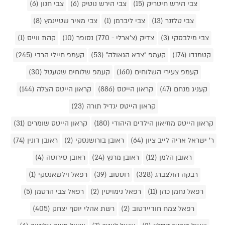
צבי הירש חיטריק (15)
צבי הירש נוטיק (6)
צבי חנון (6)
צבי טלזנר (13)
צבי ליברמן (1)
צבי מאיר שטיינמץ (8)
צבי מילבסקי (3)
צדיק (צ'ארלי - 770) נסופר (10)
קהת ווייס (1)
קטמנדו (174)
קעמפ "צבא הגאולה" (53)
קעמפ חיילי הרבי (245)
קעמפ צעירי השלוחים (160)
קעמפ שלוחים שטעטל (30)
קעניג מנחם (47)
קראון הייטס (886)
קראון הייטס הצלה (144)
קראון הייטס יגדיל תורה (23)
קראון הייטס מוזיאון הילדים היהודי (180)
קראון הייטס שומרים (31)
ר' ישראל אריה לייב ציון (64)
ראובן בורושנסקי (2)
ראובן דונין (74)
ראובן הלמן (12)
ראובן מרנץ (24)
ראובן סירוטה (4)
רבקה הולצברג (328)
רוסטוב (39)
רפאל וילשאנסקי (1)
רפאל נחמן כהן (11)
רפאל נימויטין (2)
רפאל צבי הרטמן (5)
רפאל צמח חודיידטוב (2)
רשת אהלי יוסף יצחק (405)