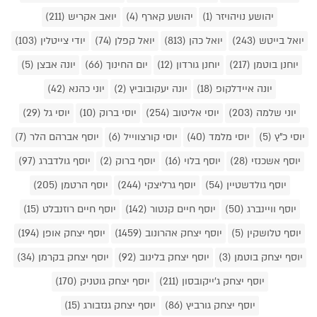
יהושע נויהויזר (1)
יהושע קארף (4)
יואב אקריש (211)
יואל בייטש (243)
יואל כהן (813)
יואל קפלן (74)
יודי צייטלין (103)
יוחנן בוטמן (217)
יוחנן גורדון (12)
יום החינוך (66)
יונה אבצן (5)
יונה איידלקופ (18)
יונה יעקובוביץ (2)
יוני כהנא (42)
יוני שלמה (203)
יוסי אליטוב (254)
יוסי ברוק (10)
יוסי גל (29)
יוסי כ"ץ (5)
יוסי מלמד (40)
יוסי קורצווייל (6)
יוסף אברהם הלר (7)
יוסף אשכנזי (28)
יוסף בלוי (16)
יוסף ברוק (2)
יוסף גולדברג (97)
יוסף גולדשטיין (54)
יוסף גרליצקי (244)
יוסף הרטמן (205)
יוסף וויינברג (50)
יוסף חיים קנטור (142)
יוסף חיים רוזנבלט (15)
יוסף טלושקין (5)
יוסף יצחק אהרונוב (1459)
יוסף יצחק אופן (194)
יוסף יצחק בוטמן (3)
יוסף יצחק בלינוב (92)
יוסף יצחק בקרמן (34)
יוסף יצחק ג'ייקובסון (211)
יוסף יצחק גוטניק (170)
יוסף יצחק גורביץ (86)
יוסף יצחק גנזבורג (15)