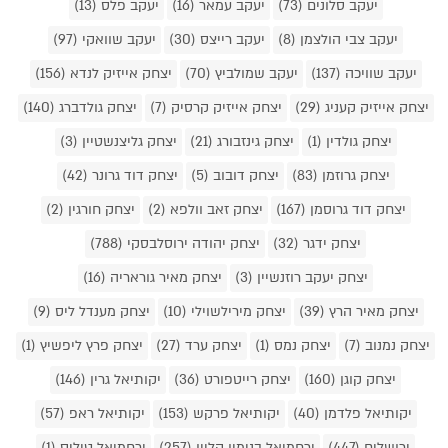
יעקב סלונים (73)
יעקב עמאר (16)
יעקב פלס (13)
יעקב צבי הולצמן (8)
יעקב רייצס (30)
יעקב שוואקי (97)
יעקב שוויכה (137)
יעקב שמולביץ (70)
יצחק אייזיק לנדא (156)
יצחק אייזיק קעניג (29)
יצחק אייזיק קרסיק (7)
יצחק גולדברג (140)
יצחק גולדין (1)
יצחק גינזבורג (21)
יצחק גליצנשטיין (3)
יצחק גרוזמן (83)
יצחק דובוב (5)
יצחק דוד גרונר (42)
יצחק דוד גרוסמן (167)
יצחק זאב וולפא (2)
יצחק חורגין (2)
יצחק ידגר (32)
יצחק יהודה ירוסלבסקי (788)
יצחק יעקב רוזנשיין (3)
יצחק מאיר גוראריה (16)
יצחק מאיר הרץ (39)
יצחק מירילשוילי (10)
יצחק מענדל ליס (9)
יצחק נמנוב (7)
יצחק נמס (1)
יצחק ערד (27)
יצחק פרץ ליפשיץ (1)
יצחק קוגן (160)
יצחק רייטפורט (36)
יקותיאל גרין (146)
יקותיאל פלדמן (40)
יקותיאל פרקש (153)
יקותיאל ראפ (57)
ירושלים (447)
ירחמיאל בנימין קליין (257)
ירחמיאל טיליס (1)