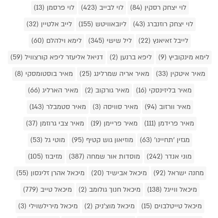
לוי יצחק רסקין (84)
לוי לבייב (423)
לוי פרסמן (13)
לוי יצחק רוזנברג (43)
ליובאוויטש (155)
לייב אלטיין (32)
לייבל זאיאנץ (22)
ליל שישי (345)
לימא וילהלם (60)
לימא מינקוביץ (9)
ליפא ברנען (2)
דניאל אליעזר ליפא קורצוויל (59)
מאיר איטקין (33)
מאיר אריה שמרלינג (25)
מאיר בוסטומסקי (8)
מאיר בליזינסקי (16)
מאיר גורקוב (2)
מאיר הארליג (66)
מאיר וורזוב (94)
מאיר סוויסה (3)
מאיר סטמבלר (143)
מאיר פרידמן (111)
מאיר פריימן (19)
מאיר צבי גרוזמן (37)
מגזין 'תחיינו' (63)
מוזיאון גוש קטיף (95)
מוטי גל (53)
מוני אנדר (242)
מוסדות אור שמחה (387)
מזיבוז (105)
מחנה ישראל (92)
מיכאל אבישיד (20)
מיכאל אהרן זליגסון (55)
מיכאל ווייגל (138)
מיכאל חנוך גולומב (2)
מיכאל טייב (779)
מיכאל טייטלבוים (15)
מיכאל מוצ'ניק (2)
מיכאל מירילשוילי (3)