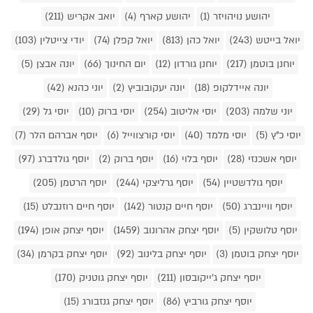
יהושע נויהויזר (1)
יהושע קארף (4)
יואב אקריש (211)
יואל בייטש (243)
יואל כהן (813)
יואל קפלן (74)
יודי צייטלין (103)
יוחנן בוטמן (217)
יוחנן גורדון (12)
יום החינוך (66)
יונה אבצן (5)
יונה איידלקופ (18)
יונה יעקובוביץ (2)
יוני כהנא (42)
יוני שלמה (203)
יוסי אליטוב (254)
יוסי ברוק (10)
יוסי גל (29)
יוסי כ"ץ (5)
יוסי מלמד (40)
יוסי קורצווייל (6)
יוסף אברהם הלר (7)
יוסף אשכנזי (28)
יוסף בלוי (16)
יוסף ברוק (2)
יוסף גולדברג (97)
יוסף גולדשטיין (54)
יוסף גרליצקי (244)
יוסף הרטמן (205)
יוסף וויינברג (50)
יוסף חיים קנטור (142)
יוסף חיים רוזנבלט (15)
יוסף טלושקין (5)
יוסף יצחק אהרונוב (1459)
יוסף יצחק אופן (194)
יוסף יצחק בוטמן (3)
יוסף יצחק בלינוב (92)
יוסף יצחק בקרמן (34)
יוסף יצחק ג'ייקובסון (211)
יוסף יצחק גוטניק (170)
יוסף יצחק גורביץ (86)
יוסף יצחק גנזבורג (15)