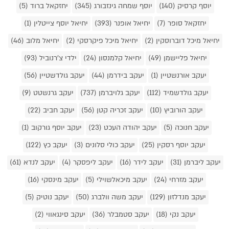
יוסף קרסיק (140)
יוסף שמחה גינזבורג (345)
יחזקאל ברוד (5)
יחזקאל סופר (7)
יחיאל אופנר (393)
יחיאל יוסף צייטלין (1)
יחיאל מיכל דוברוסקין (2)
יחיאל מיכל פיקרסקי (2)
יחיאל מלוב (46)
יחיאל פליישמן (49)
יחיאל קלמנסון (24)
ילדי צ'רנוביל (93)
יעקב אורנשטיין (1)
יעקב בידרמן (44)
יעקב גולדשטיין (56)
יעקב גולדשמיד (112)
יעקב גלויברמן (737)
יעקב גרנשטט (9)
יעקב הורוביץ (10)
יעקב זכריה קטן (56)
יעקב חביב (22)
יעקב חנוכה (5)
יעקב יהודה העכט (23)
יעקב יוסף גורקוב (1)
יעקב יוסף רסקין (25)
יעקב כולי סלונים (3)
יעקב כץ (122)
יעקב ליברמן (31)
יעקב לידר (16)
יעקב ליפסקר (4)
יעקב לנדא (61)
יעקב מזרחי (24)
יעקב מיכאלשוילי (5)
יעקב מינסקי (16)
יעקב מנדלזון (129)
יעקב משה וולברג (50)
יעקב נוטיק (5)
יעקב נקי (18)
יעקב סטמבלר (36)
יעקב סינגאווי (2)