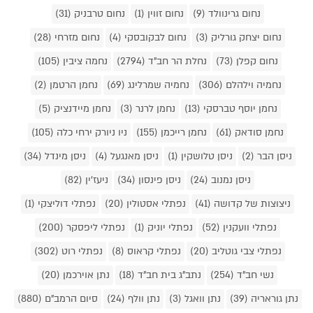
נחום גרינוולד (9)
נחום זווין (1)
נחום טרבניק (31)
נחום יצחק גורליק (3)
נחום לבקובסקי (4)
נחום מזרחי (28)
נחום קפלן (73)
נחלת הר חב"ד (2794)
נחמה ציבין (105)
נחמיה וילהלם (306)
נחמיה שמרלינג (69)
נחמן הרטמן (2)
נחמן יוסף טברסקי (13)
נחמן לרנר (3)
נחמן מיידנציק (5)
נחמן סודאק (61)
נחמן רייכמן (155)
ניו ניורק ירחי כלה (105)
ניסן הבר (2)
ניסן טלושקין (1)
ניסן מאנגעל (4)
ניסן מינדל (34)
ניסן נמנוב (24)
ניסן פינסון (34)
ניעז'ין (82)
ניצוצות של קדושה (41)
נפתלי אסטולין (20)
נפתלי דוליצקי (1)
נפתלי וועקנין (52)
נפתלי יוניק (1)
נפתלי ליפסקר (200)
נפתלי צבי גוטליב (20)
נפתלי קראוס (8)
נפתלי רוט (302)
נשי חב"ד (254)
נתב"ג בית חב"ד (18)
נתן אוירכמן (20)
נתן גוראריה (39)
נתן וואגל (3)
נתן וולף (24)
סיום הרמב"ם (880)