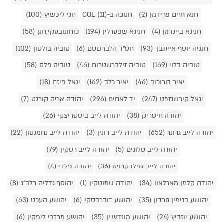
חנא חיים פרידמן (2)
חנוכה ב-COL (11)
חני ליפשיץ (100)
חנינא ביינדמן (4)
חנינא שפערלין (194)
כוחונובסקי,חנן (58)
חנניה יוסף אייזנבך (93)
חס"ד הלברשטם (6)
טוביה בולטון (102)
טוביה בלוי (169)
טוביה זילברשטרום (46)
טוביה פלס (58)
יאיר בורוכוב (46)
יאיר כלב (162)
יגאל פיזם (18)
יגאל קירשנזפט (247)
יד לאחים (296)
יהודה אריה קורנט (7)
יהודה חיטריק (38)
יהודה לייב ביסטריצקי (26)
יהודה לייב גרונר (652)
יהודה לייב דונין (3)
יהודה לייב נחמנסון (22)
יהודה לייב סלונים (5)
יהודה לייב רסקין (79)
יהודה לייב שילדקרויט (36)
יהודה פלדי (4)
יהודה קלמן מארלאוו (34)
יהודה שמוטקין (1)
יהוסף גדליה רלב"ג (8)
יהושע בנימין גורדון (35)
יהושע דוברבסקי (6)
יהושע העכט (63)
יהושע יוזביץ (24)
יהושע מונדשיין (35)
יהושע מרדכי ליפקין (6)