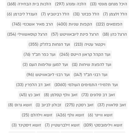
היכל מנחם מונסי (13)
הלכה ומנהג (297)
הלכות בית הבחירה (168)
הלל זלצמן (7)
הלל פבזנר (31)
הלל רבינוביץ (7)
הענדל ליברמן (6)
הפנסאים (122)
הקפות שניות (400)
הרב מאיר אשכנזי (745)
הרצל כהן (18)
הרצל פינת ליובאוויטש (57)
הרצל קוסאשווילי (154)
ויקטור עטיה (213)
ועד הנחות בלה"ק (355)
ועד הקהל קראון הייטס (245)
ועד כפר חב"ד (76)
ועד להפצת שיחות (11)
ועד למען שלימות העם (2)
ועד רבני חב"ד (147)
ועד רבני ליובאוויטש (96)
ועד תלמידי התמימים העולמי (1060)
זאב דב הלפרין (33)
זאב דב סלונים (73)
זאב וולף קסלמן (8)
זאב כץ (45)
זאב סלאווין (37)
זאב רסקין (275)
זבולון לביוב (1)
זושא גרוס (8)
זושא וויינר (6)
זושא וולף (426)
זושא וילהלם (25)
זושא וילימובסקי (109)
זושא זילברשטיין (7)
זושא זיסקינד (3)