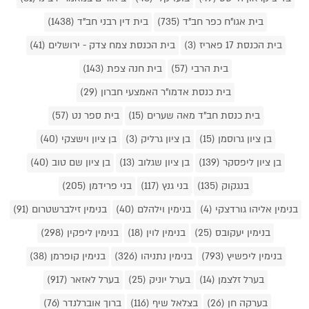
בית אגו"ח כפר חב"ד (735)
בית דין רבני חב"ד (1438)
בית הכנסת 17 פאריז (3)
בית הכנסת צמח צדק - ירושלים (41)
בית הרבי (57)
בית חנה צפת (143)
בית כנסת אדמו"ר האמצעי חברון (29)
בית כנסת חב"ד מאה שערים (15)
בית ספר נט (57)
בן ציון גרוסמן (15)
בן ציון גרליק (3)
בן ציון וישצקי (40)
בן ציון ליפסקר (139)
בן ציון שגלוב (13)
בן ציון שם טוב (40)
בנגקוק (135)
בני גנץ (117)
בני פרידמן (205)
בנימין אליהו גורדצקי (4)
בנימין וילהלם (40)
בנימין זילברשטרום (91)
בנימין יעקובס (25)
בנימין לוין (18)
בנימין ליפקין (298)
בנימין ליפשיץ (793)
בנימין נתניהו (326)
בנימין קופרמן (38)
בערל זלצמן (14)
בערל יוניק (25)
בערל לאזאר (917)
בערקה חן (26)
בצלאל שיף (116)
ברוך אוברלנדר (76)