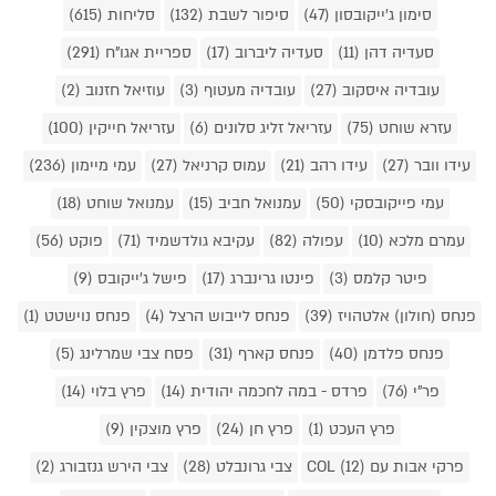
סימון ג'ייקובסון (47)
סיפור לשבת (132)
סליחות (615)
סעדיה דהן (11)
סעדיה ליברוב (17)
ספריית אגו"ח (291)
עובדיה איסקוב (27)
עובדיה מעטוף (3)
עוזיאל חזנוב (2)
עזרא שוחט (75)
עזריאל זליג סלונים (6)
עזריאל חייקין (100)
עידו וובר (27)
עידו רהב (21)
עמוס קרניאל (27)
עמי מיימון (236)
עמי פייקובסקי (50)
עמנואל חביב (15)
עמנואל שוחט (18)
עמרם מלכא (10)
עפולה (82)
עקיבא גולדשמיד (71)
פוקט (56)
פיטר קלמס (3)
פינטו גרינברג (17)
פישל ג'ייקובס (9)
פנחס (חולון) אלטהויז (39)
פנחס לייבוש הרצל (4)
פנחס נוישטט (1)
פנחס פלדמן (40)
פנחס קארף (31)
פסח צבי שמרלינג (5)
פר"י (76)
פרדס - במה לחכמה יהודית (14)
פרץ בלוי (14)
פרץ העכט (1)
פרץ חן (24)
פרץ מוצקין (9)
פרקי אבות עם COL (12)
צבי גרונבלט (28)
צבי הירש גנזבורג (2)