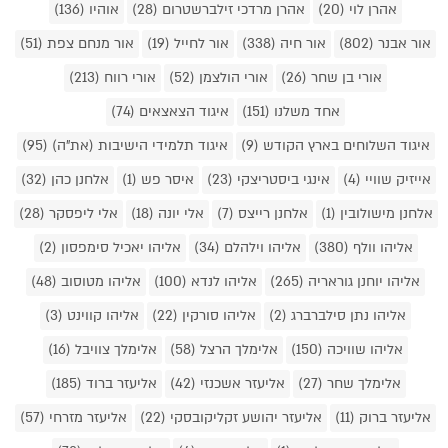
אהרן לוי (20)
אהרן מרדכי זילברשטרום (28)
אוהיו (136)
אור אבנר (802)
אור חיה (338)
אור לחייל (19)
אור מנחם צפת (51)
אורי בן שחר (26)
אורי הולצמן (52)
אורי רווח (213)
אחד משלנו (151)
איגוד הצאצאים (74)
איגוד השלוחים בארץ הקודש (9)
איגוד תלמידי הישיבות (את"ה) (95)
אייזיק שוויי (4)
אינגי ביסטריצקי (23)
איסר פש (1)
אלחנן כהן (32)
אלחנן מישולובין (1)
אלחנן רייצס (7)
אלי יונה (18)
אלי ליפסקר (28)
אליהו וולף (380)
אליהו וילהלם (34)
אליהו יאכיל סימפסון (2)
אליהו יוחנן גוראריה (265)
אליהו לנדא (100)
אליהו מטוסוב (48)
אליהו נתן סילברברג (2)
אליהו סורקין (22)
אליהו קווינט (3)
אליהו שוויכה (150)
אלימלך הרצל (58)
אלימלך צוויבל (16)
אלימלך שחר (27)
אליעזר אשכנזי (42)
אליעזר ברוד (185)
אליעזר ברוק (11)
אליעזר יהושע זקליקובסקי (22)
אליעזר מזרחי (57)