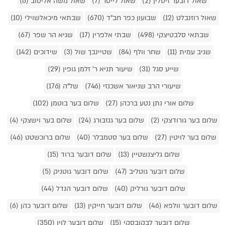
שאול דובער זיסלין (2)
שאול לייטר (7)
שאול משה אליטוב (6)
שאול רוזנבלט (12)
שבועון כפר חב"ד (670)
שבתאי מיכאלשוילי (10)
שבתאי סלבטיצקי (498)
שבתי אלפרין (17)
שגיא הר שפר (67)
שגיב עמית (11)
שחר וולף (84)
שטיינבך שול (3)
שידוכים (142)
שייע סגל (31)
שיעור תניא ר' זלמן גופין (29)
שיעורי הרב שניאור אשכנזי (746)
של"ה (176)
שלום אורי נתן נטע ברכהן (27)
שלום בער בוטמן (102)
שלום בער גורודצקי (2)
שלום בער גנזבורג (24)
שלום בער וישצקי (4)
שלום בער לויטין (27)
שלום בער סטמבלר (40)
שלום ברוכשטט (46)
שלום גליצנשטיין (13)
שלום דובער ברוד (15)
שלום דובער גוטליב (47)
שלום דובער גוטניק (5)
שלום דובער גורליק (40)
שלום דובער הנדל (44)
שלום דובער וולפא (46)
שלום דובער חייקין (13)
שלום דובער כהן (6)
שלום דובער לבקובסקי (15)
שלום דובער לוין (350)