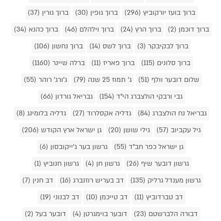
ברוך בועז יורקוביץ (296)
ברוך גופין (30)
ברוך גורין (37)
ברוך דוכמן (2)
ברוך הרץ (24)
ברוך וילהלם (46)
ברוך כהנא (34)
ברוך לבקיבקר (3)
ברוך לשס (14)
ברוך נחשון (106)
ברוך סלונים (115)
ברוך פאריז (11)
ברלה שיינר (1160)
שלום דובער וולף (51)
ג' תמוז 25 שנה (79)
ג'ורג' רוהר (55)
גבי ורבקי הולצברג הי"ד (154)
גבריאל גורדון (66)
גבריאל נח הולצברג (84)
גדליה אקסלרוד (27)
גדליה בלומינג (8)
גיל עקביוב (57)
גילי שושן (20)
גן ישראל ארץ הקודש (206)
גן ישראל כפר חב"ד (55)
גרשון בער ג'ייקובסון (6)
גרשון דובער שיף (26)
גרשון חן (4)
גרשון חנוביץ (1)
גרשון מענדל גרליק (135)
דב בעריש רוזנברג (16)
דב חנין (7)
דב טברדוביץ (11)
דב טייכמן (10)
דב לבנוני (19)
דבורה הלברשטם (23)
דובער בוימגרטן (4)
דובער בעל (2)