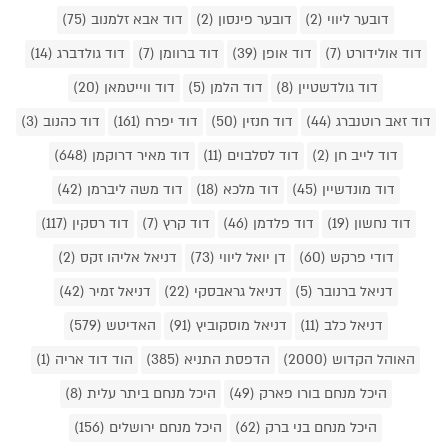
דובער ליווי (2)
דובער פינסון (2)
דוד אבא זלמנוב (75)
דוד אולידורט (7)
דוד אופן (39)
דוד ברוומן (7)
דוד גולדברג (14)
דוד גולדשטיין (8)
דוד הלמן (5)
דוד ווייטמאן (20)
דוד זאב רוטנברג (44)
דוד חנזין (50)
דוד יפרח (161)
דוד כהנוב (3)
דוד לייב חן (2)
דוד לסלבוים (11)
דוד מאיר דרוקמן (648)
דוד מונדשיין (45)
דוד מלכא (18)
דוד משה ליברמן (42)
דוד נחשון (19)
דוד פלדמן (46)
דוד קרץ (7)
דוד רסקין (117)
דודי פרקש (60)
דן יואל ליווי (73)
דניאל אליהו זקס (2)
דניאל ברנובר (5)
דניאל גראבסקי (22)
דניאל זמיר (42)
דניאל כלב (11)
דניאל מוסקוביץ (91)
האדיטש (579)
האוהל הקדוש (2000)
הדפסת התניא (385)
הוד דוד אריה (1)
היכל מנחם בורו פארק (49)
היכל מנחם ביתר עלית (8)
היכל מנחם בני ברק (62)
היכל מנחם ירושלים (156)