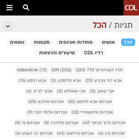
תגיות /
הכל
הכל
אנשים
מוסדות וארגונים
מקומות
נושאים
רדיו COL
שיעורים והרצאות
'חדר השידורים' 770 (120)
JEM (2011)
rebbedrive (72)
אבא דוד גורביץ (23)
אבא פליסקין (2)
אבא רפסון (76)
אבי טאוב (11)
אבי שאולזון (11)
אבנר לבייב (4)
אברהם אבא זליגסון (10)
אברהם אזדבא (65)
אברהם אלאשווילי (111)
אברהם אלתר הבר (9)
אברהם ברוך פבזנר (47)
אברהם גולדברג (8)
אברהם גל (8)
אברהם גנין (4)
אברהם גרליצקי (43)
אברהם דב העכט (4)