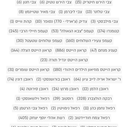
צבי הירש חיטריק (15)
צבי הירש נוטיק (6)
צבי חנון (6)
צבי טלזנר (13)
צבי ליברמן (1)
צבי מאיר שטיינמץ (8)
צבי מילבסקי (3)
צדיק (צ'ארלי - 770) נסופר (10)
קהת ווייס (1)
קטמנדו (174)
קעמפ "צבא הגאולה" (53)
קעמפ חיילי הרבי (245)
קעמפ צעירי השלוחים (160)
קעמפ שלוחים שטעטל (30)
קעניג מנחם (47)
קראון הייטס (886)
קראון הייטס הצלה (144)
קראון הייטס יגדיל תורה (23)
קראון הייטס מוזיאון הילדים היהודי (180)
קראון הייטס שומרים (31)
ר' ישראל אריה לייב ציון (64)
ראובן בורושנסקי (2)
ראובן דונין (74)
ראובן הלמן (12)
ראובן מרנץ (24)
ראובן סירוטה (4)
רבקה הולצברג (328)
רוסטוב (39)
רפאל וילשאנסקי (1)
רפאל נחמן כהן (11)
רפאל נימויטין (2)
רפאל צבי הרטמן (5)
רפאל צמח חודיידטוב (2)
רשת אהלי יוסף יצחק (405)