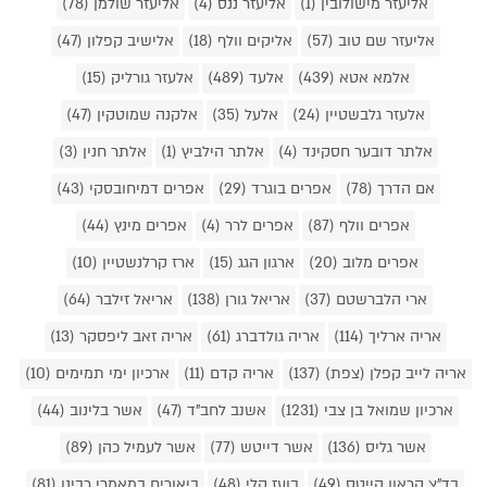
אליעזר מישולובין (1)
אליעזר ננס (4)
אליעזר שולמן (78)
אליעזר שם טוב (57)
אליקים וולף (18)
אלישיב קפלון (47)
אלמא אטא (439)
אלעד (489)
אלעזר גורליק (15)
אלעזר גלבשטיין (24)
אלעל (35)
אלקנה שמוטקין (47)
אלתר דובער חסקינד (4)
אלתר הילביץ (1)
אלתר חנין (3)
אם הדרך (78)
אפרים בוגרד (29)
אפרים דמיחובסקי (43)
אפרים וולף (87)
אפרים לרר (4)
אפרים מינץ (44)
אפרים מלוב (20)
ארגון הגג (15)
ארז קרלנשטיין (10)
ארי הלברשטם (37)
אריאל גורן (138)
אריאל זילבר (64)
אריה ארליך (114)
אריה גולדברג (61)
אריה זאב ליפסקר (13)
אריה לייב קפלן (צפת) (137)
אריה קדם (11)
ארכיון ימי תמימים (10)
ארכיון שמואל בן צבי (1231)
אשנב לחב"ד (47)
אשר בלינוב (44)
אשר גליס (136)
אשר דייטש (77)
אשר לעמיל כהן (89)
בד"צ קראון הייטס (49)
בועז קלי (48)
ביאורים במאמרי רבינו (81)