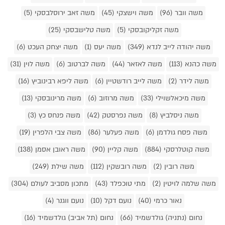
משה וובר (96)
משה וישצקי (45)
משה זאב ירוסלבסקי (5)
משה זקליקובסקי (5)
משה טלישבסקי (25)
משה יהודה לייב לנדא (349)
משה יעס (1)
משה יצחק העכט (6)
משה כהנא (113)
משה לאזאר (44)
משה לברטוב (6)
משה לוין (31)
משה לידר (2)
משה לייב רודשטיין (6)
משה ליפא רבינוביץ (16)
משה מיכאלשוילי (33)
משה מרוזוב (6)
משה מרינובסקי (13)
משה ניסלביץ (8)
משה נפרסטק (42)
משה פנחס כץ (3)
משה פסח גולדמן (6)
משה פעלער (86)
משה צבי הלפרין (19)
משה קוטלרסקי (884)
משה קליין (90)
משה ראובן אסמן (138)
משה רובין (2)
משה רובשקין (112)
משה שילת (249)
משה שלמה לויטין (2)
מתי טוכפלד (43)
מתכון מסביב לעולם (304)
נאור כרמי (40)
נועם דקל (10)
נועם ווגנר (4)
נחום (נתניה) גולדשמיד (66)
נחום (תל אביב) גולדשמיד (16)