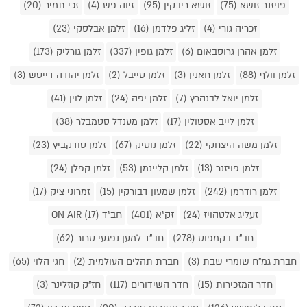
פויזנר זושא (75)
זושא ריבקין (95)
זיוה פש (4)
זכי תמיר (20)
זכריה גורי (4)
זליג פלדמן (16)
זלמן אבלסקי (23)
זלמן אהרן גרוסבאום (6)
זלמן גופין (337)
זלמן גורליק (173)
זלמן וולף (88)
זלמן חאנין (3)
זלמן טייבל (2)
זלמן יהודה דייטש (3)
זלמן יואל לבנהרץ (7)
זלמן יפה (24)
זלמן לוין (41)
זלמן לייב אסטולין (17)
זלמן מענדל סטמבלר (38)
זלמן משה היצחקי (22)
זלמן נוטיק (67)
זלמן סודקביץ (23)
זלמן פויזנר (13)
זלמן קליינמן (53)
זלמן קפלן (24)
זלמן רודרמן (242)
זלמן שמעון דבורקין (15)
זמרוני ציק (17)
זעליג אלטהויז (24)
זק"א (401)
חב"ד ON AIR (17)
חב"ד בקמפוס (278)
חב"ד למען נפגעי טרור (62)
חברת גמ"ח שומרי שבת (3)
חברת תהלים העולמית (2)
חגי הלוי (65)
חדר המזכירות (15)
חדר השידורים (117)
חז"ק קוזלינר (3)