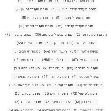
מנחם מענדל לבקובסקי (7)
מנחם מענדל ליברוב (2)
מנחם מענדל מרדכי דייטש (45)
מנחם מענדל נחשון (7)
מנחם מענדל פבזנר (51)
מנחם מענדל קונין (5)
מנחם מענדל קנלסקי (75)
מנחם מענדל קסטל (13)
מנחם מענדל רוט (27)
מנחם מענדל שם טוב (35)
מנחם מרגולין (93)
מנחם פליישמן (32)
מני וולף (53)
מנייני חצרות (58)
מנשה אלטהויז (37)
מנשה חדד (64)
מסעוד חי חביב (3)
מעייני ישראל (67)
מענדי ג'רופי (256)
מענדי גרוזמן (15)
מענדי קוטלרסקי (83)
מענדי ריזל (9)
מענדל גורביץ (97)
מענדל וועכטער (4)
מענדל טייכמן (62)
מענדל טננבוים (6)
מענדל מרוזוב (47)
מענדל עמאר (50)
מענדל פוטערפאס (135)
מענדל'ס שול (72)
מצעד החיים (61)
מרדכי בלינוב (15)
מרדכי ברון (13)
מרדכי ברוצקי (46)
מרדכי גולדברג (6)
מרדכי גולדשמיד (11)
מרדכי דוד בוימלגרין (5)
מרדכי זאיאנץ (6)