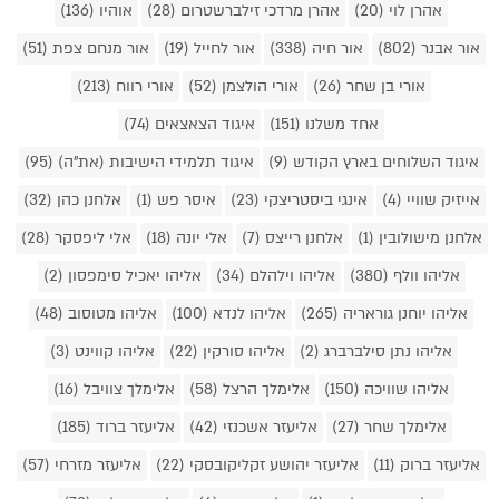
אהרן לוי (20)
אהרן מרדכי זילברשטרום (28)
אוהיו (136)
אור אבנר (802)
אור חיה (338)
אור לחייל (19)
אור מנחם צפת (51)
אורי בן שחר (26)
אורי הולצמן (52)
אורי רווח (213)
אחד משלנו (151)
איגוד הצאצאים (74)
איגוד השלוחים בארץ הקודש (9)
איגוד תלמידי הישיבות (את"ה) (95)
אייזיק שוויי (4)
אינגי ביסטריצקי (23)
איסר פש (1)
אלחנן כהן (32)
אלחנן מישולובין (1)
אלחנן רייצס (7)
אלי יונה (18)
אלי ליפסקר (28)
אליהו וולף (380)
אליהו וילהלם (34)
אליהו יאכיל סימפסון (2)
אליהו יוחנן גוראריה (265)
אליהו לנדא (100)
אליהו מטוסוב (48)
אליהו נתן סילברברג (2)
אליהו סורקין (22)
אליהו קווינט (3)
אליהו שוויכה (150)
אלימלך הרצל (58)
אלימלך צוויבל (16)
אלימלך שחר (27)
אליעזר אשכנזי (42)
אליעזר ברוד (185)
אליעזר ברוק (11)
אליעזר יהושע זקליקובסקי (22)
אליעזר מזרחי (57)