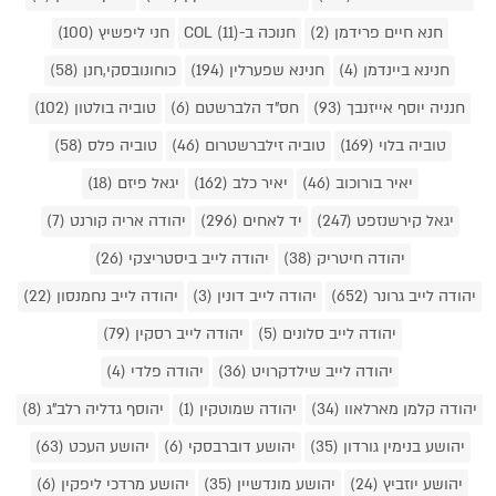
חנא חיים פרידמן (2)
חנוכה ב-COL (11)
חני ליפשיץ (100)
חנינא ביינדמן (4)
חנינא שפערלין (194)
כוחונובסקי,חנן (58)
חנניה יוסף אייזנבך (93)
חס"ד הלברשטם (6)
טוביה בולטון (102)
טוביה בלוי (169)
טוביה זילברשטרום (46)
טוביה פלס (58)
יאיר בורוכוב (46)
יאיר כלב (162)
יגאל פיזם (18)
יגאל קירשנזפט (247)
יד לאחים (296)
יהודה אריה קורנט (7)
יהודה חיטריק (38)
יהודה לייב ביסטריצקי (26)
יהודה לייב גרונר (652)
יהודה לייב דונין (3)
יהודה לייב נחמנסון (22)
יהודה לייב סלונים (5)
יהודה לייב רסקין (79)
יהודה לייב שילדקרויט (36)
יהודה פלדי (4)
יהודה קלמן מארלאוו (34)
יהודה שמוטקין (1)
יהוסף גדליה רלב"ג (8)
יהושע בנימין גורדון (35)
יהושע דוברבסקי (6)
יהושע העכט (63)
יהושע יוזביץ (24)
יהושע מונדשיין (35)
יהושע מרדכי ליפקין (6)