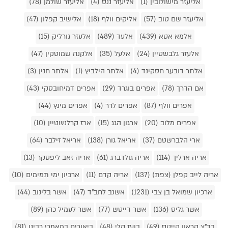
אליעזר מישולובין (1)
אליעזר ננס (4)
אליעזר שולמן (78)
אליעזר שם טוב (57)
אליקים וולף (18)
אלישיב קפלון (47)
אלמא אטא (439)
אלעד (489)
אלעזר גורליק (15)
אלעזר גלבשטיין (24)
אלעל (35)
אלקנה שמוטקין (47)
אלתר דובער חסקינד (4)
אלתר הילביץ (1)
אלתר חנין (3)
אם הדרך (78)
אפרים בוגרד (29)
אפרים דמיחובסקי (43)
אפרים וולף (87)
אפרים לרר (4)
אפרים מינץ (44)
אפרים מלוב (20)
ארגון הגג (15)
ארז קרלנשטיין (10)
ארי הלברשטם (37)
אריאל גורן (138)
אריאל זילבר (64)
אריה ארליך (114)
אריה גולדברג (61)
אריה זאב ליפסקר (13)
אריה לייב קפלן (צפת) (137)
אריה קדם (11)
ארכיון ימי תמימים (10)
ארכיון שמואל בן צבי (1231)
אשנב לחב"ד (47)
אשר בלינוב (44)
אשר גליס (136)
אשר דייטש (77)
אשר לעמיל כהן (89)
בד"צ קראון הייטס (49)
בועז קלי (48)
ביאורים במאמרי רבינו (81)