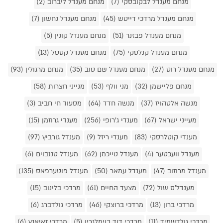
מנחם מענדל לבקובסקי (7)
מנחם מענדל ליברוב (2)
מנחם מענדל מרדכי דייטש (45)
מנחם מענדל נחשון (7)
מנחם מענדל פבזנר (51)
מנחם מענדל קונין (5)
מנחם מענדל קנלסקי (75)
מנחם מענדל קסטל (13)
מנחם מענדל רוט (27)
מנחם מענדל שם טוב (35)
מנחם מרגולין (93)
מנחם פליישמן (32)
מני וולף (53)
מנייני חצרות (58)
מנשה אלטהויז (37)
מנשה חדד (64)
מסעוד חי חביב (3)
מעייני ישראל (67)
מענדי ג'רופי (256)
מענדי גרוזמן (15)
מענדי קוטלרסקי (83)
מענדי ריזל (9)
מענדל גורביץ (97)
מענדל וועכטער (4)
מענדל טייכמן (62)
מענדל טננבוים (6)
מענדל מרוזוב (47)
מענדל עמאר (50)
מענדל פוטערפאס (135)
מענדל'ס שול (72)
מצעד החיים (61)
מרדכי בלינוב (15)
מרדכי ברון (13)
מרדכי ברוצקי (46)
מרדכי גולדברג (6)
מרדכי גולדשמיד (11)
מרדכי דוד בוימלגרין (5)
מרדכי זאיאנץ (6)