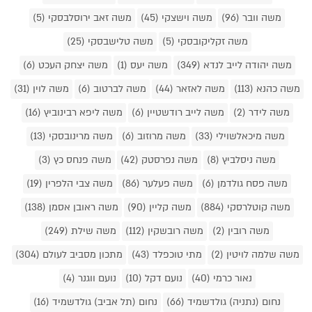
משה וובר (96)
משה וישצקי (45)
משה זאב ירוסלבסקי (5)
משה זקליקובסקי (5)
משה טלישבסקי (25)
משה יהודה לייב לנדא (349)
משה יעס (1)
משה יצחק העכט (6)
משה כהנא (113)
משה לאזאר (44)
משה לברטוב (6)
משה לוין (31)
משה לידר (2)
משה לייב רודשטיין (6)
משה ליפא רבינוביץ (16)
משה מיכאלשוילי (33)
משה מרוזוב (6)
משה מרינובסקי (13)
משה ניסלביץ (8)
משה נפרסטק (42)
משה פנחס כץ (3)
משה פסח גולדמן (6)
משה פעלער (86)
משה צבי הלפרין (19)
משה קוטלרסקי (884)
משה קליין (90)
משה ראובן אסמן (138)
משה רובין (2)
משה רובשקין (112)
משה שילת (249)
משה שלמה לויטין (2)
מתי טוכפלד (43)
מתכון מסביב לעולם (304)
נאור כרמי (40)
נועם דקל (10)
נועם ווגנר (4)
נחום (נתניה) גולדשמיד (66)
נחום (תל אביב) גולדשמיד (16)