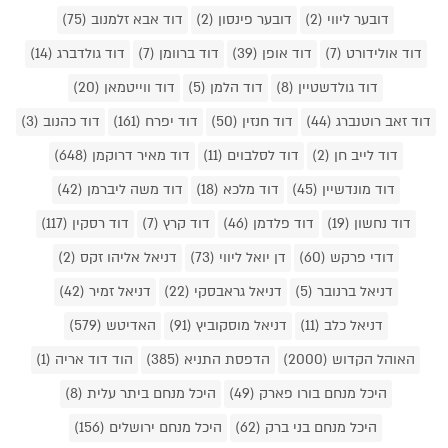
דובער ליווי (2)
דובער פינסון (2)
דוד אבא זלמנוב (75)
דוד אולידורט (7)
דוד אופן (39)
דוד ברוומן (7)
דוד גולדברג (14)
דוד גולדשטיין (8)
דוד הלמן (5)
דוד ווייטמאן (20)
דוד זאב רוטנברג (44)
דוד חנזין (50)
דוד יפרח (161)
דוד כהנוב (3)
דוד לייב חן (2)
דוד לסלבוים (11)
דוד מאיר דרוקמן (648)
דוד מונדשיין (45)
דוד מלכא (18)
דוד משה ליברמן (42)
דוד נחשון (19)
דוד פלדמן (46)
דוד קרץ (7)
דוד רסקין (117)
דודי פרקש (60)
דן יואל ליווי (73)
דניאל אליהו זקס (2)
דניאל ברנובר (5)
דניאל גראבסקי (22)
דניאל זמיר (42)
דניאל כלב (11)
דניאל מוסקוביץ (91)
האדיטש (579)
האוהל הקדוש (2000)
הדפסת התניא (385)
הוד דוד אריה (1)
היכל מנחם בורו פארק (49)
היכל מנחם ביתר עלית (8)
היכל מנחם בני ברק (62)
היכל מנחם ירושלים (156)