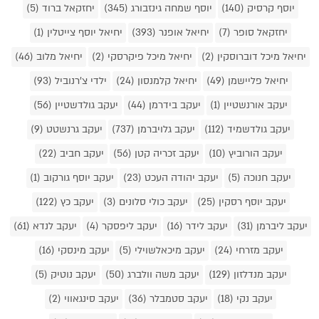
יוסף קרסיק (140)
יוסף שמחה גינזבורג (345)
יחזקאל ברוד (5)
יחזקאל סופר (7)
יחיאל אופנר (393)
יחיאל יוסף צייטלין (1)
יחיאל מיכל דוברוסקין (2)
יחיאל מיכל פיקרסקי (2)
יחיאל מלוב (46)
יחיאל פליישמן (49)
יחיאל קלמנסון (24)
ילדי צ'רנוביל (93)
יעקב אורנשטיין (1)
יעקב בידרמן (44)
יעקב גולדשטיין (56)
יעקב גולדשמיד (112)
יעקב גלויברמן (737)
יעקב גרנשטט (9)
יעקב הורוביץ (10)
יעקב זכריה קטן (56)
יעקב חביב (22)
יעקב חנוכה (5)
יעקב יהודה העכט (23)
יעקב יוסף גורקוב (1)
יעקב יוסף רסקין (25)
יעקב כולי סלונים (3)
יעקב כץ (122)
יעקב ליברמן (31)
יעקב לידר (16)
יעקב ליפסקר (4)
יעקב לנדא (61)
יעקב מזרחי (24)
יעקב מיכאלשוילי (5)
יעקב מינסקי (16)
יעקב מנדלזון (129)
יעקב משה וולברג (50)
יעקב נוטיק (5)
יעקב נקי (18)
יעקב סטמבלר (36)
יעקב סינגאווי (2)