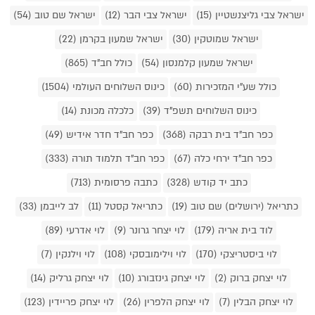
ישראל צבי גליצנשטיין (15)
ישראל צבי הבר (12)
ישראל שם טוב (54)
ישראל שמוטקין (30)
ישראל שמעון בקרמן (22)
ישראל שמעון קלמנסון (54)
כולל חב"ד (865)
כולל שע"י המזכירות (60)
כינוס השלוחים העולמי (1504)
כינוס השלוחים תשפ"ד (39)
כלכלה מכונת (14)
כפר חב"ד בית רבקה (368)
כפר חב"ד חדר אידיש (49)
כפר חב"ד ירחי כלה (67)
כפר חב"ד תלמוד תורה (333)
כתב יד קודש (328)
כתבה פרסומית (713)
כתריאל (ירושלים) שם טוב (19)
כתריאל קסטל (11)
לב לייבמן (33)
לוד בית אריה (179)
לוי יצחר גרונר (9)
לוי אדרעי (89)
לוי ביסטריצקי (170)
לוי וילימובסקי (108)
לוי וילנקין (7)
לוי יצחק ברוק (2)
לוי יצחק גינזבורג (10)
לוי יצחק גרליק (14)
לוי יצחק הבלין (7)
לוי יצחק הלפרין (26)
לוי יצחק פריידין (123)