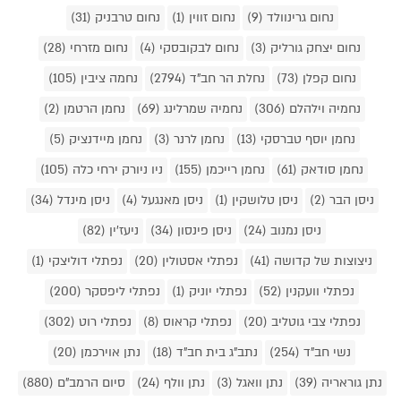
נחום גרינוולד (9)
נחום זווין (1)
נחום טרבניק (31)
נחום יצחק גורליק (3)
נחום לבקובסקי (4)
נחום מזרחי (28)
נחום קפלן (73)
נחלת הר חב"ד (2794)
נחמה ציבין (105)
נחמיה וילהלם (306)
נחמיה שמרלינג (69)
נחמן הרטמן (2)
נחמן יוסף טברסקי (13)
נחמן לרנר (3)
נחמן מיידנציק (5)
נחמן סודאק (61)
נחמן רייכמן (155)
ניו ניורק ירחי כלה (105)
ניסן הבר (2)
ניסן טלושקין (1)
ניסן מאנגעל (4)
ניסן מינדל (34)
ניסן נמנוב (24)
ניסן פינסון (34)
ניעז'ין (82)
ניצוצות של קדושה (41)
נפתלי אסטולין (20)
נפתלי דוליצקי (1)
נפתלי וועקנין (52)
נפתלי יוניק (1)
נפתלי ליפסקר (200)
נפתלי צבי גוטליב (20)
נפתלי קראוס (8)
נפתלי רוט (302)
נשי חב"ד (254)
נתב"ג בית חב"ד (18)
נתן אוירכמן (20)
נתן גוראריה (39)
נתן וואגל (3)
נתן וולף (24)
סיום הרמב"ם (880)