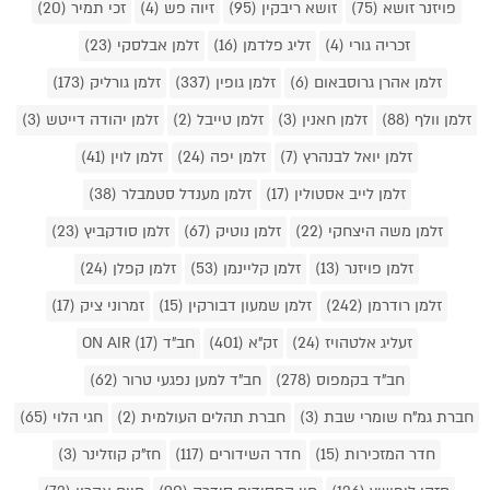
פויזנר זושא (75)
זושא ריבקין (95)
זיוה פש (4)
זכי תמיר (20)
זכריה גורי (4)
זליג פלדמן (16)
זלמן אבלסקי (23)
זלמן אהרן גרוסבאום (6)
זלמן גופין (337)
זלמן גורליק (173)
זלמן וולף (88)
זלמן חאנין (3)
זלמן טייבל (2)
זלמן יהודה דייטש (3)
זלמן יואל לבנהרץ (7)
זלמן יפה (24)
זלמן לוין (41)
זלמן לייב אסטולין (17)
זלמן מענדל סטמבלר (38)
זלמן משה היצחקי (22)
זלמן נוטיק (67)
זלמן סודקביץ (23)
זלמן פויזנר (13)
זלמן קליינמן (53)
זלמן קפלן (24)
זלמן רודרמן (242)
זלמן שמעון דבורקין (15)
זמרוני ציק (17)
זעליג אלטהויז (24)
זק"א (401)
חב"ד ON AIR (17)
חב"ד בקמפוס (278)
חב"ד למען נפגעי טרור (62)
חברת גמ"ח שומרי שבת (3)
חברת תהלים העולמית (2)
חגי הלוי (65)
חדר המזכירות (15)
חדר השידורים (117)
חז"ק קוזלינר (3)