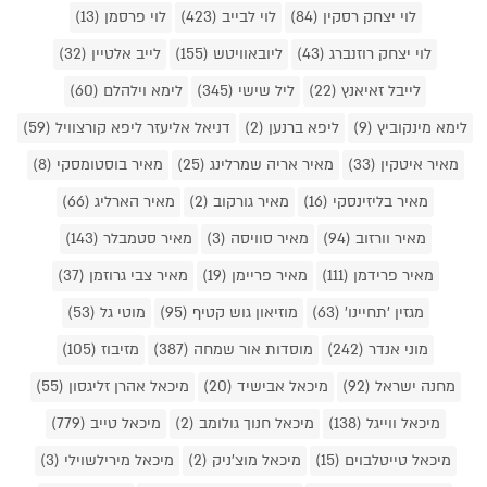
לוי יצחק רסקין (84)
לוי לבייב (423)
לוי פרסמן (13)
לוי יצחק רוזנברג (43)
ליובאוויטש (155)
לייב אלטיין (32)
לייבל זאיאנץ (22)
ליל שישי (345)
לימא וילהלם (60)
לימא מינקוביץ (9)
ליפא ברנען (2)
דניאל אליעזר ליפא קורצוויל (59)
מאיר איטקין (33)
מאיר אריה שמרלינג (25)
מאיר בוסטומסקי (8)
מאיר בליזינסקי (16)
מאיר גורקוב (2)
מאיר הארליג (66)
מאיר וורזוב (94)
מאיר סוויסה (3)
מאיר סטמבלר (143)
מאיר פרידמן (111)
מאיר פריימן (19)
מאיר צבי גרוזמן (37)
מגזין 'תחיינו' (63)
מוזיאון גוש קטיף (95)
מוטי גל (53)
מוני אנדר (242)
מוסדות אור שמחה (387)
מזיבוז (105)
מחנה ישראל (92)
מיכאל אבישיד (20)
מיכאל אהרן זליגסון (55)
מיכאל ווייגל (138)
מיכאל חנוך גולומב (2)
מיכאל טייב (779)
מיכאל טייטלבוים (15)
מיכאל מוצ'ניק (2)
מיכאל מירילשוילי (3)