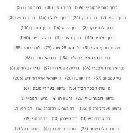
ברוך בועז יורקוביץ (296)
ברוך גופין (30)
ברוך גורין (37)
ברוך דוכמן (2)
ברוך הרץ (24)
ברוך וילהלם (46)
ברוך כהנא (34)
ברוך לבקיבקר (3)
ברוך לשס (14)
ברוך נחשון (106)
ברוך סלונים (115)
ברוך פאריז (11)
ברלה שיינר (1160)
שלום דובער וולף (51)
ג' תמוז 25 שנה (79)
ג'ורג' רוהר (55)
גבי ורבקי הולצברג הי"ד (154)
גבריאל גורדון (66)
גבריאל נח הולצברג (84)
גדליה אקסלרוד (27)
גדליה בלומינג (8)
גיל עקביוב (57)
גילי שושן (20)
גן ישראל ארץ הקודש (206)
גן ישראל כפר חב"ד (55)
גרשון בער ג'ייקובסון (6)
גרשון דובער שיף (26)
גרשון חן (4)
גרשון חנוביץ (1)
גרשון מענדל גרליק (135)
דב בעריש רוזנברג (16)
דב חנין (7)
דב טברדוביץ (11)
דב טייכמן (10)
דב לבנוני (19)
דבורה הלברשטם (23)
דובער בוימגרטן (4)
דובער בעל (2)