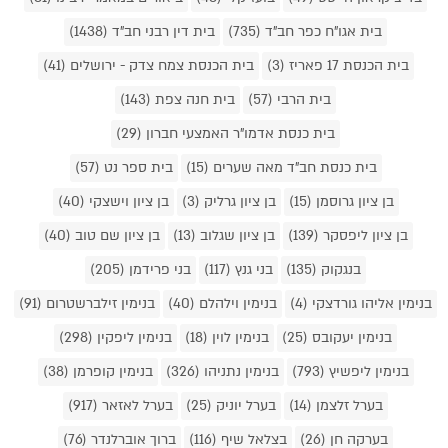
בית אגו"ח כפר חב"ד (735)
בית דין רבני חב"ד (1438)
בית הכנסת 17 פאריז (3)
בית הכנסת צמח צדק - ירושלים (41)
בית הרבי (57)
בית חנה צפת (143)
בית כנסת אדמו"ר האמצעי חברון (29)
בית כנסת חב"ד מאה שערים (15)
בית ספר נט (57)
בן ציון גרוסמן (15)
בן ציון גרליק (3)
בן ציון וישצקי (40)
בן ציון ליפסקר (139)
בן ציון שגלוב (13)
בן ציון שם טוב (40)
בנגקוק (135)
בני גנץ (117)
בני פרידמן (205)
בנימין אליהו גורדצקי (4)
בנימין וילהלם (40)
בנימין זילברשטרום (91)
בנימין יעקובס (25)
בנימין לוין (18)
בנימין ליפקין (298)
בנימין ליפשיץ (793)
בנימין נתניהו (326)
בנימין קופרמן (38)
בערל זלצמן (14)
בערל יוניק (25)
בערל לאזאר (917)
בערקה חן (26)
בצלאל שיף (116)
ברוך אוברלנדר (76)