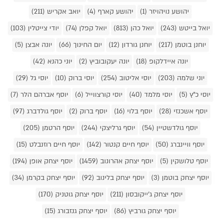
יהושע נויהויזר (1)
יהושע קארף (4)
יואב אקריש (211)
יואל בייטש (243)
יואל כהן (813)
יואל קפלן (74)
יודי צייטלין (103)
יוחנן בוטמן (217)
יוחנן גורדון (12)
יום החינוך (66)
יונה אבצן (5)
יונה איידלקופ (18)
יונה יעקובוביץ (2)
יוני כהנא (42)
יוני שלמה (203)
יוסי אליטוב (254)
יוסי ברוק (10)
יוסי גל (29)
יוסי כ"ץ (5)
יוסי מלמד (40)
יוסי קורצווייל (6)
יוסף אברהם הלר (7)
יוסף אשכנזי (28)
יוסף בלוי (16)
יוסף ברוק (2)
יוסף גולדברג (97)
יוסף גולדשטיין (54)
יוסף גרליצקי (244)
יוסף הרטמן (205)
יוסף וויינברג (50)
יוסף חיים קנטור (142)
יוסף חיים רוזנבלט (15)
יוסף טלושקין (5)
יוסף יצחק אהרונוב (1459)
יוסף יצחק אופן (194)
יוסף יצחק בוטמן (3)
יוסף יצחק בלינוב (92)
יוסף יצחק בקרמן (34)
יוסף יצחק ג'ייקובסון (211)
יוסף יצחק גוטניק (170)
יוסף יצחק גורביץ (86)
יוסף יצחק גנזבורג (15)