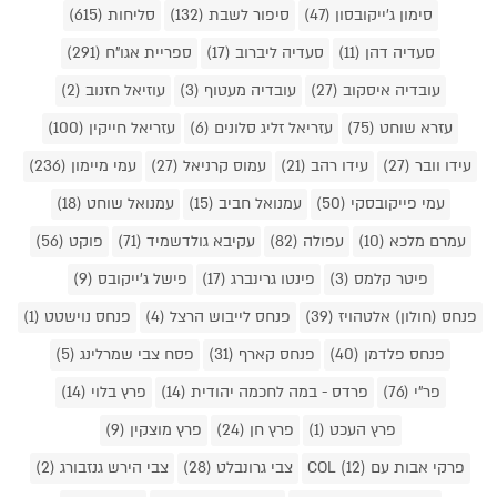
סימון ג'ייקובסון (47)
סיפור לשבת (132)
סליחות (615)
סעדיה דהן (11)
סעדיה ליברוב (17)
ספריית אגו"ח (291)
עובדיה איסקוב (27)
עובדיה מעטוף (3)
עוזיאל חזנוב (2)
עזרא שוחט (75)
עזריאל זליג סלונים (6)
עזריאל חייקין (100)
עידו וובר (27)
עידו רהב (21)
עמוס קרניאל (27)
עמי מיימון (236)
עמי פייקובסקי (50)
עמנואל חביב (15)
עמנואל שוחט (18)
עמרם מלכא (10)
עפולה (82)
עקיבא גולדשמיד (71)
פוקט (56)
פיטר קלמס (3)
פינטו גרינברג (17)
פישל ג'ייקובס (9)
פנחס (חולון) אלטהויז (39)
פנחס לייבוש הרצל (4)
פנחס נוישטט (1)
פנחס פלדמן (40)
פנחס קארף (31)
פסח צבי שמרלינג (5)
פר"י (76)
פרדס - במה לחכמה יהודית (14)
פרץ בלוי (14)
פרץ העכט (1)
פרץ חן (24)
פרץ מוצקין (9)
פרקי אבות עם COL (12)
צבי גרונבלט (28)
צבי הירש גנזבורג (2)