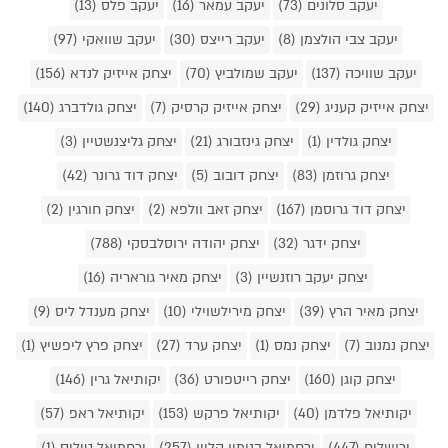
יעקב סלונים (73)
יעקב עמאר (16)
יעקב פלס (13)
יעקב צבי הולצמן (8)
יעקב רייצס (30)
יעקב שוואקי (97)
יעקב שוויכה (137)
יעקב שמולביץ (70)
יצחק אייזיק לנדא (156)
יצחק אייזיק קעניג (29)
יצחק אייזיק קרסיק (7)
יצחק גולדברג (140)
יצחק גולדין (1)
יצחק גינזבורג (21)
יצחק גליצנשטיין (3)
יצחק גרוזמן (83)
יצחק דובוב (5)
יצחק דוד גרונר (42)
יצחק דוד גרוסמן (167)
יצחק זאב וולפא (2)
יצחק חורגין (2)
יצחק ידגר (32)
יצחק יהודה ירוסלבסקי (788)
יצחק יעקב רוזנשיין (3)
יצחק מאיר גוראריה (16)
יצחק מאיר הרץ (39)
יצחק מירילשוילי (10)
יצחק מענדל ליס (9)
יצחק נמנוב (7)
יצחק נמס (1)
יצחק ערד (27)
יצחק פרץ ליפשיץ (1)
יצחק קוגן (160)
יצחק רייטפורט (36)
יקותיאל גרין (146)
יקותיאל פלדמן (40)
יקותיאל פרקש (153)
יקותיאל ראפ (57)
ירושלים (447)
ירחמיאל בנימין קליין (257)
ירחמיאל טיליס (1)