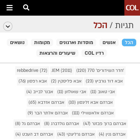
תגיות /
הכל
הכל
אנשים
מוסדות וארגונים
מקומות
נושאים
רדיו COL
שיעורים והרצאות
'חדר השידורים' 770 (120)
JEM (2011)
rebbedrive (72)
אבא דוד גורביץ (23)
אבא פליסקין (2)
אבא רפסון (76)
אבי טאוב (11)
אבי שאולזון (11)
אבנר לבייב (4)
אברהם אבא זליגסון (10)
אברהם אזדבא (65)
אברהם אלאשווילי (111)
אברהם אלתר הבר (9)
אברהם ברוך פבזנר (47)
אברהם גולדברג (8)
אברהם גל (8)
אברהם גנין (4)
אברהם גרליצקי (43)
אברהם דב העכט (4)