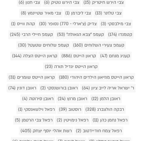
צבי הירש חיטריק (15)
צבי הירש נוטיק (6)
צבי חנון (6)
צבי טלזנר (13)
צבי ליברמן (1)
צבי מאיר שטיינמץ (8)
צבי מילבסקי (3)
צדיק (צ'ארלי - 770) נסופר (10)
קהת ווייס (1)
קטמנדו (174)
קעמפ "צבא הגאולה" (53)
קעמפ חיילי הרבי (245)
קעמפ צעירי השלוחים (160)
קעמפ שלוחים שטעטל (30)
קעניג מנחם (47)
קראון הייטס (886)
קראון הייטס הצלה (144)
קראון הייטס יגדיל תורה (23)
קראון הייטס מוזיאון הילדים היהודי (180)
קראון הייטס שומרים (31)
ר' ישראל אריה לייב ציון (64)
ראובן בורושנסקי (2)
ראובן דונין (74)
ראובן הלמן (12)
ראובן מרנץ (24)
ראובן סירוטה (4)
רבקה הולצברג (328)
רוסטוב (39)
רפאל וילשאנסקי (1)
רפאל נחמן כהן (11)
רפאל נימויטין (2)
רפאל צבי הרטמן (5)
רפאל צמח חודיידטוב (2)
רשת אהלי יוסף יצחק (405)