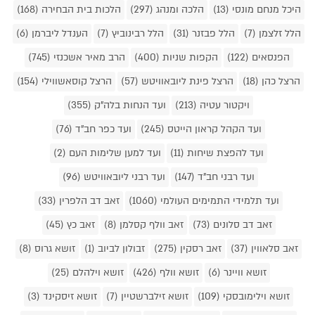
היכל מנחם מונסי (13)
הלכה ומנהג (297)
הלכות בית הבחירה (168)
הלל זלצמן (7)
הלל פבזנר (31)
הלל רבינוביץ (7)
הענדל ליברמן (6)
הפנסאים (122)
הקפות שניות (400)
הרב מאיר אשכנזי (745)
הרצל כהן (18)
הרצל פינת ליובאוויטש (57)
הרצל קוסאשווילי (154)
ויקטור עטיה (213)
ועד הנחות בלה"ק (355)
ועד הקהל קראון הייטס (245)
ועד כפר חב"ד (76)
ועד להפצת שיחות (11)
ועד למען שלימות העם (2)
ועד רבני חב"ד (147)
ועד רבני ליובאוויטש (96)
ועד תלמידי התמימים העולמי (1060)
זאב דב הלפרין (33)
זאב דב סלונים (73)
זאב וולף קסלמן (8)
זאב כץ (45)
זאב סלאווין (37)
זאב רסקין (275)
זבולון לביוב (1)
זושא גרוס (8)
זושא וויינר (6)
זושא וולף (426)
זושא וילהלם (25)
זושא וילימובסקי (109)
זושא זילברשטיין (7)
זושא זיסקינד (3)