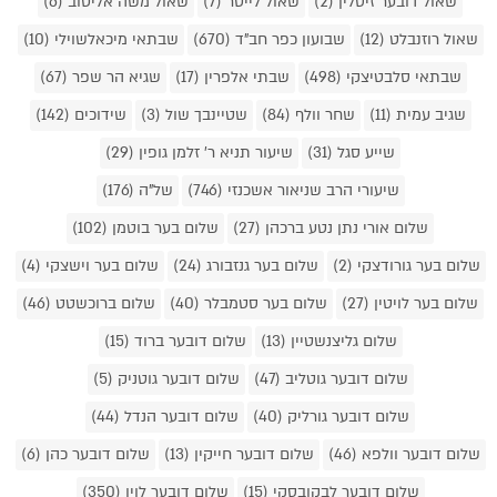
שאול דובער זיסלין (2)
שאול לייטר (7)
שאול משה אליטוב (6)
שאול רוזנבלט (12)
שבועון כפר חב"ד (670)
שבתאי מיכאלשוילי (10)
שבתאי סלבטיצקי (498)
שבתי אלפרין (17)
שגיא הר שפר (67)
שגיב עמית (11)
שחר וולף (84)
שטיינבך שול (3)
שידוכים (142)
שייע סגל (31)
שיעור תניא ר' זלמן גופין (29)
שיעורי הרב שניאור אשכנזי (746)
של"ה (176)
שלום אורי נתן נטע ברכהן (27)
שלום בער בוטמן (102)
שלום בער גורודצקי (2)
שלום בער גנזבורג (24)
שלום בער וישצקי (4)
שלום בער לויטין (27)
שלום בער סטמבלר (40)
שלום ברוכשטט (46)
שלום גליצנשטיין (13)
שלום דובער ברוד (15)
שלום דובער גוטליב (47)
שלום דובער גוטניק (5)
שלום דובער גורליק (40)
שלום דובער הנדל (44)
שלום דובער וולפא (46)
שלום דובער חייקין (13)
שלום דובער כהן (6)
שלום דובער לבקובסקי (15)
שלום דובער לוין (350)