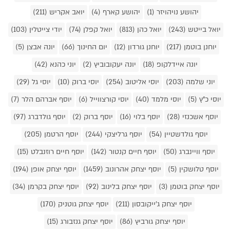
יהושע נויהויזר (1)
יהושע קארף (4)
יואב אקריש (211)
יואל בייטש (243)
יואל כהן (813)
יואל קפלן (74)
יודי צייטלין (103)
יוחנן בוטמן (217)
יוחנן גורדון (12)
יום החינוך (66)
יונה אבצן (5)
יונה איידלקופ (18)
יונה יעקובוביץ (2)
יוני כהנא (42)
יוני שלמה (203)
יוסי אליטוב (254)
יוסי ברוק (10)
יוסי גל (29)
יוסי כ"ץ (5)
יוסי מלמד (40)
יוסי קורצווייל (6)
יוסף אברהם הלר (7)
יוסף אשכנזי (28)
יוסף בלוי (16)
יוסף ברוק (2)
יוסף גולדברג (97)
יוסף גולדשטיין (54)
יוסף גרליצקי (244)
יוסף הרטמן (205)
יוסף וויינברג (50)
יוסף חיים קנטור (142)
יוסף חיים רוזנבלט (15)
יוסף טלושקין (5)
יוסף יצחק אהרונוב (1459)
יוסף יצחק אופן (194)
יוסף יצחק בוטמן (3)
יוסף יצחק בלינוב (92)
יוסף יצחק בקרמן (34)
יוסף יצחק ג'ייקובסון (211)
יוסף יצחק גוטניק (170)
יוסף יצחק גורביץ (86)
יוסף יצחק גנזבורג (15)