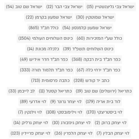
ישראל צבי גליצנשטיין (15)
ישראל צבי הבר (12)
ישראל שם טוב (54)
ישראל שמוטקין (30)
ישראל שמעון בקרמן (22)
ישראל שמעון קלמנסון (54)
כולל חב"ד (865)
כולל שע"י המזכירות (60)
כינוס השלוחים העולמי (1504)
כינוס השלוחים תשפ"ד (39)
כלכלה מכונת (14)
כפר חב"ד בית רבקה (368)
כפר חב"ד חדר אידיש (49)
כפר חב"ד ירחי כלה (67)
כפר חב"ד תלמוד תורה (333)
כתב יד קודש (328)
כתבה פרסומית (713)
כתריאל (ירושלים) שם טוב (19)
כתריאל קסטל (11)
לב לייבמן (33)
לוד בית אריה (179)
לוי יצחר גרונר (9)
לוי אדרעי (89)
לוי ביסטריצקי (170)
לוי וילימובסקי (108)
לוי וילנקין (7)
לוי יצחק ברוק (2)
לוי יצחק גינזבורג (10)
לוי יצחק גרליק (14)
לוי יצחק הבלין (7)
לוי יצחק הלפרין (26)
לוי יצחק פריידין (123)