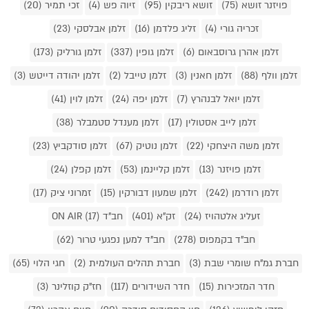
פויזנר זושא (75)
זושא ריבקין (95)
זיוה פש (4)
זכי תמיר (20)
זכריה גורי (4)
זליג פלדמן (16)
זלמן אבלסקי (23)
זלמן אהרן גרוסבאום (6)
זלמן גופין (337)
זלמן גורליק (173)
זלמן וולף (88)
זלמן חאנין (3)
זלמן טייבל (2)
זלמן יהודה דייטש (3)
זלמן יואל לבנהרץ (7)
זלמן יפה (24)
זלמן לוין (41)
זלמן לייב אסטולין (17)
זלמן מענדל סטמבלר (38)
זלמן משה היצחקי (22)
זלמן נוטיק (67)
זלמן סודקביץ (23)
זלמן פויזנר (13)
זלמן קליינמן (53)
זלמן קפלן (24)
זלמן רודרמן (242)
זלמן שמעון דבורקין (15)
זמרוני ציק (17)
זעליג אלטהויז (24)
זק"א (401)
חב"ד ON AIR (17)
חב"ד בקמפוס (278)
חב"ד למען נפגעי טרור (62)
חברת גמ"ח שומרי שבת (3)
חברת תהלים העולמית (2)
חגי הלוי (65)
חדר המזכירות (15)
חדר השידורים (117)
חז"ק קוזלינר (3)