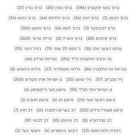
ברוך בועז יורקוביץ (296)
ברוך גופין (30)
ברוך גורין (37)
ברוך דוכמן (2)
ברוך הרץ (24)
ברוך וילהלם (46)
ברוך כהנא (34)
ברוך לבקיבקר (3)
ברוך לשס (14)
ברוך נחשון (106)
ברוך סלונים (115)
ברוך פאריז (11)
ברלה שיינר (1160)
שלום דובער וולף (51)
ג' תמוז 25 שנה (79)
ג'ורג' רוהר (55)
גבי ורבקי הולצברג הי"ד (154)
גבריאל גורדון (66)
גבריאל נח הולצברג (84)
גדליה אקסלרוד (27)
גדליה בלומינג (8)
גיל עקביוב (57)
גילי שושן (20)
גן ישראל ארץ הקודש (206)
גן ישראל כפר חב"ד (55)
גרשון בער ג'ייקובסון (6)
גרשון דובער שיף (26)
גרשון חן (4)
גרשון חנוביץ (1)
גרשון מענדל גרליק (135)
דב בעריש רוזנברג (16)
דב חנין (7)
דב טברדוביץ (11)
דב טייכמן (10)
דב לבנוני (19)
דבורה הלברשטם (23)
דובער בוימגרטן (4)
דובער בעל (2)