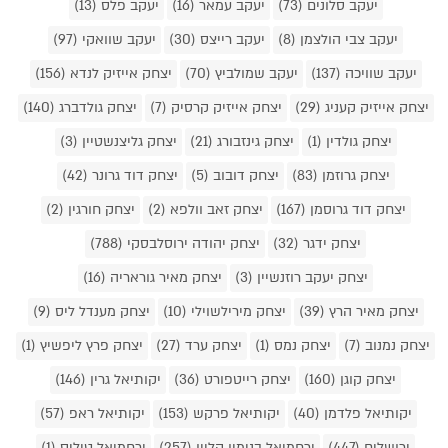
יעקב סלונים (73)
יעקב עמאר (16)
יעקב פלס (13)
יעקב צבי הולצמן (8)
יעקב רייצס (30)
יעקב שוואקי (97)
יעקב שוויכה (137)
יעקב שמולביץ (70)
יצחק אייזיק לנדא (156)
יצחק אייזיק קעניג (29)
יצחק אייזיק קרסיק (7)
יצחק גולדברג (140)
יצחק גולדין (1)
יצחק גינזבורג (21)
יצחק גליצנשטיין (3)
יצחק גרוזמן (83)
יצחק דובוב (5)
יצחק דוד גרונר (42)
יצחק דוד גרוסמן (167)
יצחק זאב וולפא (2)
יצחק חורגין (2)
יצחק ידגר (32)
יצחק יהודה ירוסלבסקי (788)
יצחק יעקב רוזנשיין (3)
יצחק מאיר גוראריה (16)
יצחק מאיר הרץ (39)
יצחק מירילשוילי (10)
יצחק מענדל ליס (9)
יצחק נמנוב (7)
יצחק נמס (1)
יצחק ערד (27)
יצחק פרץ ליפשיץ (1)
יצחק קוגן (160)
יצחק רייטפורט (36)
יקותיאל גרין (146)
יקותיאל פלדמן (40)
יקותיאל פרקש (153)
יקותיאל ראפ (57)
ירושלים (447)
ירחמיאל בנימין קליין (257)
ירחמיאל טיליס (1)