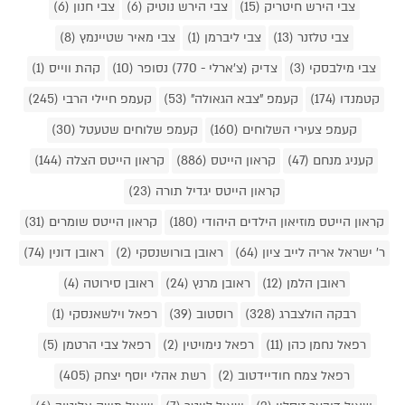
צבי הירש חיטריק (15)
צבי הירש נוטיק (6)
צבי חנון (6)
צבי טלזנר (13)
צבי ליברמן (1)
צבי מאיר שטיינמץ (8)
צבי מילבסקי (3)
צדיק (צ'ארלי - 770) נסופר (10)
קהת ווייס (1)
קטמנדו (174)
קעמפ "צבא הגאולה" (53)
קעמפ חיילי הרבי (245)
קעמפ צעירי השלוחים (160)
קעמפ שלוחים שטעטל (30)
קעניג מנחם (47)
קראון הייטס (886)
קראון הייטס הצלה (144)
קראון הייטס יגדיל תורה (23)
קראון הייטס מוזיאון הילדים היהודי (180)
קראון הייטס שומרים (31)
ר' ישראל אריה לייב ציון (64)
ראובן בורושנסקי (2)
ראובן דונין (74)
ראובן הלמן (12)
ראובן מרנץ (24)
ראובן סירוטה (4)
רבקה הולצברג (328)
רוסטוב (39)
רפאל וילשאנסקי (1)
רפאל נחמן כהן (11)
רפאל נימויטין (2)
רפאל צבי הרטמן (5)
רפאל צמח חודיידטוב (2)
רשת אהלי יוסף יצחק (405)