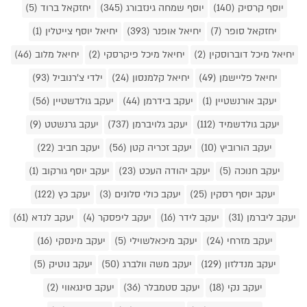
יוסף קרסיק (140)
יוסף שמחה גינזבורג (345)
יחזקאל ברוד (5)
יחזקאל סופר (7)
יחיאל אופנר (393)
יחיאל יוסף צייטלין (1)
יחיאל מיכל דוברוסקין (2)
יחיאל מיכל פיקרסקי (2)
יחיאל מלוב (46)
יחיאל פליישמן (49)
יחיאל קלמנסון (24)
ילדי צ'רנוביל (93)
יעקב אורנשטיין (1)
יעקב בידרמן (44)
יעקב גולדשטיין (56)
יעקב גולדשמיד (112)
יעקב גלויברמן (737)
יעקב גרנשטט (9)
יעקב הורוביץ (10)
יעקב זכריה קטן (56)
יעקב חביב (22)
יעקב חנוכה (5)
יעקב יהודה העכט (23)
יעקב יוסף גורקוב (1)
יעקב יוסף רסקין (25)
יעקב כולי סלונים (3)
יעקב כץ (122)
יעקב ליברמן (31)
יעקב לידר (16)
יעקב ליפסקר (4)
יעקב לנדא (61)
יעקב מזרחי (24)
יעקב מיכאלשוילי (5)
יעקב מינסקי (16)
יעקב מנדלזון (129)
יעקב משה וולברג (50)
יעקב נוטיק (5)
יעקב נקי (18)
יעקב סטמבלר (36)
יעקב סינגאווי (2)