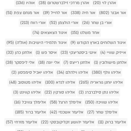
אהרן לוי (20)
אהרן מרדכי זילברשטרום (28)
אוהיו (136)
אור אבנר (802)
אור חיה (338)
אור לחייל (19)
אור מנחם צפת (51)
אורי בן שחר (26)
אורי הולצמן (52)
אורי רווח (213)
אחד משלנו (151)
איגוד הצאצאים (74)
איגוד השלוחים בארץ הקודש (9)
איגוד תלמידי הישיבות (את"ה) (95)
אייזיק שוויי (4)
אינגי ביסטריצקי (23)
איסר פש (1)
אלחנן כהן (32)
אלחנן מישולובין (1)
אלחנן רייצס (7)
אלי יונה (18)
אלי ליפסקר (28)
אליהו וולף (380)
אליהו וילהלם (34)
אליהו יאכיל סימפסון (2)
אליהו יוחנן גוראריה (265)
אליהו לנדא (100)
אליהו מטוסוב (48)
אליהו נתן סילברברג (2)
אליהו סורקין (22)
אליהו קווינט (3)
אליהו שוויכה (150)
אלימלך הרצל (58)
אלימלך צוויבל (16)
אלימלך שחר (27)
אליעזר אשכנזי (42)
אליעזר ברוד (185)
אליעזר ברוק (11)
אליעזר יהושע זקליקובסקי (22)
אליעזר מזרחי (57)