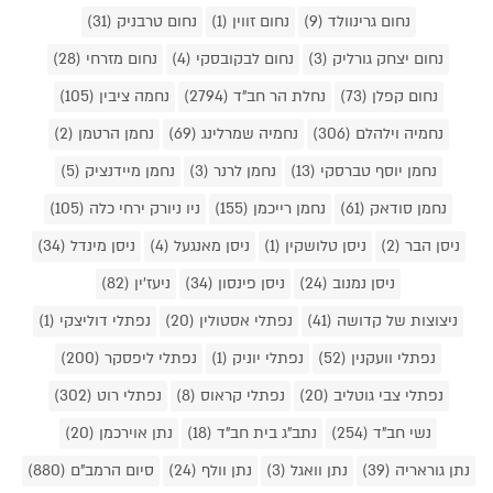
נחום גרינוולד (9)
נחום זווין (1)
נחום טרבניק (31)
נחום יצחק גורליק (3)
נחום לבקובסקי (4)
נחום מזרחי (28)
נחום קפלן (73)
נחלת הר חב"ד (2794)
נחמה ציבין (105)
נחמיה וילהלם (306)
נחמיה שמרלינג (69)
נחמן הרטמן (2)
נחמן יוסף טברסקי (13)
נחמן לרנר (3)
נחמן מיידנציק (5)
נחמן סודאק (61)
נחמן רייכמן (155)
ניו ניורק ירחי כלה (105)
ניסן הבר (2)
ניסן טלושקין (1)
ניסן מאנגעל (4)
ניסן מינדל (34)
ניסן נמנוב (24)
ניסן פינסון (34)
ניעז'ין (82)
ניצוצות של קדושה (41)
נפתלי אסטולין (20)
נפתלי דוליצקי (1)
נפתלי וועקנין (52)
נפתלי יוניק (1)
נפתלי ליפסקר (200)
נפתלי צבי גוטליב (20)
נפתלי קראוס (8)
נפתלי רוט (302)
נשי חב"ד (254)
נתב"ג בית חב"ד (18)
נתן אוירכמן (20)
נתן גוראריה (39)
נתן וואגל (3)
נתן וולף (24)
סיום הרמב"ם (880)