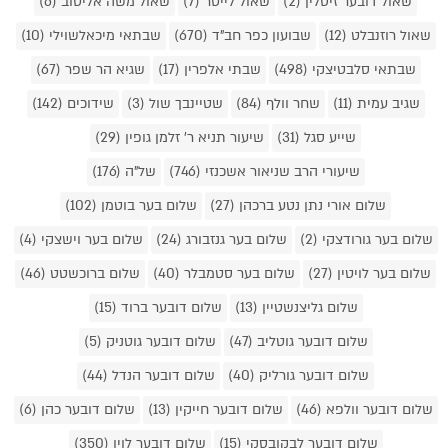
שאול דובער זיסלין (2)
שאול לייטר (7)
שאול משה אליטוב (6)
שאול רוזנבלט (12)
שבועון כפר חב"ד (670)
שבתאי מיכאלשוילי (10)
שבתאי סלבטיצקי (498)
שבתי אלפרין (17)
שגיא הר שפר (67)
שגיב עמית (11)
שחר וולף (84)
שטיינבך שול (3)
שידוכים (142)
שייע סגל (31)
שיעור תניא ר' זלמן גופין (29)
שיעורי הרב שניאור אשכנזי (746)
של"ה (176)
שלום אורי נתן נטע ברכהן (27)
שלום בער בוטמן (102)
שלום בער גורודצקי (2)
שלום בער גנזבורג (24)
שלום בער וישצקי (4)
שלום בער לויטין (27)
שלום בער סטמבלר (40)
שלום ברוכשטט (46)
שלום גליצנשטיין (13)
שלום דובער ברוד (15)
שלום דובער גוטליב (47)
שלום דובער גוטניק (5)
שלום דובער גורליק (40)
שלום דובער הנדל (44)
שלום דובער וולפא (46)
שלום דובער חייקין (13)
שלום דובער כהן (6)
שלום דובער לבקובסקי (15)
שלום דובער לוין (350)