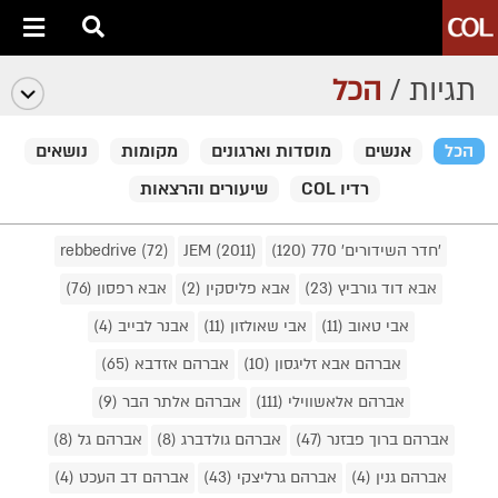
תגיות /
הכל
הכל
אנשים
מוסדות וארגונים
מקומות
נושאים
רדיו COL
שיעורים והרצאות
'חדר השידורים' 770 (120)
JEM (2011)
rebbedrive (72)
אבא דוד גורביץ (23)
אבא פליסקין (2)
אבא רפסון (76)
אבי טאוב (11)
אבי שאולזון (11)
אבנר לבייב (4)
אברהם אבא זליגסון (10)
אברהם אזדבא (65)
אברהם אלאשווילי (111)
אברהם אלתר הבר (9)
אברהם ברוך פבזנר (47)
אברהם גולדברג (8)
אברהם גל (8)
אברהם גנין (4)
אברהם גרליצקי (43)
אברהם דב העכט (4)