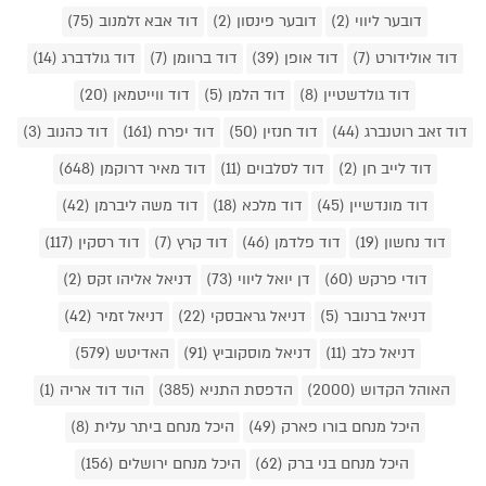
דובער ליווי (2)
דובער פינסון (2)
דוד אבא זלמנוב (75)
דוד אולידורט (7)
דוד אופן (39)
דוד ברוומן (7)
דוד גולדברג (14)
דוד גולדשטיין (8)
דוד הלמן (5)
דוד ווייטמאן (20)
דוד זאב רוטנברג (44)
דוד חנזין (50)
דוד יפרח (161)
דוד כהנוב (3)
דוד לייב חן (2)
דוד לסלבוים (11)
דוד מאיר דרוקמן (648)
דוד מונדשיין (45)
דוד מלכא (18)
דוד משה ליברמן (42)
דוד נחשון (19)
דוד פלדמן (46)
דוד קרץ (7)
דוד רסקין (117)
דודי פרקש (60)
דן יואל ליווי (73)
דניאל אליהו זקס (2)
דניאל ברנובר (5)
דניאל גראבסקי (22)
דניאל זמיר (42)
דניאל כלב (11)
דניאל מוסקוביץ (91)
האדיטש (579)
האוהל הקדוש (2000)
הדפסת התניא (385)
הוד דוד אריה (1)
היכל מנחם בורו פארק (49)
היכל מנחם ביתר עלית (8)
היכל מנחם בני ברק (62)
היכל מנחם ירושלים (156)