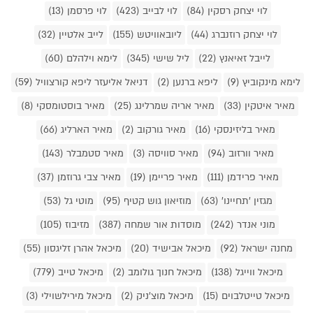
לוי יצחק רסקין (84)
לוי לבייב (423)
לוי פרסמן (13)
לוי יצחק רוזנברג (44)
ליובאוויטש (155)
לייב אלטיין (32)
לייבל זאיאנץ (22)
ליל שישי (345)
לימא וילהלם (60)
לימא מינקוביץ (9)
ליפא ברנען (2)
דניאל אליעזר ליפא קורצוויל (59)
מאיר איטקין (33)
מאיר אריה שמרלינג (25)
מאיר בוסטומסקי (8)
מאיר בליזינסקי (16)
מאיר גורקוב (2)
מאיר הארליג (66)
מאיר וורזוב (94)
מאיר סוויסה (3)
מאיר סטמבלר (143)
מאיר פרידמן (111)
מאיר פריימן (19)
מאיר צבי גרוזמן (37)
מגזין 'תחיינו' (63)
מוזיאון גוש קטיף (95)
מוטי גל (53)
מוני אנדר (242)
מוסדות אור שמחה (387)
מזיבוז (105)
מחנה ישראל (92)
מיכאל אבישיד (20)
מיכאל אהרן זליגסון (55)
מיכאל ווייגל (138)
מיכאל חנוך גולומב (2)
מיכאל טייב (779)
מיכאל טייטלבוים (15)
מיכאל מוצ'ניק (2)
מיכאל מירילשוילי (3)