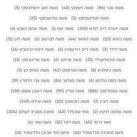
משה וובר (96)
משה וישצקי (45)
משה זאב ירוסלבסקי (5)
משה זקליקובסקי (5)
משה טלישבסקי (25)
משה יהודה לייב לנדא (349)
משה יעס (1)
משה יצחק העכט (6)
משה כהנא (113)
משה לאזאר (44)
משה לברטוב (6)
משה לוין (31)
משה לידר (2)
משה לייב רודשטיין (6)
משה ליפא רבינוביץ (16)
משה מיכאלשוילי (33)
משה מרוזוב (6)
משה מרינובסקי (13)
משה ניסלביץ (8)
משה נפרסטק (42)
משה פנחס כץ (3)
משה פסח גולדמן (6)
משה פעלער (86)
משה צבי הלפרין (19)
משה קוטלרסקי (884)
משה קליין (90)
משה ראובן אסמן (138)
משה רובין (2)
משה רובשקין (112)
משה שילת (249)
משה שלמה לויטין (2)
מתי טוכפלד (43)
מתכון מסביב לעולם (304)
נאור כרמי (40)
נועם דקל (10)
נועם ווגנר (4)
נחום (נתניה) גולדשמיד (66)
נחום (תל אביב) גולדשמיד (16)