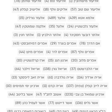
אליעזר מישולובין (1)
אליעזר ננס (4)
אליעזר שולמן (78)
אליעזר שם טוב (57)
אליקים וולף (18)
אלישיב קפלון (47)
אלמא אטא (439)
אלעד (489)
אלעזר גורליק (15)
אלעזר גלבשטיין (24)
אלעל (35)
אלקנה שמוטקין (47)
אלתר דובער חסקינד (4)
אלתר הילביץ (1)
אלתר חנין (3)
אם הדרך (78)
אפרים בוגרד (29)
אפרים דמיחובסקי (43)
אפרים וולף (87)
אפרים לרר (4)
אפרים מינץ (44)
אפרים מלוב (20)
ארגון הגג (15)
ארז קרלנשטיין (10)
ארי הלברשטם (37)
אריאל גורן (138)
אריאל זילבר (64)
אריה ארליך (114)
אריה גולדברג (61)
אריה זאב ליפסקר (13)
אריה לייב קפלן (צפת) (137)
אריה קדם (11)
ארכיון ימי תמימים (10)
ארכיון שמואל בן צבי (1231)
אשנב לחב"ד (47)
אשר בלינוב (44)
אשר גליס (136)
אשר דייטש (77)
אשר לעמיל כהן (89)
בד"צ קראון הייטס (49)
בועז קלי (48)
ביאורים במאמרי רבינו (81)