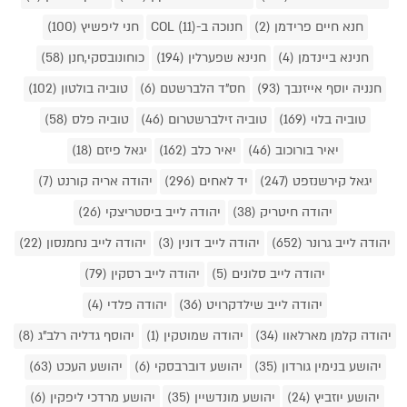
חנא חיים פרידמן (2)
חנוכה ב-COL (11)
חני ליפשיץ (100)
חנינא ביינדמן (4)
חנינא שפערלין (194)
כוחונובסקי,חנן (58)
חנניה יוסף אייזנבך (93)
חס"ד הלברשטם (6)
טוביה בולטון (102)
טוביה בלוי (169)
טוביה זילברשטרום (46)
טוביה פלס (58)
יאיר בורוכוב (46)
יאיר כלב (162)
יגאל פיזם (18)
יגאל קירשנזפט (247)
יד לאחים (296)
יהודה אריה קורנט (7)
יהודה חיטריק (38)
יהודה לייב ביסטריצקי (26)
יהודה לייב גרונר (652)
יהודה לייב דונין (3)
יהודה לייב נחמנסון (22)
יהודה לייב סלונים (5)
יהודה לייב רסקין (79)
יהודה לייב שילדקרויט (36)
יהודה פלדי (4)
יהודה קלמן מארלאוו (34)
יהודה שמוטקין (1)
יהוסף גדליה רלב"ג (8)
יהושע בנימין גורדון (35)
יהושע דוברבסקי (6)
יהושע העכט (63)
יהושע יוזביץ (24)
יהושע מונדשיין (35)
יהושע מרדכי ליפקין (6)