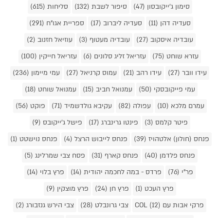
סימון ג'ייקובסון (47)
סיפור לשבת (132)
סליחות (615)
סעדיה דהן (11)
סעדיה ליברוב (17)
ספריית אגו"ח (291)
עובדיה איסקוב (27)
עובדיה מעטוף (3)
עוזיאל חזנוב (2)
עזרא שוחט (75)
עזריאל זליג סלונים (6)
עזריאל חייקין (100)
עידו וובר (27)
עידו רהב (21)
עמוס קרניאל (27)
עמי מיימון (236)
עמי פייקובסקי (50)
עמנואל חביב (15)
עמנואל שוחט (18)
עמרם מלכא (10)
עפולה (82)
עקיבא גולדשמיד (71)
פוקט (56)
פיטר קלמס (3)
פינטו גרינברג (17)
פישל ג'ייקובס (9)
פנחס (חולון) אלטהויז (39)
פנחס לייבוש הרצל (4)
פנחס נוישטט (1)
פנחס פלדמן (40)
פנחס קארף (31)
פסח צבי שמרלינג (5)
פר"י (76)
פרדס - במה לחכמה יהודית (14)
פרץ בלוי (14)
פרץ העכט (1)
פרץ חן (24)
פרץ מוצקין (9)
פרקי אבות עם COL (12)
צבי גרונבלט (28)
צבי הירש גנזבורג (2)