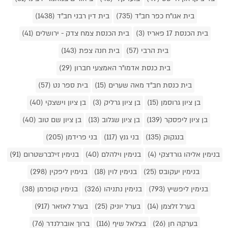
בית אגו"ח כפר חב"ד (735)
בית דין רבני חב"ד (1438)
בית הכנסת 17 פאריז (3)
בית הכנסת צמח צדק - ירושלים (41)
בית הרבי (57)
בית חנה צפת (143)
בית כנסת אדמו"ר האמצעי חברון (29)
בית כנסת חב"ד מאה שערים (15)
בית ספר נט (57)
בן ציון גרוסמן (15)
בן ציון גרליק (3)
בן ציון וישצקי (40)
בן ציון ליפסקר (139)
בן ציון שגלוב (13)
בן ציון שם טוב (40)
בנגקוק (135)
בני גנץ (117)
בני פרידמן (205)
בנימין אליהו גורדצקי (4)
בנימין וילהלם (40)
בנימין זילברשטרום (91)
בנימין יעקובס (25)
בנימין לוין (18)
בנימין ליפקין (298)
בנימין ליפשיץ (793)
בנימין נתניהו (326)
בנימין קופרמן (38)
בערל זלצמן (14)
בערל יוניק (25)
בערל לאזאר (917)
בערקה חן (26)
בצלאל שיף (116)
ברוך אוברלנדר (76)