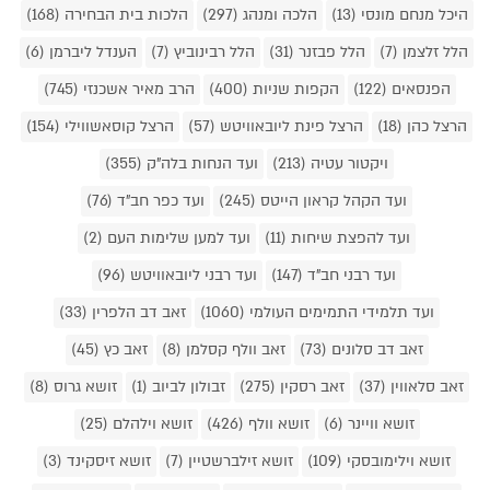
היכל מנחם מונסי (13)
הלכה ומנהג (297)
הלכות בית הבחירה (168)
הלל זלצמן (7)
הלל פבזנר (31)
הלל רבינוביץ (7)
הענדל ליברמן (6)
הפנסאים (122)
הקפות שניות (400)
הרב מאיר אשכנזי (745)
הרצל כהן (18)
הרצל פינת ליובאוויטש (57)
הרצל קוסאשווילי (154)
ויקטור עטיה (213)
ועד הנחות בלה"ק (355)
ועד הקהל קראון הייטס (245)
ועד כפר חב"ד (76)
ועד להפצת שיחות (11)
ועד למען שלימות העם (2)
ועד רבני חב"ד (147)
ועד רבני ליובאוויטש (96)
ועד תלמידי התמימים העולמי (1060)
זאב דב הלפרין (33)
זאב דב סלונים (73)
זאב וולף קסלמן (8)
זאב כץ (45)
זאב סלאווין (37)
זאב רסקין (275)
זבולון לביוב (1)
זושא גרוס (8)
זושא וויינר (6)
זושא וולף (426)
זושא וילהלם (25)
זושא וילימובסקי (109)
זושא זילברשטיין (7)
זושא זיסקינד (3)