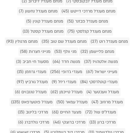
מנחם מענדל לבקובסקי (7)
מנחם מענדל ליברוב (2)
מנחם מענדל מרדכי דייטש (45)
מנחם מענדל נחשון (7)
מנחם מענדל פבזנר (51)
מנחם מענדל קונין (5)
מנחם מענדל קנלסקי (75)
מנחם מענדל קסטל (13)
מנחם מענדל רוט (27)
מנחם מענדל שם טוב (35)
מנחם מרגולין (93)
מנחם פליישמן (32)
מני וולף (53)
מנייני חצרות (58)
מנשה אלטהויז (37)
מנשה חדד (64)
מסעוד חי חביב (3)
מעייני ישראל (67)
מענדי ג'רופי (256)
מענדי גרוזמן (15)
מענדי קוטלרסקי (84)
מענדי ריזל (9)
מענדל גורביץ (97)
מענדל וועכטער (4)
מענדל טייכמן (62)
מענדל טננבוים (6)
מענדל מרוזוב (47)
מענדל עמאר (50)
מענדל פוטערפאס (135)
מענדל'ס שול (72)
מצעד החיים (61)
מרדכי בלינוב (15)
מרדכי ברון (13)
מרדכי ברוצקי (46)
מרדכי גולדברג (6)
מרדכי גולדשמיד (11)
מרדכי דוד בוימלגרין (5)
מרדכי זאיאנץ (6)