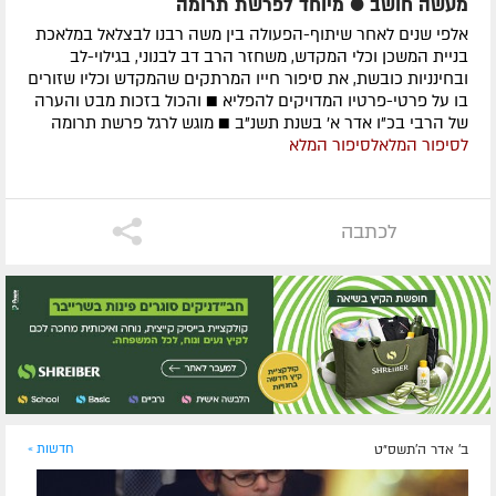
מעשה חושב ● מיוחד לפרשת תרומה
אלפי שנים לאחר שיתוף-הפעולה בין משה רבנו לבצלאל במלאכת
בניית המשכן וכלי המקדש, משחזר הרב דב לבנוני, בגילוי-לב
ובחינניות כובשת, את סיפור חייו המרתקים שהמקדש וכליו שזורים
בו על פרטי-פרטיו המדויקים להפליא ■ והכול בזכות מבט והערה
של הרבי בכ"ו אדר א' בשנת תשנ"ב ■ מוגש לרגל פרשת תרומה
לסיפור המלא
לסיפור המלא
לכתבה
ב' אדר ה׳תשס״ט
חדשות »