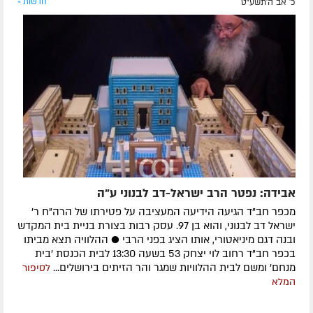
כ' אב ה׳תשע״ט
חדשות »
אבידה: נפטר הרב ישראל-דב לבנוני ע"ה
מכפר חב"ד הגיעה הידיעה המעציבה על פטירתו של הרה"ח ר'
ישראל דב לבנוני, והוא בן 97. עסק רבות בצורת בניית בית המקדש
ובנה דגם מיניאטורי, אותו הציג בפני הרבי ● ההלוויה תצא מביתו
בכפר חב"ד רחוב לוי יצחק 53 בשעה 13:30 לבית הכנסת 'בית
מנחם' ומשם לבית ההלוויות שמגר והר הזיתים בירושלים...
לסיפור
המלא