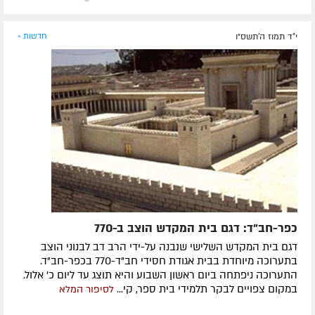
י"ד תמוז ה׳תשס״ו
חדשות »
כפר-חב"ד: דגם בית המקדש הוצב ב-770
דגם בית המקדש השלישי שנבנה על-ידי הרב דב לבנוני הוצב
בתערוכה מיוחדת בבית אגודת חסידי חב"ד-770 בכפר-חב"ד.
התערוכה ניפתחה ביום ראשון השבוע והיא תוצג עד ליום כ' אלול.
במקום צפויים לבקר תלמידי בית ספר, קי...
לסיפור המלא