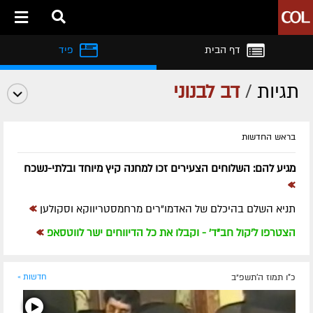
דף הבית
פיד
תגיות
/
דב לבנוני
בראש החדשות
מגיע להם: השלוחים הצעירים זכו למחנה קיץ מיוחד ובלתי-נשכח
»
»
תניא השלם בהיכלם של האדמו"רים מרחמסטריווקא וסקולען
»
הצטרפו ל'קול חב"ד' - וקבלו את כל הדיווחים ישר לווטסאפ
כ"ו תמוז ה׳תשפ״ב
חדשות »