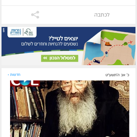
לכתבה
כ' אב ה׳תשע״ט
חדשות »