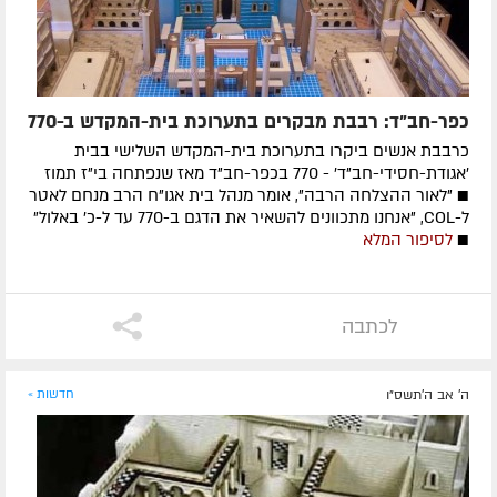
כפר-חב"ד: רבבת מבקרים בתערוכת בית-המקדש ב-770
כרבבת אנשים ביקרו בתערוכת בית-המקדש השלישי בבית
'אגודת-חסידי-חב"ד' - 770 בכפר-חב"ד מאז שנפתחה בי"ז תמוז
■ "לאור ההצלחה הרבה", אומר מנהל בית אגו"ח הרב מנחם לאטר
ל-COL, "אנחנו מתכוונים להשאיר את הדגם ב-770 עד ל-כ' באלול"
■
לסיפור המלא
לכתבה
ה' אב ה׳תשס״ו
חדשות »