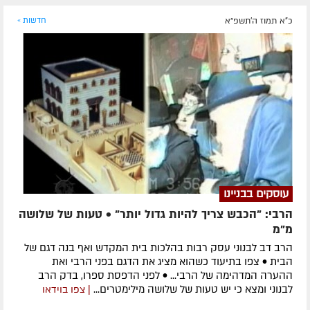
כ"א תמוז ה׳תשפ״א
חדשות »
עוסקים בבניינו
הרבי: "הכבש צריך להיות גדול יותר" • טעות של שלושה
מ"מ
הרב דב לבנוני עסק רבות בהלכות בית המקדש ואף בנה דגם של
הבית • צפו בתיעוד כשהוא מציג את הדגם בפני הרבי ואת
ההערה המדהימה של הרבי... • לפני הדפסת ספרו, בדק הרב
לבנוני ומצא כי יש טעות של שלושה מילימטרים...
| צפו בוידאו