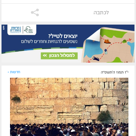
לכתבה
י"ז תמוז ה׳תשס״ה
חדשות »