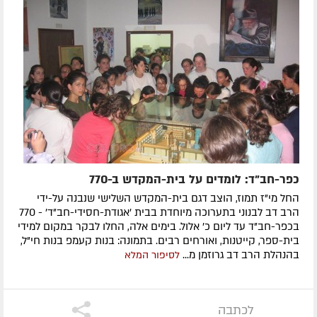
כפר-חב"ד: לומדים על בית-המקדש ב-770
החל מי"ז תמוז, הוצב דגם בית-המקדש השלישי שנבנה על-ידי
הרב דב לבנוני בתערוכה מיוחדת בבית 'אגודת-חסידי-חב"ד' - 770
בכפר-חב"ד עד ליום כ' אלול. בימים אלה, החלו לבקר במקום למידי
בית-ספר, קייטנות, ואורחים רבים. בתמונה: בנות קעמפ בנות חי"ל,
בהנהלת הרב דב גרוזמן מ...
לסיפור המלא
לכתבה