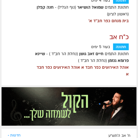
חתונה
בעוד 4 ימים
חתונת התמים
שמואל הושיאר
(נוף הגליל) -
חנה קפלן
(ראשון לציון)
בית מנחם כפר חב"ד א'
כ"ח אב
חתונה
בעוד 5 ימים
חתונת התמים
חיים זאב גושן
(נחלת הר חב"ד ) -
שיינא
פרומא גנזמן
(נחלת הר חב"ד )
אוהל האירועים כפר חבד א אוהל האירועים כפר חבד
א
ח' אב ה׳תש״ע
חדשות »