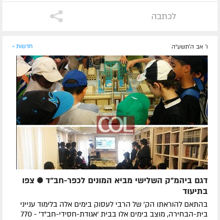
לכתבה
ו' אב ה׳תשע״ה
חדשות »
דגם ביהמ"ק השלישי מביא המונים לכפר-חב"ד ● צפו
בתיעוד
בהתאם להוראתו הק' של הרבי לעסוק בימים אלה בלימוד ענייני
בית-הבחירה, מוצב בימים אלו בבית 'אגודת-חסידי-חב"ד' - 770