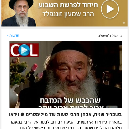
ג' אלול ה׳תשע״ב
חדשות »
בשבריר שניה, אבחן הרבי טעות של מילימטרים ● וידאו
בתאריך כ"ו אדר א' תשנ"ב, הגיע הרב דוב לבנוני אל הרבי במעמד
חלוקת הדולרים שנערכה - כמדי שבוע ביום ראשון; על־מנת