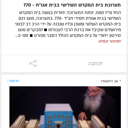
תערוכת בית המקדש השלישי בבית אגו"ח - 770
החל מי"ז תמוז, יפתח התערוכה יחודית בנושה בית המקדש
השלישי בבית אגודת חסידי חב"ד -770. בתערוכה, מוצג דגם
בית-המקדש השלשי ומשכן וכליו שנבנה על-ידי הרב דב לבנוני
מירושלים שקיבל את ברכת הרבי לעבודתו ■ למבקרים מוצג
סירטון ייחודי על בית-המקדש הכולל הסבר מפורט ■ זמני פ...
לסיפור המלא
לכתבה
י' אב ה׳תשס״ו
חדשות »