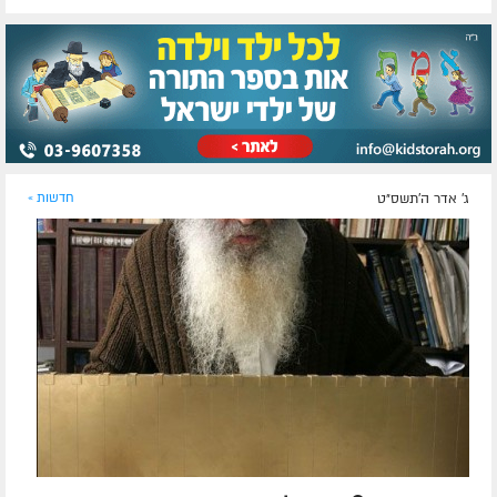
ג' אדר ה׳תשס״ט
חדשות »