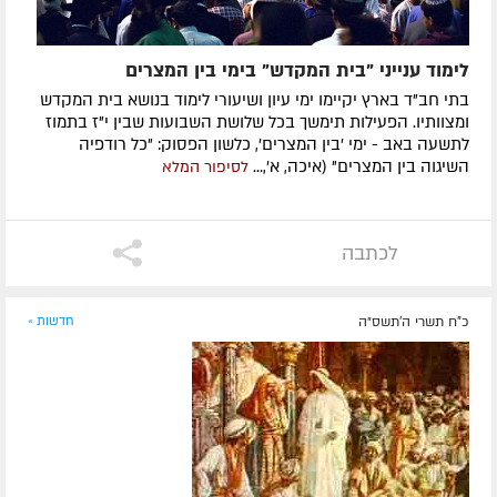
לימוד ענייני "בית המקדש" בימי בין המצרים
בתי חב"ד בארץ יקיימו ימי עיון ושיעורי לימוד בנושא בית המקדש
ומצוותיו. הפעילות תימשך בכל שלושת השבועות שבין י"ז בתמוז
לתשעה באב - ימי 'בין המצרים', כלשון הפסוק: "כל רודפיה
השיגוה בין המצרים" (איכה, א',...
לסיפור המלא
לכתבה
כ"ח תשרי ה׳תשס״ה
חדשות »