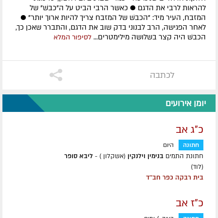
להראות לרבי את הדגם ● כאשר הרבי הביט על ה"כבשׁ" של
המזבח, העיר מיד: "הכבשׁ של המזבח צריך להיות ארוך יותר" ●
לאחר הפגישה, הרב לבנוני בדק שוב את הדגם, והתברר שאכן כך,
הכבשׁ היה קצר בשלושה מילימטרים...
לסיפור המלא
לכתבה
יומן אירועים
כ"ג אב
חתונה
היום
חתונת התמים
בנימין וילנקין
(אשקלון ) -
ליבא סופר
(לוד)
בית רבקה כפר חב''ד
כ"ז אב