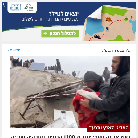
ט"ו שבט ה׳תשפ״ג
חדשות »
המביט לארץ ותרעד
רעש אדמה נוסף; יותר מ-1200 הרוגים בטורקיה וסוריה