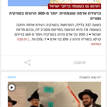
הורגש גם בעוצמה ברחבי ישראל
ברעידת אדמה עוצמתית: יותר מ-300 הרוגים בטורקיה
וסוריה
בשעה 3:17 בלילה, התרחשה בטורקיה רעידת אדמה חזקה
בעוצמה 7.8 והיא הורגשה במדינות מסביב לה, ובהם מדינת
ישראל • כ-200 בני אדם נהרגו בטורקיה ויותר מ-140 בניינים
קרסו. בסוריה נהרגו כ-100 בני אדם • ל-COL נוד...
| לכתבה
המלאה
לכתבה
י"ט טבת ה׳תשפ״ב
חדשות »