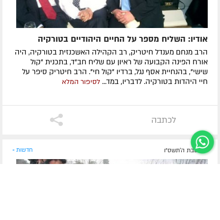
אודיו: השליח מספר על החיים היהודיים בטורקיה
הרב מנחם מענדל חיטריק, רב הקהילה האשכנזית בטורקיה, היה
אורח הפינה הקבועה של ראיון עם שליח חב"ד, בתכנית "קול
שישי", בהנחיית אסף נגל, ברדיו "קול חי". הרב חיטריק סיפר על
חיי היהדות בטורקיה. לדבריו, במד...
לסיפור המלא
לכתבה
כ"ז טבת ה׳תשס״ו
חדשות »