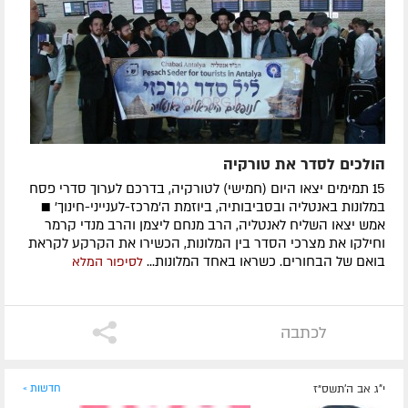
הולכים לסדר את טורקיה
15 תמימים יצאו היום (חמישי) לטורקיה, בדרכם לערוך סדרי פסח
במלונות באנטליה ובסביבותיה, ביוזמת ה'מרכז-לענייני-חינוך' ■
אמש יצאו השליח לאנטליה, הרב מנחם ליצמן והרב מנדי קרמר
וחילקו את מצרכי הסדר בין המלונות, הכשירו את הקרקע לקראת
בואם של הבחורים. כשראו באחד המלונות...
לסיפור המלא
לכתבה
י"ג אב ה׳תשס״ז
חדשות »