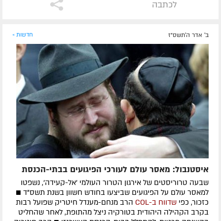
לכתבה
ב' אדר ה׳תשס״ז
חדשות »
איסטנבול: מאסר עולם לעורכי הפיגועים בבתי-הכנסת
שבעה טרוריסטים של אירגון הטרור העולמי 'אל-קעידה', נשפטו
למאסר עולם על הפיגועים שביצעו בחודש חשוון בשנת תשס"ד ■
כזכור, כפי
שדווח ב-COL
הרב מנחם-מענדל חיטריק שפועל רבות
בקרב הקהילה היהודית בטורקיה ניצל מהתופת, לאחר שהחליט