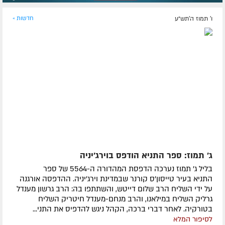
ו' תמוז ה׳תש״ע
חדשות »
ג' תמוז: ספר התניא הודפס בוירג'יניה
בליל ג' תמוז נערכה הדפסת המהדורה ה-5564 של ספר
התניא בעיר טייסון'ס קורנר שבמדינת וירג'יניה. ההדפסה אורגנה
על ידי השליח הרב שלום דייטש, והשתתפו בה: הרב גרשון מענדל
גרליק השליח במילאנו, והרב מנחם-מענדל חיטריק השליח
בטורקיה. לאחר דברי ברכה, הקהל ניגש להדפיס את התני...
לסיפור המלא