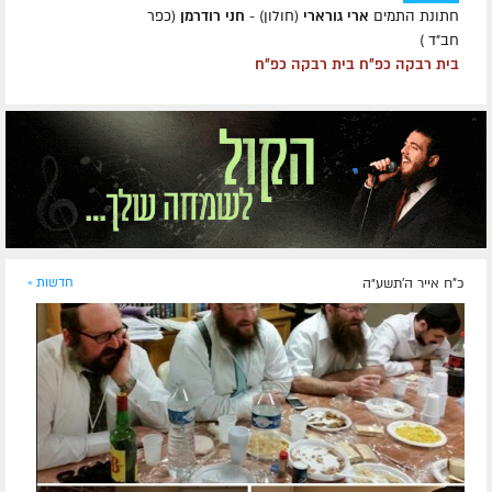
חתונת התמים
ארי גורארי
(חולון) -
חני רודרמן
(כפר
חב״ד )
בית רבקה כפ״ח בית רבקה כפ״ח
כ"ח אייר ה׳תשע״ה
חדשות »