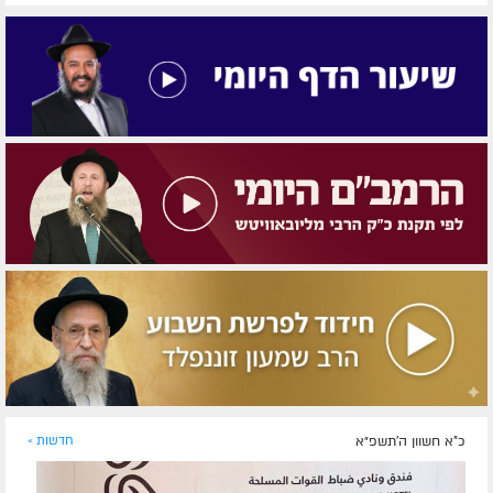
כ"א חשוון ה׳תשפ״א
חדשות »