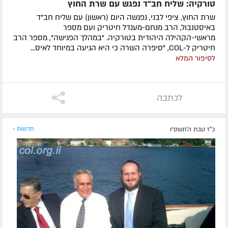
טורקיה: שליח חב"ד נפגש עם שרת החוץ
שרת החוץ, ציפי לבני, נפגשה היום (ראשון) עם שליח חב"ד
באיסטנבול, הרב מנחם-מענדל חיטריק ועם מספר
מראשי-הקהילה היהודית בטורקיה. "במהלך הפגישה", מספר הרב
חיטריק ל-COL, "סיפרה השרה כי היא הגיעה במיוחד לאיס...
לסיפור המלא
לכתבה
כ"ז טבת ה׳תשס״ו
חדשות »