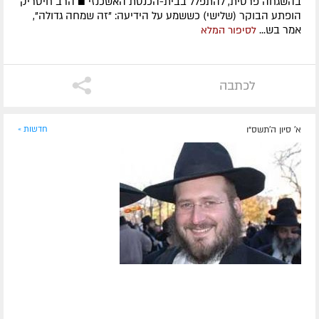
בהשגחה פרטית, להתפלל בבית-הכנסת האשכנזי ■ הרב חיטריק
הופתע הבוקר (שלישי) כששמע על הידיעה: "זה שמחה גדולה",
אמר בש...
לסיפור המלא
לכתבה
א' סיון ה׳תשס״ו
חדשות »