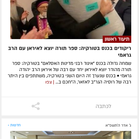
תיעוד ראשון
ריקודים בכנס בטורקיה: ספר תורה יוצא לאיראן עם הרב
גראמי
שמחה גדולה בכנס "איגוד רבני מדינות האסלאם" בטורקיה: ספר
תורה מהודר יוצא לאיראן יחד עם רבה של איראן הרב יהודה
גראמי • בכנס שנערך זה היום השני בטורקיה, משתתפים בין היתר
רבה של רוסיה הגר"ב לאזאר, ה"חכם ב...
| צפו
לכתבה
ג' אדר ה׳תשפ״א
חדשות »