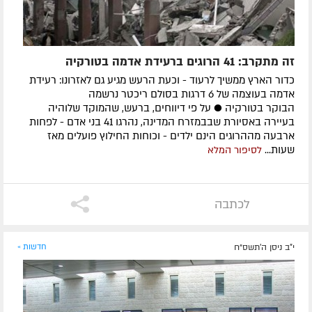
זה מתקרב: 41 הרוגים ברעידת אדמה בטורקיה
כדור הארץ ממשיך לרעוד - וכעת הרעש מגיע גם לאזרונו: רעידת
אדמה בעוצמה של 6 דרגות בסולם ריכטר נרשמה
הבוקר בטורקיה ● על פי דיווחים, ברעש, שהמוקד שלוהיה
בעיירה באסיורת שבבמזרח המדינה, נהרגו 41 בני אדם - לפחות
ארבעה מההרוגים הינם ילדים - וכוחות החילוץ פועלים מאז
שעות...
לסיפור המלא
לכתבה
י"ב ניסן ה׳תשס״ח
חדשות »