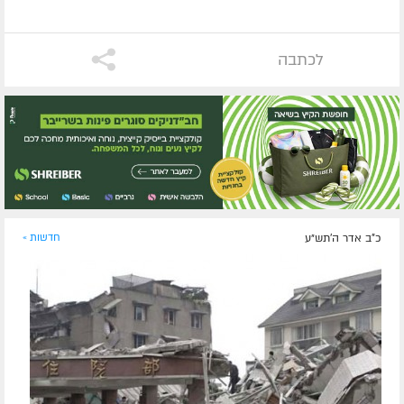
לכתבה
כ"ב אדר ה׳תש״ע
חדשות »