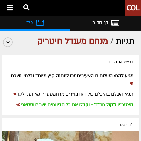
דף הבית
פיד
תגיות
/
מנחם מענדל חיטריק
בראש החדשות
מגיע להם: השלוחים הצעירים זכו למחנה קיץ מיוחד ובלתי-נשכח
»
»
תניא השלם בהיכלם של האדמו"רים מרחמסטריווקא וסקולען
»
הצטרפו ל'קול חב"ד' - וקבלו את כל הדיווחים ישר לווטסאפ
י"ד כסלו