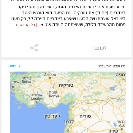
תשע שעות אחרי רעידת האדמה העזה, רעש חזק נוסף פקד
בצהריים (יום ב') את טורקיה, וגם הפעם הוא הורגש היטב
בישראל. עוצמתו של הרעש שאירע בצהריים הייתה 7.7, רק מעט
פחות מהרעידה בלילה, שעוצמתה הייתה 7.8. •...
| כל הפרטים
לכתבה
ט"ו שבט ה׳תשפ״ג
חדשות »