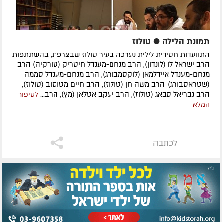
תמונת הלילה ● טולוז
התוועדות חסידית לילית נערכה בעיר טולוז שבצרפת, בהשתתפות
הרב ישראל לו (לונדון), הרב מנחם-מענדל חיטריק (טורקיה) הרב
מנחם-מענדל איידלמאן (לוקסמבורג), הרב מנחם-מענדל סממה
(שטראסבורג), הרב משה חן (טולוז), הרב חיים מטוסוב (טולוז),
הרב גבריאל סבאג (טולוז), הרב יעקב אטלאן (מץ), הרב...
לסיפור
המלא
לכתבה