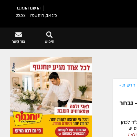
הרשם
התחבר
כ"ג אב, ה׳תשפ״ו
22:23
חיפוש
צור קשר
חדשות »
 נבחר
"ד לכהן
ייע
מלאה