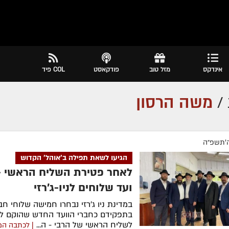
אינדקס
מזל טוב
פודקאסט
COL פיד
/
משה הרסון
ה׳תשפ״ה
הגיעו לשאת תפילה ב'אוהל' הקדוש
לאחר פטירת השליח הראשי -
ועד שלוחים לניו-ג'רזי
במדינת ניו ג'רזי נבחרו חמישה שלוחי חב
בתפקידם כחברי הוועד החדש שהוקם לס
לשליח הראשי של הרבי - ה...
| לכתבה ה