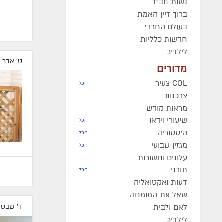
נשות חב"ד
ברוך דיין האמת
בעולם החרדי
חדשות כלליות
לילדים
ט' אדר 
מדורים
COL צעיר
הכל
צרכנות
מראות קודש
שיעורי וידאו
הכל
היסטוריה
הכל
מגזין שבועי
הכל
עלונים ותשורות
תורני
הכל
דעות ואקטואליה
שאל את המומחה
לאם ולבית
ד' שבט 
לילדים