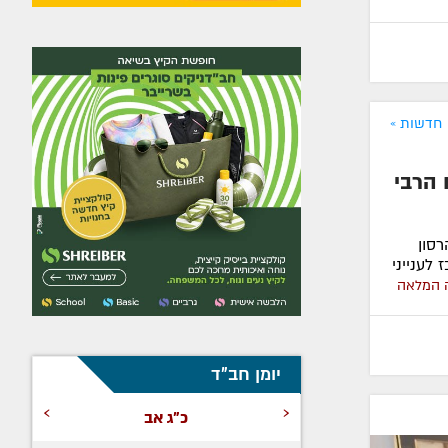
חדשות »
 הרבי
סון
 לענייני
 המלאה
יומן חב"ד
›
‹
כ"ג אב