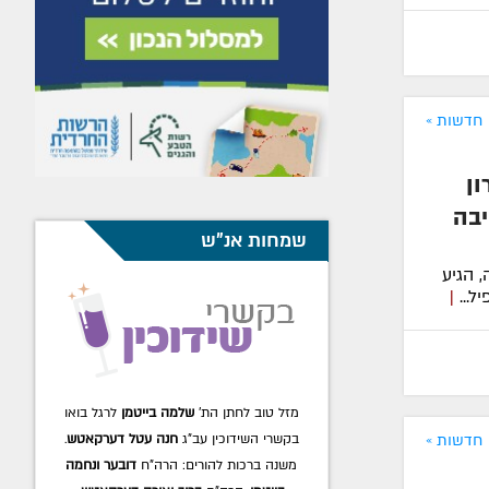
חדשות »
ון
יבה
שמחות אנ"ש
 הגיע
ל...
|
מזל טוב לחתן הת'
מוישי סלונים
(ירושלים
ת''ו) לרגל בואו בקשרי השידוכין עב"ג
חני
חדשות »
רבינוביץ'
(כפר חב''ד). משנה ברכות להורים: