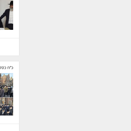
כ"ח כסל