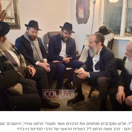
מרת
מסעודי שושן
ע״ה
- תש"פ
הרה"ח
אליעזר
תשע"ה
מרת
רחל לאה חאלימסקי
ע״ה
-
תש"פ
הרה"ח
חיים פ
מרת
מאשא רחל יעקובוביץ
ע״ה
-
הרה"ח
שמואל 
תשפ"א
- תשס"ה
מרת
עטא קזינ
מרת
דינה זלצ
ד, אנ"ש ומקרובים מנחמים את הרבנים אשר ומענדי הרסון שיחי', היושבים 'שב
הם - הרב משה הרסון ז"ל, השליח הראשי של הרבי למדינת ניו-ג'רזי