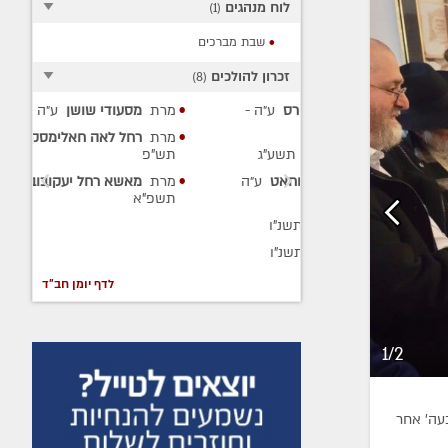
לוח מנהגים
)
1
(
שבת מברכים
זכרון להולכים
)
8
(
 דניאל מיירס
ע״ה
-
מרת
מסעודי שושן
ע״ה
- תש"פ
מרת
רחל לאה חאלימסקי
ע״ה
-
ולק
ע״ה
- תשע"ג
תש"פ
תנחום שוחאט
ע״ה
מרת
מאשא רחל יעקובוביץ
ע״ה
-
תשפ"א
יץ
ע״ה
- תשנ"ו
מן
ע״ה
- תשנ"ו
לדף יומן חב"ד
1/2
עה' אחר