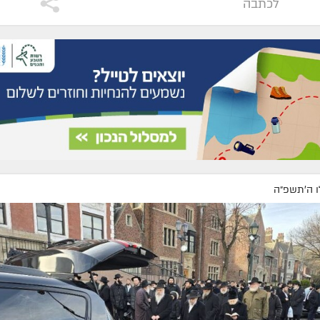
לכתבה
ו ה׳תשפ״ה