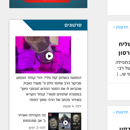
סרטונים
חדשות »
ליח
סון
בתפילה
ל רבי
 ש...
|
הפתעה באולפן 'קול פליי': דודי קפלר הופתע
מביקור הרב שלומי פלס ור' מענדי נאבול,
שהביאו לו את הספר החדש 'מכתבי חינוך'
במסגרת 'שלוחים סטורי'. קפלר הקריא
בשידור מכתב של הרבי מתוך הספר.
לפני 4 שעות
חדשות »
בני הקהילה ואורחי
כ׳ אב מתכנסים
בבית חב״ד המרכזי
סון
לפני 3 ימים