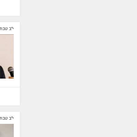
י"ב טבת
י"ב טבת