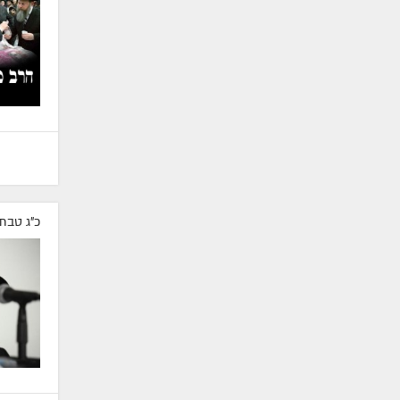
כ"ג טבת