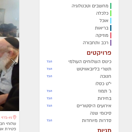
מחשבים וטכנולוגיה
כלכלה
אוכל
בריאות
מוזיקה
רכב ותחבורה
פרויקטים
כינוס השלוחים העולמי
הכל
תשרי בליובאוויטש
הכל
חנוכה
הכל
י"ט כסלו
ג' תמוז
הכל
בחירות
הכל
אירועים היסטוריים
הכל
סיכומי שנה
ניו-ג'רזי
סדרות מיוחדות
הכל
שלוחי חב"
פטירת אבי
תגיות