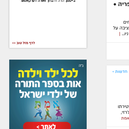
הרה"ח
יוסף יצחק וזהבה סלונים
. הרה"ח
ריה •
משה יהודה ופנינה רבינוביץ'
.
ים
יבה על
...
|
לדף מזל טוב >>
חדשות »
ירתו
זי,
האמת