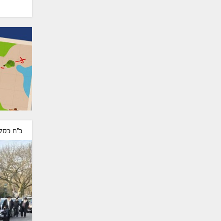
כ"ח כסל