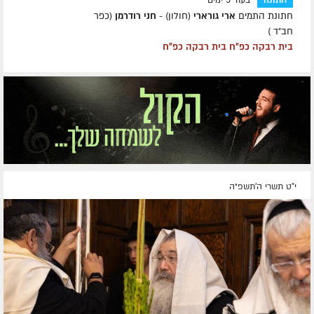
חתונה
בעוד 5 ימים
חתונת התמים
ארי גורארי
(חולון) -
חני רודרמן
(כפר
חב״ד )
בית רבקה כפ״ח בית רבקה כפ״ח
י"ט תשרי ה׳תשפ״ה