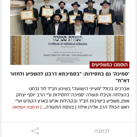
הוסמכו כמשפיעים
'סמיכה' גם בחסידות: "בסמיכתא דרבנן להשפיע ולחזור
דא"ח"
אברכים בכולל "מעייני הישועה" בשיכון חב"ד לוד נבחנו
בהצלחה וקיבלו תעודה 'סמיכה' לחסידות ע"י הרב יוסף יצחק
אופן, משפיע בישיבות חב"ד ובקהילות אנ"ש בארץ הקודש וע"י
ראש הכולל הרב אלירן אילוז | בנוסח התעודה...
| לכתבה המלאה
לכתבה