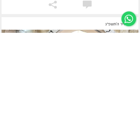
כ"ו אייר ה׳תשפ״ג
1/2
מירון
בסמיכות לל"ג בעומר: המשפיע הרב יוסף יצחק אופן מירושלים, בתפילה
על ציונו של התנא האלוקי רבי שמעון בר יוחאי זיע"א, יחד עם בנו, ר'