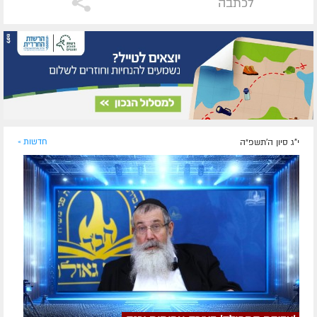
לכתבה
י"ג סיון ה׳תשפ״ה
חדשות »