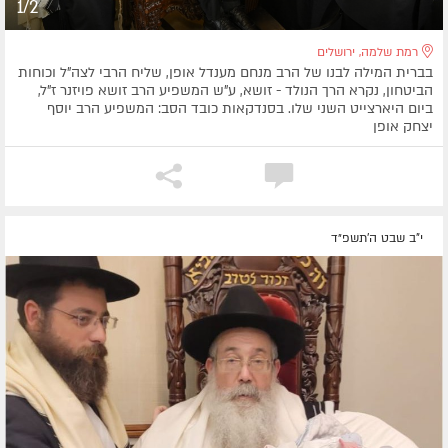
1/2
רמת שלמה, ירושלים
בברית המילה לבנו של הרב מנחם מענדל אופן, שליח הרבי לצה"ל וכוחות
הביטחון, נקרא הרך הנולד - זושא, ע"ש המשפיע הרב זושא פויזנר ז"ל,
ביום היארצייט השני שלו. בסנדקאות כובד הסב: המשפיע הרב יוסף
יצחק אופן
י"ב שבט ה׳תשפ״ד