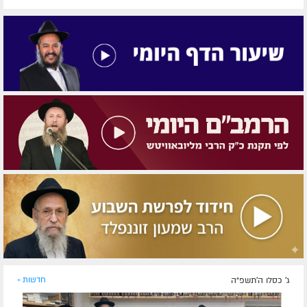
ג' כסלו ה׳תשפ״ה
חדשות »