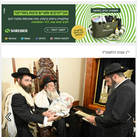
י"ג שבט ה׳תשפ״ד