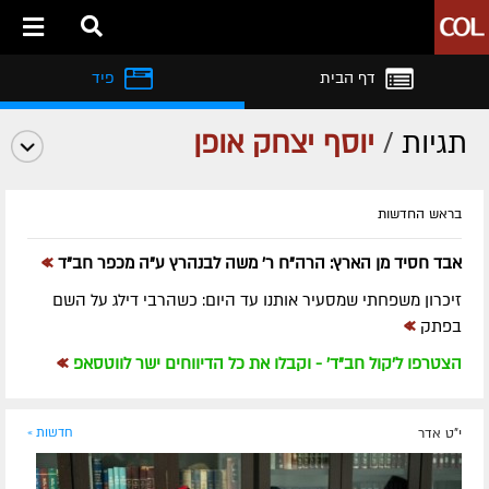
דף הבית
פיד
תגיות
/
יוסף יצחק אופן
בראש החדשות
»
אבד חסיד מן הארץ: הרה"ח ר' משה לבנהרץ ע"ה מכפר חב"ד
זיכרון משפחתי שמסעיר אותנו עד היום: כשהרבי דילג על השם
»
בפתק
»
הצטרפו ל'קול חב"ד' - וקבלו את כל הדיווחים ישר לווטסאפ
י"ט אדר
חדשות »