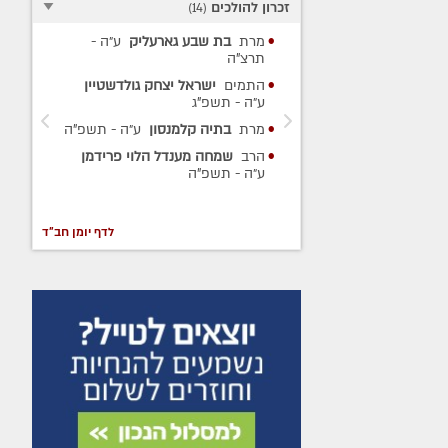
זכרון להולכים
)
14
(
גארעליק
ע״ה
-
הרה"ח
יוסף שיינער
ע״ה
-
מרת
אסתר שרון
ע״ה
- תשע"ח
יצחק גולדשטיין
הרה"ח
שמואל דוד בר טוב
ע״ה
-
תשע"ב
נסון
ע״ה
- תשפ"ה
הנערה
מירל פופאק
ע״ה
- תשע"א
דל הלוי פרידמן
הרבנית
לאה רייטשיק
ע״ה
-
תשס"ז
לדף יומן חב"ד