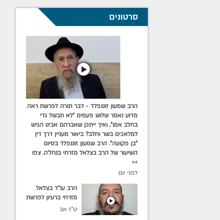
סרטונים
הרב שמעון זוננפלד - דבר תורה לפרשת ראה
מדוע נאמר שלוש פעמים "לא תבשל גדי
בחלב אמו", ואיך ייתכן שאברהם אבינו הגיש
למלאכים בשר וחלב? ביאור מעניין דרך דין
"בן פקועה". הרב שמעון זוננפלד בסיום
השיעור של הרב בצלאל מזרחי בנחל'ה. צפו
>>
לפני יום
הרב עו"ד בצלאל
מזרחי ברעיון לפרשת
השבוע: כיצד מועילה
ט"ז אב
תשובה לאנשי עיר