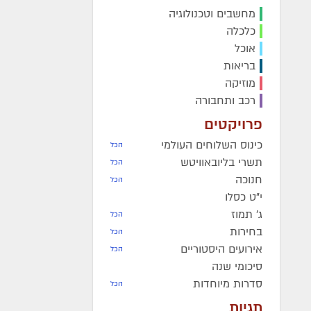
מחשבים וטכנולוגיה
מרת
בת שבע גארעליק
ע״ה
-
הרה"ח
יוסף שיינער
ע״ה
-
כלכלה
תרצ"ה
מרת
אסתר שרון
ע״ה
- תשע"
אוכל
התמים
ישראל יצחק גולדשטיין
בריאות
הרה"ח
שמואל דוד בר טוב
ע״
ע״ה
- תשפ"ג
תשע"ב
מוזיקה
מרת
בתיה קלמנסון
ע״ה
- תשפ"ה
הנערה
מירל פופאק
ע״ה
- ת
רכב ותחבורה
הרב
שמחה מענדל הלוי פרידמן
הרבנית
לאה רייטשיק
ע״ה
-
ע״ה
- תשפ"ה
פרויקטים
תשס"ז
כינוס השלוחים העולמי
הכל
תשרי בליובאוויטש
הכל
חנוכה
הכל
י"ט כסלו
ג' תמוז
הכל
בחירות
הכל
אירועים היסטוריים
הכל
סיכומי שנה
סדרות מיוחדות
הכל
תגיות