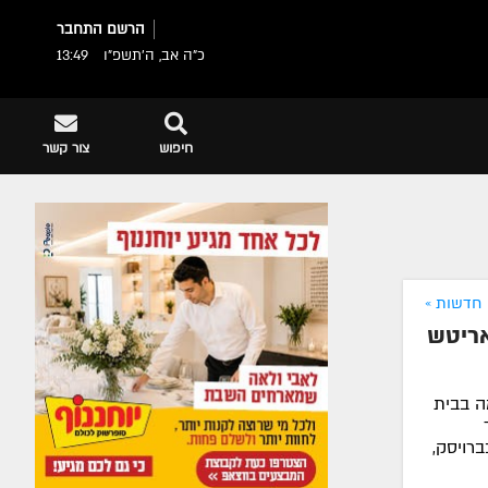
הרשם
התחבר
כ"ה אב, ה׳תשפ״ו
13:49
חיפוש
צור קשר
חדשות »
אריטש
נה שצולמה בבית
רויסק,
א