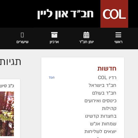
ראשי
יומן חב"ד
ארכיון
שיעורים
תגיות 
חדשות
רדיו COL
הכל
חב"ד בישראל
כ"ב סיון
חב"ד בעולם
כינוסים ואירועים
קהילות
בחצרות קדשינו
שמחות אנ"ש
יוצאים לשליחות