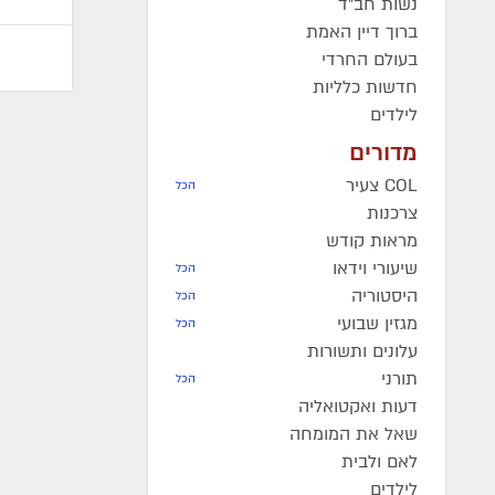
נשות חב"ד
ברוך דיין האמת
בעולם החרדי
חדשות כלליות
לילדים
מדורים
COL צעיר
הכל
צרכנות
מראות קודש
שיעורי וידאו
הכל
היסטוריה
הכל
מגזין שבועי
הכל
עלונים ותשורות
תורני
הכל
דעות ואקטואליה
שאל את המומחה
לאם ולבית
לילדים