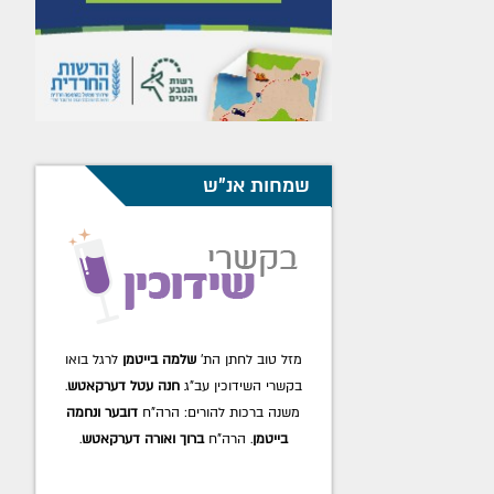
שמחות אנ"ש
מזל טוב לחתן הת'
שלמה בייטמן
לרגל בואו
בקשרי השידוכין עב"ג
חנה עטל דערקאטש
.
משנה ברכות להורים: הרה"ח
דובער ונחמה
בייטמן
. הרה"ח
ברוך ואורה דערקאטש
.