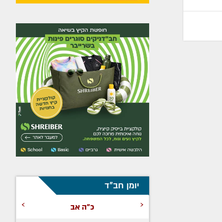
יומן חב"ד
›
‹
כ"ה אב