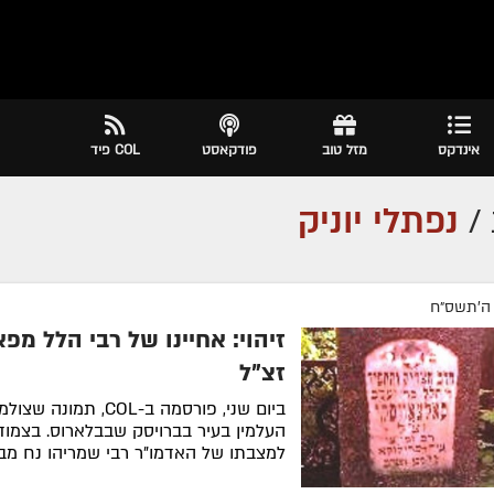
אינדקס
מזל טוב
פודקאסט
COL פיד
/
נפתלי יוניק
 ה׳תשס״ח
זיהוי: אחיינו של רבי הלל מפ
זצ"ל
ביום שני, פורסמה ב-COL, תמו
העלמין בעיר בברויסק שבבלארוס. בצמוד
למצבתו של האדמו"ר רבי שמריהו נח מבב
הוא הבחין במצבה שבתמונ...
לסיפור המל