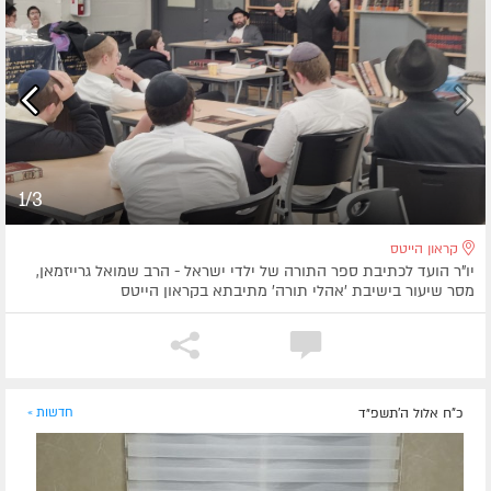
1/3
קראון הייטס
יו"ר הועד לכתיבת ספר התורה של ילדי ישראל - הרב שמואל גרייזמאן,
מסר שיעור בישיבת 'אהלי תורה' מתיבתא בקראון הייטס
כ"ח אלול ה׳תשפ״ד
חדשות »