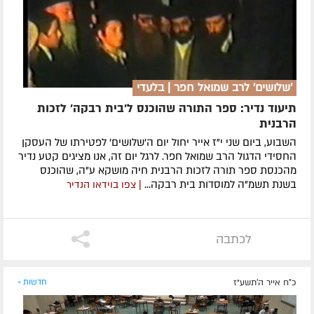
'שלושים' לרב שמואל חפר | בלעדי
תיעוד נדיר: ספר התורה שהוכנס ל'בית רבקה' לזכות
הרבנית
השבוע, ביום שני י"ז אייר יחול יום ה'שלושים' לפטירתו של העסקן
החסידי הדגול הרב שמואל חפר. לרגל יום זה, אנו מציגים קטע נדיר
מהכנסת ספר תורה לזכות הרבנית חיה מושקא ע"ה, שהוכנס
בשנת תשמ"ה למוסדות בית רבקה...
| צפו בוידאו הנדיר
לכתבה
כ"ח אייר ה׳תשע״ז
חדשות »