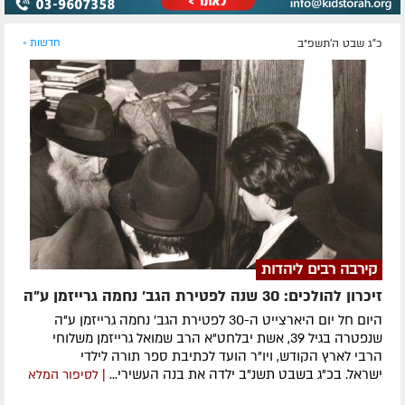
כ"ג שבט ה׳תשפ״ב
חדשות »
קירבה רבים ליהדות
זיכרון להולכים: 30 שנה לפטירת הגב' נחמה גרייזמן ע"ה
היום חל יום היארצייט ה-30 לפטירת הגב' נחמה גרייזמן ע"ה
שנפטרה בגיל 39, אשת יבלחט"א הרב שמואל גרייזמן משלוחי
הרבי לארץ הקודש, ויו"ר הועד לכתיבת ספר תורה לילדי
ישראל. בכ"ג בשבט תשנ"ב ילדה את בנה העשירי...
| לסיפור המלא