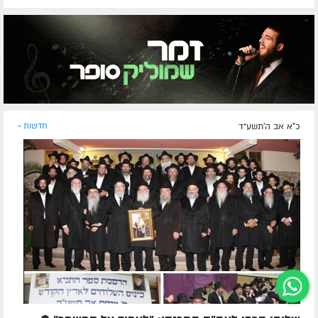
כ"א אב ה׳תשע״ד
חדשות »