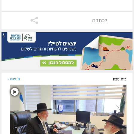
לכתבה
כ"ה טבת
חדשות »