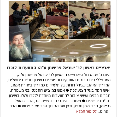
יארצייט ראשון לר' ישראל פרישמן ע"ה: התוועדות לזכרו
היום ט' שבט חל היארצייט הראשון לר' ישראל פרישמן ע"ה,
ממתפללי בית הכנסת הוותיקים והפעילים בשיכון חב"ד בירושלים,
המדריך האהוב שגידל דורות של תלמידים כמדריך ב'תורת אמת',
ואיש חסד בעל הצנע לכת ● אמש במוצ"ש התכנסו בני משפחה,
חברים רבנים ואישי ציבור להתוועדות מיוחדת לזכרו ולע"נ בשיכון
חב"ד בירושלים ● נאמו בין היתר: הרב שיינברגר, הרב שמואל
גרייזמן, הרב זלמן נוטיק, וסגן שר החינוך הרב מאיר פרוש ● הרב
יוסף מ...
לסיפור המלא