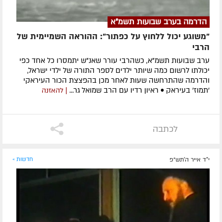
הדרמה בערב שבועות תשמ"א
"משוגע יכול ללחוץ על כפתור": ההוראה השמיימית של
הרבי
ערב שבועות תשמ"א, כשהרבי עורר שאנ"ש יתמסרו כל אחד כפי
יכולתו לרשום כמה שיותר ילדים לספר התורה של ילדי ישראל,
והדרמה שהתרחשה שעות לאחר מכן בהפצצת הכור העיראקי
'תמוז' בעיראק • ראיון רדיו עם הרב שמואל גר...
| להאזנה
לכתבה
י"ד אייר ה׳תש״פ
חדשות »