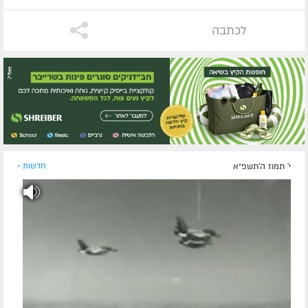
לכתבה
י' תמוז ה׳תשפ״א
חדשות »