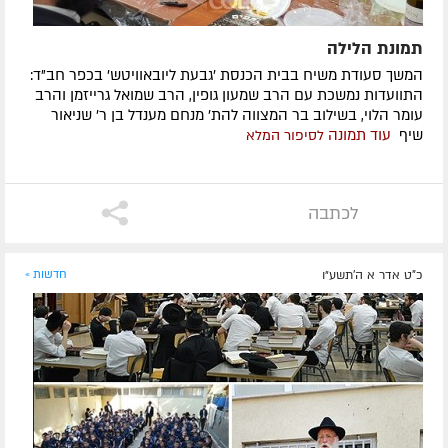
תמונת הלילה
המשך סעודת משיח בבית הכנסת 'גבעת ליובאוויטש' בכפר חב"ד:
התוועדות נמשכת עם הרב שמעון גופין, הרב שמואל גרייזמן והרב
עומר הלוי, בשילוב בר המצווה להת' מנחם מענדל בן ר' שניאור
שיף
עוד תמונה
לסיפור המלא
לכתבה
כ"ט אדר א ה׳תשע״ו
חדשות »