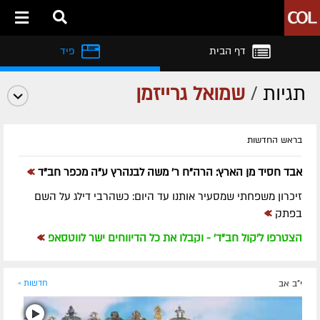
דף הבית
פיד
תגיות
/
שמואל גרייזמן
בראש החדשות
»
אבד חסיד מן הארץ: הרה"ח ר' משה לבנהרץ ע"ה מכפר חב"ד
זיכרון משפחתי שמסעיר אותנו עד היום: כשהרבי דילג על השם
»
בפתק
»
הצטרפו ל'קול חב"ד' - וקבלו את כל הדיווחים ישר לווטסאפ
י"ב אב
חדשות »