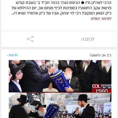
הרבי לאה"ק ת"ו ● הכינוס נערך בכפר חב"ד ב' בשבת קודש
פרשת עקב ה'תשע"ו בסמיכות לכ"ף מנחם אב, יום ההילולא של
כ"ק הגאון המקובל רבי לוי יצחק, אביו של כ"ק אדמו"ר נשיא דו...
לסיפור המלא
לכתבה
כ"ב אב ה׳תשע״ו
חדשות »