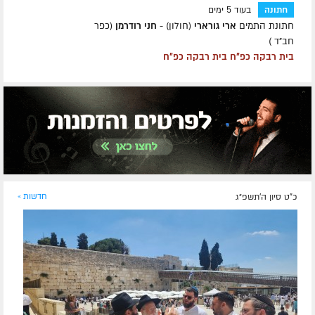
חתונה
בעוד 5 ימים
חתונת התמים
ארי גורארי
(חולון) -
חני רודרמן
(כפר
חב״ד )
בית רבקה כפ״ח בית רבקה כפ״ח
כ"ט סיון ה׳תשפ״ג
חדשות »