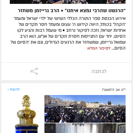
"הרגשנו שהרבי נמצא איתנו" • הרב גרייזמן משחזר
אירוע הכנסת ספר התורה הכללי השישי של ילדי ישראל ומעמד
'הקהל' בכותל, היווה קידוש ה' עצום ומעמד חסר תקדים של
אחדות ישראל, וזכה לסיקור נרחב • מי שעמל רבות והגיע לקו
הסיום, יחד עם התגייסות חסרת תקדים של אנ"ש, הוא הרב
שמואל גרייזמן, שמשחזר את הרגעים הגדולים, וגם את 'הסיום של
הסיום...
לסיפור המלא
לכתבה
י"ט אב ה׳תשע״ו
חדשות »