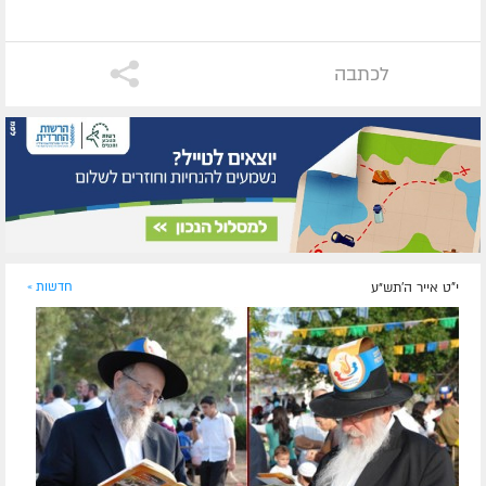
לכתבה
י"ט אייר ה׳תש״ע
חדשות »