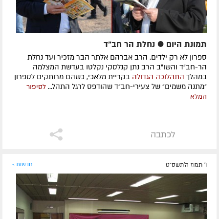
תמונת היום ● נחלת הר חב"ד
ספרון לא רק ילדים. הרב אברהם אלתר הבר מזכיר ועד נחלת
הר-חב"ד והשו"ב הרב נתן קנלסקי נקלטו בעדשת המצלמה
במהלך
התהלוכה הגדולה
בקריית מלאכי, כשהם מרותקים לספרון
"מתנה משמים" של צעירי-חב"ד שהודפס לרגל התהל...
לסיפור
המלא
לכתבה
ו' תמוז ה׳תשס״ט
חדשות »