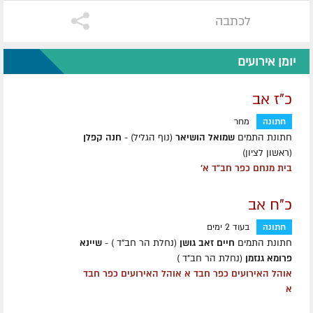
לכתבה
יומן אירועים
כ"ז אב
חתונה
מחר
חתונת התמים
שמואל הושיאר
(נוף הגליל) -
חנה קפלן
(ראשון לציון)
בית מנחם כפר חב"ד א'
כ"ח אב
חתונה
בעוד 2 ימים
חתונת התמים
חיים זאב גושן
(נחלת הר חב"ד ) -
שיינא
פרומא גנזמן
(נחלת הר חב"ד )
אוהל האירועים כפר חבד א אוהל האירועים כפר חבד
א