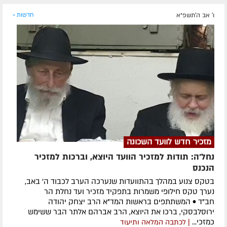
ו' אב ה׳תשפ״א
חדשות »
מזכיר חדש לוועד השכונה
נחל'ה: תודות למזכיר הוועד היוצא, וברכות למזכיר
הנכנס
בטקס צנוע במהלך בהתוועדות שנערכה הערב לכבוד ה' באב,
נערך טקס חילופי משמרות בתפקיד מזכיר ועד נחלת הר
חב"ד • המשתתפים בראשות המד"א הרב יצחק יהודה
ירוסלבסקי, ברכו את היוצא, הרב אברהם אלתר הבר ששימש
כמזכי...
| לכתבה המלאה ותיעוד