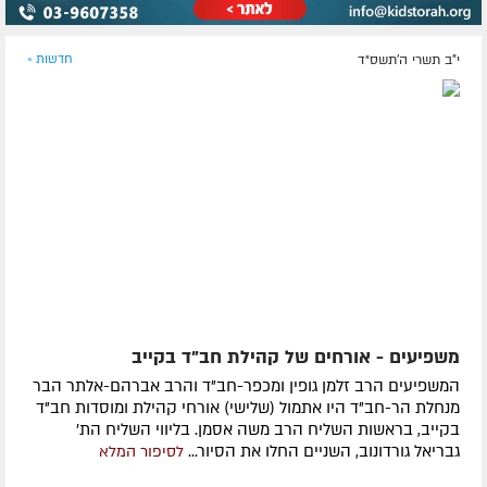
י"ב תשרי ה׳תשס״ד
חדשות »
משפיעים - אורחים של קהילת חב"ד בקייב
המשפיעים הרב זלמן גופין ומכפר-חב"ד והרב אברהם-אלתר הבר
מנחלת הר-חב"ד היו אתמול (שלישי) אורחי קהילת ומוסדות חב"ד
בקייב, בראשות השליח הרב משה אסמן. בליווי השליח הת'
גבריאל גורדונוב, השניים החלו את הסיור...
לסיפור המלא