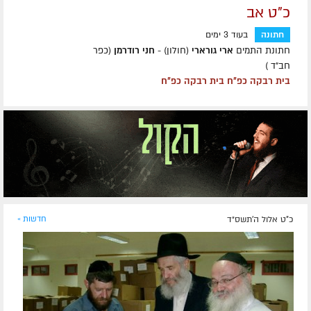
כ"ט אב
חתונה
בעוד 3 ימים
חתונת התמים
ארי גורארי
(חולון) -
חני רודרמן
(כפר
חב״ד )
בית רבקה כפ״ח בית רבקה כפ״ח
כ"ט אלול ה׳תשס״ד
חדשות »