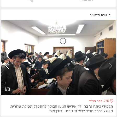
ה' טבת ה׳תש״פ
1/3
770, כפר חב"ד
תלמידי כיתה ט' בחיידר אידיש הגיעו הבוקר להתפלל תפילת שחרית
ב-770 בכפר חב"ד לרגל ה' טבת - דידן נצח