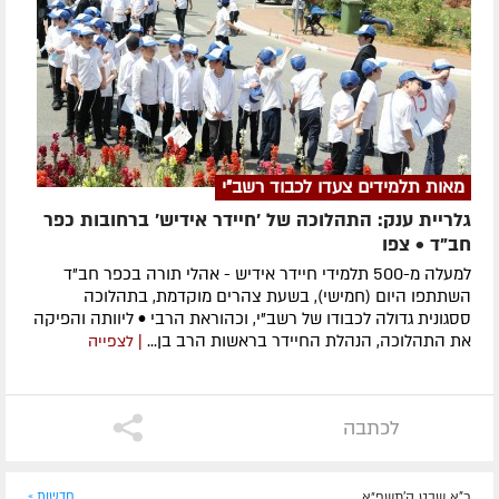
מאות תלמידים צעדו לכבוד רשב"י
גלריית ענק: התהלוכה של 'חיידר אידיש' ברחובות כפר
חב"ד • צפו
למעלה מ-500 תלמידי חיידר אידיש - אהלי תורה בכפר חב"ד
השתתפו היום (חמישי), בשעת צהרים מוקדמת, בתהלוכה
ססגונית גדולה לכבודו של רשב"י, וכהוראת הרבי • ליוותה והפיקה
את התהלוכה, הנהלת החיידר בראשות הרב בן...
| לצפייה
לכתבה
כ"א שבט ה׳תשפ״א
חדשות »