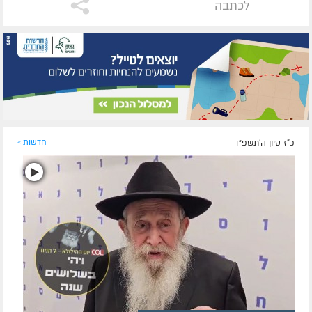
לכתבה
כ"ז סיון ה׳תשפ״ד
חדשות »