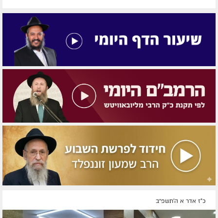
כ"ז אדר א ה׳תשפ״ב