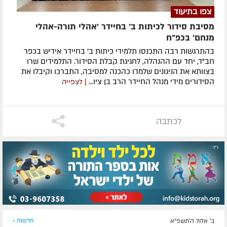
צפו בתיעוד
מסיבת סידור לכיתות ב׳ בחיידר ׳אהלי תורה-אהלי
מנחם׳ בכפ"ח
בהתרגשות רבה התכנסו תלמידי כיתות ב' בחיידר אידיש בכפר
חב"ד, יחד עם ההנהלה, לחגיגת קבלת הסידור. התלמידים שרו
בצוותא את הניגונים שלמדו כהכנה למסיבה, התברכו וקיבלו את
הסידורים מידי מנהל החיידר הרב בן ציו...
| לצפייה
לכתבה
ב' אלול ה׳תשפ״א
חדשות »