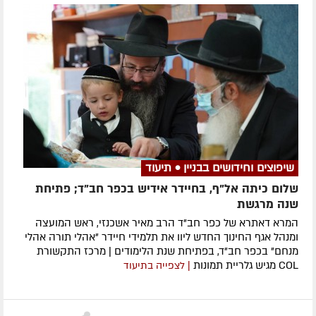
שיפוצים וחידושים בבניין • תיעוד
שלום כיתה אל"ף, בחיידר אידיש בכפר חב"ד; פתיחת
שנה מרגשת
המרא דאתרא של כפר חב"ד הרב מאיר אשכנזי, ראש המועצה
ומנהל אגף החינוך החדש ליוו את תלמידי חיידר "אהלי תורה אהלי
מנחם" בכפר חב"ד, בפתיחת שנת הלימודים | מרכז התקשורת
COL מגיש גלריית תמונות
| לצפייה בתיעוד