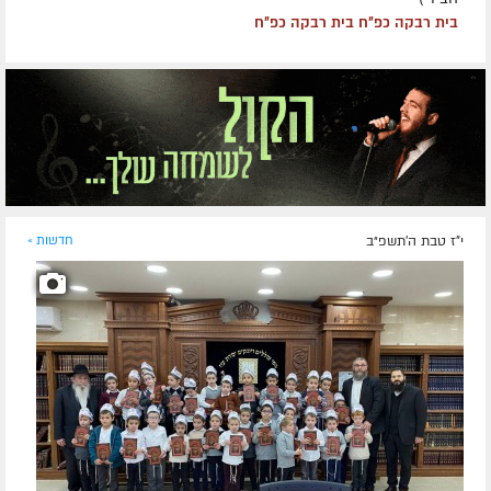
בית רבקה כפ״ח בית רבקה כפ״ח
י"ז טבת ה׳תשפ״ב
חדשות »