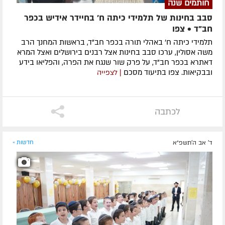
חותמים שנה
סבב בחינות של תלמידי כיתה ח' בחיידר אידיש בכפר
חב"ד • צפו
תלמידי כיתה ח' באהלי תורה בכפר חב"ד, בראשות המחנך הרב
משה אסולין, ערכו סבב בחינות אצל רבנים בירושלים ואצל המרא
דאתרא בכפר חב"ד, על פרק שור שנגח את הפרה, והפליאו בידע
ובבקיאות. צפו בתיעוד מסכם
| לצפייה
לכתבה
ד' אב ה׳תשפ״א
חדשות »