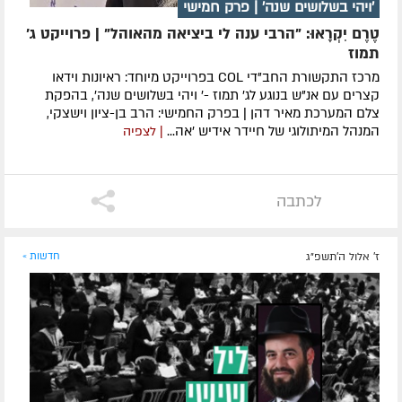
'ויהי בשלושים שנה' | פרק חמישי
טֶרֶם יִקְרָאוּ: "הרבי ענה לי ביציאה מהאוהל" | פרוייקט ג'
תמוז
מרכז התקשורת החב"די COL בפרוייקט מיוחד: ראיונות וידאו
קצרים עם אנ"ש בנוגע לג' תמוז -' ויהי בשלושים שנה', בהפקת
צלם המערכת מאיר דהן | בפרק החמישי: הרב בן-ציון וישצקי,
המנהל המיתולוגי של חיידר אידיש 'אה...
| לצפיה
לכתבה
ז' אלול ה׳תשפ״ג
חדשות »