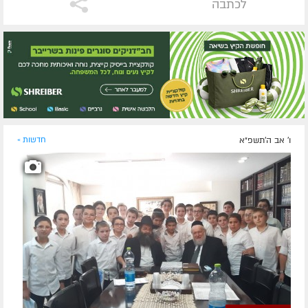
לכתבה
ו' אב ה׳תשפ״א
חדשות »