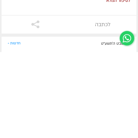
לסיפור המלא
לכתבה
ט"ז שבט ה׳תשע״ט
חדשות »
זמני התפילות וניחום אבלים בבית משפחת ליסון בכפר
חב"ד