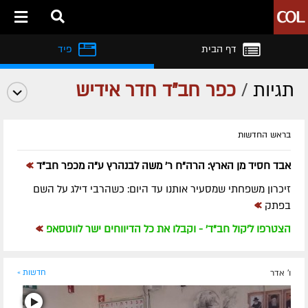
דף הבית
פיד
תגיות
/
כפר חב"ד חדר אידיש
בראש החדשות
»
אבד חסיד מן הארץ: הרה"ח ר' משה לבנהרץ ע"ה מכפר חב"ד
זיכרון משפחתי שמסעיר אותנו עד היום: כשהרבי דילג על השם
»
בפתק
»
הצטרפו ל'קול חב"ד' - וקבלו את כל הדיווחים ישר לווטסאפ
ו' אדר
חדשות »