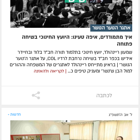
אתגר הנוער הנושר
איך מתמודדים, איפה טעינו: היועץ החינוכי בשיחה
פתוחה
שמעון ריינהולד, יועץ חינוכי בתלמוד תורה חב"ד בלוד ובחיידר
אידיש בכפר חב"ד בשיחה נרחבת לרדיו COL, על אתגר ה'נוער
הנושר' | בראיון מתייחס ריינהולד לאתגרים של המשפחה וההורים
למול הבן ש'נשר' ומעניק טיפים כ...
| לקריאה ולהאזנה
לכתבה
ל' אב ה׳תשפ״ג
חדשות »