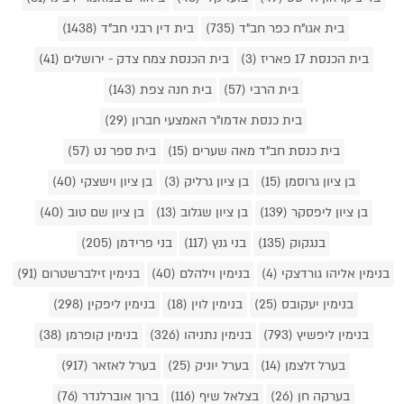
בית אגו"ח כפר חב"ד (735)
בית דין רבני חב"ד (1438)
בית הכנסת 17 פאריז (3)
בית הכנסת צמח צדק - ירושלים (41)
בית הרבי (57)
בית חנה צפת (143)
בית כנסת אדמו"ר האמצעי חברון (29)
בית כנסת חב"ד מאה שערים (15)
בית ספר נט (57)
בן ציון גרוסמן (15)
בן ציון גרליק (3)
בן ציון וישצקי (40)
בן ציון ליפסקר (139)
בן ציון שגלוב (13)
בן ציון שם טוב (40)
בנגקוק (135)
בני גנץ (117)
בני פרידמן (205)
בנימין אליהו גורדצקי (4)
בנימין וילהלם (40)
בנימין זילברשטרום (91)
בנימין יעקובס (25)
בנימין לוין (18)
בנימין ליפקין (298)
בנימין ליפשיץ (793)
בנימין נתניהו (326)
בנימין קופרמן (38)
בערל זלצמן (14)
בערל יוניק (25)
בערל לאזאר (917)
בערקה חן (26)
בצלאל שיף (116)
ברוך אוברלנדר (76)