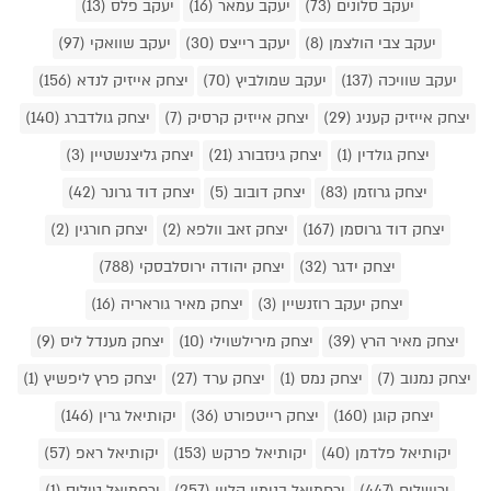
יעקב סלונים (73)
יעקב עמאר (16)
יעקב פלס (13)
יעקב צבי הולצמן (8)
יעקב רייצס (30)
יעקב שוואקי (97)
יעקב שוויכה (137)
יעקב שמולביץ (70)
יצחק אייזיק לנדא (156)
יצחק אייזיק קעניג (29)
יצחק אייזיק קרסיק (7)
יצחק גולדברג (140)
יצחק גולדין (1)
יצחק גינזבורג (21)
יצחק גליצנשטיין (3)
יצחק גרוזמן (83)
יצחק דובוב (5)
יצחק דוד גרונר (42)
יצחק דוד גרוסמן (167)
יצחק זאב וולפא (2)
יצחק חורגין (2)
יצחק ידגר (32)
יצחק יהודה ירוסלבסקי (788)
יצחק יעקב רוזנשיין (3)
יצחק מאיר גוראריה (16)
יצחק מאיר הרץ (39)
יצחק מירילשוילי (10)
יצחק מענדל ליס (9)
יצחק נמנוב (7)
יצחק נמס (1)
יצחק ערד (27)
יצחק פרץ ליפשיץ (1)
יצחק קוגן (160)
יצחק רייטפורט (36)
יקותיאל גרין (146)
יקותיאל פלדמן (40)
יקותיאל פרקש (153)
יקותיאל ראפ (57)
ירושלים (447)
ירחמיאל בנימין קליין (257)
ירחמיאל טיליס (1)