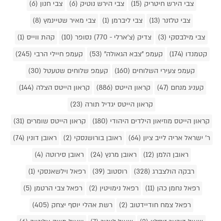
צבי הירש חיטריק (15)
צבי הירש נוטיק (6)
צבי חנון (6)
צבי טלזנר (13)
צבי ליברמן (1)
צבי מאיר שטיינמץ (8)
צבי מילבסקי (3)
צדיק (צ'ארלי - 770) נסופר (10)
קהת ווייס (1)
קטמנדו (174)
קעמפ "צבא הגאולה" (53)
קעמפ חיילי הרבי (245)
קעמפ צעירי השלוחים (160)
קעמפ שלוחים שטעטל (30)
קעניג מנחם (47)
קראון הייטס (886)
קראון הייטס הצלה (144)
קראון הייטס יגדיל תורה (23)
קראון הייטס מוזיאון הילדים היהודי (180)
קראון הייטס שומרים (31)
ר' ישראל אריה לייב ציון (64)
ראובן בורושנסקי (2)
ראובן דונין (74)
ראובן הלמן (12)
ראובן מרנץ (24)
ראובן סירוטה (4)
רבקה הולצברג (328)
רוסטוב (39)
רפאל וילשאנסקי (1)
רפאל נחמן כהן (11)
רפאל נימויטין (2)
רפאל צבי הרטמן (5)
רפאל צמח חודיידטוב (2)
רשת אהלי יוסף יצחק (405)