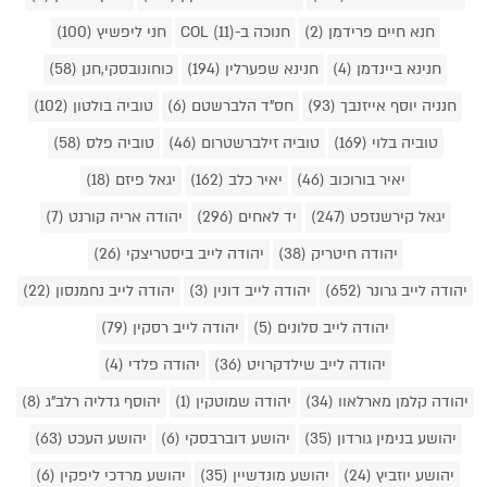
חנא חיים פרידמן (2)
חנוכה ב-COL (11)
חני ליפשיץ (100)
חנינא ביינדמן (4)
חנינא שפערלין (194)
כוחונובסקי,חנן (58)
חנניה יוסף אייזנבך (93)
חס"ד הלברשטם (6)
טוביה בולטון (102)
טוביה בלוי (169)
טוביה זילברשטרום (46)
טוביה פלס (58)
יאיר בורוכוב (46)
יאיר כלב (162)
יגאל פיזם (18)
יגאל קירשנזפט (247)
יד לאחים (296)
יהודה אריה קורנט (7)
יהודה חיטריק (38)
יהודה לייב ביסטריצקי (26)
יהודה לייב גרונר (652)
יהודה לייב דונין (3)
יהודה לייב נחמנסון (22)
יהודה לייב סלונים (5)
יהודה לייב רסקין (79)
יהודה לייב שילדקרויט (36)
יהודה פלדי (4)
יהודה קלמן מארלאוו (34)
יהודה שמוטקין (1)
יהוסף גדליה רלב"ג (8)
יהושע בנימין גורדון (35)
יהושע דוברבסקי (6)
יהושע העכט (63)
יהושע יוזביץ (24)
יהושע מונדשיין (35)
יהושע מרדכי ליפקין (6)