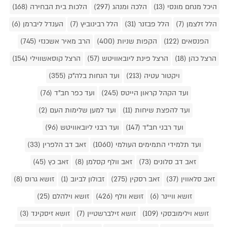
היכל מנחם מונסי (13)
הלכה ומנהג (297)
הלכות בית הבחירה (168)
הלל זלצמן (7)
הלל פבזנר (31)
הלל רבינוביץ (7)
הענדל ליברמן (6)
הפנסאים (122)
הקפות שניות (400)
הרב מאיר אשכנזי (745)
הרצל כהן (18)
הרצל פינת ליובאוויטש (57)
הרצל קוסאשווילי (154)
ויקטור עטיה (213)
ועד הנחות בלה"ק (355)
ועד הקהל קראון הייטס (245)
ועד כפר חב"ד (76)
ועד להפצת שיחות (11)
ועד למען שלימות העם (2)
ועד רבני חב"ד (147)
ועד רבני ליובאוויטש (96)
ועד תלמידי התמימים העולמי (1060)
זאב דב הלפרין (33)
זאב דב סלונים (73)
זאב וולף קסלמן (8)
זאב כץ (45)
זאב סלאווין (37)
זאב רסקין (275)
זבולון לביוב (1)
זושא גרוס (8)
זושא וויינר (6)
זושא וולף (426)
זושא וילהלם (25)
זושא וילימובסקי (109)
זושא זילברשטיין (7)
זושא זיסקינד (3)