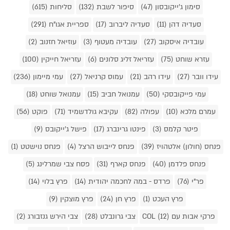
סימון ג'ייקובסון (47)
סיפור לשבת (132)
סליחות (615)
סעדיה דהן (11)
סעדיה ליברוב (17)
ספריית אגו"ח (291)
עובדיה איסקוב (27)
עובדיה מעטוף (3)
עוזיאל חזנוב (2)
עזרא שוחט (75)
עזריאל זליג סלונים (6)
עזריאל חייקין (100)
עידו וובר (27)
עידו רהב (21)
עמוס קרניאל (27)
עמי מיימון (236)
עמי פייקובסקי (50)
עמנואל חביב (15)
עמנואל שוחט (18)
עמרם מלכא (10)
עפולה (82)
עקיבא גולדשמיד (71)
פוקט (56)
פיטר קלמס (3)
פינטו גרינברג (17)
פישל ג'ייקובס (9)
פנחס (חולון) אלטהויז (39)
פנחס לייבוש הרצל (4)
פנחס נוישטט (1)
פנחס פלדמן (40)
פנחס קארף (31)
פסח צבי שמרלינג (5)
פר"י (76)
פרדס - במה לחכמה יהודית (14)
פרץ בלוי (14)
פרץ העכט (1)
פרץ חן (24)
פרץ מוצקין (9)
פרקי אבות עם COL (12)
צבי גרונבלט (28)
צבי הירש גנזבורג (2)