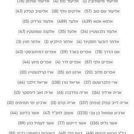
אליעזר מישולובין (1)
אליעזר ננס (4)
אליעזר שולמן (78)
אליעזר שם טוב (57)
אליקים וולף (18)
אלישיב קפלון (47)
אלמא אטא (439)
אלעד (489)
אלעזר גורליק (15)
אלעזר גלבשטיין (24)
אלעל (35)
אלקנה שמוטקין (47)
אלתר דובער חסקינד (4)
אלתר הילביץ (1)
אלתר חנין (3)
אם הדרך (78)
אפרים בוגרד (29)
אפרים דמיחובסקי (43)
אפרים וולף (87)
אפרים לרר (4)
אפרים מינץ (44)
אפרים מלוב (20)
ארגון הגג (15)
ארז קרלנשטיין (10)
ארי הלברשטם (37)
אריאל גורן (138)
אריאל זילבר (64)
אריה ארליך (114)
אריה גולדברג (61)
אריה זאב ליפסקר (13)
אריה לייב קפלן (צפת) (137)
אריה קדם (11)
ארכיון ימי תמימים (10)
ארכיון שמואל בן צבי (1231)
אשנב לחב"ד (47)
אשר בלינוב (44)
אשר גליס (136)
אשר דייטש (77)
אשר לעמיל כהן (89)
בד"צ קראון הייטס (49)
בועז קלי (48)
ביאורים במאמרי רבינו (81)