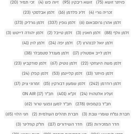
פויזנר זושא (75)
זושא ריבקין (95)
זיוה פש (4)
זכי תמיר (20)
זכריה גורי (4)
זליג פלדמן (16)
זלמן אבלסקי (23)
זלמן אהרן גרוסבאום (6)
זלמן גופין (337)
זלמן גורליק (173)
זלמן וולף (88)
זלמן חאנין (3)
זלמן טייבל (2)
זלמן יהודה דייטש (3)
זלמן יואל לבנהרץ (7)
זלמן יפה (24)
זלמן לוין (41)
זלמן לייב אסטולין (17)
זלמן מענדל סטמבלר (38)
זלמן משה היצחקי (22)
זלמן נוטיק (67)
זלמן סודקביץ (23)
זלמן פויזנר (13)
זלמן קליינמן (53)
זלמן קפלן (24)
זלמן רודרמן (242)
זלמן שמעון דבורקין (15)
זמרוני ציק (17)
זעליג אלטהויז (24)
זק"א (401)
חב"ד ON AIR (17)
חב"ד בקמפוס (278)
חב"ד למען נפגעי טרור (62)
חברת גמ"ח שומרי שבת (3)
חברת תהלים העולמית (2)
חגי הלוי (65)
חדר המזכירות (15)
חדר השידורים (117)
חז"ק קוזלינר (3)