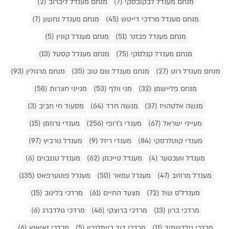
מנחם מענדל לבקובסקי (7)
מנחם מענדל ליברוב (2)
מנחם מענדל מרדכי דייטש (45)
מנחם מענדל נחשון (7)
מנחם מענדל פבזנר (51)
מנחם מענדל קונין (5)
מנחם מענדל קנלסקי (75)
מנחם מענדל קסטל (13)
מנחם מענדל רוט (27)
מנחם מענדל שם טוב (35)
מנחם מרגולין (93)
מנחם פליישמן (32)
מני וולף (53)
מנייני חצרות (58)
מנשה אלטהויז (37)
מנשה חדד (64)
מסעוד חי חביב (3)
מעייני ישראל (67)
מענדי ג'רופי (256)
מענדי גרוזמן (15)
מענדי קוטלרסקי (84)
מענדי ריזל (9)
מענדל גורביץ (97)
מענדל וועכטער (4)
מענדל טייכמן (62)
מענדל טננבוים (6)
מענדל מרוזוב (47)
מענדל עמאר (50)
מענדל פוטערפאס (135)
מענדל'ס שול (72)
מצעד החיים (61)
מרדכי בלינוב (15)
מרדכי ברון (13)
מרדכי ברוצקי (46)
מרדכי גולדברג (6)
מרדכי גולדשמיד (11)
מרדכי דוד בוימלגרין (5)
מרדכי זאיאנץ (6)