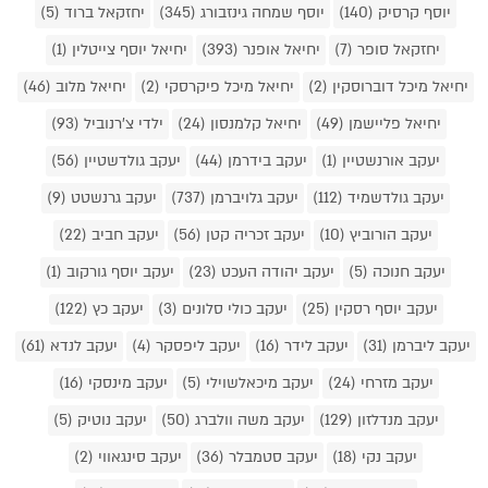
יוסף קרסיק (140)
יוסף שמחה גינזבורג (345)
יחזקאל ברוד (5)
יחזקאל סופר (7)
יחיאל אופנר (393)
יחיאל יוסף צייטלין (1)
יחיאל מיכל דוברוסקין (2)
יחיאל מיכל פיקרסקי (2)
יחיאל מלוב (46)
יחיאל פליישמן (49)
יחיאל קלמנסון (24)
ילדי צ'רנוביל (93)
יעקב אורנשטיין (1)
יעקב בידרמן (44)
יעקב גולדשטיין (56)
יעקב גולדשמיד (112)
יעקב גלויברמן (737)
יעקב גרנשטט (9)
יעקב הורוביץ (10)
יעקב זכריה קטן (56)
יעקב חביב (22)
יעקב חנוכה (5)
יעקב יהודה העכט (23)
יעקב יוסף גורקוב (1)
יעקב יוסף רסקין (25)
יעקב כולי סלונים (3)
יעקב כץ (122)
יעקב ליברמן (31)
יעקב לידר (16)
יעקב ליפסקר (4)
יעקב לנדא (61)
יעקב מזרחי (24)
יעקב מיכאלשוילי (5)
יעקב מינסקי (16)
יעקב מנדלזון (129)
יעקב משה וולברג (50)
יעקב נוטיק (5)
יעקב נקי (18)
יעקב סטמבלר (36)
יעקב סינגאווי (2)