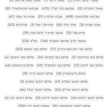
שאול דובער זיסלין (2)
שאול לייטר (7)
שאול משה אליטוב (6)
שאול רוזנבלט (12)
שבועון כפר חב"ד (670)
שבתאי מיכאלשוילי (10)
שבתאי סלבטיצקי (498)
שבתי אלפרין (17)
שגיא הר שפר (67)
שגיב עמית (11)
שחר וולף (84)
שטיינבך שול (3)
שידוכים (142)
שייע סגל (31)
שיעור תניא ר' זלמן גופין (29)
שיעורי הרב שניאור אשכנזי (746)
של"ה (176)
שלום אורי נתן נטע ברכהן (27)
שלום בער בוטמן (102)
שלום בער גורודצקי (2)
שלום בער גנזבורג (24)
שלום בער וישצקי (4)
שלום בער לויטין (27)
שלום בער סטמבלר (40)
שלום ברוכשטט (46)
שלום גליצנשטיין (13)
שלום דובער ברוד (15)
שלום דובער גוטליב (47)
שלום דובער גוטניק (5)
שלום דובער גורליק (40)
שלום דובער הנדל (44)
שלום דובער וולפא (46)
שלום דובער חייקין (13)
שלום דובער כהן (6)
שלום דובער לבקובסקי (15)
שלום דובער לוין (350)