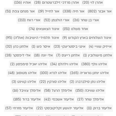
אהרן לוי (20)
אהרן מרדכי זילברשטרום (28)
אוהיו (136)
אור אבנר (802)
אור חיה (338)
אור לחייל (19)
אור מנחם צפת (51)
אורי בן שחר (26)
אורי הולצמן (52)
אורי רווח (213)
אחד משלנו (151)
איגוד הצאצאים (74)
איגוד השלוחים בארץ הקודש (9)
איגוד תלמידי הישיבות (את"ה) (95)
אייזיק שוויי (4)
אינגי ביסטריצקי (23)
איסר פש (1)
אלחנן כהן (32)
אלחנן מישולובין (1)
אלחנן רייצס (7)
אלי יונה (18)
אלי ליפסקר (28)
אליהו וולף (380)
אליהו וילהלם (34)
אליהו יאכיל סימפסון (2)
אליהו יוחנן גוראריה (265)
אליהו לנדא (100)
אליהו מטוסוב (48)
אליהו נתן סילברברג (2)
אליהו סורקין (22)
אליהו קווינט (3)
אליהו שוויכה (150)
אלימלך הרצל (58)
אלימלך צוויבל (16)
אלימלך שחר (27)
אליעזר אשכנזי (42)
אליעזר ברוד (185)
אליעזר ברוק (11)
אליעזר יהושע זקליקובסקי (22)
אליעזר מזרחי (57)