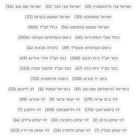
ישראל צבי גליצנשטיין (15)
ישראל צבי הבר (12)
ישראל שם טוב (54)
ישראל שמוטקין (30)
ישראל שמעון בקרמן (22)
ישראל שמעון קלמנסון (54)
כולל חב"ד (865)
כולל שע"י המזכירות (60)
כינוס השלוחים העולמי (1504)
כינוס השלוחים תשפ"ד (39)
כלכלה מכונת (14)
כפר חב"ד בית רבקה (368)
כפר חב"ד חדר אידיש (49)
כפר חב"ד ירחי כלה (67)
כפר חב"ד תלמוד תורה (333)
כתב יד קודש (328)
כתבה פרסומית (713)
כתריאל (ירושלים) שם טוב (19)
כתריאל קסטל (11)
לב לייבמן (33)
לוד בית אריה (179)
לוי יצחר גרונר (9)
לוי אדרעי (89)
לוי ביסטריצקי (170)
לוי וילימובסקי (108)
לוי וילנקין (7)
לוי יצחק ברוק (2)
לוי יצחק גינזבורג (10)
לוי יצחק גרליק (14)
לוי יצחק הבלין (7)
לוי יצחק הלפרין (26)
לוי יצחק פריידין (123)