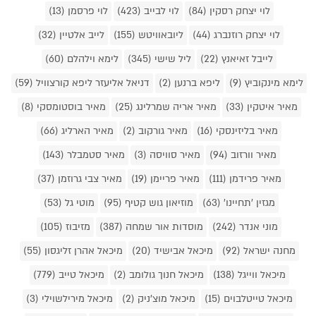
לוי יצחק רסקין (84)
לוי לבייב (423)
לוי פרסמן (13)
לוי יצחק רוזנברג (44)
ליובאוויטש (155)
לייב אלטיין (32)
לייבל זאיאנץ (22)
ליל שישי (345)
לימא וילהלם (60)
לימא מינקוביץ (9)
ליפא ברנען (2)
דניאל אליעזר ליפא קורצוויל (59)
מאיר איטקין (33)
מאיר אריה שמרלינג (25)
מאיר בוסטומסקי (8)
מאיר בליזינסקי (16)
מאיר גורקוב (2)
מאיר הארליג (66)
מאיר וורזוב (94)
מאיר סוויסה (3)
מאיר סטמבלר (143)
מאיר פרידמן (111)
מאיר פריימן (19)
מאיר צבי גרוזמן (37)
מגזין 'תחיינו' (63)
מוזיאון גוש קטיף (95)
מוטי גל (53)
מוני אנדר (242)
מוסדות אור שמחה (387)
מזיבוז (105)
מחנה ישראל (92)
מיכאל אבישיד (20)
מיכאל אהרן זליגסון (55)
מיכאל ווייגל (138)
מיכאל חנוך גולומב (2)
מיכאל טייב (779)
מיכאל טייטלבוים (15)
מיכאל מוצ'ניק (2)
מיכאל מירילשוילי (3)