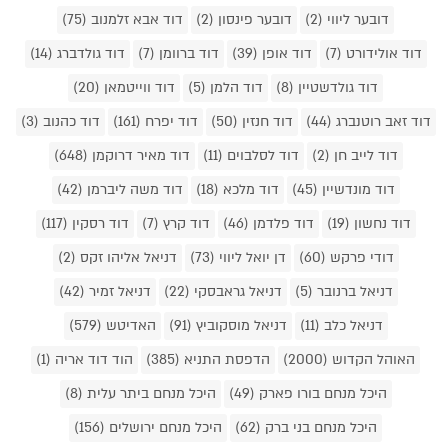
דובער ליווי (2)
דובער פינסון (2)
דוד אבא זלמנוב (75)
דוד אולידורט (7)
דוד אופן (39)
דוד ברוומן (7)
דוד גולדברג (14)
דוד גולדשטיין (8)
דוד הלמן (5)
דוד ווייטמאן (20)
דוד זאב רוטנברג (44)
דוד חנזין (50)
דוד יפרח (161)
דוד כהנוב (3)
דוד לייב חן (2)
דוד לסלבוים (11)
דוד מאיר דרוקמן (648)
דוד מונדשיין (45)
דוד מלכא (18)
דוד משה ליברמן (42)
דוד נחשון (19)
דוד פלדמן (46)
דוד קרץ (7)
דוד רסקין (117)
דודי פרקש (60)
דן יואל ליווי (73)
דניאל אליהו זקס (2)
דניאל ברנובר (5)
דניאל גראבסקי (22)
דניאל זמיר (42)
דניאל כלב (11)
דניאל מוסקוביץ (91)
האדיטש (579)
האוהל הקדוש (2000)
הדפסת התניא (385)
הוד דוד אריה (1)
היכל מנחם בורו פארק (49)
היכל מנחם ביתר עלית (8)
היכל מנחם בני ברק (62)
היכל מנחם ירושלים (156)