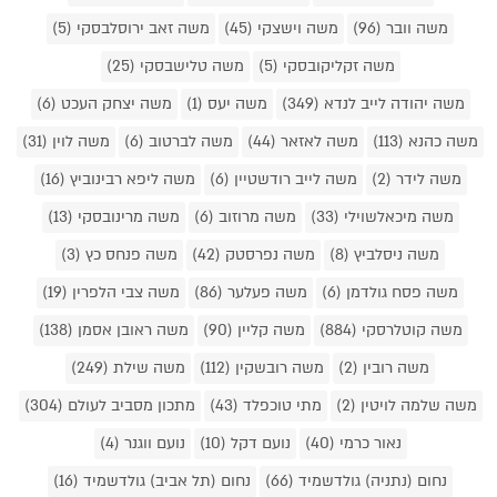
משה וובר (96)
משה וישצקי (45)
משה זאב ירוסלבסקי (5)
משה זקליקובסקי (5)
משה טלישבסקי (25)
משה יהודה לייב לנדא (349)
משה יעס (1)
משה יצחק העכט (6)
משה כהנא (113)
משה לאזאר (44)
משה לברטוב (6)
משה לוין (31)
משה לידר (2)
משה לייב רודשטיין (6)
משה ליפא רבינוביץ (16)
משה מיכאלשוילי (33)
משה מרוזוב (6)
משה מרינובסקי (13)
משה ניסלביץ (8)
משה נפרסטק (42)
משה פנחס כץ (3)
משה פסח גולדמן (6)
משה פעלער (86)
משה צבי הלפרין (19)
משה קוטלרסקי (884)
משה קליין (90)
משה ראובן אסמן (138)
משה רובין (2)
משה רובשקין (112)
משה שילת (249)
משה שלמה לויטין (2)
מתי טוכפלד (43)
מתכון מסביב לעולם (304)
נאור כרמי (40)
נועם דקל (10)
נועם ווגנר (4)
נחום (נתניה) גולדשמיד (66)
נחום (תל אביב) גולדשמיד (16)