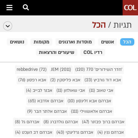
תגיות /
הכל
הכל
אנשים
מוסדות וארגונים
מקומות
נושאים
רדיו COL
שיעורים והרצאות
'חדר השידורים' 770 (120)
JEM (2011)
rebbedrive (72)
אבא דוד גורביץ (23)
אבא פליסקין (2)
אבא רפסון (76)
אבי טאוב (11)
אבי שאולזון (11)
אבנר לבייב (4)
אברהם אבא זליגסון (10)
אברהם אזדבא (65)
אברהם אלאשווילי (111)
אברהם אלתר הבר (9)
אברהם ברוך פבזנר (47)
אברהם גולדברג (8)
אברהם גל (8)
אברהם גנין (4)
אברהם גרליצקי (43)
אברהם דב העכט (4)