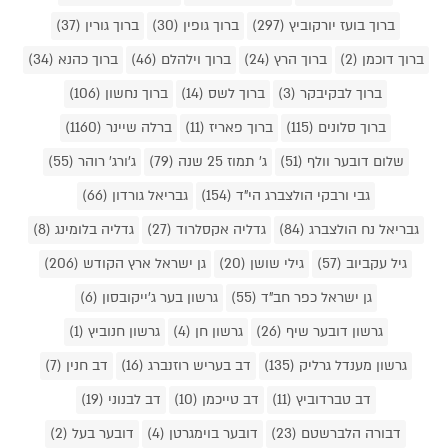
ברוך בועז יורקוביץ (297)
ברוך גופין (30)
ברוך גורין (37)
ברוך דוכמן (2)
ברוך הרץ (24)
ברוך וילהלם (46)
ברוך כהנא (34)
ברוך לבקיבקר (3)
ברוך לשס (14)
ברוך נחשון (106)
ברוך סלונים (115)
ברוך פאריז (11)
ברלה שיינר (1160)
שלום דובער וולף (51)
ג' תמוז 25 שנה (79)
ג'ורג' רוהר (55)
גבי ורבקי הולצברג הי"ד (154)
גבריאל גורדון (66)
גבריאל נח הולצברג (84)
גדליה אקסלרוד (27)
גדליה בלומינג (8)
גיל עקביוב (57)
גילי שושן (20)
גן ישראל ארץ הקודש (206)
גן ישראל כפר חב"ד (55)
גרשון בער ג'ייקובסון (6)
גרשון דובער שיף (26)
גרשון חן (4)
גרשון חנוביץ (1)
גרשון מענדל גרליק (135)
דב בעריש רוזנברג (16)
דב חנין (7)
דב טברדוביץ (11)
דב טייכמן (10)
דב לבנוני (19)
דבורה הלברשטם (23)
דובער בוימגרטן (4)
דובער בעל (2)