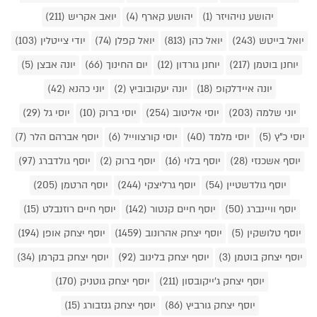
יהושע נויהויזר (1)
יהושע קארף (4)
יואב אקריש (211)
יואל בייטש (243)
יואל כהן (813)
יואל קפלן (74)
יודי צייטלין (103)
יוחנן בוטמן (217)
יוחנן גורדון (12)
יום החינוך (66)
יונה אבצן (5)
יונה איידלקופ (18)
יונה יעקובוביץ (2)
יוני כהנא (42)
יוני שלמה (203)
יוסי אליטוב (254)
יוסי ברוק (10)
יוסי גל (29)
יוסי כ"ץ (5)
יוסי מלמד (40)
יוסי קורצווייל (6)
יוסף אברהם הלר (7)
יוסף אשכנזי (28)
יוסף בלוי (16)
יוסף ברוק (2)
יוסף גולדברג (97)
יוסף גולדשטיין (54)
יוסף גרליצקי (244)
יוסף הרטמן (205)
יוסף וויינברג (50)
יוסף חיים קנטור (142)
יוסף חיים רוזנבלט (15)
יוסף טלושקין (5)
יוסף יצחק אהרונוב (1459)
יוסף יצחק אופן (194)
יוסף יצחק בוטמן (3)
יוסף יצחק בלינוב (92)
יוסף יצחק בקרמן (34)
יוסף יצחק ג'ייקובסון (211)
יוסף יצחק גוטניק (170)
יוסף יצחק גורביץ (86)
יוסף יצחק גנזבורג (15)