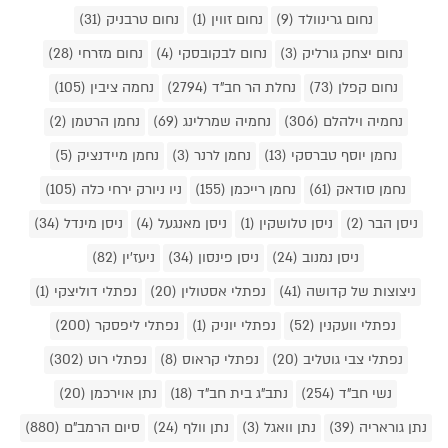
נחום גרינוולד (9)
נחום זווין (1)
נחום טרבניק (31)
נחום יצחק גורליק (3)
נחום לבקובסקי (4)
נחום מזרחי (28)
נחום קפלן (73)
נחלת הר חב"ד (2794)
נחמה ציבין (105)
נחמיה וילהלם (306)
נחמיה שמרלינג (69)
נחמן הרטמן (2)
נחמן יוסף טברסקי (13)
נחמן לרנר (3)
נחמן מיידנציק (5)
נחמן סודאק (61)
נחמן רייכמן (155)
ניו ניורק ירחי כלה (105)
ניסן הבר (2)
ניסן טלושקין (1)
ניסן מאנגעל (4)
ניסן מינדל (34)
ניסן נמנוב (24)
ניסן פינסון (34)
ניעז'ין (82)
ניצוצות של קדושה (41)
נפתלי אסטולין (20)
נפתלי דוליצקי (1)
נפתלי וועקנין (52)
נפתלי יוניק (1)
נפתלי ליפסקר (200)
נפתלי צבי גוטליב (20)
נפתלי קראוס (8)
נפתלי רוט (302)
נשי חב"ד (254)
נתב"ג בית חב"ד (18)
נתן אוירכמן (20)
נתן גוראריה (39)
נתן וואגל (3)
נתן וולף (24)
סיום הרמב"ם (880)