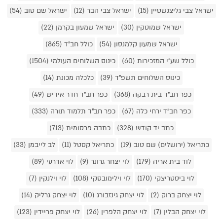
ישראל צבי גליצנשטיין (15)
ישראל צבי הבר (12)
ישראל שם טוב (54)
ישראל שמוטקין (30)
ישראל שמעון בקרמן (22)
ישראל שמעון קלמנסון (54)
כולל חב"ד (865)
כולל שע"י המזכירות (60)
כינוס השלוחים העולמי (1504)
כינוס השלוחים תשפ"ד (39)
כלכלה מכונת (14)
כפר חב"ד בית רבקה (368)
כפר חב"ד חדר אידיש (49)
כפר חב"ד ירחי כלה (67)
כפר חב"ד תלמוד תורה (333)
כתב יד קודש (328)
כתבה פרסומית (713)
כתריאל (ירושלים) שם טוב (19)
כתריאל קסטל (11)
לב לייבמן (33)
לוד בית אריה (179)
לוי יצחר גרונר (9)
לוי אדרעי (89)
לוי ביסטריצקי (170)
לוי וילימובסקי (108)
לוי וילנקין (7)
לוי יצחק ברוק (2)
לוי יצחק גינזבורג (10)
לוי יצחק גרליק (14)
לוי יצחק הבלין (7)
לוי יצחק הלפרין (26)
לוי יצחק פריידין (123)