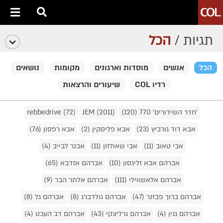
תגיות /
הכל
הכל
אנשים
מוסדות וארגונים
מקומות
נושאים
רדיו COL
שיעורים והרצאות
'חדר השידורים' 770 (120)
JEM (2011)
rebbedrive (72)
אבא דוד גורביץ (23)
אבא פליסקין (2)
אבא רפסון (76)
אבי טאוב (11)
אבי שאולזון (11)
אבנר לבייב (4)
אברהם אבא זליגסון (10)
אברהם אזדבא (65)
אברהם אלאשווילי (111)
אברהם אלתר הבר (9)
אברהם ברוך פבזנר (47)
אברהם גולדברג (8)
אברהם גל (8)
אברהם גנין (4)
אברהם גרליצקי (43)
אברהם דב העכט (4)