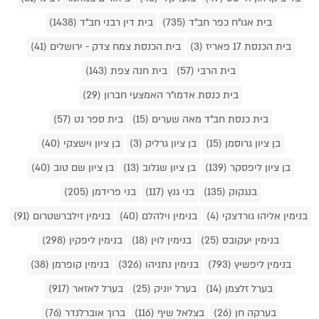
בית אגו"ח כפר חב"ד (735)
בית דין רבני חב"ד (1438)
בית הכנסת 17 פאריז (3)
בית הכנסת צמח צדק - ירושלים (41)
בית הרבי (57)
בית חנה צפת (143)
בית כנסת אדמו"ר האמצעי חברון (29)
בית כנסת חב"ד מאה שערים (15)
בית ספר נט (57)
בן ציון גרוסמן (15)
בן ציון גרליק (3)
בן ציון וישצקי (40)
בן ציון ליפסקר (139)
בן ציון שגלוב (13)
בן ציון שם טוב (40)
בנגקוק (135)
בני גנץ (117)
בני פרידמן (205)
בנימין אליהו גורדצקי (4)
בנימין וילהלם (40)
בנימין זילברשטרום (91)
בנימין יעקובס (25)
בנימין לוין (18)
בנימין ליפקין (298)
בנימין ליפשיץ (793)
בנימין נתניהו (326)
בנימין קופרמן (38)
בערל זלצמן (14)
בערל יוניק (25)
בערל לאזאר (917)
בערקה חן (26)
בצלאל שיף (116)
ברוך אוברלנדר (76)