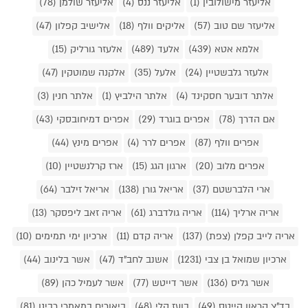
אליעזר מישולובין (1)
אליעזר ננס (4)
אליעזר שולמן (78)
אליעזר שם טוב (57)
אליקים וולף (18)
אלישיב קפלון (47)
אלמא אטא (439)
אלעד (489)
אלעזר גורליק (15)
אלעזר גלבשטיין (24)
אלעל (35)
אלקנה שמוטקין (47)
אלתר דובער חסקינד (4)
אלתר הילביץ (1)
אלתר חנין (3)
אם הדרך (78)
אפרים בוגרד (29)
אפרים דמיחובסקי (43)
אפרים וולף (87)
אפרים לרר (4)
אפרים מינץ (44)
אפרים מלוב (20)
ארגון הגג (15)
ארז קרלנשטיין (10)
ארי הלברשטם (37)
אריאל גורן (138)
אריאל זילבר (64)
אריה ארליך (114)
אריה גולדברג (61)
אריה זאב ליפסקר (13)
אריה לייב קפלן (צפת) (137)
אריה קדם (11)
ארכיון ימי תמימים (10)
ארכיון שמואל בן צבי (1231)
אשנב לחב"ד (47)
אשר בלינוב (44)
אשר גליס (136)
אשר דייטש (77)
אשר לעמיל כהן (89)
בד"צ קראון הייטס (49)
בועז קלי (48)
ביאורים במאמרי רבינו (81)