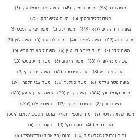
משה וובר (96)
משה וישצקי (45)
משה זאב ירוסלבסקי (5)
משה זקליקובסקי (5)
משה טלישבסקי (25)
משה יהודה לייב לנדא (349)
משה יעס (1)
משה יצחק העכט (6)
משה כהנא (113)
משה לאזאר (44)
משה לברטוב (6)
משה לוין (31)
משה לידר (2)
משה לייב רודשטיין (6)
משה ליפא רבינוביץ (16)
משה מיכאלשוילי (33)
משה מרוזוב (6)
משה מרינובסקי (13)
משה ניסלביץ (8)
משה נפרסטק (42)
משה פנחס כץ (3)
משה פסח גולדמן (6)
משה פעלער (86)
משה צבי הלפרין (19)
משה קוטלרסקי (884)
משה קליין (90)
משה ראובן אסמן (138)
משה רובין (2)
משה רובשקין (112)
משה שילת (249)
משה שלמה לויטין (2)
מתי טוכפלד (43)
מתכון מסביב לעולם (304)
נאור כרמי (40)
נועם דקל (10)
נועם ווגנר (4)
נחום (נתניה) גולדשמיד (66)
נחום (תל אביב) גולדשמיד (16)