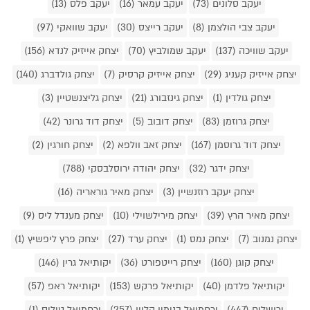
יעקב סלונים (73)
יעקב עמאר (16)
יעקב פלס (13)
יעקב צבי הולצמן (8)
יעקב רייצס (30)
יעקב שוואקי (97)
יעקב שוויכה (137)
יעקב שמולביץ (70)
יצחק אייזיק לנדא (156)
יצחק אייזיק קעניג (29)
יצחק אייזיק קרסיק (7)
יצחק גולדברג (140)
יצחק גולדין (1)
יצחק גינזבורג (21)
יצחק גליצנשטיין (3)
יצחק גרוזמן (83)
יצחק דובוב (5)
יצחק דוד גרונר (42)
יצחק דוד גרוסמן (167)
יצחק זאב וולפא (2)
יצחק חורגין (2)
יצחק ידגר (32)
יצחק יהודה ירוסלבסקי (788)
יצחק יעקב רוזנשיין (3)
יצחק מאיר גוראריה (16)
יצחק מאיר הרץ (39)
יצחק מירילשוילי (10)
יצחק מענדל ליס (9)
יצחק נמנוב (7)
יצחק נמס (1)
יצחק ערד (27)
יצחק פרץ ליפשיץ (1)
יצחק קוגן (160)
יצחק רייטפורט (36)
יקותיאל גרין (146)
יקותיאל פלדמן (40)
יקותיאל פרקש (153)
יקותיאל ראפ (57)
ירושלים (447)
ירחמיאל בנימין קליין (257)
ירחמיאל טיליס (1)