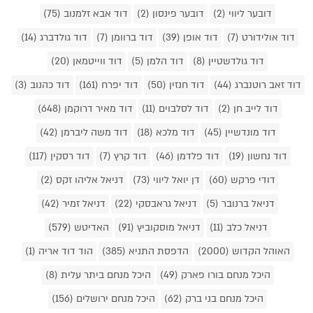
דובער ליווי (2)
דובער פינסון (2)
דוד אבא זלמנוב (75)
דוד אולידורט (7)
דוד אופן (39)
דוד ברוומן (7)
דוד גולדברג (14)
דוד גולדשטיין (8)
דוד הלמן (5)
דוד ווייטמאן (20)
דוד זאב רוטנברג (44)
דוד חנזין (50)
דוד יפרח (161)
דוד כהנוב (3)
דוד לייב חן (2)
דוד לסלבוים (11)
דוד מאיר דרוקמן (648)
דוד מונדשיין (45)
דוד מלכא (18)
דוד משה ליברמן (42)
דוד נחשון (19)
דוד פלדמן (46)
דוד קרץ (7)
דוד רסקין (117)
דודי פרקש (60)
דן יואל ליווי (73)
דניאל אליהו זקס (2)
דניאל ברנובר (5)
דניאל גראבסקי (22)
דניאל זמיר (42)
דניאל כלב (11)
דניאל מוסקוביץ (91)
האדיטש (579)
האוהל הקדוש (2000)
הדפסת התניא (385)
הוד דוד אריה (1)
היכל מנחם בורו פארק (49)
היכל מנחם ביתר עלית (8)
היכל מנחם בני ברק (62)
היכל מנחם ירושלים (156)