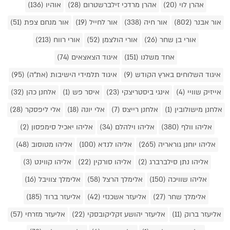
אהרן לוי (20)
אהרן מרדכי זילברשטרום (28)
אוהיו (136)
אור אבנר (802)
אור חיה (338)
אור לחייל (19)
אור מנחם צפת (51)
אורי בן שחר (26)
אורי הולצמן (52)
אורי רווח (213)
אחד משלנו (151)
איגוד הצאצאים (74)
איגוד השלוחים בארץ הקודש (9)
איגוד תלמידי הישיבות (את"ה) (95)
אייזיק שוויי (4)
אינגי ביסטריצקי (23)
איסר פש (1)
אלחנן כהן (32)
אלחנן מישולובין (1)
אלחנן רייצס (7)
אלי יונה (18)
אלי ליפסקר (28)
אליהו וולף (380)
אליהו וילהלם (34)
אליהו יאכיל סימפסון (2)
אליהו יוחנן גוראריה (265)
אליהו לנדא (100)
אליהו מטוסוב (48)
אליהו נתן סילברברג (2)
אליהו סורקין (22)
אליהו קווינט (3)
אליהו שוויכה (150)
אלימלך הרצל (58)
אלימלך צוויבל (16)
אלימלך שחר (27)
אליעזר אשכנזי (42)
אליעזר ברוד (185)
אליעזר ברוק (11)
אליעזר יהושע זקליקובסקי (22)
אליעזר מזרחי (57)