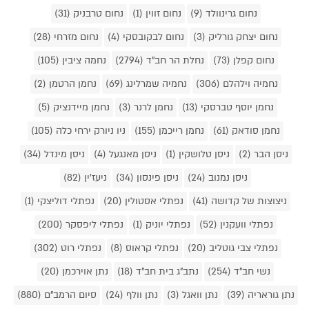
נחום גרינוולד (9)
נחום זווין (1)
נחום טרבניק (31)
נחום יצחק גורליק (3)
נחום לבקובסקי (4)
נחום מזרחי (28)
נחום קפלן (73)
נחלת הר חב"ד (2794)
נחמה ציבין (105)
נחמיה וילהלם (306)
נחמיה שמרלינג (69)
נחמן הרטמן (2)
נחמן יוסף טברסקי (13)
נחמן לרנר (3)
נחמן מיידנציק (5)
נחמן סודאק (61)
נחמן רייכמן (155)
ניו ניורק ירחי כלה (105)
ניסן הבר (2)
ניסן טלושקין (1)
ניסן מאנגעל (4)
ניסן מינדל (34)
ניסן נמנוב (24)
ניסן פינסון (34)
ניעז'ין (82)
ניצוצות של קדושה (41)
נפתלי אסטולין (20)
נפתלי דוליצקי (1)
נפתלי וועקנין (52)
נפתלי יוניק (1)
נפתלי ליפסקר (200)
נפתלי צבי גוטליב (20)
נפתלי קראוס (8)
נפתלי רוט (302)
נשי חב"ד (254)
נתב"ג בית חב"ד (18)
נתן אוירכמן (20)
נתן גוראריה (39)
נתן וואגל (3)
נתן וולף (24)
סיום הרמב"ם (880)