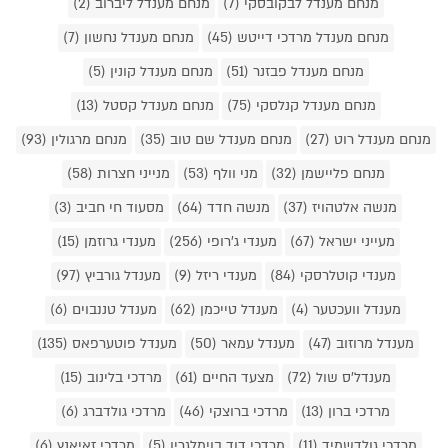
מנחם מענדל לבקובסקי (7)
מנחם מענדל ליברוב (2)
מנחם מענדל מרדכי דייטש (45)
מנחם מענדל נחשון (7)
מנחם מענדל פבזנר (51)
מנחם מענדל קונין (5)
מנחם מענדל קנלסקי (75)
מנחם מענדל קסטל (13)
מנחם מענדל רוט (27)
מנחם מענדל שם טוב (35)
מנחם מרגולין (93)
מנחם פליישמן (32)
מני וולף (53)
מנייני חצרות (58)
מנשה אלטהויז (37)
מנשה חדד (64)
מסעוד חי חביב (3)
מעייני ישראל (67)
מענדי ג'רופי (256)
מענדי גרוזמן (15)
מענדי קוטלרסקי (84)
מענדי ריזל (9)
מענדל גורביץ (97)
מענדל וועכטער (4)
מענדל טייכמן (62)
מענדל טננבוים (6)
מענדל מרוזוב (47)
מענדל עמאר (50)
מענדל פוטערפאס (135)
מענדל'ס שול (72)
מצעד החיים (61)
מרדכי בלינוב (15)
מרדכי ברון (13)
מרדכי ברוצקי (46)
מרדכי גולדברג (6)
מרדכי גולדשמיד (11)
מרדכי דוד בוימלגרין (5)
מרדכי זאיאנץ (6)