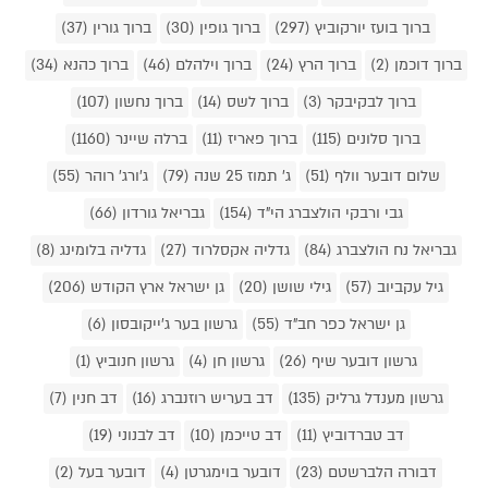
ברוך בועז יורקוביץ (297)
ברוך גופין (30)
ברוך גורין (37)
ברוך דוכמן (2)
ברוך הרץ (24)
ברוך וילהלם (46)
ברוך כהנא (34)
ברוך לבקיבקר (3)
ברוך לשס (14)
ברוך נחשון (107)
ברוך סלונים (115)
ברוך פאריז (11)
ברלה שיינר (1160)
שלום דובער וולף (51)
ג' תמוז 25 שנה (79)
ג'ורג' רוהר (55)
גבי ורבקי הולצברג הי"ד (154)
גבריאל גורדון (66)
גבריאל נח הולצברג (84)
גדליה אקסלרוד (27)
גדליה בלומינג (8)
גיל עקביוב (57)
גילי שושן (20)
גן ישראל ארץ הקודש (206)
גן ישראל כפר חב"ד (55)
גרשון בער ג'ייקובסון (6)
גרשון דובער שיף (26)
גרשון חן (4)
גרשון חנוביץ (1)
גרשון מענדל גרליק (135)
דב בעריש רוזנברג (16)
דב חנין (7)
דב טברדוביץ (11)
דב טייכמן (10)
דב לבנוני (19)
דבורה הלברשטם (23)
דובער בוימגרטן (4)
דובער בעל (2)