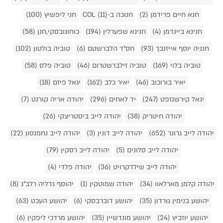
חנא חיים פרידמן (2)
חנוכה ב-COL (11)
חני ליפשיץ (100)
חנינא ביינדמן (4)
חנינא שפערלין (194)
כוחונובסקי,חנן (58)
חנניה יוסף אייזנבך (93)
חס"ד הלברשטם (6)
טוביה בולטון (102)
טוביה בלוי (169)
טוביה זילברשטרום (46)
טוביה פלס (58)
יאיר בורוכוב (46)
יאיר כלב (162)
יגאל פיזם (18)
יגאל קירשנזפט (247)
יד לאחים (296)
יהודה אריה קורנט (7)
יהודה חיטריק (38)
יהודה לייב ביסטריצקי (26)
יהודה לייב גרונר (652)
יהודה לייב דונין (3)
יהודה לייב נחמנסון (22)
יהודה לייב סלונים (5)
יהודה לייב רסקין (79)
יהודה לייב שילדקרויט (36)
יהודה פלדי (4)
יהודה קלמן מארלאוו (34)
יהודה שמוטקין (1)
יהוסף גדליה רלב"ג (8)
יהושע בנימין גורדון (35)
יהושע דוברבסקי (6)
יהושע העכט (63)
יהושע יוזביץ (24)
יהושע מונדשיין (35)
יהושע מרדכי ליפקין (6)