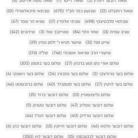
שאול דובער זיסלין (2)
שאול לייטר (7)
שאול משה אליטוב (6)
שאול רוזנבלט (12)
שבועון כפר חב"ד (670)
שבתאי מיכאלשוילי (10)
שבתאי סלבטיצקי (498)
שבתי אלפרין (17)
שגיא הר שפר (67)
שגיב עמית (11)
שחר וולף (84)
שטיינבך שול (3)
שידוכים (142)
שייע סגל (31)
שיעור תניא ר' זלמן גופין (29)
שיעורי הרב שניאור אשכנזי (746)
של"ה (176)
שלום אורי נתן נטע ברכהן (27)
שלום בער בוטמן (102)
שלום בער גורודצקי (2)
שלום בער גנזבורג (24)
שלום בער וישצקי (4)
שלום בער לויטין (27)
שלום בער סטמבלר (40)
שלום ברוכשטט (46)
שלום גליצנשטיין (13)
שלום דובער ברוד (15)
שלום דובער גוטליב (47)
שלום דובער גוטניק (5)
שלום דובער גורליק (40)
שלום דובער הנדל (44)
שלום דובער וולפא (46)
שלום דובער חייקין (13)
שלום דובער כהן (6)
שלום דובער לבקובסקי (15)
שלום דובער לוין (350)