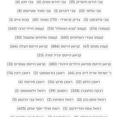
צבי הירש חיטריק (15)
צבי הירש נוטיק (6)
צבי חנון (6)
צבי טלזנר (13)
צבי ליברמן (1)
צבי מאיר שטיינמץ (8)
צבי מילבסקי (3)
צדיק (צ'ארלי - 770) נסופר (10)
קהת ווייס (1)
קטמנדו (174)
קעמפ "צבא הגאולה" (53)
קעמפ חיילי הרבי (245)
קעמפ צעירי השלוחים (160)
קעמפ שלוחים שטעטל (30)
קעניג מנחם (47)
קראון הייטס (886)
קראון הייטס הצלה (144)
קראון הייטס יגדיל תורה (23)
קראון הייטס מוזיאון הילדים היהודי (180)
קראון הייטס שומרים (31)
ר' ישראל אריה לייב ציון (64)
ראובן בורושנסקי (2)
ראובן דונין (74)
ראובן הלמן (12)
ראובן מרנץ (24)
ראובן סירוטה (4)
רבקה הולצברג (328)
רוסטוב (39)
רפאל וילשאנסקי (1)
רפאל נחמן כהן (11)
רפאל נימויטין (2)
רפאל צבי הרטמן (5)
רפאל צמח חודיידטוב (2)
רשת אהלי יוסף יצחק (405)