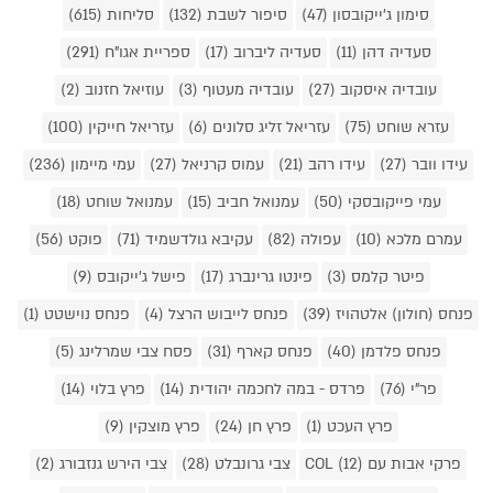
סימון ג'ייקובסון (47)
סיפור לשבת (132)
סליחות (615)
סעדיה דהן (11)
סעדיה ליברוב (17)
ספריית אגו"ח (291)
עובדיה איסקוב (27)
עובדיה מעטוף (3)
עוזיאל חזנוב (2)
עזרא שוחט (75)
עזריאל זליג סלונים (6)
עזריאל חייקין (100)
עידו וובר (27)
עידו רהב (21)
עמוס קרניאל (27)
עמי מיימון (236)
עמי פייקובסקי (50)
עמנואל חביב (15)
עמנואל שוחט (18)
עמרם מלכא (10)
עפולה (82)
עקיבא גולדשמיד (71)
פוקט (56)
פיטר קלמס (3)
פינטו גרינברג (17)
פישל ג'ייקובס (9)
פנחס (חולון) אלטהויז (39)
פנחס לייבוש הרצל (4)
פנחס נוישטט (1)
פנחס פלדמן (40)
פנחס קארף (31)
פסח צבי שמרלינג (5)
פר"י (76)
פרדס - במה לחכמה יהודית (14)
פרץ בלוי (14)
פרץ העכט (1)
פרץ חן (24)
פרץ מוצקין (9)
פרקי אבות עם COL (12)
צבי גרונבלט (28)
צבי הירש גנזבורג (2)