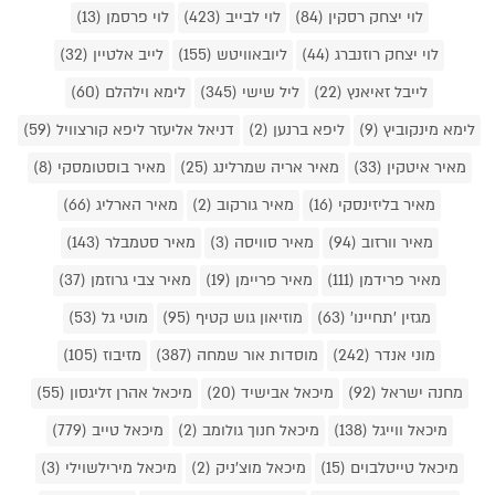
לוי יצחק רסקין (84)
לוי לבייב (423)
לוי פרסמן (13)
לוי יצחק רוזנברג (44)
ליובאוויטש (155)
לייב אלטיין (32)
לייבל זאיאנץ (22)
ליל שישי (345)
לימא וילהלם (60)
לימא מינקוביץ (9)
ליפא ברנען (2)
דניאל אליעזר ליפא קורצוויל (59)
מאיר איטקין (33)
מאיר אריה שמרלינג (25)
מאיר בוסטומסקי (8)
מאיר בליזינסקי (16)
מאיר גורקוב (2)
מאיר הארליג (66)
מאיר וורזוב (94)
מאיר סוויסה (3)
מאיר סטמבלר (143)
מאיר פרידמן (111)
מאיר פריימן (19)
מאיר צבי גרוזמן (37)
מגזין 'תחיינו' (63)
מוזיאון גוש קטיף (95)
מוטי גל (53)
מוני אנדר (242)
מוסדות אור שמחה (387)
מזיבוז (105)
מחנה ישראל (92)
מיכאל אבישיד (20)
מיכאל אהרן זליגסון (55)
מיכאל ווייגל (138)
מיכאל חנוך גולומב (2)
מיכאל טייב (779)
מיכאל טייטלבוים (15)
מיכאל מוצ'ניק (2)
מיכאל מירילשוילי (3)