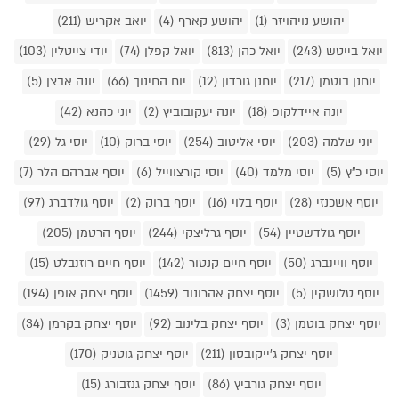
יהושע נויהויזר (1)
יהושע קארף (4)
יואב אקריש (211)
יואל בייטש (243)
יואל כהן (813)
יואל קפלן (74)
יודי צייטלין (103)
יוחנן בוטמן (217)
יוחנן גורדון (12)
יום החינוך (66)
יונה אבצן (5)
יונה איידלקופ (18)
יונה יעקובוביץ (2)
יוני כהנא (42)
יוני שלמה (203)
יוסי אליטוב (254)
יוסי ברוק (10)
יוסי גל (29)
יוסי כ"ץ (5)
יוסי מלמד (40)
יוסי קורצווייל (6)
יוסף אברהם הלר (7)
יוסף אשכנזי (28)
יוסף בלוי (16)
יוסף ברוק (2)
יוסף גולדברג (97)
יוסף גולדשטיין (54)
יוסף גרליצקי (244)
יוסף הרטמן (205)
יוסף וויינברג (50)
יוסף חיים קנטור (142)
יוסף חיים רוזנבלט (15)
יוסף טלושקין (5)
יוסף יצחק אהרונוב (1459)
יוסף יצחק אופן (194)
יוסף יצחק בוטמן (3)
יוסף יצחק בלינוב (92)
יוסף יצחק בקרמן (34)
יוסף יצחק ג'ייקובסון (211)
יוסף יצחק גוטניק (170)
יוסף יצחק גורביץ (86)
יוסף יצחק גנזבורג (15)