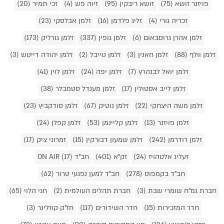
פויזנר זושא (75)
זושא ריבקין (95)
זיוה פש (4)
זכי תמיר (20)
זכריה גורי (4)
זליג פלדמן (16)
זלמן אבלסקי (23)
זלמן אהרן גרוסבאום (6)
זלמן גופין (337)
זלמן גורליק (173)
זלמן וולף (88)
זלמן חאנין (3)
זלמן טייבל (2)
זלמן יהודה דייטש (3)
זלמן יואל לבנהרץ (7)
זלמן יפה (24)
זלמן לוין (41)
זלמן לייב אסטולין (17)
זלמן מענדל סטמבלר (38)
זלמן משה היצחקי (22)
זלמן נוטיק (67)
זלמן סודקביץ (23)
זלמן פויזנר (13)
זלמן קליינמן (53)
זלמן קפלן (24)
זלמן רודרמן (242)
זלמן שמעון דבורקין (15)
זמרוני ציק (17)
זעליג אלטהויז (24)
זק"א (401)
חב"ד ON AIR (17)
חב"ד בקמפוס (278)
חב"ד למען נפגעי טרור (62)
חברת גמ"ח שומרי שבת (3)
חברת תהלים העולמית (2)
חגי הלוי (65)
חדר המזכירות (15)
חדר השידורים (117)
חז"ק קוזלינר (3)