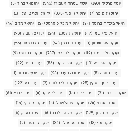
יוסף קרסיק (140)
יוסף שמחה גינזבורג (345)
יחזקאל ברוד (5)
יחזקאל סופר (7)
יחיאל אופנר (393)
יחיאל יוסף צייטלין (1)
יחיאל מיכל דוברוסקין (2)
יחיאל מיכל פיקרסקי (2)
יחיאל מלוב (46)
יחיאל פליישמן (49)
יחיאל קלמנסון (24)
ילדי צ'רנוביל (93)
יעקב אורנשטיין (1)
יעקב בידרמן (44)
יעקב גולדשטיין (56)
יעקב גולדשמיד (112)
יעקב גלויברמן (737)
יעקב גרנשטט (9)
יעקב הורוביץ (10)
יעקב זכריה קטן (56)
יעקב חביב (22)
יעקב חנוכה (5)
יעקב יהודה העכט (23)
יעקב יוסף גורקוב (1)
יעקב יוסף רסקין (25)
יעקב כולי סלונים (3)
יעקב כץ (122)
יעקב ליברמן (31)
יעקב לידר (16)
יעקב ליפסקר (4)
יעקב לנדא (61)
יעקב מזרחי (24)
יעקב מיכאלשוילי (5)
יעקב מינסקי (16)
יעקב מנדלזון (129)
יעקב משה וולברג (50)
יעקב נוטיק (5)
יעקב נקי (18)
יעקב סטמבלר (36)
יעקב סינגאווי (2)