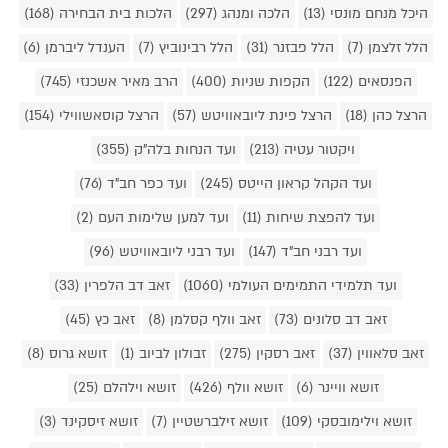
היכל מנחם מונסי (13)
הלכה ומנהג (297)
הלכות בית הבחירה (168)
הלל זלצמן (7)
הלל פבזנר (31)
הלל רבינוביץ (7)
הענדל ליברמן (6)
הפנסאים (122)
הקפות שניות (400)
הרב מאיר אשכנזי (745)
הרצל כהן (18)
הרצל פינת ליובאוויטש (57)
הרצל קוסאשווילי (154)
ויקטור עטיה (213)
ועד הנחות בלה"ק (355)
ועד הקהל קראון הייטס (245)
ועד כפר חב"ד (76)
ועד להפצת שיחות (11)
ועד למען שלימות העם (2)
ועד רבני חב"ד (147)
ועד רבני ליובאוויטש (96)
ועד תלמידי התמימים העולמי (1060)
זאב דב הלפרין (33)
זאב דב סלונים (73)
זאב וולף קסלמן (8)
זאב כץ (45)
זאב סלאווין (37)
זאב רסקין (275)
זבולון לביוב (1)
זושא גרוס (8)
זושא וויינר (6)
זושא וולף (426)
זושא וילהלם (25)
זושא וילימובסקי (109)
זושא זילברשטיין (7)
זושא זיסקינד (3)