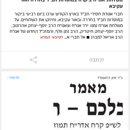
עקיבא
חברי אגודת חסידי חב"ד בארץ הקודש ערכו ביום רביעי ביקור
במוסדות חב"ד בחדרה ובאור עקיבא, וחיזקו את השלוחים. על
משלחת אגו"ח נמנו: יו"ר אגו"ח וצאגו"ח הרב יוסף-יצחק אהרונוב,
הרב יוסף-יצחק חיטריק, הרב נתן וולף, והמזכ"ל החדש של אגו"ח
הרב אריאל למברג ■ אל חברי א...
לסיפור המלא
לכתבה
כ"ד סיון ה׳תשס״ז
חדשות »