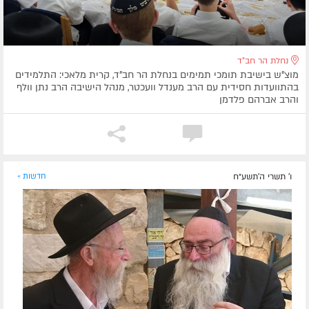
נחלת הר חב"ד
מוצ"ש בישיבת תומכי תמימים בנחלת הר חב"ד, קרית מלאכי: התלמידים
בהתוועדות חסידית עם הרב מענדל וועכטר, מנהל הישיבה הרב נתן וולף
והרב אברהם פלדמן
ו' תשרי ה׳תשע״ח
חדשות »