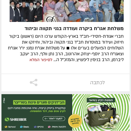
משלחת אגו"ח ביקרה ועודדה בגני תקווה וביהוד
חברי אגודת-חסידי-חב"ד בארץ-הקודש ערכו היום (ראשון) ביקור
חיזוק ועידוד במוסדות חב"ד בגני תקווה וביהוד, וחיזקו את
השלוחים הפועלים בערים אלו ■ על משלחת אגו"ח נמנו: יו"ר אגו"ח
וצאגו"ח הרב יוסף-יצחק אהרונוב, הרב נתן וולף, הרב יעקב
ליברמן, הרב בנימין ליפשיץ, והמזכ"ל ה...
לסיפור המלא
לכתבה