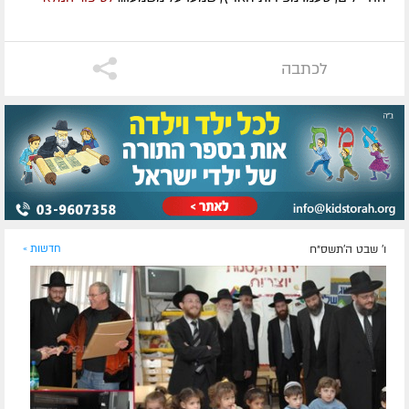
לכתבה
ו' שבט ה׳תשס״ח
חדשות »