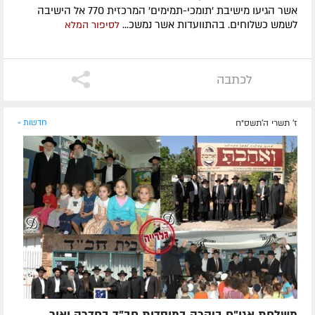
אשר הגיעו מישיבת 'תומכי-תמימים' המרכזית 770 אל הישיבה
לשמש כשלוחים. בהתוועדות אשר נמשכ...
לסיפור המלא
לכתבה
ז' תשרי ה׳תשס״ח
חדשות »
משלחת אגו"ח ביקרה במוסדות חב"ד בחדרה ואור