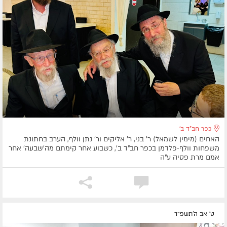
כפר חב"ד ב'
האחים (מימין לשמאל) ר' בני, ר' אליקים ור' נתן וולף, הערב בחתונת
משפחות וולף-פלדמן בכפר חב"ד ב', כשבוע אחר קימתם מה'שבעה' אחר
אמם מרת פסיה ע"ה
ט' אב ה׳תשפ״ד