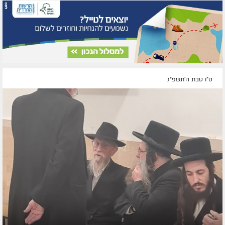
ט"ו טבת ה׳תשפ״ג