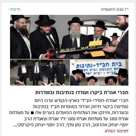
י"ז טבת ה׳תשס״ח
חדשות »
חברי אגו"ח ביקרו ועודדו בנתיבות ובשדרות
חברי 'אגודת-חסידי-חב"ד' בארץ-הקודש ערכו היום
(שלישי) ביקור חיזוק ועידוד במוסדות חב"ד בנתיבות
ובשדרות, וחיזקו את השלוחים הפועלים בערים אלו ■ על משלחת
אגו"ח נמנו: על משלחת אגו"ח נמנו: יו"ר אגו"ח וצאגו"ח הרב
יוסף-יצחק אהרונוב, הרב נתן וולף, הרב יוסף-יצחק פיקרסקי,...
לסיפור המלא