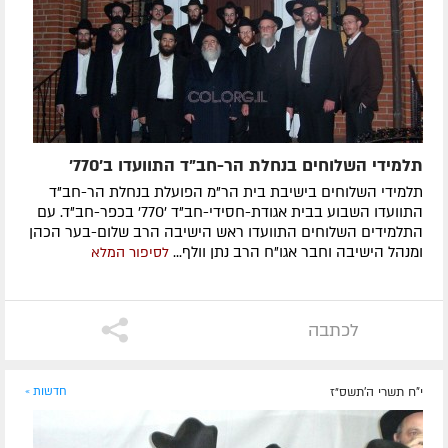
תלמידי השלוחים בנחלת הר-חב"ד התוועדו ב'770'
תלמידי השלוחים בישיבת בית הר"מ הפועלת בנחלת הר-חב"ד
התוועדו השבוע בבית אגודת-חסידי-חב"ד '770' בכפר-חב"ד. עם
התלמידים השלוחים התוועדו ראש הישיבה הרב שלום-בער הכהן
ומנהל הישיבה וחבר אגו"ח הרב נתן וולף...
לסיפור המלא
לכתבה
י"ח תשרי ה׳תשס״ז
חדשות »