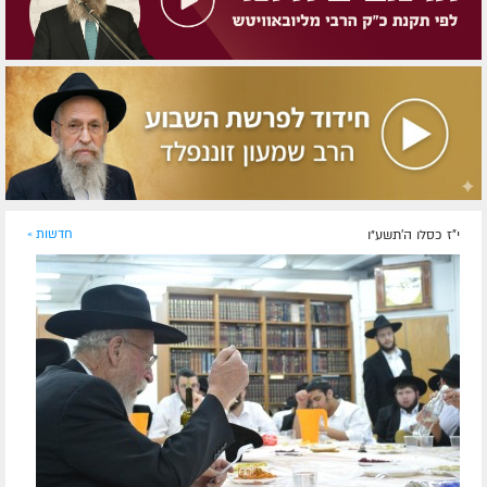
י"ז כסלו ה׳תשע״ו
חדשות »