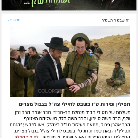
י"ח שבט ה׳תשס״ח
חדשות »
תפילין ופירות ט"ו בשבט לחיילי צה"ל בגבול מצרים
משלחת של חסידי חב"ד מנחלת הר-חב"ד: חבר אגו"ח הרב נתן
וולף, הרב משה סיימון, והרב משה הלל, כשאליהם מצטרף
הרב אהרן פרוס, מתאם פעילות חב"ד בצה"ל, יצאו למבצע "הנחת
תפילין" והבאת שמחת חג ט"ו בשבט לחיילי צה"ל בגבול מצרים.
החייילים, טעמו מפירות הארץ, שמעו על משמעו...
לסיפור המלא