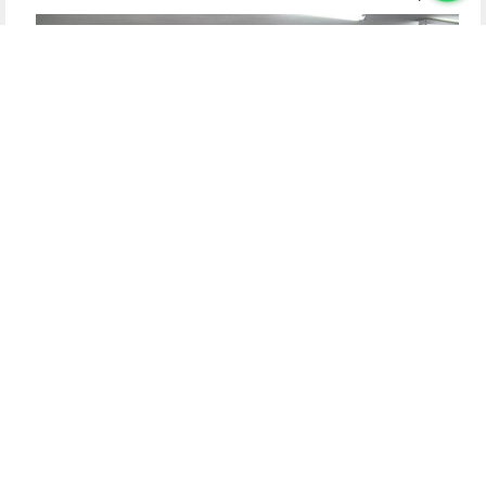
כינוס תורה בישיבת בית הר"מ בנחלת הר חב"ד
עשרות תמימים השתתפו בכינוס תורה שנערך בישיבת בית הר"מ
בנחלת הר-חב"ד באיסרו חג על-פי הוראת הרבי. התמימים שנאמו
והתפלפלו: חיים ברנשטיין, בנימין ווילהלם, אליעזר זוננפלד, דובער
ירוסלבסקי, ישראל נחמן לרנר...
לסיפור המלא
לכתבה