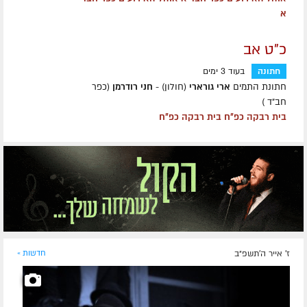
א
כ"ט אב
חתונה
בעוד 3 ימים
חתונת התמים
ארי גורארי
(חולון) -
חני רודרמן
(כפר
חב״ד )
בית רבקה כפ״ח בית רבקה כפ״ח
ז' אייר ה׳תשפ״ב
חדשות »