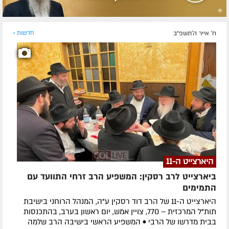
ח' אייר ה׳תשפ״ב
חדשות »
היארצייט ה-11
ביארצייט לרב רסקין: המשפיע הרב זרחי התוועד עם
התמימים
היארצייט ה-11 של הרב דוד רסקין ע"ה, המנהל הרוחני בישיבת
תות"ל המרכזית – 770, צויין אמש, יום ראשון בערב, בהתכנסות
בבית מדרשו של הרבי • המשפיע הראשי בישיבה הרב שלמה