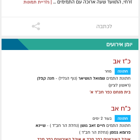
זרחי, התוועד שעה ארוכה עם התמימים ...
| גלריית תמונות
לכתבה
יומן אירועים
כ"ז אב
חתונה
מחר
חתונת התמים
שמואל הושיאר
(נוף הגליל) -
חנה קפלן
(ראשון לציון)
בית מנחם כפר חב"ד א'
כ"ח אב
חתונה
בעוד 2 ימים
חתונת התמים
חיים זאב גושן
(נחלת הר חב"ד ) -
שיינא
פרומא גנזמן
(נחלת הר חב"ד )
אוהל האירועים כפר חבד א אוהל האירועים כפר חבד