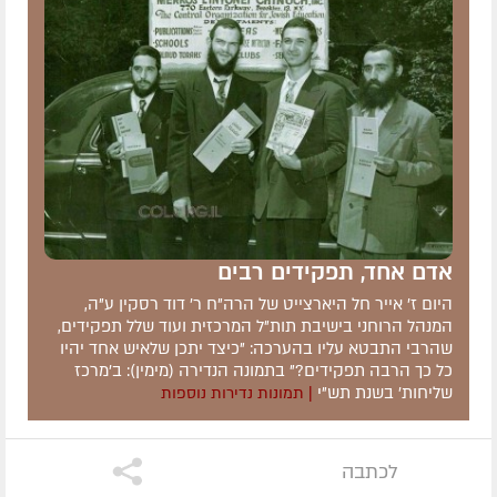
אדם אחד, תפקידים רבים
היום ז' אייר חל היארצייט של הרה"ח ר' דוד רסקין ע"ה,
המנהל הרוחני בישיבת תות"ל המרכזית ועוד שלל תפקידים,
שהרבי התבטא עליו בהערכה: "כיצד יתכן שלאיש אחד יהיו
כל כך הרבה תפקידים?" בתמונה הנדירה (מימין): ב'מרכז
שליחות' בשנת תש"י
| תמונות נדירות נוספות
לכתבה