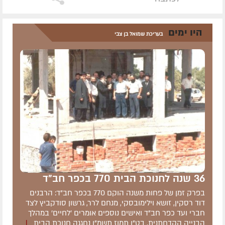
היו ימים
בעריכת שמואל בן צבי
36 שנה לחנוכת הבית 770 בכפר חב"ד
בפרק זמן של פחות משנה הוקם 770 בכפר חב"ד: הרבנים
דוד רסקין, זושא וילימובסקי, מנחם לרר, גרשון סודקביץ לצד
חברי ועד כפר חב"ד ואישים נוספים אומרים 'לחיים' במהלך
הבנייה הקדחתנית. בט"ו תמוז תשמ"ו נחגגה חנוכת הבית
|