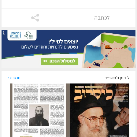
לכתבה
ל' ניסן ה׳תשפ״ד
חדשות »