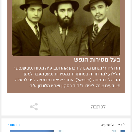
בעל מסירות הנפש
הרה"ח ר' מנחם מענדל הכהן אהרונוב ע"ה מטורונטו, שנפטר
הלילה, למד תורה במחתרת במסירות נפש, מעבר למסך
הברזל. בתמונה (משמאל): אחרי יציאתו מרוסיה לפני למעלה
משבעים שנה. לצידו ר' דוד רסקין ואחיו מלונדון ע"ה.
לכתבה
י"ז אב ה׳תשע״ט
חדשות »