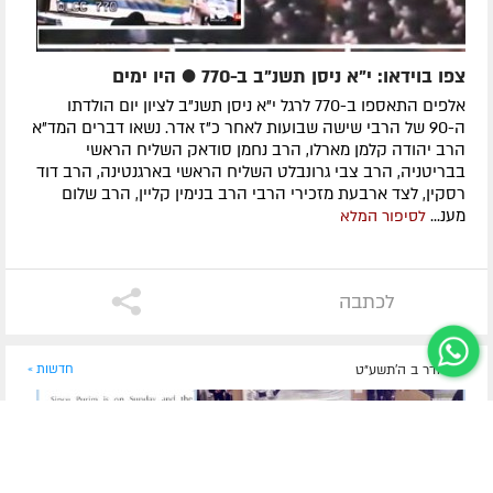
צפו בוידאו: י"א ניסן תשנ"ב ב-770 ● היו ימים
אלפים התאספו ב-770 לרגל י"א ניסן תשנ"ב לציון יום הולדתו
ה-90 של הרבי שישה שבועות לאחר כ"ז אדר. נשאו דברים המד"א
הרב יהודה קלמן מארלו, הרב נחמן סודאק השליח הראשי
בבריטניה, הרב צבי גרונבלט השליח הראשי בארגנטינה, הרב דוד
רסקין, לצד ארבעת מזכירי הרבי הרב בנימין קליין, הרב שלום
מענ...
לסיפור המלא
לכתבה
י"ד אדר ב ה׳תשע״ט
חדשות »