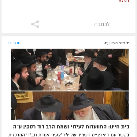
המלא
לכתבה
ח' אייר ה׳תשע״ט
חדשות »
בית חיינו: התוועדות לעילוי נשמת הרב דוד רסקין ע"ה
בקשר עם היארצייט השמיני של יו"ר 'צעירי אגודת חב"ד' המרכזית