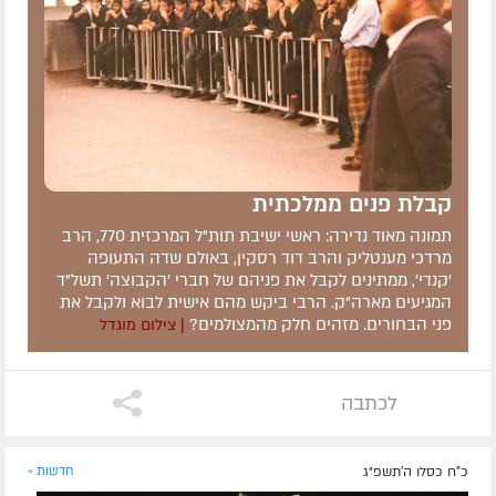
קבלת פנים ממלכתית
תמונה מאוד נדירה: ראשי ישיבת תות"ל המרכזית 770, הרב
מרדכי מענטליק והרב דוד רסקין, באולם שדה התעופה
'קנדי', ממתינים לקבל את פניהם של חברי 'הקבוצה' תשל"ד
המגיעים מארה"ק. הרבי ביקש מהם אישית לבוא ולקבל את
פני הבחורים. מזהים חלק מהמצולמים?
| צילום מוגדל
לכתבה
כ"ח כסלו ה׳תשפ״ג
חדשות »