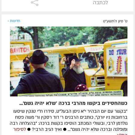
לכתבה
ט' סיון ה׳תשע״ט
חדשות »
כשהחסידים ביקשו מהרבי ברכה 'שלא יהיה גשם'...
"בקשר עם יום הבהיר י"א ניסן הבעל"ט, סידרו ח"י טנקין שיסעו
ברחובות ניו יורק", כותבים הרבנים ר' דוד רסקין ור' משה פסח
גולדמן לרבי, ובשולי המכתב הוסיפו בקשת ברכה: "בהצלחה רבה
ומופלגה וברכה שלא יהיה גשם"... ● ואיך הגיב הרבי? ●
לסיפור