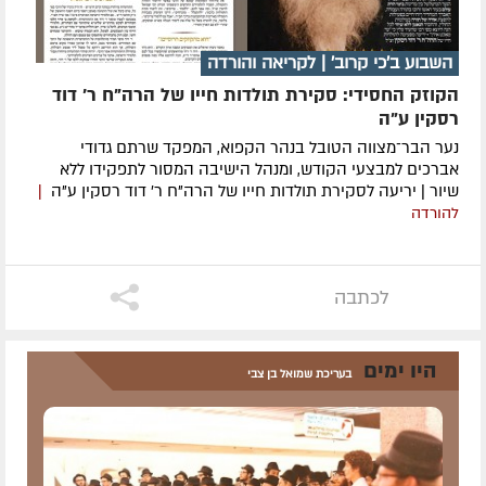
השבוע ב'כי קרוב' | לקריאה והורדה
הקוזק החסידי: סקירת תולדות חייו של הרה"ח ר' דוד
רסקין ע"ה
נער הבר־מצווה הטובל בנהר הקפוא, המפקד שרתם גדודי
אברכים למבצעי הקודש, ומנהל הישיבה המסור לתפקידו ללא
שיור | יריעה לסקירת תולדות חייו של הרה"ח ר' דוד רסקין ע"ה
|
להורדה
לכתבה
היו ימים
בעריכת שמואל בן צבי