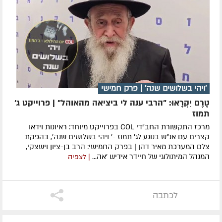
'ויהי בשלושים שנה' | פרק חמישי
טֶרֶם יִקְרָאוּ: "הרבי ענה לי ביציאה מהאוהל" | פרוייקט ג'
תמוז
מרכז התקשורת החב"די COL בפרוייקט מיוחד: ראיונות וידאו
קצרים עם אנ"ש בנוגע לג' תמוז -' ויהי בשלושים שנה', בהפקת
צלם המערכת מאיר דהן | בפרק החמישי: הרב בן-ציון וישצקי,
המנהל המיתולוגי של חיידר אידיש 'אה...
| לצפיה
לכתבה