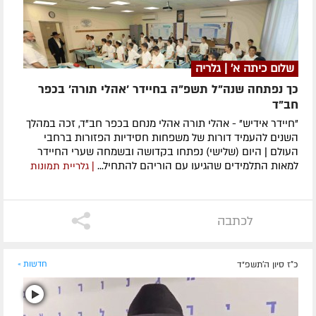
שלום כיתה א' | גלריה
כך נפתחה שנה"ל תשפ"ה בחיידר 'אהלי תורה' בכפר
חב"ד
"חיידר אידיש" - אהלי תורה אהלי מנחם בכפר חב"ד, זכה במהלך
השנים להעמיד דורות של משפחות חסידיות הפזורות ברחבי
העולם | היום (שלישי) נפתחו בקדושה ובשמחה שערי החיידר
למאות התלמידים שהגיעו עם הוריהם להתחיל...
| גלריית תמונות
לכתבה
כ"ז סיון ה׳תשפ״ד
חדשות »