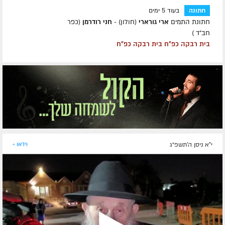
חתונה
בעוד 5 ימים
חתונת התמים
ארי גורארי
(חולון) -
חני רודרמן
(כפר
חב״ד )
בית רבקה כפ״ח בית רבקה כפ״ח
י"א ניסן ה׳תשפ״ג
וידאו »