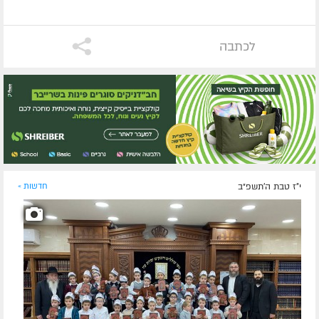
לכתבה
י"ז טבת ה׳תשפ״ב
חדשות »