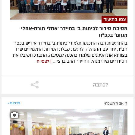
צפו בתיעוד
מסיבת סידור לכיתות ב׳ בחיידר ׳אהלי תורה-אהלי
מנחם׳ בכפ"ח
בהתרגשות רבה התכנסו תלמידי כיתות ב' בחיידר אידיש בכפר
חב"ד, יחד עם ההנהלה, לחגיגת קבלת הסידור. התלמידים שרו
בצוותא את הניגונים שלמדו כהכנה למסיבה, התברכו וקיבלו את
הסידורים מידי מנהל החיידר הרב בן ציו...
| לצפייה
לכתבה
ד' אב ה׳תשפ״א
חדשות »