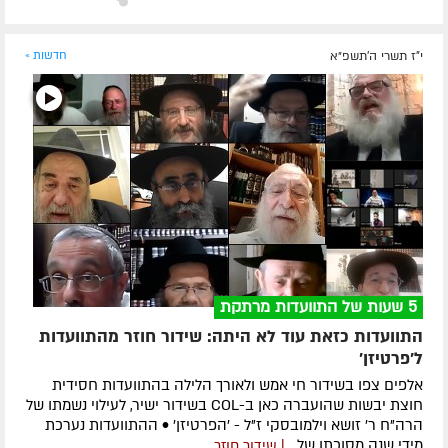
י"ז תשרי ה׳תשפ״א
חדשות »
5 שעות של התוועדות מרתקת
התוועדות כזאת עוד לא היתה: שידור חוזר מהתוועדות
ל'פרטיזן'
אלפים צפו בשידור חי אמש ולאורך הלילה בהתוועדות חסידית
חוצת יבשות שהועברה כאן ב-COL בשידור ישיר, לעילוי נשמתו של
הרה"ח ר' זושא וילמובסקי ז"ל - 'הפרטיזן' • ההתוועדות נערכת
מידי שנה מסוכתו של...
| שידור חוזר