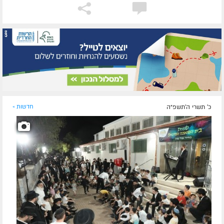
כ' תשרי ה׳תשפ״ה
חדשות »