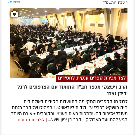
ו' טבת ה׳תשפ״ד
חדשות »
לצד מכירת ספרים ענקית לחסידים
הרב וישצקי מכפר חב"ד התוועד עם הצרפתים לרגל
'דידן נצח'
לרגל חג הספרים התקיימה התוועדות חסידית באולם בית
חיה מושקא בפריז ע״י ה'בית ליובאוויטש' בניהולו של הרב מנחם
מענדל אזימוב בהשתתפות מאות מאנ"ש ומקורבים • אורח מיוחד
הגיע להתוועד מארה"ק - הרב בן ציון וישצ...
| לגלריית תמונות