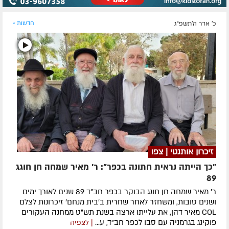
כ' אדר ה׳תשפ״ג
חדשות »
זיכרון אותנטי | צפו
"כך הייתה נראית חתונה בכפר": ר' מאיר שמחה חן חוגג
89
ר' מאיר שמחה חן חוגג הבוקר בכפר חב"ד 89 שנים לאורך ימים
ושנים טובות, ומשחזר לאחר שחרית ב'בית מנחם' זיכרונות לצלם
COL מאיר דהן, את עלייתו ארצה בשנת תש"ט ממחנה העקורים
פוקינג בגרמניה עם סבו לכפר חב"ד, ע...
| לצפיה