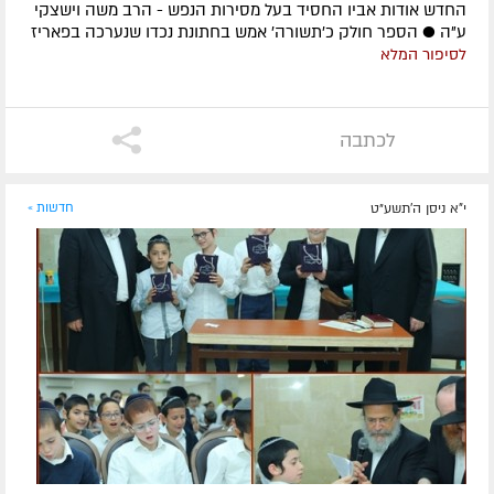
החדש אודות אביו החסיד בעל מסירות הנפש - הרב משה וישצקי
ע"ה ● הספר חולק כ'תשורה' אמש בחתונת נכדו שנערכה בפאריז
לסיפור המלא
לכתבה
י"א ניסן ה׳תשע״ט
חדשות »