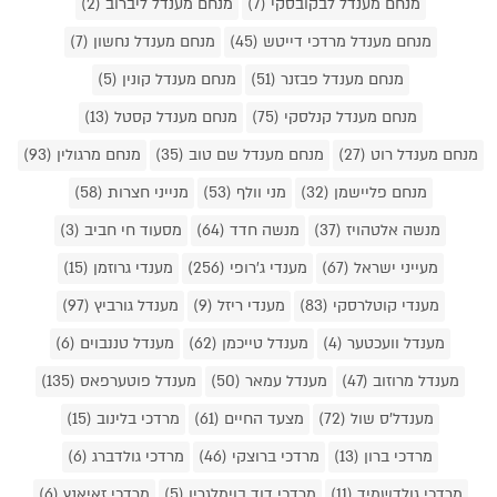
מנחם מענדל לבקובסקי (7)
מנחם מענדל ליברוב (2)
מנחם מענדל מרדכי דייטש (45)
מנחם מענדל נחשון (7)
מנחם מענדל פבזנר (51)
מנחם מענדל קונין (5)
מנחם מענדל קנלסקי (75)
מנחם מענדל קסטל (13)
מנחם מענדל רוט (27)
מנחם מענדל שם טוב (35)
מנחם מרגולין (93)
מנחם פליישמן (32)
מני וולף (53)
מנייני חצרות (58)
מנשה אלטהויז (37)
מנשה חדד (64)
מסעוד חי חביב (3)
מעייני ישראל (67)
מענדי ג'רופי (256)
מענדי גרוזמן (15)
מענדי קוטלרסקי (83)
מענדי ריזל (9)
מענדל גורביץ (97)
מענדל וועכטער (4)
מענדל טייכמן (62)
מענדל טננבוים (6)
מענדל מרוזוב (47)
מענדל עמאר (50)
מענדל פוטערפאס (135)
מענדל'ס שול (72)
מצעד החיים (61)
מרדכי בלינוב (15)
מרדכי ברון (13)
מרדכי ברוצקי (46)
מרדכי גולדברג (6)
מרדכי גולדשמיד (11)
מרדכי דוד בוימלגרין (5)
מרדכי זאיאנץ (6)