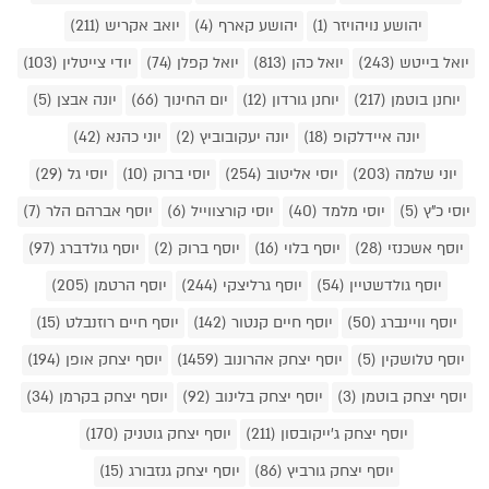
יהושע נויהויזר (1)
יהושע קארף (4)
יואב אקריש (211)
יואל בייטש (243)
יואל כהן (813)
יואל קפלן (74)
יודי צייטלין (103)
יוחנן בוטמן (217)
יוחנן גורדון (12)
יום החינוך (66)
יונה אבצן (5)
יונה איידלקופ (18)
יונה יעקובוביץ (2)
יוני כהנא (42)
יוני שלמה (203)
יוסי אליטוב (254)
יוסי ברוק (10)
יוסי גל (29)
יוסי כ"ץ (5)
יוסי מלמד (40)
יוסי קורצווייל (6)
יוסף אברהם הלר (7)
יוסף אשכנזי (28)
יוסף בלוי (16)
יוסף ברוק (2)
יוסף גולדברג (97)
יוסף גולדשטיין (54)
יוסף גרליצקי (244)
יוסף הרטמן (205)
יוסף וויינברג (50)
יוסף חיים קנטור (142)
יוסף חיים רוזנבלט (15)
יוסף טלושקין (5)
יוסף יצחק אהרונוב (1459)
יוסף יצחק אופן (194)
יוסף יצחק בוטמן (3)
יוסף יצחק בלינוב (92)
יוסף יצחק בקרמן (34)
יוסף יצחק ג'ייקובסון (211)
יוסף יצחק גוטניק (170)
יוסף יצחק גורביץ (86)
יוסף יצחק גנזבורג (15)