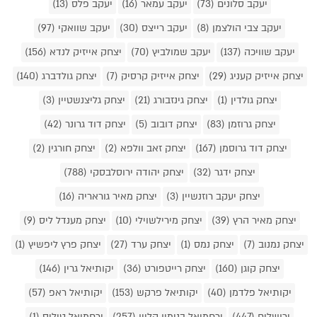
יעקב סלונים (73)
יעקב עמאר (16)
יעקב פלס (13)
יעקב צבי הולצמן (8)
יעקב רייצס (30)
יעקב שוואקי (97)
יעקב שוויכה (137)
יעקב שמולביץ (70)
יצחק אייזיק לנדא (156)
יצחק אייזיק קעניג (29)
יצחק אייזיק קרסיק (7)
יצחק גולדברג (140)
יצחק גולדין (1)
יצחק גינזבורג (21)
יצחק גליצנשטיין (3)
יצחק גרוזמן (83)
יצחק דובוב (5)
יצחק דוד גרונר (42)
יצחק דוד גרוסמן (167)
יצחק זאב וולפא (2)
יצחק חורגין (2)
יצחק ידגר (32)
יצחק יהודה ירוסלבסקי (788)
יצחק יעקב רוזנשיין (3)
יצחק מאיר גוראריה (16)
יצחק מאיר הרץ (39)
יצחק מירילשוילי (10)
יצחק מענדל ליס (9)
יצחק נמנוב (7)
יצחק נמס (1)
יצחק ערד (27)
יצחק פרץ ליפשיץ (1)
יצחק קוגן (160)
יצחק רייטפורט (36)
יקותיאל גרין (146)
יקותיאל פלדמן (40)
יקותיאל פרקש (153)
יקותיאל ראפ (57)
ירושלים (447)
ירחמיאל בנימין קליין (257)
ירחמיאל טיליס (1)