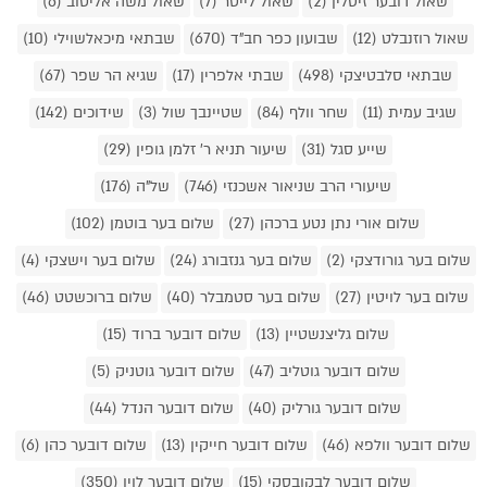
שאול דובער זיסלין (2)
שאול לייטר (7)
שאול משה אליטוב (6)
שאול רוזנבלט (12)
שבועון כפר חב"ד (670)
שבתאי מיכאלשוילי (10)
שבתאי סלבטיצקי (498)
שבתי אלפרין (17)
שגיא הר שפר (67)
שגיב עמית (11)
שחר וולף (84)
שטיינבך שול (3)
שידוכים (142)
שייע סגל (31)
שיעור תניא ר' זלמן גופין (29)
שיעורי הרב שניאור אשכנזי (746)
של"ה (176)
שלום אורי נתן נטע ברכהן (27)
שלום בער בוטמן (102)
שלום בער גורודצקי (2)
שלום בער גנזבורג (24)
שלום בער וישצקי (4)
שלום בער לויטין (27)
שלום בער סטמבלר (40)
שלום ברוכשטט (46)
שלום גליצנשטיין (13)
שלום דובער ברוד (15)
שלום דובער גוטליב (47)
שלום דובער גוטניק (5)
שלום דובער גורליק (40)
שלום דובער הנדל (44)
שלום דובער וולפא (46)
שלום דובער חייקין (13)
שלום דובער כהן (6)
שלום דובער לבקובסקי (15)
שלום דובער לוין (350)