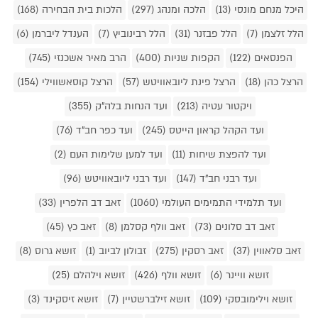
היכל מנחם מונסי (13)
הלכה ומנהג (297)
הלכות בית הבחירה (168)
הלל זלצמן (7)
הלל פבזנר (31)
הלל רבינוביץ (7)
הענדל ליברמן (6)
הפנסאים (122)
הקפות שניות (400)
הרב מאיר אשכנזי (745)
הרצל כהן (18)
הרצל פינת ליובאוויטש (57)
הרצל קוסאשווילי (154)
ויקטור עטיה (213)
ועד הנחות בלה"ק (355)
ועד הקהל קראון הייטס (245)
ועד כפר חב"ד (76)
ועד להפצת שיחות (11)
ועד למען שלימות העם (2)
ועד רבני חב"ד (147)
ועד רבני ליובאוויטש (96)
ועד תלמידי התמימים העולמי (1060)
זאב דב הלפרין (33)
זאב דב סלונים (73)
זאב וולף קסלמן (8)
זאב כץ (45)
זאב סלאווין (37)
זאב רסקין (275)
זבולון לביוב (1)
זושא גרוס (8)
זושא וויינר (6)
זושא וולף (426)
זושא וילהלם (25)
זושא וילימובסקי (109)
זושא זילברשטיין (7)
זושא זיסקינד (3)