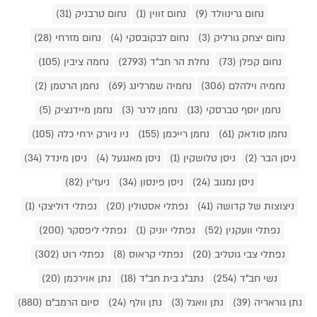
נחום גרינוולד (9)
נחום זווין (1)
נחום טרבניק (31)
נחום יצחק גורליק (3)
נחום לבקובסקי (4)
נחום מזרחי (28)
נחום קפלן (73)
נחלת הר חב"ד (2793)
נחמה ציבין (105)
נחמיה וילהלם (306)
נחמיה שמרלינג (69)
נחמן הרטמן (2)
נחמן יוסף טברסקי (13)
נחמן לרנר (3)
נחמן מיידנציק (5)
נחמן סודאק (61)
נחמן רייכמן (155)
ניו ניורק ירחי כלה (105)
ניסן הבר (2)
ניסן טלושקין (1)
ניסן מאנגעל (4)
ניסן מינדל (34)
ניסן נמנוב (24)
ניסן פינסון (34)
ניעז'ין (82)
ניצוצות של קדושה (41)
נפתלי אסטולין (20)
נפתלי דוליצקי (1)
נפתלי וועקנין (52)
נפתלי יוניק (1)
נפתלי ליפסקר (200)
נפתלי צבי גוטליב (20)
נפתלי קראוס (8)
נפתלי רוט (302)
נשי חב"ד (254)
נתב"ג בית חב"ד (18)
נתן אוירכמן (20)
נתן גוראריה (39)
נתן וואגל (3)
נתן וולף (24)
סיום הרמב"ם (880)