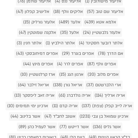
אליעזר מישולובין (1)
אליעזר ננס (4)
אליעזר שולמן (78)
אליעזר שם טוב (57)
אליקים וולף (18)
אלישיב קפלון (47)
אלמא אטא (439)
אלעד (489)
אלעזר גורליק (15)
אלעזר גלבשטיין (24)
אלעל (35)
אלקנה שמוטקין (47)
אלתר דובער חסקינד (4)
אלתר הילביץ (1)
אלתר חנין (3)
אם הדרך (78)
אפרים בוגרד (29)
אפרים דמיחובסקי (43)
אפרים וולף (87)
אפרים לרר (4)
אפרים מינץ (44)
אפרים מלוב (20)
ארגון הגג (15)
ארז קרלנשטיין (10)
ארי הלברשטם (37)
אריאל גורן (138)
אריאל זילבר (64)
אריה ארליך (114)
אריה גולדברג (61)
אריה זאב ליפסקר (13)
אריה לייב קפלן (צפת) (137)
אריה קדם (11)
ארכיון ימי תמימים (10)
ארכיון שמואל בן צבי (1231)
אשנב לחב"ד (47)
אשר בלינוב (44)
אשר גליס (136)
אשר דייטש (77)
אשר לעמיל כהן (89)
בד"צ קראון הייטס (49)
בועז קלי (48)
ביאורים במאמרי רבינו (81)