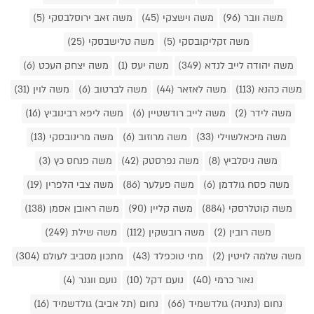
משה וובר (96)
משה וישצקי (45)
משה זאב ירוסלבסקי (5)
משה זקליקובסקי (5)
משה טלישבסקי (25)
משה יהודה לייב לנדא (349)
משה יעס (1)
משה יצחק העכט (6)
משה כהנא (113)
משה לאזאר (44)
משה לברטוב (6)
משה לוין (31)
משה לידר (2)
משה לייב רודשטיין (6)
משה ליפא רבינוביץ (16)
משה מיכאלשוילי (33)
משה מרוזוב (6)
משה מרינובסקי (13)
משה ניסלביץ (8)
משה נפרסטק (42)
משה פנחס כץ (3)
משה פסח גולדמן (6)
משה פעלער (86)
משה צבי הלפרין (19)
משה קוטלרסקי (884)
משה קליין (90)
משה ראובן אסמן (138)
משה רובין (2)
משה רובשקין (112)
משה שילת (249)
משה שלמה לויטין (2)
מתי טוכפלד (43)
מתכון מסביב לעולם (304)
נאור כרמי (40)
נועם דקל (10)
נועם ווגנר (4)
נחום (נתניה) גולדשמיד (66)
נחום (תל אביב) גולדשמיד (16)