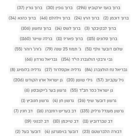
ברוך בועז יורקוביץ (296)
ברוך גופין (30)
ברוך גורין (37)
ברוך דוכמן (2)
ברוך הרץ (24)
ברוך וילהלם (46)
ברוך כהנא (34)
ברוך לבקיבקר (3)
ברוך לשס (14)
ברוך נחשון (106)
ברוך סלונים (115)
ברוך פאריז (11)
ברלה שיינר (1160)
שלום דובער וולף (51)
ג' תמוז 25 שנה (79)
ג'ורג' רוהר (55)
גבי ורבקי הולצברג הי"ד (154)
גבריאל גורדון (66)
גבריאל נח הולצברג (84)
גדליה אקסלרוד (27)
גדליה בלומינג (8)
גיל עקביוב (57)
גילי שושן (20)
גן ישראל ארץ הקודש (206)
גן ישראל כפר חב"ד (55)
גרשון בער ג'ייקובסון (6)
גרשון דובער שיף (26)
גרשון חן (4)
גרשון חנוביץ (1)
גרשון מענדל גרליק (135)
דב בעריש רוזנברג (16)
דב חנין (7)
דב טברדוביץ (11)
דב טייכמן (10)
דב לבנוני (19)
דבורה הלברשטם (23)
דובער בוימגרטן (4)
דובער בעל (2)