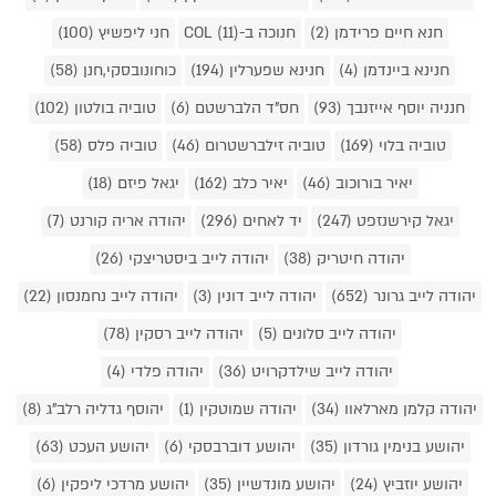
חנא חיים פרידמן (2)
חנוכה ב-COL (11)
חני ליפשיץ (100)
חנינא ביינדמן (4)
חנינא שפערלין (194)
כוחונובסקי,חנן (58)
חנניה יוסף אייזנבך (93)
חס"ד הלברשטם (6)
טוביה בולטון (102)
טוביה בלוי (169)
טוביה זילברשטרום (46)
טוביה פלס (58)
יאיר בורוכוב (46)
יאיר כלב (162)
יגאל פיזם (18)
יגאל קירשנזפט (247)
יד לאחים (296)
יהודה אריה קורנט (7)
יהודה חיטריק (38)
יהודה לייב ביסטריצקי (26)
יהודה לייב גרונר (652)
יהודה לייב דונין (3)
יהודה לייב נחמנסון (22)
יהודה לייב סלונים (5)
יהודה לייב רסקין (78)
יהודה לייב שילדקרויט (36)
יהודה פלדי (4)
יהודה קלמן מארלאוו (34)
יהודה שמוטקין (1)
יהוסף גדליה רלב"ג (8)
יהושע בנימין גורדון (35)
יהושע דוברבסקי (6)
יהושע העכט (63)
יהושע יוזביץ (24)
יהושע מונדשיין (35)
יהושע מרדכי ליפקין (6)