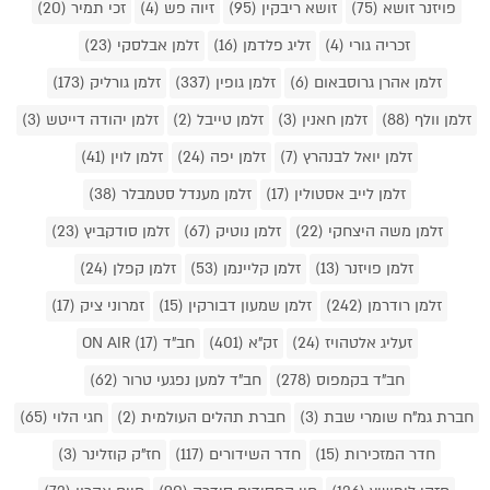
פויזנר זושא (75)
זושא ריבקין (95)
זיוה פש (4)
זכי תמיר (20)
זכריה גורי (4)
זליג פלדמן (16)
זלמן אבלסקי (23)
זלמן אהרן גרוסבאום (6)
זלמן גופין (337)
זלמן גורליק (173)
זלמן וולף (88)
זלמן חאנין (3)
זלמן טייבל (2)
זלמן יהודה דייטש (3)
זלמן יואל לבנהרץ (7)
זלמן יפה (24)
זלמן לוין (41)
זלמן לייב אסטולין (17)
זלמן מענדל סטמבלר (38)
זלמן משה היצחקי (22)
זלמן נוטיק (67)
זלמן סודקביץ (23)
זלמן פויזנר (13)
זלמן קליינמן (53)
זלמן קפלן (24)
זלמן רודרמן (242)
זלמן שמעון דבורקין (15)
זמרוני ציק (17)
זעליג אלטהויז (24)
זק"א (401)
חב"ד ON AIR (17)
חב"ד בקמפוס (278)
חב"ד למען נפגעי טרור (62)
חברת גמ"ח שומרי שבת (3)
חברת תהלים העולמית (2)
חגי הלוי (65)
חדר המזכירות (15)
חדר השידורים (117)
חז"ק קוזלינר (3)