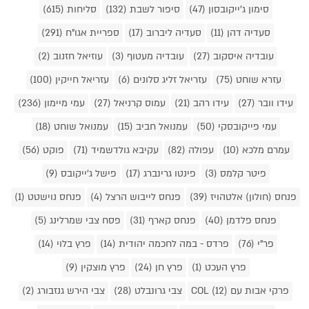
סימון ג'ייקובסון (47)
סיפור לשבת (132)
סליחות (615)
סעדיה דהן (11)
סעדיה ליברוב (17)
ספריית אגו"ח (291)
עובדיה איסקוב (27)
עובדיה מעטוף (3)
עוזיאל חזנוב (2)
עזרא שוחט (75)
עזריאל זליג סלונים (6)
עזריאל חייקין (100)
עידו וובר (27)
עידו רהב (21)
עמוס קרניאל (27)
עמי מיימון (236)
עמי פייקובסקי (50)
עמנואל חביב (15)
עמנואל שוחט (18)
עמרם מלכא (10)
עפולה (82)
עקיבא גולדשמיד (71)
פוקט (56)
פיטר קלמס (3)
פינטו גרינברג (17)
פישל ג'ייקובס (9)
פנחס (חולון) אלטהויז (39)
פנחס לייבוש הרצל (4)
פנחס נוישטט (1)
פנחס פלדמן (40)
פנחס קארף (31)
פסח צבי שמרלינג (5)
פר"י (76)
פרדס - במה לחכמה יהודית (14)
פרץ בלוי (14)
פרץ העכט (1)
פרץ חן (24)
פרץ מוצקין (9)
פרקי אבות עם COL (12)
צבי גרונבלט (28)
צבי הירש גנזבורג (2)