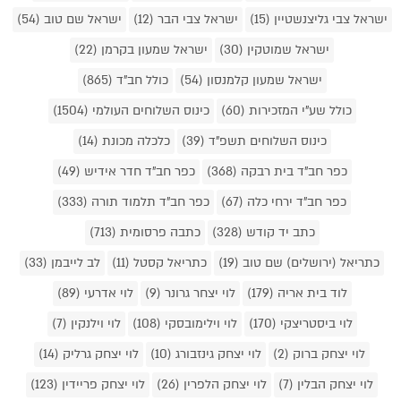
ישראל צבי גליצנשטיין (15)
ישראל צבי הבר (12)
ישראל שם טוב (54)
ישראל שמוטקין (30)
ישראל שמעון בקרמן (22)
ישראל שמעון קלמנסון (54)
כולל חב"ד (865)
כולל שע"י המזכירות (60)
כינוס השלוחים העולמי (1504)
כינוס השלוחים תשפ"ד (39)
כלכלה מכונת (14)
כפר חב"ד בית רבקה (368)
כפר חב"ד חדר אידיש (49)
כפר חב"ד ירחי כלה (67)
כפר חב"ד תלמוד תורה (333)
כתב יד קודש (328)
כתבה פרסומית (713)
כתריאל (ירושלים) שם טוב (19)
כתריאל קסטל (11)
לב לייבמן (33)
לוד בית אריה (179)
לוי יצחר גרונר (9)
לוי אדרעי (89)
לוי ביסטריצקי (170)
לוי וילימובסקי (108)
לוי וילנקין (7)
לוי יצחק ברוק (2)
לוי יצחק גינזבורג (10)
לוי יצחק גרליק (14)
לוי יצחק הבלין (7)
לוי יצחק הלפרין (26)
לוי יצחק פריידין (123)