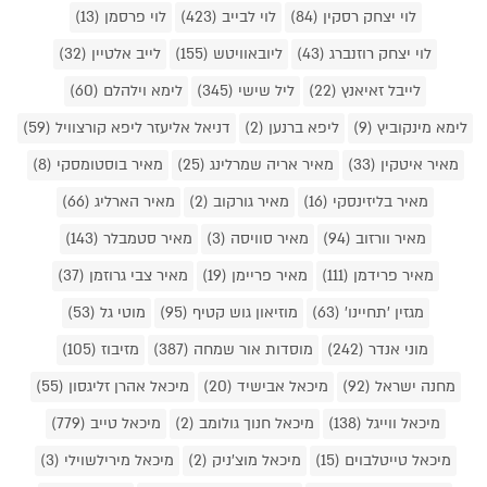
לוי יצחק רסקין (84)
לוי לבייב (423)
לוי פרסמן (13)
לוי יצחק רוזנברג (43)
ליובאוויטש (155)
לייב אלטיין (32)
לייבל זאיאנץ (22)
ליל שישי (345)
לימא וילהלם (60)
לימא מינקוביץ (9)
ליפא ברנען (2)
דניאל אליעזר ליפא קורצוויל (59)
מאיר איטקין (33)
מאיר אריה שמרלינג (25)
מאיר בוסטומסקי (8)
מאיר בליזינסקי (16)
מאיר גורקוב (2)
מאיר הארליג (66)
מאיר וורזוב (94)
מאיר סוויסה (3)
מאיר סטמבלר (143)
מאיר פרידמן (111)
מאיר פריימן (19)
מאיר צבי גרוזמן (37)
מגזין 'תחיינו' (63)
מוזיאון גוש קטיף (95)
מוטי גל (53)
מוני אנדר (242)
מוסדות אור שמחה (387)
מזיבוז (105)
מחנה ישראל (92)
מיכאל אבישיד (20)
מיכאל אהרן זליגסון (55)
מיכאל ווייגל (138)
מיכאל חנוך גולומב (2)
מיכאל טייב (779)
מיכאל טייטלבוים (15)
מיכאל מוצ'ניק (2)
מיכאל מירילשוילי (3)