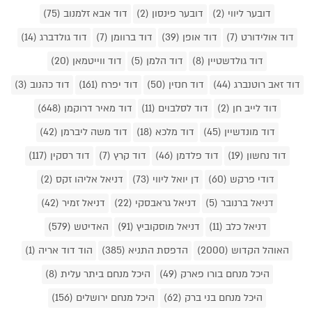
דובער ליווי (2)
דובער פינסון (2)
דוד אבא זלמנוב (75)
דוד אולידורט (7)
דוד אופן (39)
דוד ברוומן (7)
דוד גולדברג (14)
דוד גולדשטיין (8)
דוד הלמן (5)
דוד ווייטמאן (20)
דוד זאב רוטנברג (44)
דוד חנזין (50)
דוד יפרח (161)
דוד כהנוב (3)
דוד לייב חן (2)
דוד לסלבוים (11)
דוד מאיר דרוקמן (648)
דוד מונדשיין (45)
דוד מלכא (18)
דוד משה ליברמן (42)
דוד נחשון (19)
דוד פלדמן (46)
דוד קרץ (7)
דוד רסקין (117)
דודי פרקש (60)
דן יואל ליווי (73)
דניאל אליהו זקס (2)
דניאל ברנובר (5)
דניאל גראבסקי (22)
דניאל זמיר (42)
דניאל כלב (11)
דניאל מוסקוביץ (91)
האדיטש (579)
האוהל הקדוש (2000)
הדפסת התניא (385)
הוד דוד אריה (1)
היכל מנחם בורו פארק (49)
היכל מנחם ביתר עלית (8)
היכל מנחם בני ברק (62)
היכל מנחם ירושלים (156)