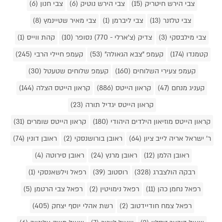
צבי הירש חיטריק (15)
צבי הירש נוטיק (6)
צבי חנון (6)
צבי טלזנר (13)
צבי ליברמן (1)
צבי מאיר שטיינמץ (8)
צבי מילבסקי (3)
צדיק (צ'ארלי - 770) נסופר (10)
קהת ווייס (1)
קטמנדו (174)
קעמפ "צבא הגאולה" (53)
קעמפ חיילי הרבי (245)
קעמפ צעירי השלוחים (160)
קעמפ שלוחים שטעטל (30)
קעניג מנחם (47)
קראון הייטס (886)
קראון הייטס הצלה (144)
קראון הייטס יגדיל תורה (23)
קראון הייטס מוזיאון הילדים היהודי (180)
קראון הייטס שומרים (31)
ר' ישראל אריה לייב ציון (64)
ראובן בורושנסקי (2)
ראובן דונין (74)
ראובן הלמן (12)
ראובן מרנץ (24)
ראובן סירוטה (4)
רבקה הולצברג (328)
רוסטוב (39)
רפאל וילשאנסקי (1)
רפאל נחמן כהן (11)
רפאל נימויטין (2)
רפאל צבי הרטמן (5)
רפאל צמח חודיידטוב (2)
רשת אהלי יוסף יצחק (405)