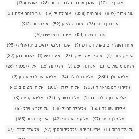
אהרן לוי (20)
אהרן מרדכי זילברשטרום (28)
אוהיו (136)
אור אבנר (802)
אור חיה (338)
אור לחייל (19)
אור מנחם צפת (51)
אורי בן שחר (26)
אורי הולצמן (52)
אורי רווח (213)
אחד משלנו (151)
איגוד הצאצאים (74)
איגוד השלוחים בארץ הקודש (9)
איגוד תלמידי הישיבות (את"ה) (95)
אייזיק שוויי (4)
אינגי ביסטריצקי (23)
איסר פש (1)
אלחנן כהן (32)
אלחנן מישולובין (1)
אלחנן רייצס (7)
אלי יונה (18)
אלי ליפסקר (28)
אליהו וולף (380)
אליהו וילהלם (34)
אליהו יאכיל סימפסון (2)
אליהו יוחנן גוראריה (265)
אליהו לנדא (100)
אליהו מטוסוב (48)
אליהו נתן סילברברג (2)
אליהו סורקין (22)
אליהו קווינט (3)
אליהו שוויכה (150)
אלימלך הרצל (58)
אלימלך צוויבל (16)
אלימלך שחר (27)
אליעזר אשכנזי (42)
אליעזר ברוד (185)
אליעזר ברוק (11)
אליעזר יהושע זקליקובסקי (22)
אליעזר מזרחי (57)