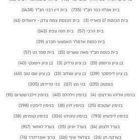
בית אגו"ח כפר חב"ד (735)
בית דין רבני חב"ד (1438)
בית הכנסת 17 פאריז (3)
בית הכנסת צמח צדק - ירושלים (41)
בית הרבי (57)
בית חנה צפת (143)
בית כנסת אדמו"ר האמצעי חברון (29)
בית כנסת חב"ד מאה שערים (15)
בית ספר נט (57)
בן ציון גרוסמן (15)
בן ציון גרליק (3)
בן ציון וישצקי (40)
בן ציון ליפסקר (139)
בן ציון שגלוב (13)
בן ציון שם טוב (40)
בנגקוק (135)
בני גנץ (117)
בני פרידמן (205)
בנימין אליהו גורדצקי (4)
בנימין וילהלם (40)
בנימין זילברשטרום (91)
בנימין יעקובס (25)
בנימין לוין (18)
בנימין ליפקין (298)
בנימין ליפשיץ (793)
בנימין נתניהו (326)
בנימין קופרמן (38)
בערל זלצמן (14)
בערל יוניק (25)
בערל לאזאר (917)
בערקה חן (26)
בצלאל שיף (116)
ברוך אוברלנדר (76)