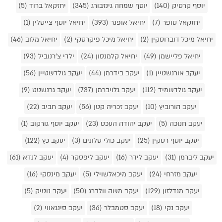
יוסף קרסיק (140)
יוסף שמחה גינזבורג (345)
יחזקאל ברוד (5)
יחזקאל סופר (7)
יחיאל אופנר (393)
יחיאל יוסף צייטלין (1)
יחיאל מיכל דוברוסקין (2)
יחיאל מיכל פיקרסקי (2)
יחיאל מלוב (46)
יחיאל פליישמן (49)
יחיאל קלמנסון (24)
ילדי צ'רנוביל (93)
יעקב אורנשטיין (1)
יעקב בידרמן (44)
יעקב גולדשטיין (56)
יעקב גולדשמיד (112)
יעקב גלויברמן (737)
יעקב גרנשטט (9)
יעקב הורוביץ (10)
יעקב זכריה קטן (56)
יעקב חביב (22)
יעקב חנוכה (5)
יעקב יהודה העכט (23)
יעקב יוסף גורקוב (1)
יעקב יוסף רסקין (25)
יעקב כולי סלונים (3)
יעקב כץ (122)
יעקב ליברמן (31)
יעקב לידר (16)
יעקב ליפסקר (4)
יעקב לנדא (61)
יעקב מזרחי (24)
יעקב מיכאלשוילי (5)
יעקב מינסקי (16)
יעקב מנדלזון (129)
יעקב משה וולברג (50)
יעקב נוטיק (5)
יעקב נקי (18)
יעקב סטמבלר (36)
יעקב סינגאווי (2)