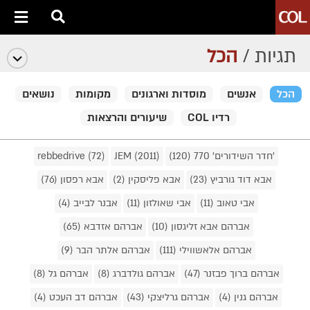
תגיות /
הכל
הכל
אנשים
מוסדות וארגונים
מקומות
נושאים
רדיו COL
שיעורים והרצאות
'חדר השידורים' 770 (120)
JEM (2011)
rebbedrive (72)
אבא דוד גורביץ (23)
אבא פליסקין (2)
אבא רפסון (76)
אבי טאוב (11)
אבי שאולזון (11)
אבנר לבייב (4)
אברהם אבא זליגסון (10)
אברהם אזדבא (65)
אברהם אלאשווילי (111)
אברהם אלתר הבר (9)
אברהם ברוך פבזנר (47)
אברהם גולדברג (8)
אברהם גל (8)
אברהם גנין (4)
אברהם גרליצקי (43)
אברהם דב העכט (4)