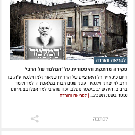
לקריאה והורדה
סקירה מרתקת והיסטורית על 'המלמד של הרבי'
היום כ"ג אייר חל היארצייט של הרה"ח שניאור זלמן וילנקין ע״ה, בן
הרב לוי יצחק וילנקין | עסק שנים רבות במלאכת ה' למד ולימד
ברבים. היה שו"ב ביקטרינוסלב, זכה שהרבי למד אצלו בצעירותו |
נפטר בשנת תשכ"ג...
| לקריאה והורדה
לכתבה