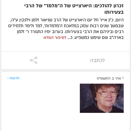
זכרון להולכים: היארצייט של ה"מלמד" של הרבי
בצעירותו
היום, כ"ג אייר חל יום היארצייט של הרב שניאור זלמן וילנקין ע"ה,
שבמשך שנים רבות עסק במלאכת ה'מלמדות', למד ולימד תלמידים
רבים וביניהם את הרבי בצעירותו. בערוב ימיו התגורר ר' זלמן
בארה"ב שם שימש כמשפיע. כ...
לסיפור המלא
לכתבה
י' אדר ב ה׳תשס״ח
חדשות »