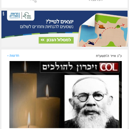
כ"ג אייר ה׳תשע״ח
חדשות »