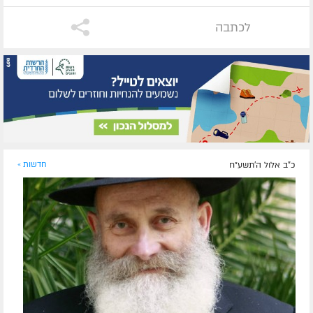
לכתבה
כ"ב אלול ה׳תשע״ח
חדשות »