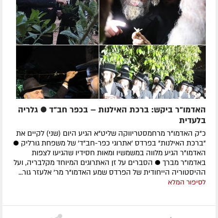
האדמו"ר ביקש: ברכת האילנות – בכפר חב"ד ● גלריה
בלעדית
כ"ק האדמו"ר מרחמסטריווקה שליט"א הגיע היום (שני) לקיים את
"ברכת האילנות" בפרדס 'אתרוגי כפר-חב"ד' של משפחת גורליק ●
האדמו"ר הגיע מלווה במשמשיו ומאות חסידיו שהגיעו לצפות
באדמו"ר מברך ● הסברים על זן האתרוגים המיוחד מקלבריה, ועל
ההיסטוריה הייחודית של הפרדס שמע האדמו"ר מר' אלעזר גור...
לסיפור המלא