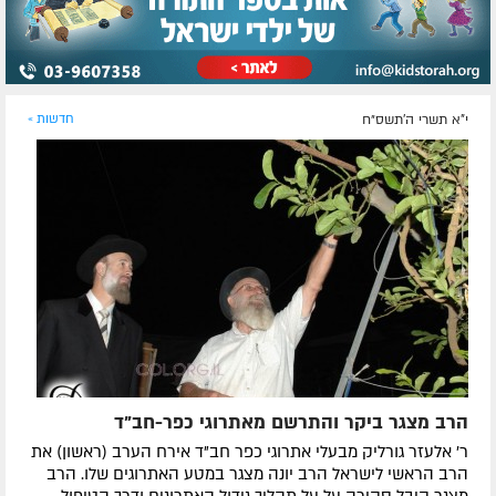
י"א תשרי ה׳תשס״ח
חדשות »
הרב מצגר ביקר והתרשם מאתרוגי כפר-חב"ד
ר' אלעזר גורליק מבעלי אתרוגי כפר חב"ד אירח הערב (ראשון) את
הרב הראשי לישראל הרב יונה מצגר במטע האתרוגים שלו. הרב
מצגר קיבל סקירה על על תהליך גידול האתרוגים ודרך הטיפול