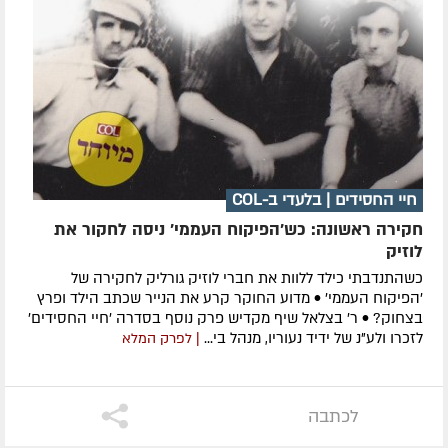
חיי החסידים | בלעדי ב-COL
חקירה ראשונה: כש'הפיקוח העממי' ניסה לחקור את
לוזיק
כשהתנדבתי כילד ללוות את חברי לוזיק גורליק לחקירה של
'הפיקוח העממי' • מדוע החוקר קרע את הנייר שכתב הילד ופרץ
בצחוק? • ר' בצלאל שיף מקדיש פרק נוסף בסדרה 'חיי החסידים'
לזכרו ולע"נ של ידיד נעוריו, מנהל בי...
| לפרק המלא
לכתבה