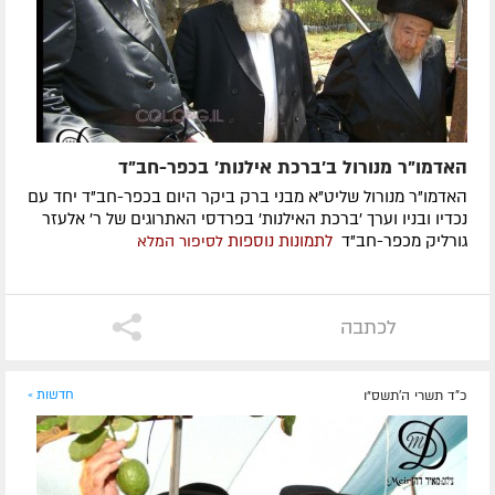
האדמו"ר מנורול ב'ברכת אילנות' בכפר-חב"ד
האדמו"ר מנורול שליט"א מבני ברק ביקר היום בכפר-חב"ד יחד עם
נכדיו ובניו וערך 'ברכת האילנות' בפרדסי האתרוגים של ר' אלעזר
גורליק מכפר-חב"ד
לתמונות נוספות
לסיפור המלא
לכתבה
כ"ד תשרי ה׳תשס״ו
חדשות »