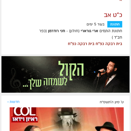
כ"ט אב
חתונה
בעוד 5 ימים
חתונת התמים
ארי גורארי
(חולון) -
חני רודרמן
(כפר
חב״ד )
בית רבקה כפ״ח בית רבקה כפ״ח
ט' סיון ה׳תשס״ח
חדשות »