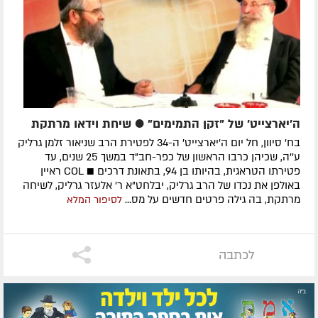
ה'יארצייט' של "זקן התמימים" ● שיחת וידאו מרתקת
בח' סיוון, חל יום ה'יארצייט' ה-34 לפטירת הרב שניאור זלמן גרליק
ע''ה, שכיהן כרבו הראשון של כפר-חב"ד במשך 25 שנים, עד
פטירתו הטראגית, בהיותו בן 94, בתאונת דרכים ■ COL ראיין
באולפן את נכדו של הרב גרליק, יבלחט"א ר' אלעזר גרליק, לשיחה
מרתקת, בה גילה פרטים חדשים על מס...
לסיפור המלא
לכתבה