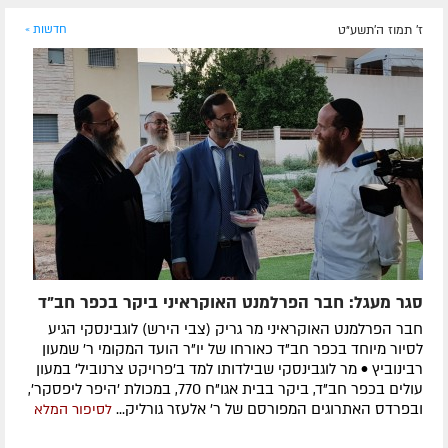
ז' תמוז ה׳תשע״ט
חדשות »
סגר מעגל: חבר הפרלמנט האוקראיני ביקר בכפר חב"ד
חבר הפרלמנט האוקראיני מר גריק (צבי הירש) לוגבינסקי הגיע
לסיור מיוחד בכפר חב"ד כאורחו של יו"ר הועד המקומי ר' שמעון
רבינוביץ • מר לוגבינסקי שבילדותו למד ב'פרויקט צרנוביל' במעון
עולים בכפר חב"ד, ביקר בבית אגו"ח 770, במכולת 'היפר ליפסקר',
ובפרדס האתרוגים המפורסם של ר' אלעזר גורליק...
לסיפור המלא