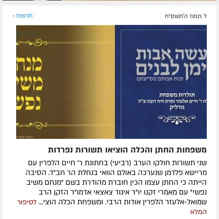
ז' תמוז ה׳תשס״ח
חדשות »
משפחות החתן והכלה הוציאו תשורות נפרדות
שני תשורות חולקו הערב (רביעי) בחתונת ר' חיים הלפרין עם
מריישא פלדמן שנערכה באולם הוואי בנחלת הר חב"ד. הסיבה
הייתה כי החתן עצמו הכין חוברת מהודרת בשם "מנחם משיב
נפשי" עם מאמרי זקנו יו"ר איגוד צאצאי אדמו"ר הזקן הרב
שמואל-אלעזר הלפרין אודות הרבי. ומשפחת הכלה הוצי...
לסיפור
המלא