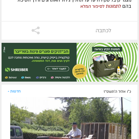
בהם
לתמונות
לסיפור המלא
לכתבה
כ"ו אלול ה׳תשס״ז
חדשות »