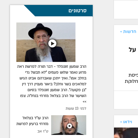
סרטונים
חדשות »
על
הרב שמעון זוננפלד - דבר תורה לפרשת ראה
מדוע נאמר שלוש פעמים "לא תבשל גדי
פיסת
בחלב אמו", ואיך ייתכן שאברהם אבינו הגיש
חלוקת
למלאכים בשר וחלב? ביאור מעניין דרך דין
"בן פקועה". הרב שמעון זוננפלד בסיום
השיעור של הרב בצלאל מזרחי בנחל'ה. צפו
>>
לפני 13 שעות
הרב עו"ד בצלאל
וידאו »
מזרחי ברעיון לפרשת
השבוע: כיצד מועילה
ט"ז אב
תשובה לאנשי עיר