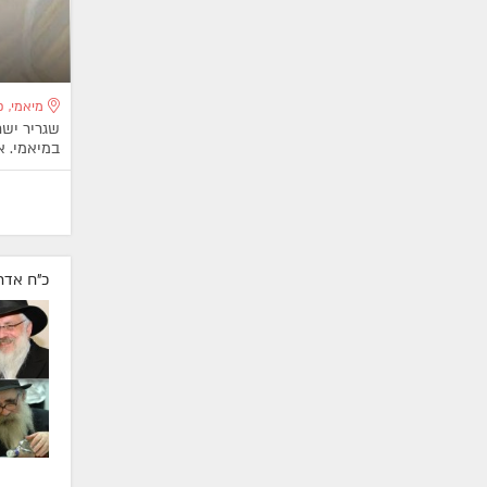
מיאמי, פ
שגריר ישר
במיאמי. א
כ"ח אדר