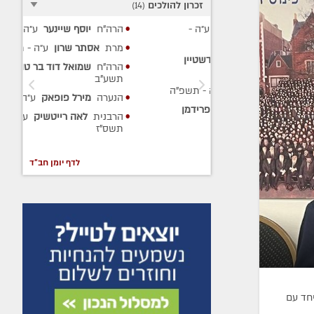
זכרון להולכים
)
14
(
גארעליק
ע״ה
-
הרה"ח
יוסף שיינער
ע״ה
-
מרת
אסתר שרון
ע״ה
- תשע"ח
יצחק גולדשטיין
הרה"ח
שמואל דוד בר טוב
ע״ה
-
תשע"ב
נסון
ע״ה
- תשפ"ה
הנערה
מירל פופאק
ע״ה
- תשע"א
דל הלוי פרידמן
הרבנית
לאה רייטשיק
ע״ה
-
תשס"ז
לדף יומן חב"ד
יחד עם