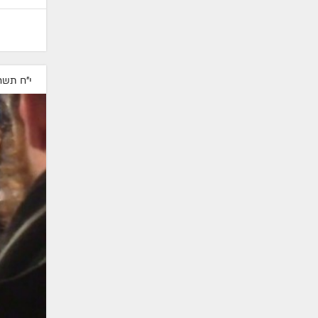
י"ח תשר