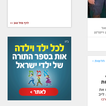
לדף מזל טוב >>
ואד
יינגרטן
חדשות »
ת
 את
לייב
רבו