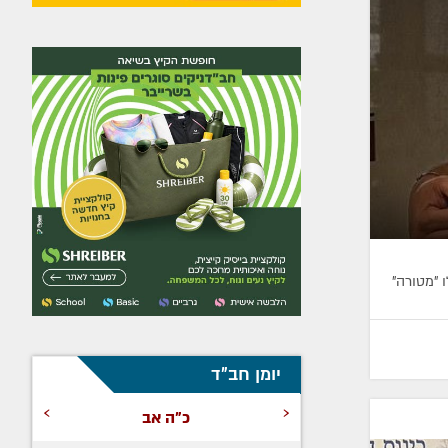
"מטורה"
יומן חב"ד
›
‹
כ"ה אב