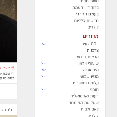
נשות חב"ד
ברוך דיין האמת
בעולם החרדי
חדשות כלליות
לילדים
מדורים
COL צעיר
הכל
צרכנות
מראות קודש
שיעורי וידאו
הכל
מיאמי, פ
היסטוריה
הכל
רז שבתאי
מגזין שבועי
הכל
במיאמי קי
עלונים ותשורות
תורני
הכל
דעות ואקטואליה
שאל את המומחה
לאם ולבית
כ"ב חשוו
לילדים