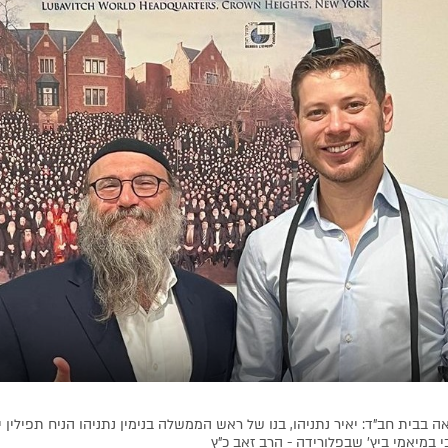
הרה"ח
אלחנן הלוי לאבנשטיין
ע״ה
מרת
בת שבע 
- תשס"ה
תרצ"ה
ח
הבחור הת'
מנחם יעקב
התמים
ישראל 
ה
-
לאקשפייטער
ע״ה
- תשנ"ד
ע״ה
- תשפ"ג
הרה"ח
שמואל ברוך אלעזראוו
ע״ה
מרת
בתיה קלמ
שע"א
- תשל"ט
הרב
שמחה מענ
הנערה
חנה שניאור
ע״ה
- תשל"ז
ע״ה
- תשפ"ה
מרת
שיינדל איטקיו
ע״ה
- תש"ו
ה בבית חב"ד: יאיר נתניהו, בנו של ראש הממשלה בנימין נתניהו הניח תפילין 
 במיאמי ביץ' שבפלורידה - הרב זאב כ"ץ