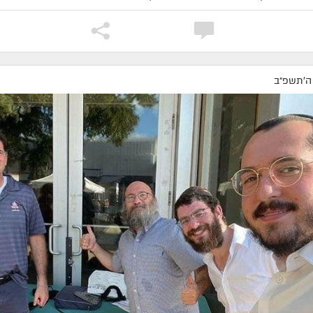
 ה׳תשפ״ב