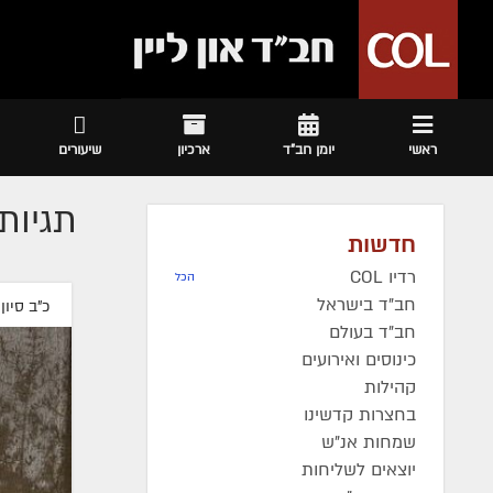
ראשי
יומן חב"ד
ארכיון
שיעורים
תגיות 
חדשות
רדיו COL
הכל
חב"ד בישראל
כ"ב סיון
חב"ד בעולם
כינוסים ואירועים
קהילות
בחצרות קדשינו
שמחות אנ"ש
יוצאים לשליחות