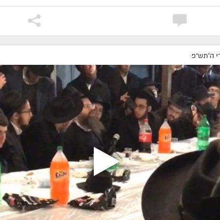
י ה׳תש״פ