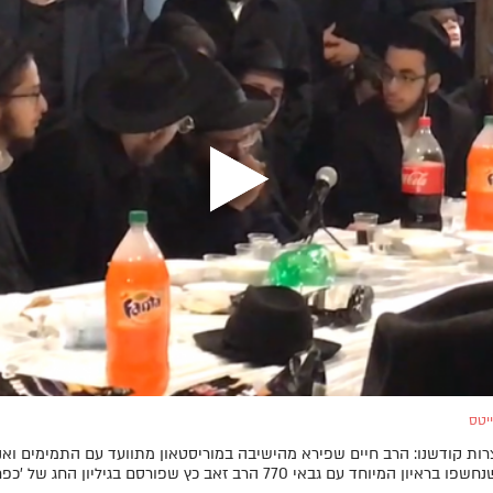
יטס
ת קודשנו: הרב חיים שפירא מהישיבה במוריסטאון מתוועד עם התמימים ואנ
ון המיוחד עם גבאי 770 הרב זאב כץ שפורסם בגיליון החג של 'כפר חב"ד'