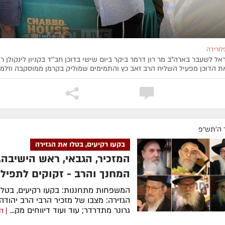
לורידה
אל לשעבר בארה"ב מר רון דרמר ביקר ביום שישי בדוכן חב''ד בקניון לינקולן ר
ת הדוכן מפעיל השליח הרב זאב כץ והתמימים שמוליק בקרמן ממוסקבה וזלמן ו
 ה׳תש״פ
בקעו רקיעים, בטלו את הגזירה
המזכיר, הגבאי, ראש הישיבה,
המחנך והרב - זקוקים לתפילו
המשפחות מתחננות: בקעו רקיעים, בטלו
הגזירה: מצבו של מזכיר הרבי הרב יהודה 
גרונר מתדרדר; עוד ועוד דיווחים מק...
| ה
בזעקה ותפילה