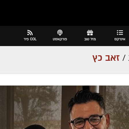
אינדקס
מזל טוב
פודקאסט
COL פיד
/
זאב כץ