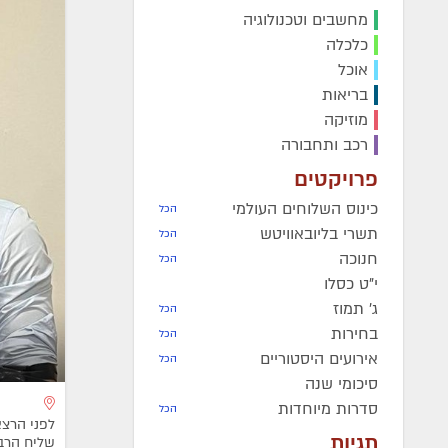
מחשבים וטכנולוגיה
מרת
בת שבע גארעליק
ע״ה
-
הרה"ח
יוסף שיינער
ע״ה
-
כלכלה
תרצ"ה
מרת
אסתר שרון
ע״ה
- תשע"
אוכל
התמים
ישראל יצחק גולדשטיין
בריאות
הרה"ח
שמואל דוד בר טוב
ע״
ע״ה
- תשפ"ג
תשע"ב
מוזיקה
מרת
בתיה קלמנסון
ע״ה
- תשפ"ה
הנערה
מירל פופאק
ע״ה
- ת
רכב ותחבורה
הרב
שמחה מענדל הלוי פרידמן
הרבנית
לאה רייטשיק
ע״ה
-
ע״ה
- תשפ"ה
פרויקטים
תשס"ז
כינוס השלוחים העולמי
הכל
תשרי בליובאוויטש
הכל
חנוכה
הכל
י"ט כסלו
ג' תמוז
הכל
בחירות
הכל
אירועים היסטוריים
הכל
סיכומי שנה
סדרות מיוחדות
הכל
לפני הרצא
תגיות
שליח הרבי