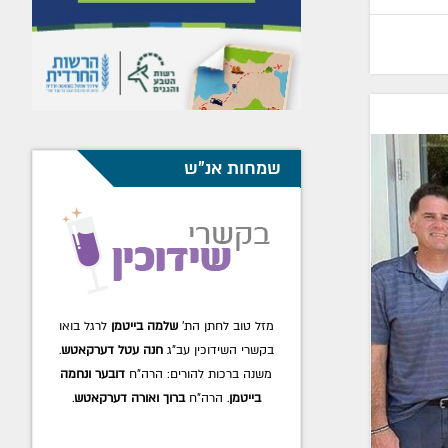
שמחות אנ"ש
מזל טוב לחתן הת'
שלמה בייטמן
לרגל בואו
בקשרי השידוכין עב"ג
חנה עטל דערקאטש
.
משנה ברכות להורים: הרה"ח
דובער ונחמה
בייטמן
. הרה"ח
ברוך ואורה דערקאטש
.