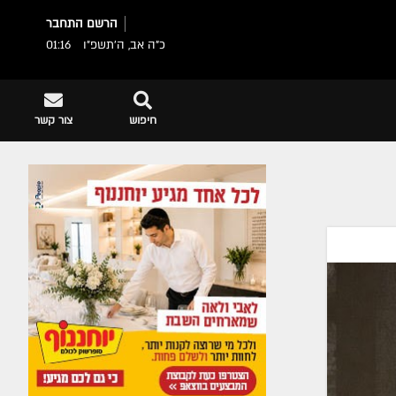
הרשם
התחבר
כ"ה אב, ה׳תשפ״ו
01:16
חיפוש
צור קשר