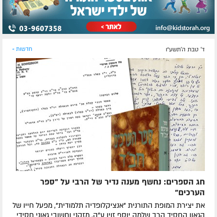
ד' טבת ה׳תשע״ו
חדשות »
חג הספרים: נחשף מענה נדיר של הרבי על "ספר
הערכים"
את יצירת המופת התורנית "אנציקלופדיה תלמודית", מפעל חייו של
הגאון החסיד הרב שלמה יוסף זוין ע"ה, מזקני וחשובי גאוני חסידי