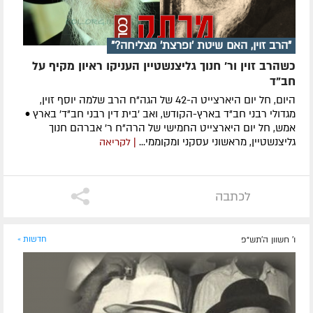
"הרב זוין, האם שיטת 'ופרצת' מצליחה?"
כשהרב זוין ור' חנוך גליצנשטיין העניקו ראיון מקיף על
חב"ד
היום, חל יום היארצייט ה-42 של הגה"ח הרב שלמה יוסף זוין,
מגדולי רבני חב"ד בארץ-הקודש, ואב 'בית דין רבני חב"ד' בארץ •
אמש, חל יום היארצייט החמישי של הרה"ח ר' אברהם חנוך
גליצנשטיין, מראשוני עסקני ומקוממי...
| לקריאה
לכתבה
ו' חשוון ה׳תש״פ
חדשות »