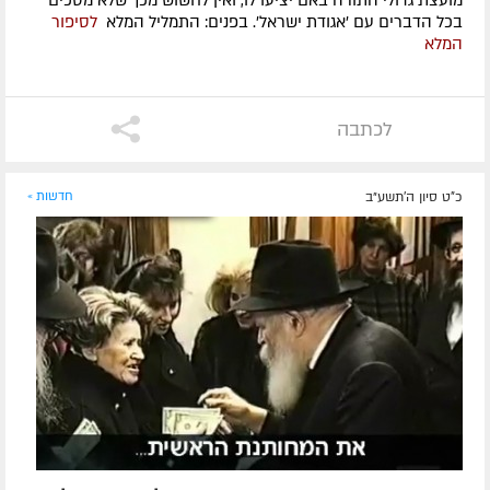
בכל הדברים עם 'אגודת ישראל'. בפנים: התמליל המלא
לסיפור
המלא
לכתבה
כ"ט סיון ה׳תשע״ב
חדשות »