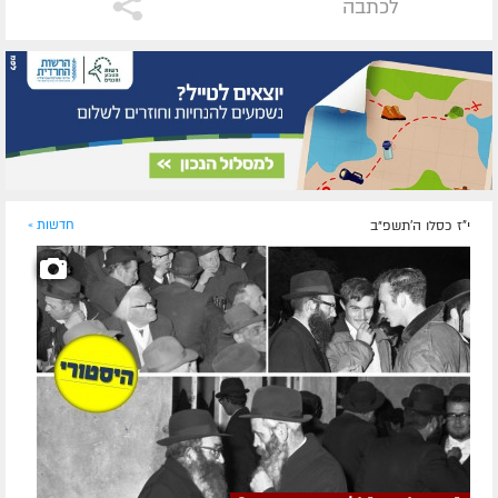
לכתבה
י"ז כסלו ה׳תשפ״ב
חדשות »