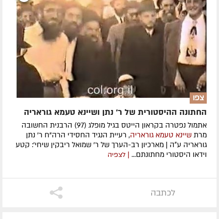
צפו
החתונה ההיסטורית של ר' נתן ושיינא טעמא גוראריה
אתמול נפטרה בקראון הייטס בגיל מופלג (97) הרבנית החשובה
מרת
שיינא טעמא
גוראריה
, רעיית הנגיד החסידי הרה"ח ר׳ נתן
גוראריה ע״ה | מארכיון רב-הערך של ר' שמואל ריבקין שיחי': קטע
וידאו היסטורי מחתונתם...
| לצפיה
לכתבה