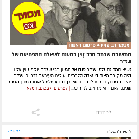
מסמך רב עניין • פרסום ראשון
התשובה שכתב הרב זֶוִין במענה לשאלה המפתיעה של
שז"ר
נשיא המדינה זלמן שז"ר פנה אל הגאון רבי שלמה יוסף זווין אליו
היה מקורב מאוד בשאלה הלכתית: עולים מעיראק נדרו כי שז"ר
יהיה הסנדק בברית לבנם, ובשל כך נמנעו מלמול אותו במשך מספר
שנים, האם הוא מחוייב לנדר ש...
| לפרטים ולמכתב המלא
לכתבה
ל' סיון ה׳תשע״ח
חדשות »