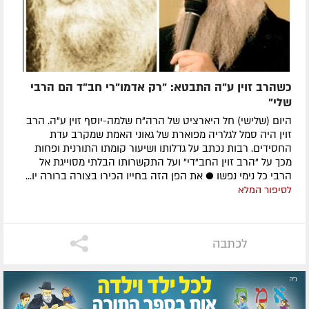
כשהרב זוין ע"ה התבטא: "רק אדמו"רי חב"ד הם הרבי
שלי"
היום (שלישי) חל היארציט של הרה"ח שלמה-יוסף זוין ע"ה. הרב
זוין היה סמל לגלריה מפוארת של גאוני האמת שמקרב עדת
החסידים. רבות נכתב על גדלותו ושיעור קומתו התורנית ופחות
מכך על "הרב זוין החב"די" ועל התקשרותו הבלתי מסוייגת אל
הרבי כל נימי נפשו ● את הפן הזה בחייו הכירו בצורה ברורה יו...
לסיפור המלא
לכתבה