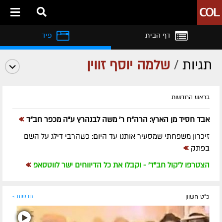
דף הבית
פיד
תגיות
/
שלמה יוסף זווין
בראש החדשות
»
אבד חסיד מן הארץ: הרה"ח ר' משה לבנהרץ ע"ה מכפר חב"ד
זיכרון משפחתי שמסעיר אותנו עד היום: כשהרבי דילג על השם
»
בפתק
»
הצטרפו ל'קול חב"ד' - וקבלו את כל הדיווחים ישר לווטסאפ
כ"ט חשוון
חדשות »