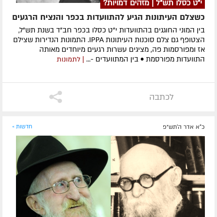
י"ט כסלו תש"ל | מזהים דמויות?
כשצלם העיתונות הגיע להתוועדות בכפר והנציח הרגעים
בין המוני החוגגים בהתוועדות י"ט כסלו בכפר חב"ד בשנת תש"ל,
הצטופף גם צלם סוכנות העיתונות IPPA. התמונות הנדירות שצילם
אז ומפורסמות פה, מציגים עשרות רגעים מיוחדים מאותה
התוועדות מפורסמת • בין המתוועדים -...
| לתמונות
לכתבה
כ"א אדר ה׳תש״פ
חדשות »