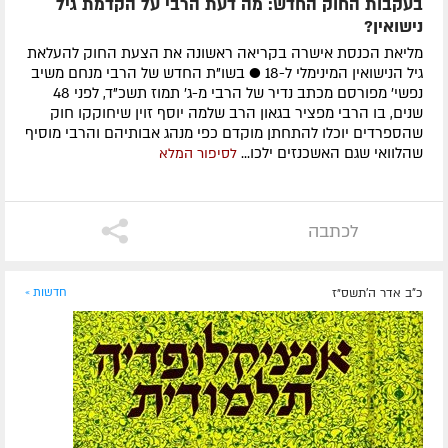
בעקבות החוק החדש: מה דעת הרבי על הקדמת גיל
נישואין?
מליאת הכנסת אישרה בקריאה ראשונה את הצעת החוק להעלאת
גיל הנישואין המינימלי ל-‏18 ● בשו"ת החדש של הרבי מנחם משיב
נפשי' מפורסם מכתב נדיר של הרבי מ-ג' תמוז תשכ"ד, לפני 48
שנים, בו הרבי מפציר בגאון הרב שלמה יוסף זוין שיחוקקו חוק
שהספרדים יוכלו להתחתן מוקדם כפי מנהג אבותיהם והרבי מוסיף
שהלוואי שגם האשכנזים ילכו...
לסיפור המלא
לכתבה
כ"ב אדר ה׳תשס״ז
חדשות »