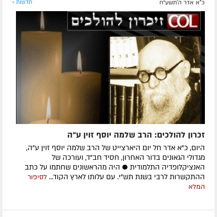
כ"א אדר ה׳תשע״ח
חדשות »
זכרון להולכים: הרב שלמה יוסף זוין ע"ה
היום, כ"א אדר חל יום היארצייט של הרב שלמה יוסף זוין ע"ה,
מגדולי הגאונים בדור האחרון, חסיד חב"ד, ועורכה של
האנציקלופדיה התלמודית ● היה מהראשונים שחתמו על כתב
ההתקשרות לרבי בשנת תש"י. עם עלותו לארץ הקוד...
לסיפור
המלא