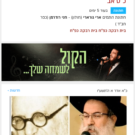
כ"ט אב
חתונה
בעוד 5 ימים
חתונת התמים
ארי גורארי
(חולון) -
חני רודרמן
(כפר
חב״ד )
בית רבקה כפ״ח בית רבקה כפ״ח
כ"א אדר א ה׳תשע״ו
חדשות »