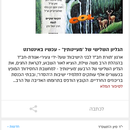
הגליון השלישי של 'מעיינותיך' - עכשיו באינטרנט
ארגון 'תורת חב"ד לבני הישיבות' שעל-ידי צעירי-אגודת-חב"ד
בהנהלת הרב משה שילת, הוציא לאור השבוע, לקראת החגים, את
הגליון השלישי של הרבעון 'מעיינותיך - למחשבת החסידות' המופץ
בכעשרים אלף עותקים לתלמידי ישיבות ה'הסדר', ובבתי הכנסת
בריכוזים החרדיים. הקובץ הודפס בתרומתו האדיבה של הרב...
לסיפור המלא
לכתבה
י"ד סיון ה׳תשס״ד
חדשות »