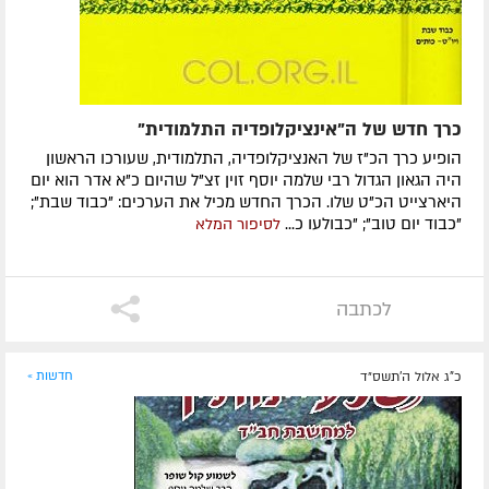
כרך חדש של ה"אינציקלופדיה התלמודית"
הופיע כרך הכ"ז של האנציקלופדיה, התלמודית, שעורכו הראשון
היה הגאון הגדול רבי שלמה יוסף זוין זצ"ל שהיום כ"א אדר הוא יום
היארצייט הכ"ט שלו. הכרך החדש מכיל את הערכים: "כבוד שבת";
"כבוד יום טוב"; "כבולעו כ...
לסיפור המלא
לכתבה
כ"ג אלול ה׳תשס״ד
חדשות »