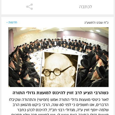
לכתבה
כ"ח שבט ה׳תשע״ג
חדשות »
כשהרבי הציע לרב זווין להיכנס למועצת גדולי התורה
לאור כינוסי מועצות גדולי התורה אמש (חמישי) והתהודה שקיבלו
הדברים, אנו חושפים כי לפני 60 שנה, הרבי ביקש מהגאון הרב
שלמה-יוסף זווין ע"ה, מגדולי רבני חב"ד, להיכנס לכהן כחבר
מועצת גדולי התורה באם יציעו לו, ואין לחשוש מכך שלא מסכים