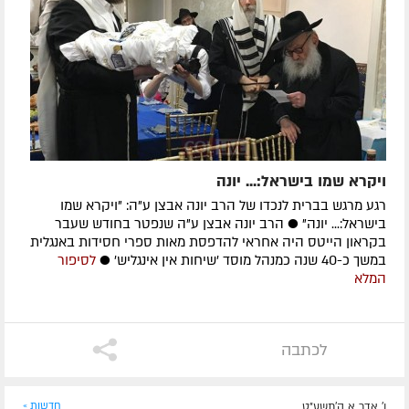
ויקרא שמו בישראל:... יונה
רגע מרגש בברית לנכדו של הרב יונה אבצן ע"ה: "ויקרא שמו
בישראל:... יונה" ● הרב יונה אבצן ע"ה שנפטר בחודש שעבר
בקראון הייטס היה אחראי להדפסת מאות ספרי חסידות באנגלית
במשך כ-40 שנה כמנהל מוסד 'שיחות אין אינגליש' ●
לסיפור
המלא
לכתבה
ו' אדר א ה׳תשע״ט
חדשות »