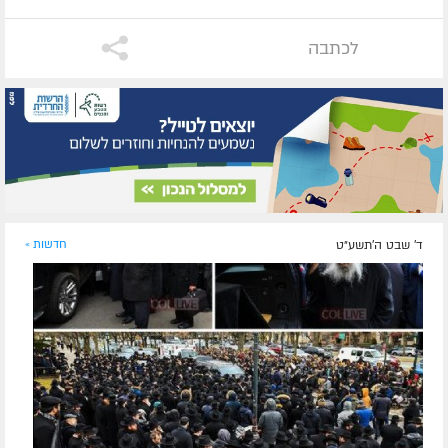
לכתבה
ד' שבט ה׳תשע״ט
חדשות »