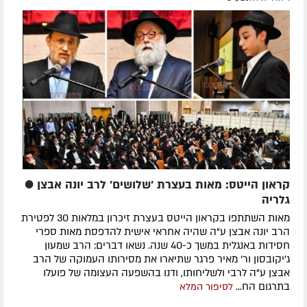
קראון הייטס: מאות בעצרת 'שלושים' לרב יונה אבצן ●
גלריה
מאות השתתפו בקראון הייטס בעצרת זיכרון במלאות 30 לפטירת
הרב יונה אבצן ע"ה שהיה אחראי אישית להדפסת מאות ספרי
חסידות באנגלית במשך כ-40 שנה. נשאו דברים: הרב שמעון
ג'יקובסון ור' מאיר פרגר שתיארו את מסירותו העמוקה של הרב
אבצן ע"ה לרבי ולשליחותו, ודנו בהשפעה העצומה של פועלו
בתרגום הח...
לסיפור המלא