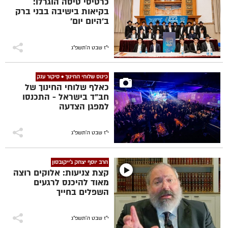
כרטיסי טיסה הוגרלו:
בקיאות בישיבה בבני ברק
ב'היום יום'
י"ז שבט ה׳תשפ״ג
כינוס שלוחי החינוך • סיקור ענק
כאלף שלוחי החינוך של
חב"ד בישראל - התכנסו
למפגן הצדעה
י"ז שבט ה׳תשפ״ג
הרב יוסף יצחק ג'ייקובסון
קצת צניעות: אלוקים רוצה
מאוד להיכנס לרגעים
השפלים בחייך
י"ז שבט ה׳תשפ״ג