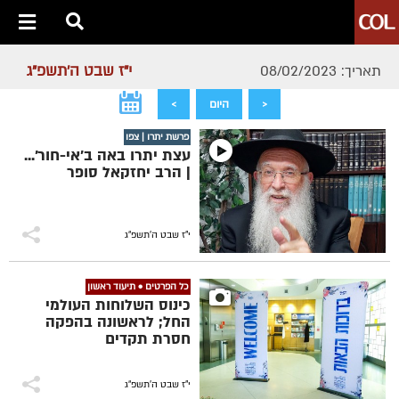
י"ז שבט ה׳תשפ״ג
תאריך: 08/02/2023
<
היום
>
פרשת יתרו | צפו
עצת יתרו באה ב'אי-חור'...
| הרב יחזקאל סופר
י"ז שבט ה׳תשפ״ג
כל הפרטים • תיעוד ראשון
כינוס השלוחות העולמי
החל; לראשונה בהפקה
חסרת תקדים
י"ז שבט ה׳תשפ״ג