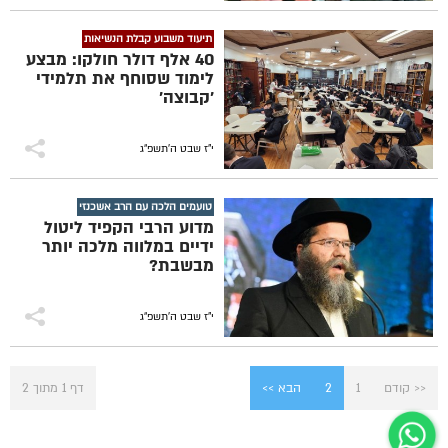
תיעוד משבוע קבלת הנשיאות
40 אלף דולר חולקו: מבצע
לימוד שסוחף את תלמידי
'קבוצה'
י"ז שבט ה׳תשפ״ג
טועמים הלכה עם הרב אשכנזי
מדוע הרבי הקפיד ליטול
ידיים במלווה מלכה יותר
מבשבת?
י"ז שבט ה׳תשפ״ג
<< קודם
1
2
הבא >>
דף 1 מתוך 2