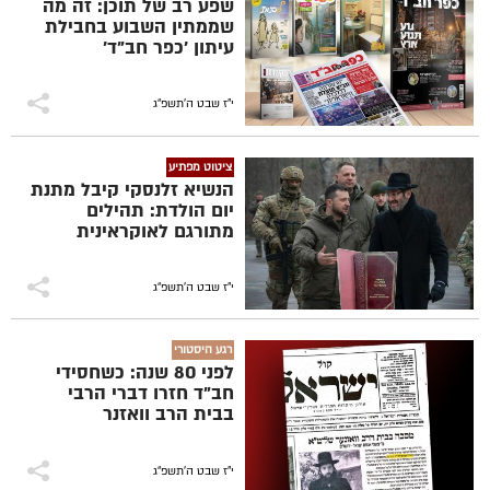
שפע רב של תוכן: זה מה
שממתין השבוע בחבילת
עיתון 'כפר חב"ד'
י"ז שבט ה׳תשפ״ג
ציטוט מפתיע
הנשיא זלנסקי קיבל מתנת
יום הולדת: תהילים
מתורגם לאוקראינית
י"ז שבט ה׳תשפ״ג
רגע היסטורי
לפני 80 שנה: כשחסידי
חב"ד חזרו דברי הרבי
בבית הרב וואזנר
י"ז שבט ה׳תשפ״ג