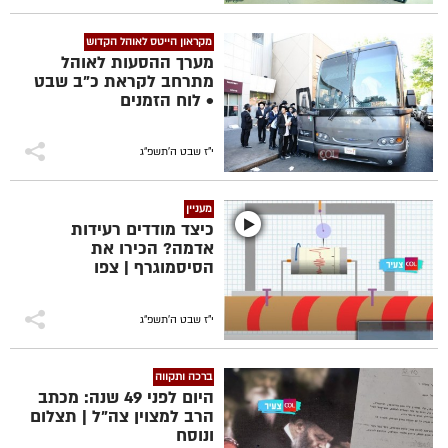
מקראון הייטס לאוהל הקדוש
מערך ההסעות לאוהל
מתרחב לקראת כ"ב שבט
• לוח הזמנים
י"ז שבט ה׳תשפ״ג
מעניין
כיצד מודדים רעידות
אדמה? הכירו את
הסיסמוגרף | צפו
י"ז שבט ה׳תשפ״ג
ברכה ותקווה
היום לפני 49 שנה: מכתב
הרב למצוין צה"ל | תצלום
ונוסח