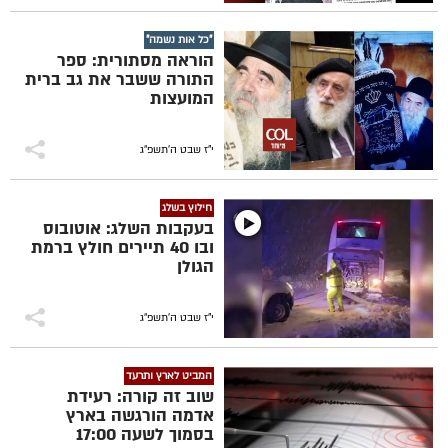
"כל אות נשמה"
הוראה מסתורית: ספר
התורה ששבר את גב ברית
המועצות
י"ז שבט ה׳תשפ״ג
חילוץ בשלג
בעקבות השלג: אוטובוס
ובו 40 תיירים חולץ ברמת
הגולן
י"ז שבט ה׳תשפ״ג
המביט לארץ ותרעד
שוב זה קורה: רעידת
אדמה הורגשה בארץ
בסמוך לשעה 17:00