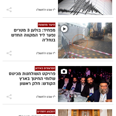
י"ז שבט ה׳תשפ״ג
תיעוד מהשטח
מפחיד: בולען 3 מטרים
נפער ליד המקווה החדש
בנחל'ה
י"ז שבט ה׳תשפ״ג
הפרצופים באירוע
פרויקט השולחנות מכינוס
שלוחי החינוך בארץ
הקודש: חלק ראשון
י"ז שבט ה׳תשפ״ג
המבצע הסתיים