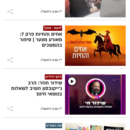
י"ז שבט ה׳תשפ״ג
"והעם - שתק"
אחים והחיות פרק 7:
מאורע מצער | סיפור
בהמשכים
י"ז שבט ה׳תשפ״ג
חינוך הילדים
שידור חוזר: הרב
ג'ייקובסון השיב לשאלות
בנושאי חינוך
י"ז שבט ה׳תשפ״ג
צפו בשערים