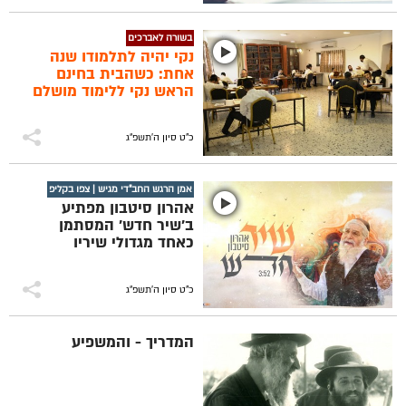
בשורה לאברכים
נקי יהיה לתלמודו שנה
אחת: כשהבית בחינם
הראש נקי ללימוד מושלם
כ"ט סיון ה׳תשפ״ג
אמן הרגש החב"די מגיש | צפו בקליפ
אהרון סיטבון מפתיע
ב'שיר חדש' המסתמן
כאחד מגדולי שיריו
כ"ט סיון ה׳תשפ״ג
המדריך - והמשפיע