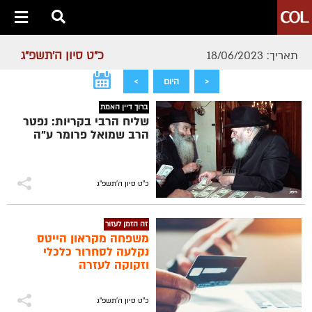
כ"ט סיון ה׳תשפ״ג
תאריך: 18/06/2023
<
היום
>
ברוך דיין האמת
שליח הרבי בקריות: נפטר
הרב שמואל פרומר ע"ה
כ"ט סיון ה׳תשפ״ג
זה הזמן לעזור
משפחה מקראון הייטס
נקלעה לסחרור כלכלי
וזקוקה לעזרה
כ"ט סיון ה׳תשפ״ג