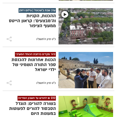
ערב שבת ב'שכונה' | צילום רחפן
ההכנות, הקניות
וה'מבצעים': קראון הייטס
ממעוף הציפור
כ"ט סיון ה׳תשפ״ג
סיור מקדים ברחבת הכותל המערבי
הכנות אחרונות להכנסת
ספר התורה השמיני של
ילדי ישראל
כ"ט סיון ה׳תשפ״ג
222 ₪ לחודש על חשבון המדינה
בשורה להורים: הוגדל
הסבסוד להורים לפעוטות
במעונות היום