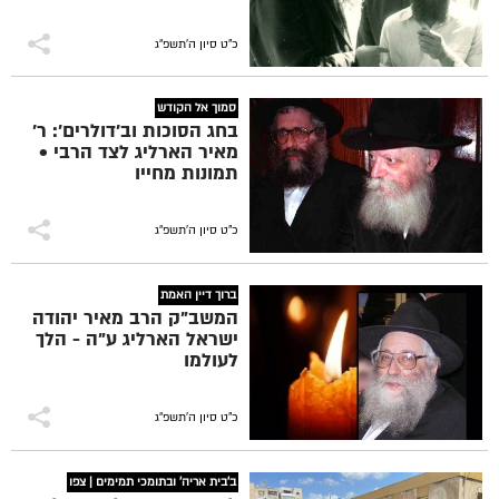
כ"ט סיון ה׳תשפ״ג
סמוך אל הקודש
בחג הסוכות וב'דולרים': ר'
מאיר הארליג לצד הרבי •
תמונות מחייו
כ"ט סיון ה׳תשפ״ג
ברוך דיין האמת
המשב"ק הרב מאיר יהודה
ישראל הארליג ע"ה - הלך
לעולמו
כ"ט סיון ה׳תשפ״ג
ב'בית אריה' ובתומכי תמימים | צפו