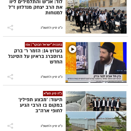
לוד: אנ"ש והתלמידים ליוו
את הרב יצחק מנדלזון ז"ל
למנוחות
כ"ט סיון ה׳תשפ״ג
בתכנית "ישראל הבוקר" | צפו
בערוץ 14: הזמר ר' ברק
גרוסברג בראיון על הסינגל
החדש
כ"ט סיון ה׳תשפ״ג
כ"ח סיון תש"א
תיעוד: 'מבצע תפילין'
במקום בו הרבי הגיע
לחופי ארה"ב
כ"ט סיון ה׳תשפ״ג