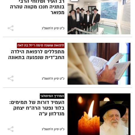
רב העיר ושלוחי הרבי
בנתניה חנכו מקווה טהרה
מפואר
כ"ט סיון ה׳תשפ״ג
לרפואת שושנה סימה רייזל בת לאה
מתפללים לרפואת הילדה
החב"דית שנפגעה בתאונה
כ"ט סיון ה׳תשפ״ג
המדריך המיתולוגי
העמיד דורות של תמימים:
בלוד נפטר הרה"ח יצחק
מנדלזון ע"ה
כ"ט סיון ה׳תשפ״ג