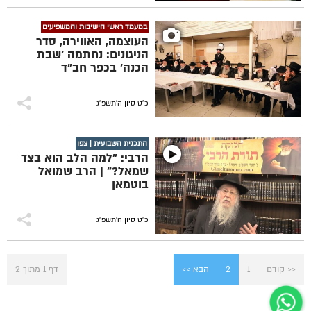
במעמד ראשי הישיבות והמשפיעים
העוצמה, האווירה, סדר
הניגונים: נחתמה 'שבת
הכנה' בכפר חב"ד
כ"ט סיון ה׳תשפ״ג
התכנית השבועית | צפו
הרבי: "למה הלב הוא בצד
שמאל?" | הרב שמואל
בוטמאן
כ"ט סיון ה׳תשפ״ג
<< קודם
1
2
הבא >>
דף 1 מתוך 2