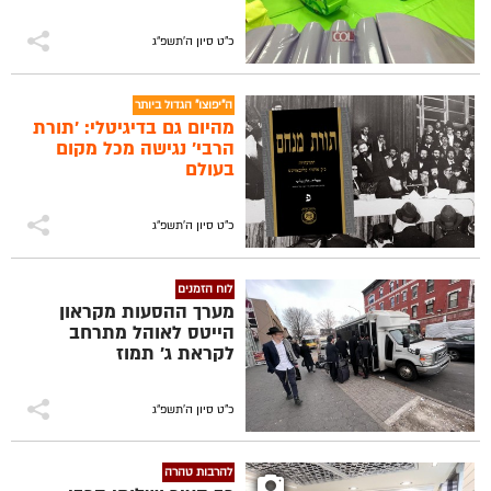
כ"ט סיון ה׳תשפ״ג
ה"יפוצו" הגדול ביותר
מהיום גם בדיגיטלי: 'תורת
הרבי' נגישה מכל מקום
בעולם
כ"ט סיון ה׳תשפ״ג
לוח הזמנים
מערך ההסעות מקראון
הייטס לאוהל מתרחב
לקראת ג' תמוז
כ"ט סיון ה׳תשפ״ג
להרבות טהרה