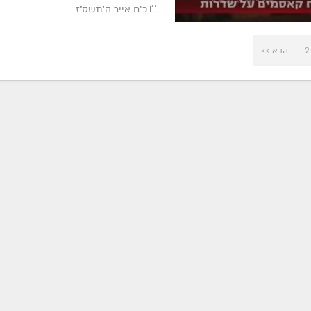
כ"ח אייר ה׳תשס״ז
2
הבא >>