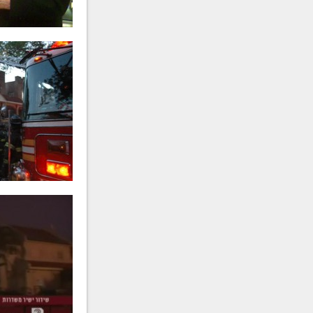
מרת
פריווא גאלדשטיין
ע״ה
-
תש"מ
מרת
אסתר פרידה חיימסון
ע״ה
תרפ"ט
הרה"ח
משה מייזליש
ע״ה
- תר"