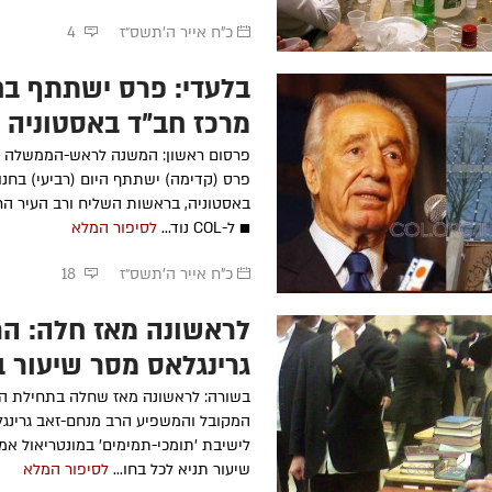
כ"ח אייר ה׳תשס״ז
4
בלעדי: פרס ישתתף בח
מרכז חב"ד באסטוניה
פרסום ראשון: המשנה לראש-הממשלה 
פרס (קדימה) ישתתף היום (רביעי) בחנו
באסטוניה, בראשות השליח ורב העיר הר
■ ל-COL נוד...
לסיפור המלא
כ"ח אייר ה׳תשס״ז
18
לראשונה מאז חלה: הר
גרינגלאס מסר שיעור ב
בשורה: לראשונה מאז שחלה בתחילת הש
המקובל והמשפיע הרב מנחם-זאב גרינגל
לישיבת 'תומכי-תמימים' במונטריאול אמ
שיעור תניא לכל בחו...
לסיפור המלא