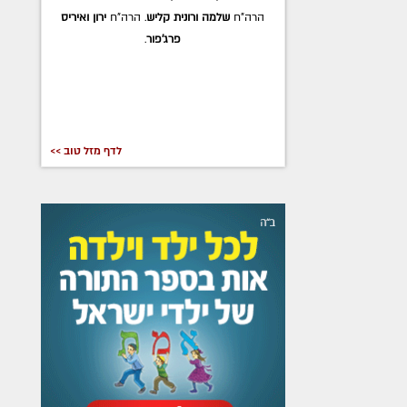
בייטמן
. הרה"ח
ברוך ואורה דערקאטש
.
לדף מזל טוב >>