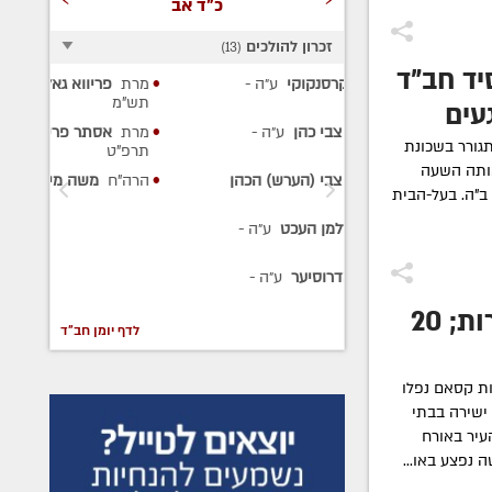
כ"ד אב
זכרון להולכים
)
13
(
ד חב"ד
סנקוקי
ע״ה
-
מרת
פריווא גאלדשטיין
ע״ה
-
ר'
תש"מ
עים
הר
י כהן
ע״ה
-
מרת
אסתר פרידה חיימסון
ע״ה
-
תש
גורר בשכונת
תרפ"ט
הר
אותה השעה
י (הערש) הכהן
הרה"ח
משה מייזליש
ע״ה
- תר"ט
ע״
ב"ה. בעל-הבית
הר
מן העכט
ע״ה
-
תש
הר
וסיער
ע״ה
-
- 
מתקפת טילים על שדרות; 20
לדף יומן חב"ד
ה שלא פוסקת: 12 רקטות קסאם נפלו
ישירה בבתי
עיר באורח
 נפצע באו...