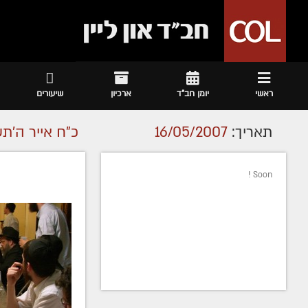
ראשי
יומן חב"ד
ארכיון
שיעורים
תאריך:
16/05/2007
כ"ח אייר ה׳ת
Soon !