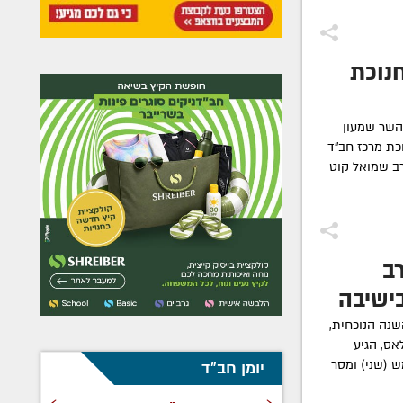
נוכת
השר שמעון
כת מרכז חב"ד
ב שמואל קוט
ב
ישיבה
נה הנוכחית,
אס, הגיע
ש (שני) ומסר
יומן חב"ד
›
‹