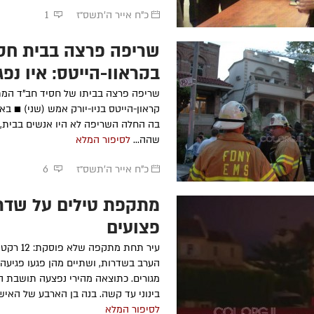
כ"ח אייר ה׳תשס״ז
1
שריפה פרצה בבית חסי
ר'
בני בן עמי
ע״ה
- תשע"ז
הרה"ח
מיכאל קר
תשנ"ה
בקראון-הייטס; אין נפג
הרה"ח
חיים יונה צ'רנוחוב
ע״ה
-
-
תשע"א
הרה"ח
אברהם צב
שריפה פרצה בביתו של חסיד חב"ד המת
תשנ"ה
הרה"ח
אברהם כ"ץ (אברמוביץ)
קראון-הייטס בניו-יורק אמש (שני) ■ ב
ט
ע״ה
- תשס"ג
הרה"ח
אברהם צב
בה החלה השריפה לא היו אנשים בבית, 
ע״ה
- תשנ"ה
הרה"ח
אלכסנדר גוטמן
ע״ה
-
שהה...
לסיפור המלא
תשס"ב
הרה"ח
שלמה זל
תשל"ט
הרה"ח
כתריאל חיים אליעזרוב
ע״ה
כ"ח אייר ה׳תשס״ז
6
- תשס"א
הרה"ח
רפאל אדר
תש"ס
פצועים
עיר תחת מתקפ
הערב בשדרות, ושתיים מהן פגעו פגיעה 
מגורים. כתוצאה מהירי נפצעה תושבת ה
בינוני עד קשה. בנה בן הארבע של האישה
לסיפור המלא