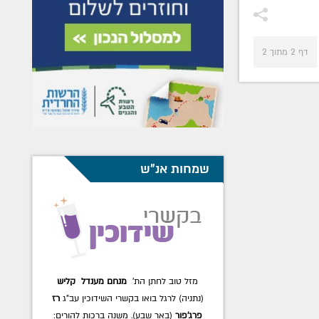
דף 2 מתוך 2
שמחות אנ"ש
מזל טוב לחתן הת'
שלמה בייטמן
לרגל בואו
בקשרי השידוכין עב"ג
חנה עטל דערקאטש
.
משנה ברכות להורים: הרה"ח
דובער ונחמה