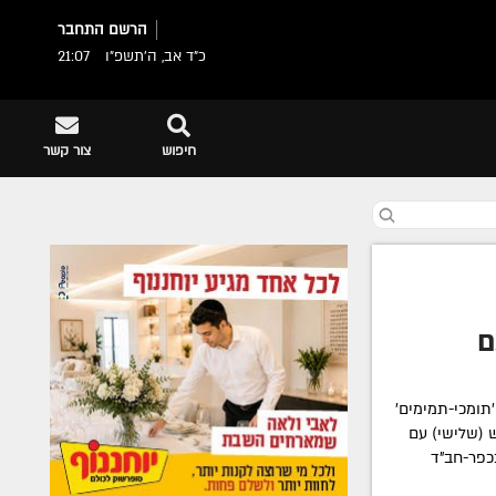
הרשם
התחבר
כ"ד אב, ה׳תשפ״ו
21:07
חיפוש
צור קשר
ם
תומכי-תמימים'
 (שלישי) עם
כפר-חב"ד