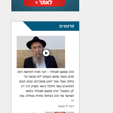
סרטונים
הרב שמעון זוננפלד - דבר תורה לפרשת ראה
מדוע נאמר שלוש פעמים "לא תבשל גדי
בחלב אמו", ואיך ייתכן שאברהם אבינו הגיש
למלאכים בשר וחלב? ביאור מעניין דרך דין
"בן פקועה". הרב שמעון זוננפלד בסיום
השיעור של הרב בצלאל מזרחי בנחל'ה. צפו
>>
לפני 9 שעות