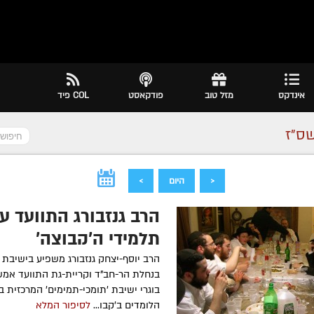
אינדקס
מזל טוב
פודקאסט
COL פיד
שס״ז
<
היום
>
הרב גנזבורג התוועד ע
תלמידי ה'קבוצה'
הרב יוסף-יצחק גנזבורג משפיע בישיבת '
בנחלת הר-חב"ד וקריית-גת התוועד אמש
בוגרי ישיבת 'תומכי-תמימים' המרכזית ב
הלומדים ב'קבו...
לסיפור המלא