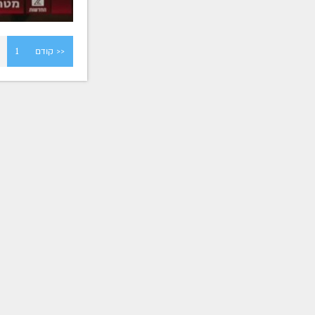
<< קודם
1