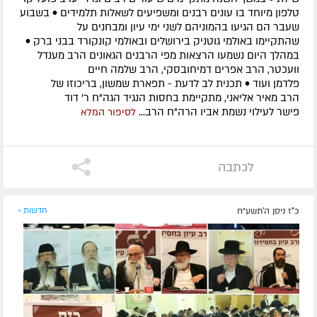
טלפון מיוחד בו עונים רבנים ומשפיעים לשאלות תלמידים • בשבוע
שעבר הם הגיעו בהמוניהם לשני ימי עיון ומבחנים על
שהתקיימו באולמי גוטניק בירושלים ובאולמי קונקורד בבני ברק •
במהלך היום נשמעו הרצאות מפי הרבנים הגאונים הרב מענדל
וועכטר, הרב אפרים דמיחובסקי, הרב שלמה חיים
פלדמן ועוד • תכנית לב לדעת - תפארת שמשון, בריכוזו של
הרב מאיר אליאני, מתקיימת בחסות הנגיד הגה"ח ר' דוד
פישר לעילוי נשמת אביו הרה"ח הרב...
לסיפור המלא
לכתבה
כ"ז ניסן ה׳תשע״ח
חדשות »