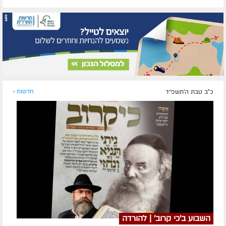
כ"ב טבת ה׳תשפ״ד
חדשות »
השבוע ב'כי קרוב' | להורדה