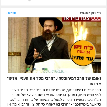
כ"ח ניסן ה׳תשע״ז
חדשות »
נאומו של הרב דמיחובסקי: "הרבי מסר את העניין אלינו"
• וידאו
הרב אפרים דמיחובסקי, משגיח ישיבת תות"ל כפר-חב"ד, הציג
לפני חמש שנים, במהלך הכינוס הארצי השנתי ה-52 של חסידי
חב"ד גישה בעניין הציפייה לגאולה, ובמיוחד על שיחת הרבי "עשו
כל אשר ביכולתכם" • "הרבי בא לאחרי כל הקיצין, והרבי אומר: אין