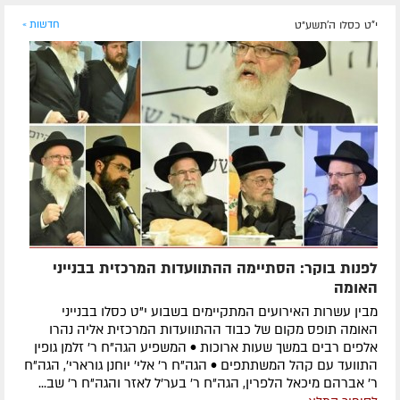
י"ט כסלו ה׳תשע״ט
חדשות »
לפנות בוקר: הסתיימה ההתוועדות המרכזית בבנייני
האומה
מבין עשרות האירועים המתקיימים בשבוע י"ט כסלו בבנייני
האומה תופס מקום של כבוד ההתוועדות המרכזית אליה נהרו
אלפים רבים במשך שעות ארוכות • המשפיע הגה"ח ר' זלמן גופין
התוועד עם קהל המשתתפים • הגה"ח ר' אלי' יוחנן גורארי', הגה"ח
ר' אברהם מיכאל הלפרין, הגה"ח ר' בער'ל לאזר והגה"ח ר' שב...