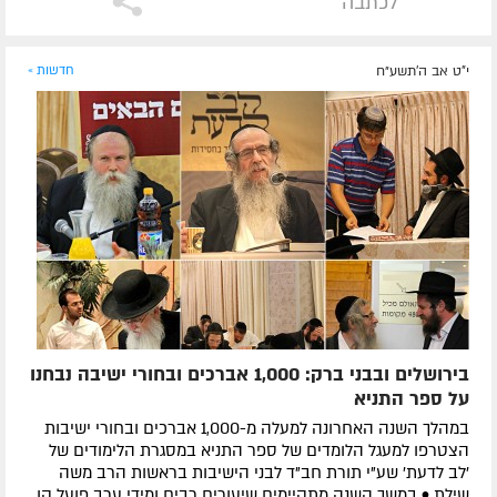
לכתבה
י"ט אב ה׳תשע״ח
חדשות »
בירושלים ובבני ברק: 1,000 אברכים ובחורי ישיבה נבחנו
על ספר התניא
במהלך השנה האחרונה למעלה מ-1,000 אברכים ובחורי ישיבות
הצטרפו למעגל הלומדים של ספר התניא במסגרת הלימודים של
'לב לדעת' שע"י תורת חב"ד לבני הישיבות בראשות הרב משה
שילת • במשך השנה מתקיימים שיעורים רבים ומידי ערב פועל קו