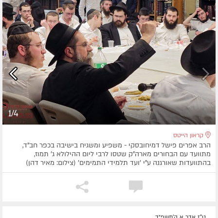
1/4
קראון הייטס
הרב אפרים פישל דמיחובסקי - משפיע ומשגיח בישיבה בכפר חב"ד,
מתוועד עם הבחורים מארה"ק שטסו לרבי ליום ההילולא ג' תמוז,
בהתוועדות שאורגנה ע"י 'ועד תלמידי התמימים' (צילום: מאיר דהן)
ט"ז אדר א ה׳תשפ״ד