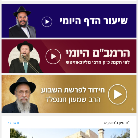
י"ח סיון ה׳תשע״ט
חדשות »