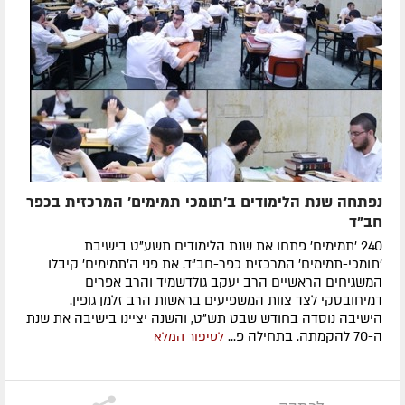
נפתחה שנת הלימודים ב'תומכי תמימים' המרכזית בכפר
חב"ד
240 'תמימים' פתחו את שנת הלימודים תשע"ט בישיבת
'תומכי-תמימים' המרכזית כפר-חב"ד. את פני ה'תמימים' קיבלו
המשגיחים הראשיים הרב יעקב גולדשמיד והרב אפרים
דמיחובסקי לצד צוות המשפיעים בראשות הרב זלמן גופין.
הישיבה נוסדה בחודש שבט תש"ט, והשנה יציינו בישיבה את שנת
ה-70 להקמתה. בתחילה פ...
לסיפור המלא