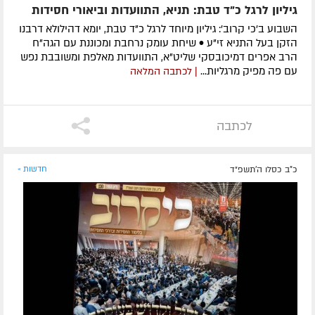
גיליון לרגל כ"ד טבת: תניא, התוועדות וביאורי חסידות
השבוע ב'כי קרוב': גיליון מיוחד לרגל כ"ד טבת, יומא דהילולא דרבנו
הזקן בעל התניא זי"ע • שיחת עומק נרחבת ומכוננת עם הגה"ח
הרב אפרים דמיכובסקי שליט"א, התוועדות מאלפת ומשובבת נפש
עם פה מפיק מרגליות...
| לכתבה המלאה
לכתבה
כ"ב כסלו ה׳תשפ״ד
חדשות »