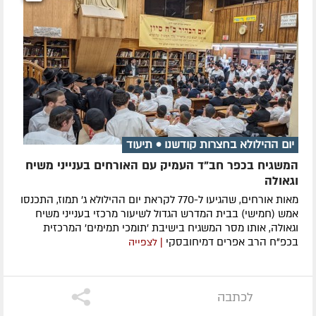
יום ההילולא בחצרות קודשנו • תיעוד
המשגיח בכפר חב"ד העמיק עם האורחים בענייני משיח
וגאולה
מאות אורחים, שהגיעו ל-770 לקראת יום ההילולא ג' תמוז, התכנסו
אמש (חמישי) בבית המדרש הגדול לשיעור מרכזי בענייני משיח
וגאולה, אותו מסר המשגיח בישיבת 'תומכי תמימים' המרכזית
בכפ"ח הרב אפרים דמיחובסקי
| לצפייה
לכתבה