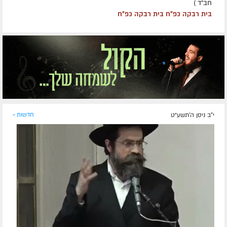
חב״ד )
בית רבקה כפ״ח בית רבקה כפ״ח
י"ב ניסן ה׳תשע״ט
חדשות »