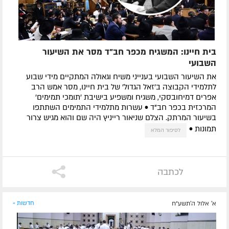
בית חיינו: המשגיח מכפר חב"ד מסר את השיעור
השבועי
את השיעור השבועי בענייני משיח וגאולה המתקיים מידי שבוע
לתלמידי הקבוצה ב'זאל הגדול' של בית חיינו, מסר אמש הרב
אפרים דמיחובסקי, משגיח ומשפיע בישיבת 'תומכי תמימים'
המרכזית בכפר חב"ד • עשרות מתלמידי התמימים השתתפו
בשיעור המרתק. הצלם שניאור רייניץ היה שם והוא מגיש צרור
תמונות •
לסיפור המלא
לכתבה
א' אלול ה׳תשע״ח
חדשות »