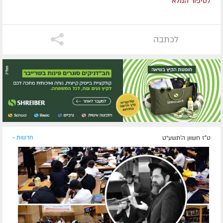
לסיפור המלא
לכתבה
ט"ז חשוון ה׳תשע״ט
חדשות »