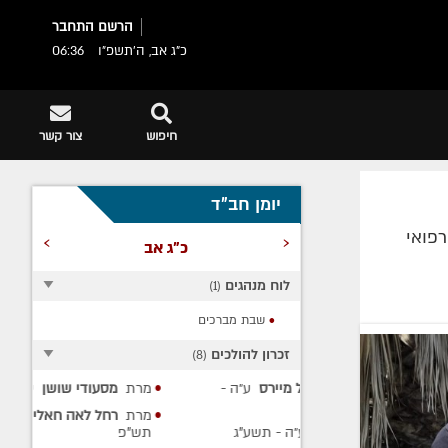
הרשם
התחבר
כ"ג אב, ה׳תשפ״ו
06:36
חיפוש
צור קשר
יומן חב"ד
›
‹
פואי
כ"ג אב
לוח מנהגים
)
1
(
שבת מברכים
זכרון להולכים
)
8
(
 דניאל מיירס
ע״ה
-
מרת
מסעודי שושן
ע״ה
- תש"פ
מרת
רחל לאה חאלימסקי
ע״ה
-
ולק
ע״ה
- תשע"ג
תש"פ