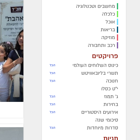
מחשבים וטכנולוגיה
כלכלה
אוכל
בריאות
מוזיקה
רכב ותחבורה
פרויקטים
כינוס השלוחים העולמי
הכל
תשרי בליובאוויטש
הכל
חנוכה
הכל
י"ט כסלו
ג' תמוז
הכל
בחירות
הכל
אירועים היסטוריים
הכל
סיכומי שנה
סדרות מיוחדות
הכל
תגיות