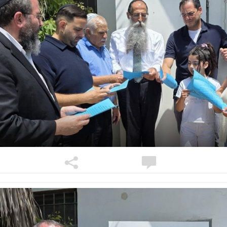
מרת
מאשא רחל יעקובוביץ
ע״ה
-
הרה"ח
שמואל 
תשפ"א
- תשס"ה
מרת
עטא קזינ
מרת
דינה זלצ