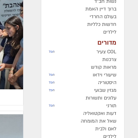
נשות חב"ד
ברוך דיין האמת
בעולם החרדי
חדשות כלליות
לילדים
מדורים
COL צעיר
הכל
צרכנות
מראות קודש
שיעורי וידאו
הכל
היסטוריה
הכל
מגזין שבועי
הכל
עלונים ותשורות
תורני
הכל
דעות ואקטואליה
שאל את המומחה
לאם ולבית
לילדים