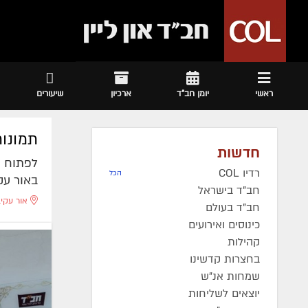
ראשי
יומן חב"ד
ארכיון
שיעורים
תמונות
חדשות
לפתוח א
רדיו COL
הכל
באור עק
חב"ד בישראל
אור עקי
חב"ד בעולם
כינוסים ואירועים
קהילות
בחצרות קדשינו
שמחות אנ"ש
יוצאים לשליחות