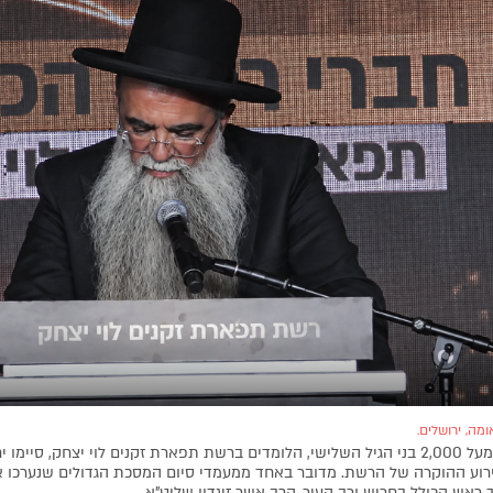
ומה, ירושלים.
רגע נדיר: מעל 2,000 בני הגיל השלישי, הלומדים ברשת תפארת זקנים לוי יצחק, סיימ
רוע ההוקרה של הרשת. מדובר באחד ממעמדי סיום המסכת הגדולים שנערכו א
 ראש הכולל בחריש ורב העיר, הרב אשר זיגדון שליט”א.