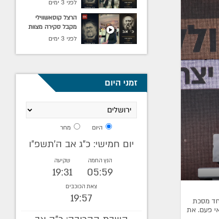
באלמא־אטא בליל כ׳
לפני 3 ימים
אב.
הרצל קוסאשווילי
מקבל סקירה מצוות
ההפקה ומציג את
לפני 3 ימים
האולם המוכן
לקראת מעמד כ׳ אב
באלמא־אטא.
זמני היום
היום
מחר
יום חמישי: כ"ג אב ה׳תשפ״ו
הנץ החמה
שקיעה
19:31
05:59
צאת הכוכבים
19:57
ו יחד מסכת
י פעם. את