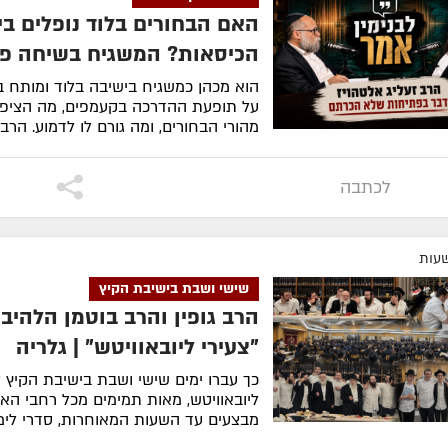
האם הבחורים בלוד נופלים בין
הכיסאות? המשגיח בשיחה פ
הוא מכהן כמשגיח בישיבה בלוד ומותח ב
על תופעת ההדרכה בקעמפים, מה הציפי
מהורי הבחורים, ומה גורם לו לדמוע. הרב א
לסיפור המלא
לכתבה
שישי ושבת בישיבת הקיץ
הרב גופין והרב בוטמן הלהיב
"צעירי ליובאוויטש" | גלריה
כך עברו ימים שישי ושבת בישיבת הקיץ צ
ליובאוויטש, מאות תמימים מכל רחבי האר
מבצעים עד השעות המאוחרות, סדרי לימו
התוועד...
| לצפייה