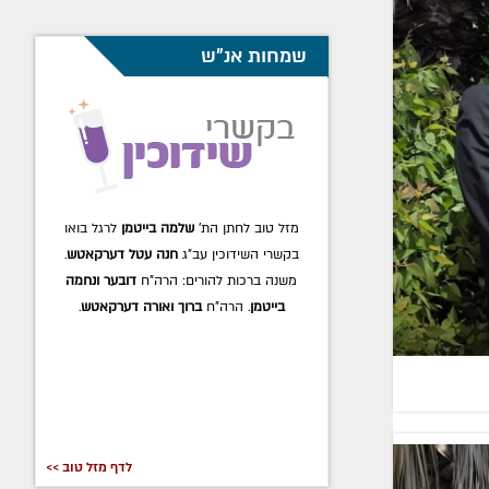
שמחות אנ"ש
מזל טוב לחתן הת'
שלמה בייטמן
לרגל בואו
בקשרי השידוכין עב"ג
חנה עטל דערקאטש
.
משנה ברכות להורים: הרה"ח
דובער ונחמה
בייטמן
. הרה"ח
ברוך ואורה דערקאטש
.
לדף מזל טוב >>