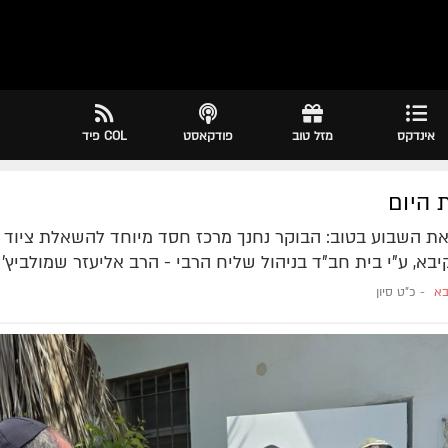
אינדקס
מזל טוב
פודקאסט
COL פיד
 היום
ת השבוע בטוב: הבוקר נחנך מרכז חסד מיוחד להשאלת ציוד ר
יבא, ע"י בית חב"ד בניהול שליח הרבי - הרב אליעזר שמולביץ'
בא
-
כ"ט סיון
מרת
מסעודי שושן
ע״ה
- תש"פ
הרה"ח
אליעזר
תשע"ה
מרת
רחל לאה חאלימסקי
ע״ה
-
תש"פ
הרה"ח
חיים פ