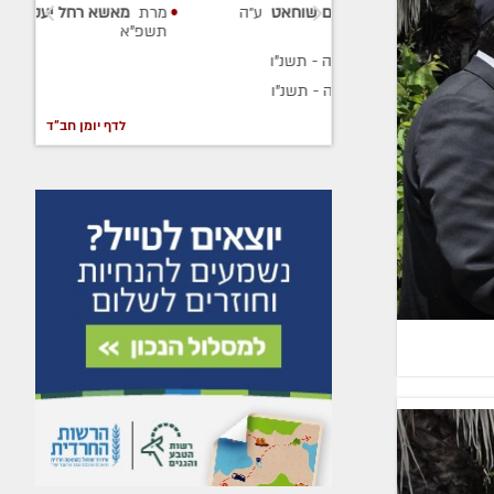
תנחום שוחאט
ע״ה
מרת
מאשא רחל יעקובוביץ
ע״ה
-
תשפ"א
יץ
ע״ה
- תשנ"ו
מן
ע״ה
- תשנ"ו
לדף יומן חב"ד