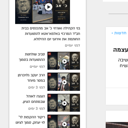
בני הקהילה ואורחי כ׳ אב מתכנסים בבית
חדשות »
חב״ד המרכזי באלמא־אטא להתוועדות
החותמת את אירועי יום ההילולא.
לפני יומיים
עצמה
סביב שולחנות
שיבה
ההתוועדות בסמוך
משיח
לציון בעל ההילולא:
לפני יומיים
הרב אלי וולף
הרב יעקב גלויברמן
מתוועד עם מקורבים
במסר מיוחד
ותמימים מישיבות
מאלמא־אטא, בסמוך
חב״ד בארץ וברחבי
לפני 3 ימים
לציונו של בעל
העולם.
הצצה לאוהל
ההילולא: "מרגש עד
שבמתחם הציון,
דמעות"
שהוקם לרווחת אלפי
לפני 3 ימים
האורחים הפוקדים
ריקוד ההקפות לר׳
את המקום לרגל יום
לוי יצחק, סמוך לציונו
ההילולא.