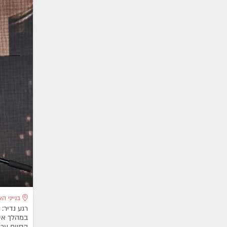
בנייני הא
במהלך אי
הסיום ערך