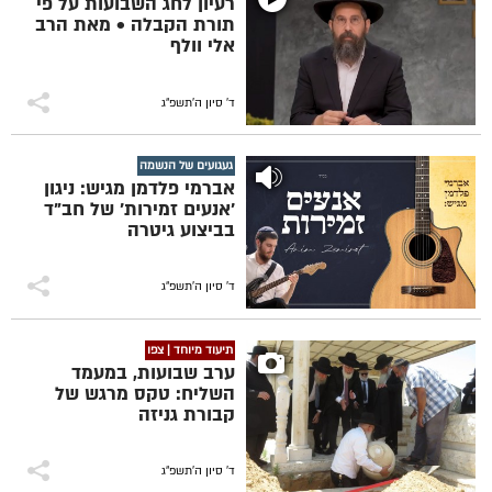
רעיון לחג השבועות על פי
תורת הקבלה • מאת הרב
אלי וולף
ד' סיון ה׳תשפ״ג
געגועים של הנשמה
אברמי פלדמן מגיש: ניגון
'אנעים זמירות' של חב"ד
בביצוע גיטרה
ד' סיון ה׳תשפ״ג
תיעוד מיוחד | צפו
ערב שבועות, במעמד
השליח: טקס מרגש של
קבורת גניזה
ד' סיון ה׳תשפ״ג