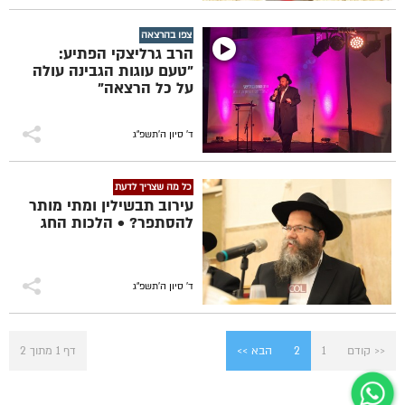
צפו בהרצאה
הרב גרליצקי הפתיע:
"טעם עוגות הגבינה עולה
על כל הרצאה"
ד' סיון ה׳תשפ״ג
כל מה שצריך לדעת
עירוב תבשילין ומתי מותר
להסתפר? • הלכות החג
ד' סיון ה׳תשפ״ג
<< קודם
1
2
הבא >>
דף 1 מתוך 2