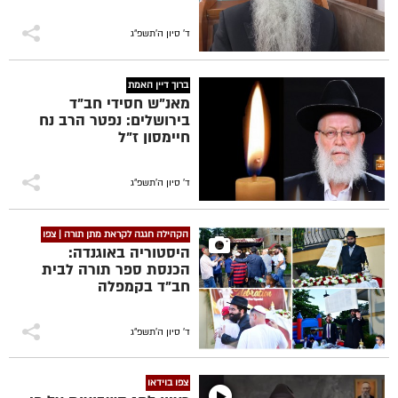
ד' סיון ה׳תשפ״ג
ברוך דיין האמת
מאנ"ש חסידי חב"ד
בירושלים: נפטר הרב נח
חיימסון ז"ל
ד' סיון ה׳תשפ״ג
הקהילה חגגה לקראת מתן תורה | צפו
היסטוריה באוגנדה:
הכנסת ספר תורה לבית
חב"ד בקמפלה
ד' סיון ה׳תשפ״ג
צפו בוידאו