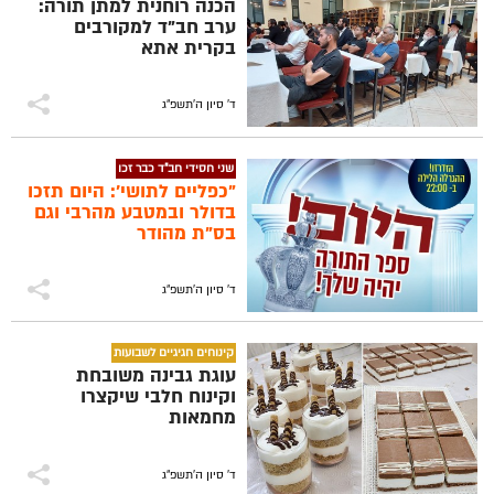
הכנה רוחנית למתן תורה:
ערב חב"ד למקורבים
בקרית אתא
ד' סיון ה׳תשפ״ג
שני חסידי חב"ד כבר זכו
"כפליים לתושי': היום תזכו
בדולר ובמטבע מהרבי וגם
בס"ת מהודר
ד' סיון ה׳תשפ״ג
קינוחים חגיגיים לשבועות
עוגת גבינה משובחת
וקינוח חלבי שיקצרו
מחמאות
ד' סיון ה׳תשפ״ג