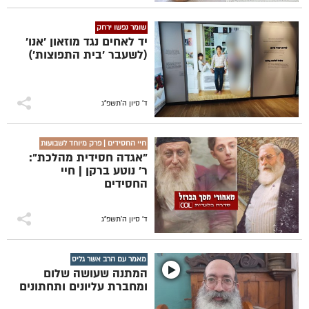
שומר נפשו ירחק
יד לאחים נגד מוזאון 'אנו'
(לשעבר 'בית התפוצות')
ד' סיון ה׳תשפ״ג
חיי החסידים | פרק מיוחד לשבועות
"אגדה חסידית מהלכת":
ר' נוטע ברקן | חיי
החסידים
ד' סיון ה׳תשפ״ג
מאמר עם הרב אשר גליס
המתנה שעושה שלום
ומחברת עליונים ותחתונים