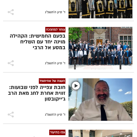
ד' סיון ה׳תשפ״ג
צוהר למהפכה
בפעם החמישית: הקהילה
מוינה יחד עם השליח
במסע אל הרבי
ד' סיון ה׳תשפ״ג
העצה של אחיתופל
חובת צפייה לפני שבועות:
זווית אחרת לחג מאת הרב
ג'ייקובסון
ד' סיון ה׳תשפ״ג
צפו בתיעוד