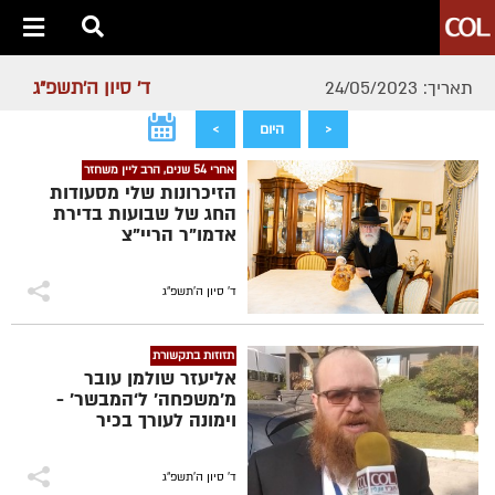
ד' סיון ה׳תשפ״ג
תאריך: 24/05/2023
<
היום
>
אחרי 54 שנים, הרב ליין משחזר
הזיכרונות שלי מסעודות
החג של שבועות בדירת
אדמו"ר הריי"צ
ד' סיון ה׳תשפ״ג
תזוזות בתקשורת
אליעזר שולמן עובר
מ’משפחה’ ל‘המבשר’ -
וימונה לעורך בכיר
ד' סיון ה׳תשפ״ג