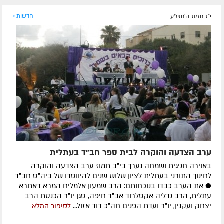
י"ז תמוז ה׳תש״ע
חדשות »
ערב הצדעה והוקרה לבית ספר חב"ד בעתלית
באוירה חגיגית ושמחה נערך בי"ב תמוז ערב הצדעה והוקרה
לחינוך התורני בעתלית לציון שלוש שנים להיווסדו של ביה"ס חב"ד
● את הערב כבדו בנוכחותם: הרב שמעון אלמליח המרא דאתרא
עתלית, הרב גדליה אקסלרוד אב"ד חיפה, סגן יו"ר הכנסת הרב
יצחק ועקנין, יו"ר ועדת הפנים חה"כ דוד אזול...
לסיפור המלא