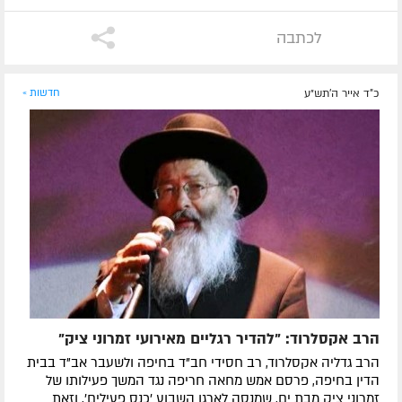
לכתבה
כ"ד אייר ה׳תש״ע
חדשות »
הרב אקסלרוד: "להדיר רגליים מאירועי זמרוני ציק"
הרב גדליה אקסלרוד, רב חסידי חב"ד בחיפה ולשעבר אב"ד בבית
הדין בחיפה, פרסם אמש מחאה חריפה נגד המשך פעילותו של
זמרוני ציק מבת ים, שמנסה לארגן השבוע 'כנס פעילים', וזאת