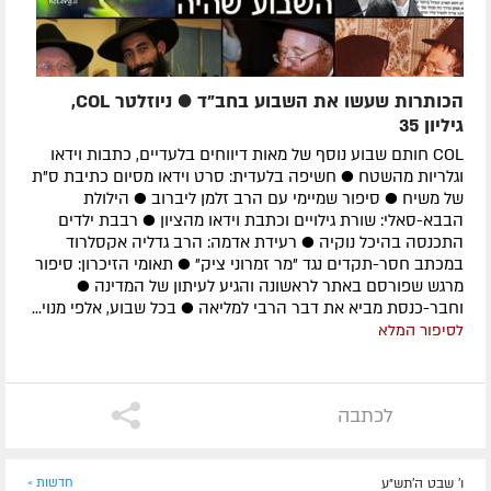
הכותרות שעשו את השבוע בחב"ד ● ניוזלטר COL,
גיליון 35
COL חותם שבוע נוסף של מאות דיווחים בלעדיים, כתבות וידאו
וגלריות מהשטח ● חשיפה בלעדית: סרט וידאו מסיום כתיבת ס"ת
של משיח ● סיפור שמיימי עם הרב זלמן ליברוב ● הילולת
הבבא-סאלי: שורת גילויים וכתבת וידאו מהציון ● רבבת ילדים
התכנסה בהיכל נוקיה ● רעידת אדמה: הרב גדליה אקסלרוד
במכתב חסר-תקדים נגד "מר זמרוני ציק" ● תאומי הזיכרון: סיפור
מרגש שפורסם באתר לראשונה והגיע לעיתון של המדינה ●
וחבר-כנסת מביא את דבר הרבי למליאה ● בכל שבוע, אלפי מנוי...
לסיפור המלא
לכתבה
ו' שבט ה׳תש״ע
חדשות »