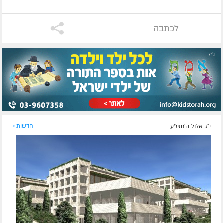
לכתבה
י"ג אלול ה׳תש״ע
חדשות »