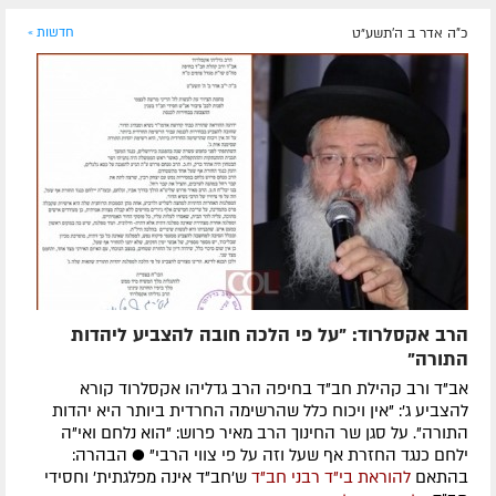
כ"ה אדר ב ה׳תשע״ט
חדשות »
הרב אקסלרוד: "על פי הלכה חובה להצביע ליהדות
התורה"
אב"ד ורב קהילת חב"ד בחיפה הרב גדליהו אקסלרוד קורא
להצביע ג': "אין ויכוח כלל שהרשימה החרדית ביותר היא יהדות
התורה". על סגן שר החינוך הרב מאיר פרוש: "הוא נלחם ואי"ה
ילחם כנגד החזרת אף שעל וזה על פי צווי הרבי" ● הבהרה:
בהתאם
להוראת בי"ד רבני חב"ד
ש'חב"ד אינה מפלגתית' וחסידי