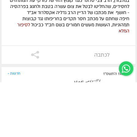
במלבורן, הרב צבי טלזנר כנגד קומץ הזוי של פורקי עול המתחזים
לחסידים, שהחליטו לבטל את צום עשרה בטבת ולחגוג בפרהסיה
- חושף את מכתבו של הדיין הרב גדליה אקסלרוד אב"ד
חיפה שחתם על מכתב חסר תקדים בחריפותו נגד קבוצות
תמהוניות, העושות מעשים חמורים בשם חב"ד כביכול
לסיפור
המלא
לכתבה
ד' תמוז ה׳תשס״ז
חדשות »