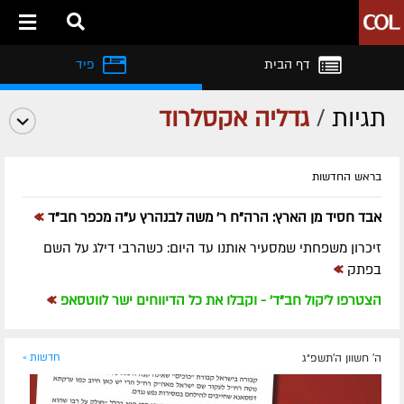
דף הבית
פיד
תגיות
/
גדליה אקסלרוד
בראש החדשות
»
אבד חסיד מן הארץ: הרה"ח ר' משה לבנהרץ ע"ה מכפר חב"ד
זיכרון משפחתי שמסעיר אותנו עד היום: כשהרבי דילג על השם
»
בפתק
»
הצטרפו ל'קול חב"ד' - וקבלו את כל הדיווחים ישר לווטסאפ
ה' חשוון ה׳תשפ״ג
חדשות »