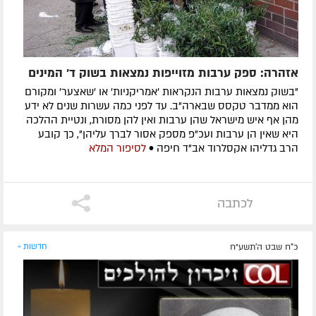
אזהרה: ספק ערבות מזוייפות נמצאות בשוק ד' המינים
"בשוק נמצאות ערבות הנקראות 'אמריקניות' או 'שאצער' ומקורם
הוא ממדבר טקסס שבארה"ב. עד לפני כמה עשרות שנים לא ידע
מהן אף איש מישראל שהן ערבות ואין להן מסורת, ונטיית ההלכה
היא שאין הן ערבות ועכ"פ מספק אסור לברך עליהן", כך קובע
הרב גדליהו אקסלרוד אב"ד חיפה •
לסיפור המלא
לכתבה
כ"ח שבט ה׳תשע״ח
חדשות »