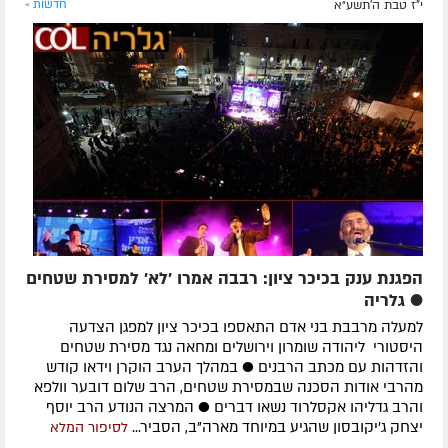
י"ז טבת ה׳תשע״א
חדשות »
הפגנת ענק בכיכר ציון: רבבה אמרו 'לא' למסירת שטחים
● גלריה
למעלה מרבבת בני אדם התאספו בכיכר ציון למפגן הצדעה
היסטורי ליהודה שומרון וירושלים ומחאה נגד מסירת שטחים
והזדהות עם מכתב הרבנים ● במהלך הערב הוקרן וידאו קודש
מהרבי אודות הסכנה שבמסירת שטחים, הרב שלום דובער וולפא
והרב גדליהו אקסלרוד נשאו דברים ● המרצה הנודע הרב יוסף
יצחק ג'יקובסון שהגיע במיוחד מארה"ב, הסביר...
לסיפור המלא