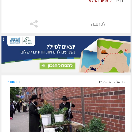
חב"ד...
לסיפור המלא
לכתבה
ח' אלול ה׳תשע״ח
חדשות »