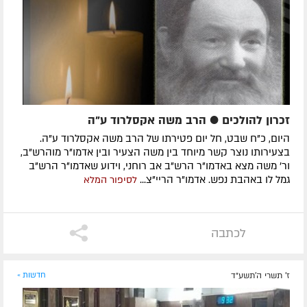
זכרון להולכים ● הרב משה אקסלרוד ע"ה
היום, כ"ח שבט, חל יום פטירתו של הרב משה אקסלרוד ע"ה.
בצעירותו נוצר קשר מיוחד בין משה הצעיר ובין אדמו"ר מוהרש"ב,
ור' משה מצא באדמו"ר הרש"ב אב רוחני, וידוע שאדמו"ר הרש"ב
גמל לו באהבת נפש. אדמו"ר הריי"צ...
לסיפור המלא
לכתבה
ז' תשרי ה׳תשע״ד
חדשות »