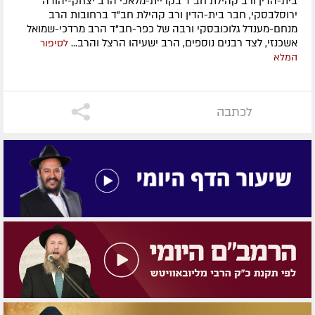
בית-הדין ורב קהילת חב"ד בקריית-מלאכי הרב יצחק-יהודה
ירוסלבסקי, חבר בית-הדין ורב קהילת חב"ד ברחובות הרב
מנחם-מענדל גלוכובסקי ורבה של כפר-חב"ד הרב מרדכי-שמואל
אשכנזי, לצד רבנים נוספים, הרב ישעיהו הרצל והרב...
לסיפור
המלא
לכתבה