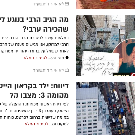
י"א אייר ה׳תשע״ד
מה הגיב הרבי בנוגע לי
שהכירה ערבי?
במלאות עשור לפטירת הרב יהודה-לייב ר
הרבי למרוקו, אנו מגישים מענה של הרבי 
לאחר ששאל על בחורה יהודייה ממרוקו 
● מהי הע...
לסיפור המלא
י"א אייר ה׳תשע״ד
דיווח: ילד בקראון היי
מקומה 3; מצבו קל
לפי דיווח ראשוני מכוחות הההצלה של ק
הייטס, פעוט בן 3 - בן למשפחה חב
בקומה שלישית ברחוב לפרטס. כוחות הה
למקום ומ...
לסיפור המלא