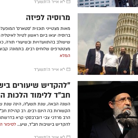
י"א אייר ה׳תשע״ד
מרוסיה לפיזה
מאות מצטייני תוכנית 'סטארס' המופעלת 
ברוסיה יצאו ביום ראשון לטיול לאיטליה ס
שישולב בהתוועדויות ובשיעורי תורה, כ
מצטטרפים שלוחים רבים. בתמונה: קבוצת
המלא
י"א אייר ה׳תשע״ד
"להקדיש שיעורים ביש
חב"ד ללימוד הלכות ה
השנה הבאה, שנת תשע"ה, הינה שנת שמ
הקשורות בה הינם רבים. רב קהילת חב"
הרב מרדכי צבי דוברבסקי קרא בדרשתו
להקדיש בישיבות חב"ד, שיע...
לסיפור ה
י"א אייר ה׳תשע״ד