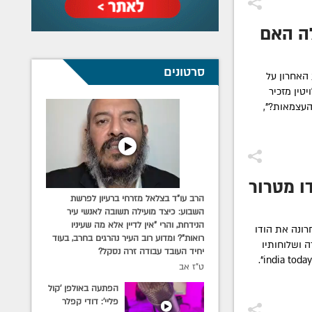
ה האם
סרטונים
האחרון על
טין מזכיר
העצמאות?",
ו מטרור
הרב עו"ד בצלאל מזרחי ברעיון לפרשת
השבוע: כיצד מועילה תשובה לאנשי עיר
הנידחת, והרי "אין לדיין אלא מה שעיניו
ונה את הודו
רואות"? ומדוע רוב העיר נהרגים בחרב, בעוד
 ושלוחותיו
יחיד העובד עבודה זרה נסקל?
בשטחה, כך דיווח בסוף השבוע העיתון "india today".
ט"ז אב
הפתעה באולפן 'קול
פליי': דודי קפלר