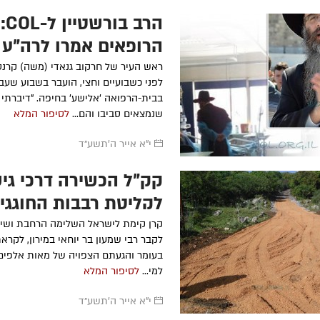
הרב בורשטיין ל-COL:
הרופאים אמרו לרה"ע 
בנס גדול
ראש העיר של חרקוב גנאדי (משה) קרנס
לפני כשבועיים וחצי, הועבר בשבוע שעב
בבית-הרפואה 'אלישע' בחיפה. "דיברתי 
שנמצאים סביבו והם...
לסיפור המלא
י"א אייר ה׳תשע״ד
קק"ל הכשירה דרכי גי
לקליטת רבבות החוגגי
קרן קימת לישראל השלימה הרחבת ושיפ
לקבר רבי שמעון בר יוחאי במירון, לקראת
בעומר והגעתם הצפויה של מאות אלפים
למי...
לסיפור המלא
י"א אייר ה׳תשע״ד