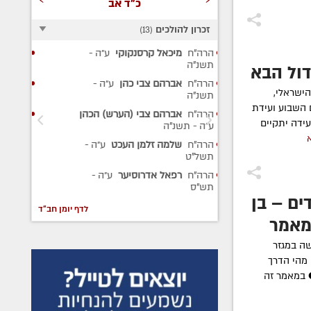
כ"ד אב
זכרון להולכים
)
13
(
סנקוקי
ע״ה
-
מרת
פריווא גאלדשטיין
ע״ה
-
ר'
תש"מ
ול הבא
הר
י כהן
ע״ה
-
מרת
אסתר פרידה חיימסון
ע״ה
-
תש
ישראלי,
תרפ"ט
הר
 השבוע ועידת
י (הערש) הכהן
הרה"ח
משה מייזליש
ע״ה
- תר"ט
ע״
ידה יתקיים
הר
מן העכט
ע״ה
-
תש
הר
וסיער
ע״ה
-
- 
ים – בן
לדף יומן חב"ד
מאמר
שה במגזר
 מהי הדרך
 במאמר זה