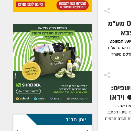
אפליה נגד החרדים: 0% מע"מ
בא
יועץ המשפטי
בת אפס מע"מ
פרסם משרד
שפים:
 וידאו
אם אפשר
שינוי הכתב.
רת הגרפותרפיה
יומן חב"ד
›
‹