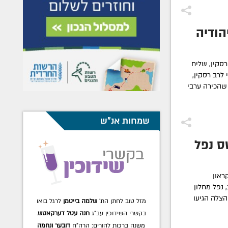
הודיה
סקין, שליח
לרב רסקין,
שהכירה ערבי
שמחות אנ"ש
טס נפל
ראון
"דית, נפל מחלון
צלה הגיעו
מזל טוב לחתן הת'
שלמה בייטמן
לרגל בואו
בקשרי השידוכין עב"ג
חנה עטל דערקאטש
.
משנה ברכות להורים: הרה"ח
דובער ונחמה