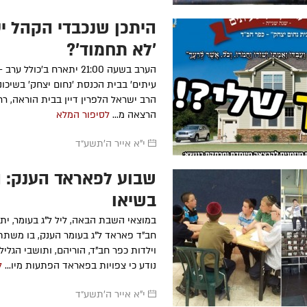
היתכן שנכבדי הקהל יע
'לא תחמוד'?
הערב בשעה 21:00 יתארח ב'כולל 
עיתים' בבית הכנסת 'נחום יצחק' בשיכוני
הרב ישראל הלפרין דיין בבית הוראה, רח
הרצאה מ...
לסיפור המלא
י"א אייר ה׳תשע״ד
שבוע לפאראד הענק: 
בשיאן
במוצאי השבת הבאה, ליל ל”ג בעומר, ית
חב”ד פאראד ל”ג בעומר הענק, בו משתתפ
נודע כי צפויות בפאראד הפתעות מיו...
ל
י"א אייר ה׳תשע״ד