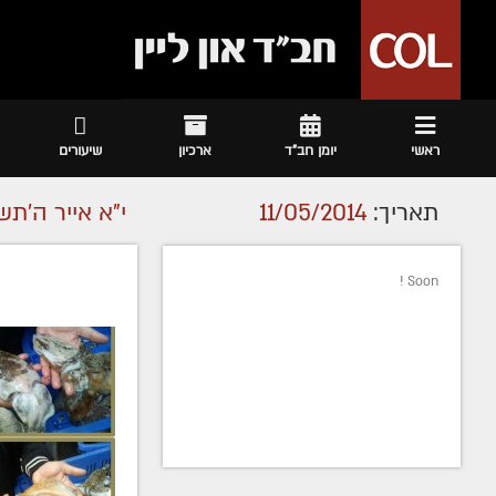
ראשי
יומן חב"ד
ארכיון
שיעורים
תאריך:
11/05/2014
י"א אייר ה׳תש
Soon !