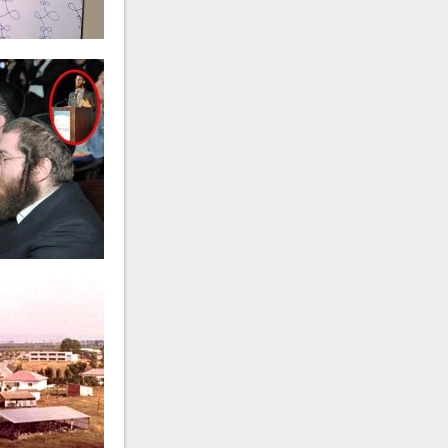
מרת
פריווא גאלדשטיין
ע״ה
-
תש"מ
מרת
אסתר פרידה חיימסון
ע״ה
תרפ"ט
הרה"ח
משה מייזליש
ע״ה
- תר"