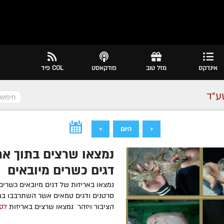
אינדקס
מזל טוב
פודקאסט
COL פיד
ע״ד
<
היום
>
נמצאו שרצים בתוך אר
דגים כשרים מיובאים
נמצאו באריזות של דגים מיובאים כשרים 
סרטנים ודגים טמאים אשר השתרבבו במ
הציבור ויזהר נמצאו שרצים באריזות
לסי