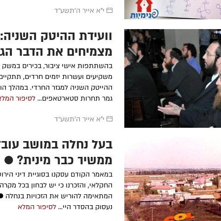
י"א אייר ה׳תשע״ד
וועידת ההיטק השניה:
ר'
בני בן עמי
ע״ה
- תשע"ז
הרה"ח
מיכאל קר
תשנ"ה
מצמיחים את הדבר הגד
הרה"ח
חיים יונה צ'רנוחוב
ע״ה
-
-
תשע"א
הרה"ח
אברהם צב
בהשתתפות אישי ציבור, בכירים במשק ה
תשנ"ה
הרה"ח
אברהם כ"ץ (אברמוביץ)
משקיעים ועשרות יזמים חרדים, תתקיים
ט
ע״ה
- תשס"ג
הרה"ח
אברהם צב
ההייטק השניה למגזר החרדי. במהלך הוע
ע״ה
- תשנ"ה
הרה"ח
אלכסנדר גוטמן
ע״ה
-
גמר תחרות סטארטאפים...
לסיפור המלא
תשס"ב
הרה"ח
שלמה זל
תשל"ט
הרה"ח
כתריאל חיים אליעזרוב
ע״ה
י"א אייר ה׳תשע״ד
- תשס"א
הרה"ח
רפאל אדר
תש"ס
בעל נחלה במושב עובד
ממשיך כבר מינית? ● 
במאמר הקודם עסקנו בסוגיית דיני הירו
החקלאי, והזכרנו כי יש לבחון בכל מקרה
המתאימה להוריש את הזכויות בנחלה ●
נעסוק בהסדר היי...
לסיפור המלא