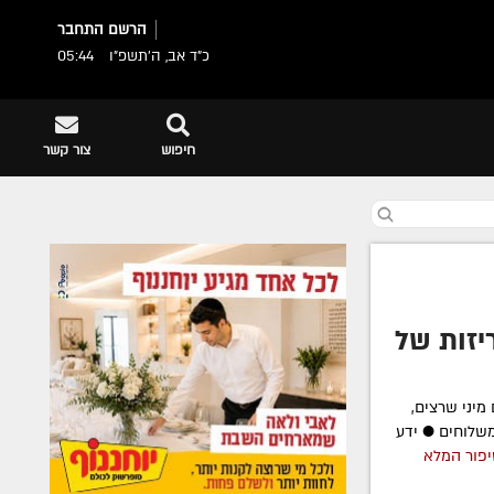
הרשם
התחבר
כ"ד אב, ה׳תשפ״ו
05:44
חיפוש
צור קשר
יזות של
מיני שרצים,
שלוחים ● ידע
פור המלא