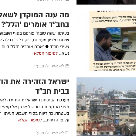
מה ענה המוקדן לשאל
בחב"ד אומרים 'הלל'?
בעיתון 'שעה טובה' פורסם בסוף השבוע 
שיחת טלפון מעניינת, שקיבל ר' ברל'ה לוי
צעירי חב"ד ● "אתם אומרים 'הלל' ביום 
נשא...
לסיפור המלא
י"א אייר ה׳תשע״ד
ישראל הזהירה את הוד
בבית חב"ד
מערכת הביטחון הישראלית הזהירה לאחר
מפני התקפות טרור של ארגון אל קאעידה
על פי הדיווח,...
לסיפור המלא
י"א אייר ה׳תשע״ד