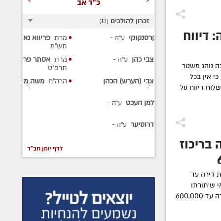
כ"ד אב
זכרון להולכים
)
13
(
 דיווח
סנקוקי
ע״ה
-
מרת
פריווא גאלדשטיין
ע״ה
-
ר'
תש"מ
הר
י כהן
ע״ה
-
מרת
אסתר פרידה חיימסון
ע״ה
-
תש
ה נוהג משטר
תרפ"ט
הר
י אין בכל
י (הערש) הכהן
הרה"ח
משה מייזליש
ע״ה
- תר"ט
ע״
שלוח דיווח על
הר
מן העכט
ע״ה
-
תש
הר
וסיער
ע״ה
-
- 
 בריכוז
לדף יומן חב"ד
6
 דירה עד
 מי ש'תורתו
אומנותו' יוכל לקבל את ההטבה רק בדירה עד 600,000