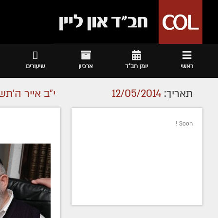
ראשי
יומן חב"ד
ארכיון
שיעורים
תאריך:
12/05/2014
י"ב אייר ה׳תש
Soon !