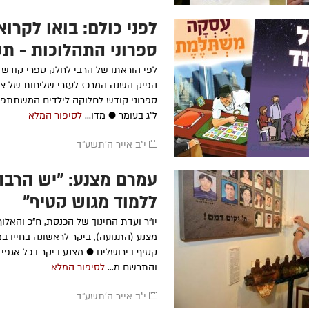
לפני כולם: בואו לקרוא
ספרוני התהלוכות - ת
מיוחד
לפי הוראתו של הרבי לחלק ספרי קודש 
ספרוני קודש לחלוקה לילדים המשתתפי
ל"ג בעומר ● מדו...
לסיפור המלא
י"ב אייר ה׳תשע״ד
עמרם מצנע: "יש הרבה
ללמוד מגוש קטיף"
יו"ר ועדת החינוך של הכנסת, ח"כ והאלו
מצנע (התנועה), ביקר לראשונה בחייו במו
קטיף בירושלים ● מצנע ביקר בכל אגפי ה
והתרשם מ...
לסיפור המלא
י"ב אייר ה׳תשע״ד