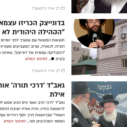
י"ב אייר ה׳תשע״ד
בדונייצק הכריזו עצמא
"הקהילה היהודית לא
מתערבת"
תוצאות המשאל-עם שנערך לפני יומיים ב
הוכיח, לכאורה, שרוב המצביעים מעוניי
"רפובליקה עממית של דונייצק", שאינה
בקייב ●...
לסיפור המלא
י"ב אייר ה׳תשע״ד
גאב"ד 'דרכי תורה' אור
אילת
גאב"ד 'דרכי הרב אשר וויס הגיע אמש לע
לראשונה בחייו, והיה אורח ישיבת ההסדר
השחר" שבראשות הרב יוסף רודריגז ועמו
המסור המרביצים תור...
לסיפור המלא