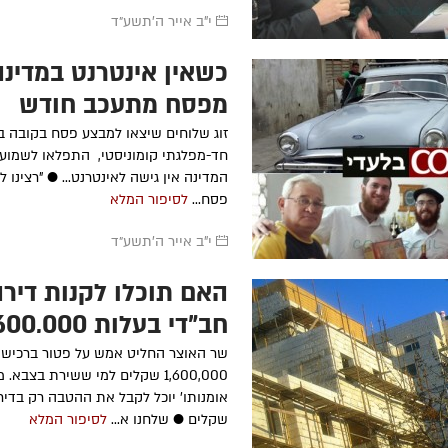
י"ב אייר ה׳תשע״ד
כשאין אינטרנט במדינה:
ר'
בני בן עמי
ע״ה
- תשע"ז
הרה"ח
מיכאל קר
תשנ"ה
מפסח מתעכב חודש
הרה"ח
חיים יונה צ'רנוחוב
ע״ה
-
-
תשע"א
הרה"ח
אברהם צב
זוג שלוחים שיצאו למבצע פסח בקובה ב
תשנ"ה
הרה"ח
אברהם כ"ץ (אברמוביץ)
חד-מפלגתי קומוניסטי, התפלאו לשמוע כ
ט
ע״ה
- תשס"ג
הרה"ח
אברהם צב
המדינה אין גישה לאינטרנט... ● "רצינו ל
ע״ה
- תשנ"ה
הרה"ח
אלכסנדר גוטמן
ע״ה
-
פסח...
לסיפור המלא
תשס"ב
הרה"ח
שלמה זל
תשל"ט
הרה"ח
כתריאל חיים אליעזרוב
ע״ה
י"ב אייר ה׳תשע״ד
- תשס"א
הרה"ח
רפאל אדר
תש"ס
האם תוכלו לקנות דירה
חב"די בעלות 00,000
שקלים?
שר האוצר החליט אמש על פטור ברכישת
1,600,000 שקלים למי ששירת בצבא.
שקלים ● שלחנו א...
לסיפור המלא