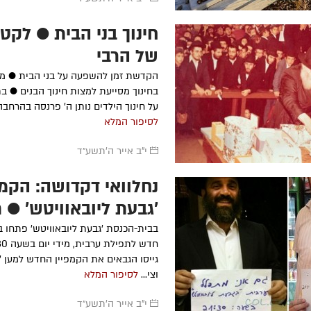
חינוך בני הבית ● לקט
של הרבי
הקדשת זמן להשפעה על בני הבית ● מ
בחינוך מסייעת למצות חינוך הבנים ● ב
על חינוך הילדים נותן ה' פרנסה בהרחבה
לסיפור המלא
י"ב אייר ה׳תשע״ד
נחלוואי דקדושה: הקמפ
'גבעת ליובאוויטש' ● ת
בבית-הכנסת 'גבעת ליובאוויטש' פתחו בא
גייסו הגבאים את הקמפיין החדש למען 'ד
וצי...
לסיפור המלא
י"ב אייר ה׳תשע״ד