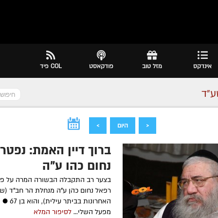
אינדקס
מזל טוב
פודקאסט
COL פיד
ע״ד
<
היום
>
ברוך דיין האמת: נפטר
נחום כהן ע"ה
בצער רב התקבלה הבשורה המרה על פט
רפאל נחום כהן ע"ה מנחלת הר חב"ד (ש
האחרונות בב
מפעל השלי...
לסיפור המלא