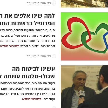
י"ב אייר ה׳תשע״ד
למה שינו אלפים את ת
הפרופיל ברשתות החב
תופעה ברשת: משעות הבוקר, רבים בציב
מחליפים את תמונת הפרופיל שלהם בר
החברתיות לתמונת שרשרת הלבבות ש
התהלוכות לסיפור המלא
לסיפור המלא
י"ב אייר ה׳תשע״ד
עשינו לביטוח מה
שגולן-טלקום עשתה ל
הסלולארי (פ)
בעוד אנו מוצפים בכל האתרים בפרסומים
בריאות, היה מן הראוי להבין, כיצד עובד 
ההבדלים בין ביטוחים ממלכתיים לביטוח
ועוד. לצ...
לסיפור המלא