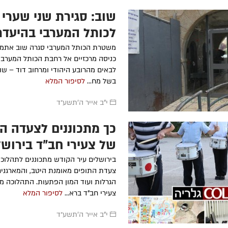
שוב: סגירת שני שערי 
לכותל המערבי בהיעדר
מאבטחים
משטרת הכותל המערבי סגרה שוב אתמול
כניסה מרכזיים אל רחבת הכותל המערבי
לבאים מהרובע היהודי ומרחוב דוד – שו
בשל מח...
לסיפור המלא
י"ב אייר ה׳תשע״ד
כך מתכוננים לצעדה ה
של צעירי חב"ד בירושל
גלריה
בירושלים עיר הקודש מתכוננים לתהלוכה
צעדת התופים מאומנת היטב, והמארגנים
הגרלות ועוד המון הפתעות. התהלוכה מא
צעירי חב"ד ברא...
לסיפור המלא
י"ב אייר ה׳תשע״ד