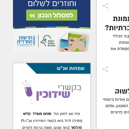
מונת
רתיות?
ור הכללי
שתות
מסמלת את
שמחות אנ"ש
שוק
 אודות ביטוחי
המנגנון, ומהם
ים פרטיים
מזל טוב לחתן הת'
שלמה בייטמן
לרגל בואו
בקשרי השידוכין עב"ג
חנה עטל דערקאטש
.
משנה ברכות להורים: הרה"ח
דובער ונחמה