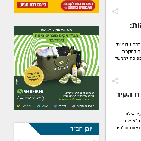
ות:
מחוז דונייצק
נים בהקמת
 כפופה לממשל
ח העיר
יר אילת
 "איילת
 צוות הר"מים
יומן חב"ד
›
‹