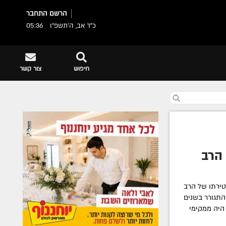
הרשם
התחבר
כ"ד אב, ה׳תשפ״ו
05:36
חיפוש
צור קשר
 הרב
ירתו של הרב
התגורר בשנים
יתר עילית), והוא בן 67 ● היה ממקימי