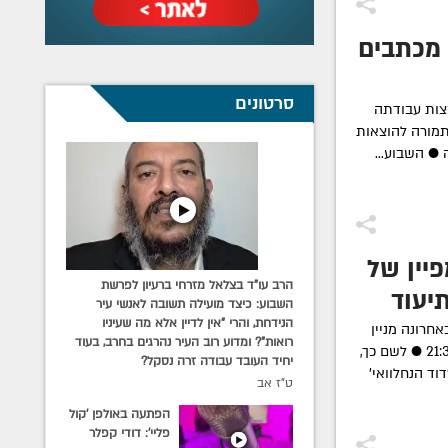
 מכתבים
סרטונים
צות עבודתה
תמורה להוצאות
 ● השבוע...
יין של
הרב עו"ד בצלאל מזרחי ברעיון לפרשת
יעוד
השבוע: כיצד מועילה תשובה לאנשי עיר
הנידחת, והרי "אין לדיין אלא מה שעיניו
חרונה מניין
רואות"? ומדוע רוב העיר נהרגים בחרב, בעוד
חדש לתפילת ערבית, מידי יום בשעה 21:30 ● לשם כך,
יחיד העובד עבודה זרה נסקל?
וד הנחלוואי'
ט"ז אב
הפתעה באולפן 'קול
פליי': דודי קפלר