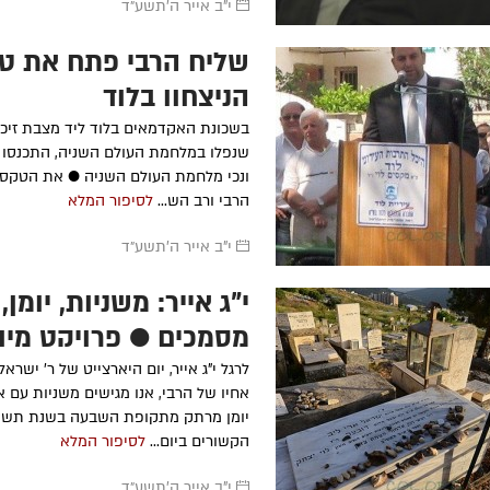
י"ב אייר ה׳תשע״ד
שליח הרבי פתח את טק
הניצחון בלוד
בשכונת האקדמאים בלוד ליד מצבת זיכרו
שנפלו במלחמת העולם השניה, התכנסו 
ונכי מלחמת העולם השניה ● את הטקס 
הרבי ורב הש...
לסיפור המלא
י"ב אייר ה׳תשע״ד
י"ג אייר: משניות, יומן, 
מסמכים ● פרויקט מיו
לרגל י"ג אייר, יום היארצייט של ר' ישראל
אחיו של הרבי, אנו מגישים משניות עם א
יומן מרתק מתקופת השבעה בשנת תשי"
הקשורים ביום...
לסיפור המלא
י"ב אייר ה׳תשע״ד