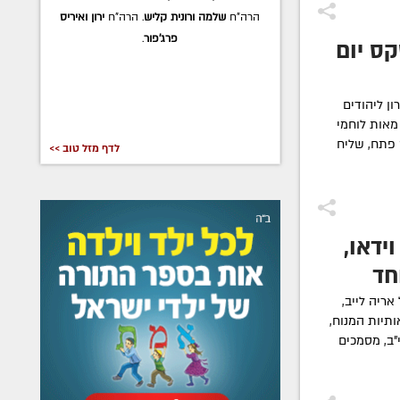
בייטמן
. הרה"ח
ברוך ואורה דערקאטש
.
ס יום
ן ליהודים
מאות לוחמי
פתח, שליח
לדף מזל טוב >>
וידאו,
חד
 אריה לייב,
ותיות המנוח,
ב, מסמכים