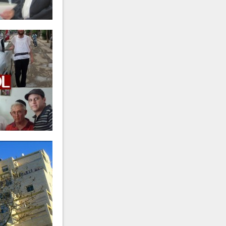
מרת
פריווא גאלדשטיין
ע״ה
-
תש"מ
מרת
אסתר פרידה חיימסון
ע״ה
תרפ"ט
הרה"ח
משה מייזליש
ע״ה
- תר"