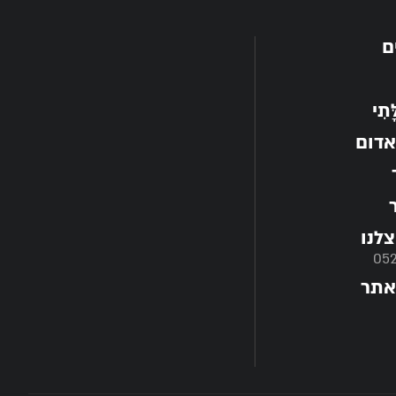
ם
תִי
אדום
לנו
05
אתר