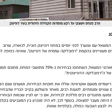
הרב פנחס וישצקי על רקע מוסדות הקהילה היהודית בעיר דונייצק
המשאל-עם שנערך לפני יומיים במחוז דונייצק הוכיח, לכאורה, שרוב
ם מעוניינים בהקמת "רפובליקה עממית של דונייצק", שאינה כפופה 
של ה"רפובליקה הדונייצקית".
רישמיים מטעם אוקראינה שללו את חוקיות הבחירות, וטוענים שגם הנת
ם שגויים ומגמתיים. לטענת רבים, מאחר והשלטון בקייב הכריז שהבחירו
 נמנעו מתנגדים רבים מללכת לבחירות, אם כי יש לציין שכמות הבוחרי
 היתה מעבר למצופה. בנוסף לכך, לא היה סנכרון בין המצביעים בקלפי
יה לבצע הצבעה כפולה, בקלפיות שונות.