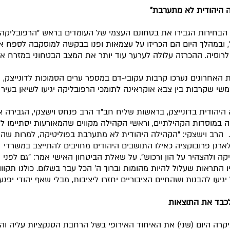
 היהודית לא מתערבת"
הבחירות הגבירו את בטחונם העצמי של העומדים בראש "הרפובליקה
", ובמהלך היום הם הכריזו על עצמאות ופנו בבקשה למוסקבה לספח א
 לרוסיה. ההכרזה עלולה לערער עוד יותר את המצב הבטחוני במזרח או
 האחרונים נערכו קרבות עקובי-דם במספר ערים הסמוכות לדונייצק, ו
י שקרבות בין צבא אוקראינה לתומכי הרפובליקה יגיעו לשיאן בעיר ד
היהודית בדונייצק, בראשות שליח חב"ד הרב פנחס וישצקי, הגבירה 
במוסדות הקהילתיים, וראשי הקהילה מקווים שהמאורעות יסתיימו ל
 הרב וישצקי: "הקהילה היהודית לא מתערבת בפוליטיקה, למרות שהי
ארגן פרובוקציה כאילו התושבים היהודים מחויבים להתייצב במשרדי
ו התראות שעלול להיות מהומות וברוך ה' הכל עבר בשלום. כולנו תקווה
יעו להבנות ושהחיים הציבוריים יחזרו ליציבות, מבלי שאף יהודי יפגע 
לכבד את התוצאות
יקרה היום (שני) את האיחוד האירופי בשל הרחבת הסנקציות עליה וה