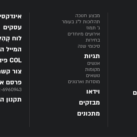
אינדקסי
מבצע חנוכה
תהלוכות ל"ג בעומר
עסקים
ג' תמוז
אירועים מיוחדים
לוח קְהִלָּ
בחירות
סיכומי שנה
המייל ה
תגיות
COL פיד
אנשים
מקומות
צור קשר
נושאים
פרסם אצ
מוסדות וארגונים
2-6960943
וידאו
ם
תקנון ה
מבזקים
מתכונים