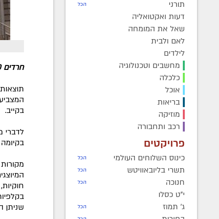
תורני
הכל
דעות ואקטואליה
שאל את המומחה
לאם ולבית
לילדים
מחשבים וטכנולוגיה
חרדים 10
כלכלה
תוצאות 
אוכל
המצביעי
בריאות
בקייב.
מוזיקה
רכב ותחבורה
פרויקטים
בקיומה 
כינוס השלוחים העולמי
הכל
מקורות 
תשרי בליובאוויטש
הכל
המיוצגי
חנוכה
הכל
חוקיות,
י"ט כסלו
בקלפיות
ג' תמוז
שניתן ה
הכל
בחירות
הכל