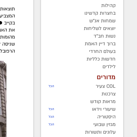
קהילות
תוצאות 
בחצרות קדשינו
המצביעי
שמחות אנ"ש
בקייב ●
יוצאים לשליחות
את האבט
נשות חב"ד
מהומות.
ברוך דיין האמת
שניסה ל
הרפובלי
בעולם החרדי
חדשות כלליות
לילדים
מדורים
COL צעיר
הכל
צרכנות
מראות קודש
שיעורי וידאו
הכל
היסטוריה
הכל
מגזין שבועי
הכל
עלונים ותשורות