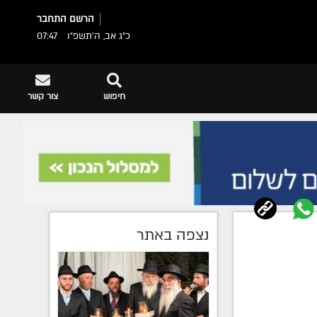
הרשם
התחבר
כ"ג אב, ה׳תשפ״ו
07:47
חיפוש
צור קשר
נצפה באתר