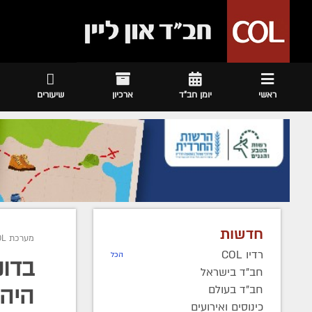
ראשי
יומן חב"ד
ארכיון
שיעורים
חדשות
מערכת COL
רדיו COL
הכל
בדונ
חב"ד בישראל
חב"ד בעולם
היהו
כינוסים ואירועים