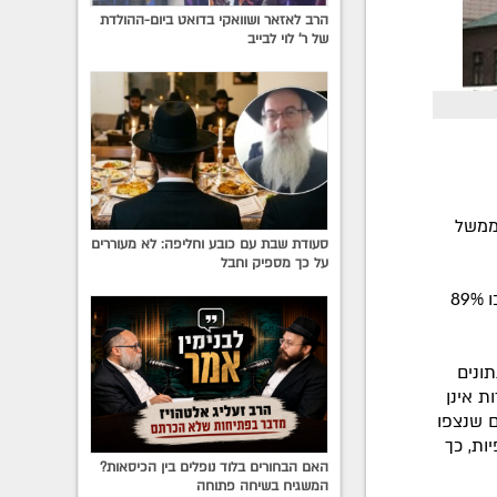
הרב לאזאר ושוואקי בדואט ביום-ההולדת
של ר' לוי לבייב
לממשל
סעודת שבת עם כובע וחליפה: לא מעוררים
על כך מספיק וחבל
לדברי מארגני המשאל, השתתפו בבחירות כ-75% מתושבי המחוז, מתוכם תמכו 89%
ונים
ת אינן
ם שנצפו
ות, כך
האם הבחורים בלוד נופלים בין הכיסאות?
המשגיח בשיחה פתוחה