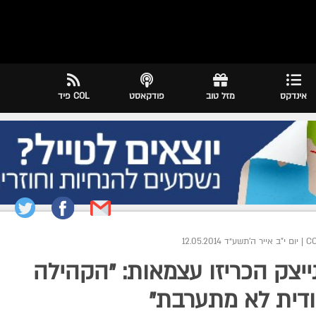
אינדקס
מזל טוב
פודקאסט
COL פיד
|
יום י"ב אייר ה׳תשע״ד 12.05.2014
ייצק הכריזו עצמאות: "הקהילה
דית לא מתערבת"