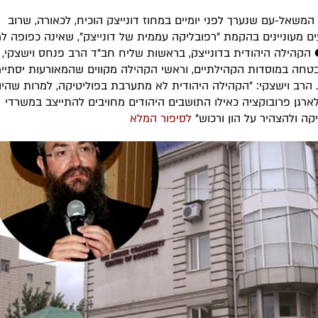
המשאל-עם שנערך לפני יומיים במחוז דונייצק הוכיח, לכאורה, שרוב
ם מעוניינים בהקמת "רפובליקה עממית של דונייצק", שאינה כפופה 
 הקהילה היהודית בדונייצק, בראשות שליח חב"ד הרב פנחס וישצקי, 
חה במוסדות הקהילתיים, וראשי הקהילה מקווים שהמאורעות יסתיימ
 הרב וישצקי: "הקהילה היהודית לא מתערבת בפוליטיקה, למרות שהיה
ארגן פרובוקציה כאילו התושבים היהודים מחויבים להתייצב במשרדי
קה ולהצהיר על הון ורכוש"
לסיפור המלא