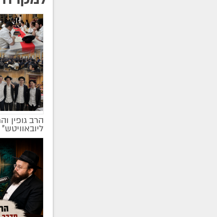
הרב גופין וה
ליובאוויטש" |