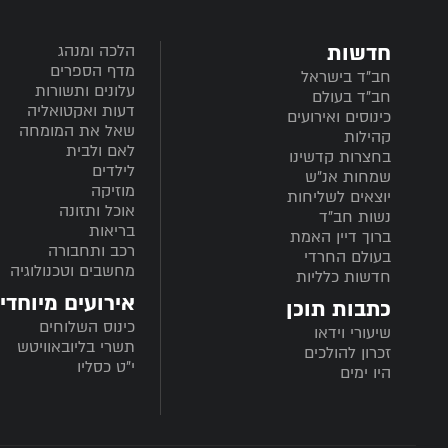
חדשות
הלכה ומנהג
מדף הספרים
חב”ד בישראל
עלונים ותשורות
חב”ד בעולם
דעות ואקטואליה
כינוסים ואירועים
שאל את המומחה
קהילות
לאם ולבית
בחצרות קדשינו
לילדים
שמחות אנ"ש
מוזיקה
יוצאים לשליחות
אוכל ותזונה
נשות חב"ד
בריאות
ברוך דיין האמת
רכב ותחבורה
בעולם החרדי
מחשבים וטכנולוגיה
חדשות כלליות
אירועים מיוחדי
כתבות תוכן
כינוס השלוחים
שיעורי וידאו
תשרי בליובאוויטש
זכרון להולכים
י"ט כסליו
היו ימים