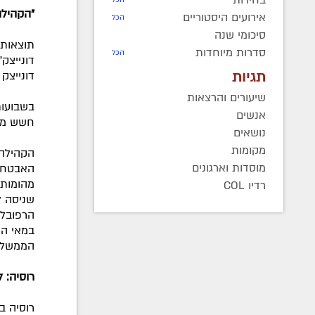
"הקהילה
אירועים היסטוריים
הכל
סיכומי שנה
תוצאות 
סדרות מיוחדות
הכל
דונייצק
תגיות
דונייצק
שיעורים והרצאות
בשבועות
אנשים
חשש ממש
נושאים
מקומות
הקהילה 
מוסדות וארגונים
האבטחה 
מהומות.
רדיו COL
שניסה ל
במאי הי
הממשל יג
רוסיה: 
רוסיה ב