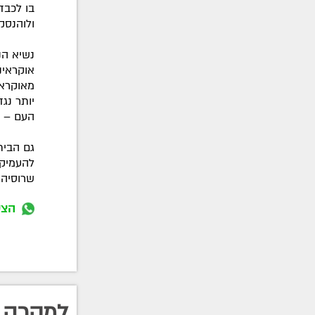
בו לכבד
ולוהנסק
נשיא הנ
אוקראינ
מאוקראי
יותר נג
העם – הו
גם הבית
להעמיק א
שרוסיה
הצט
למקרה 