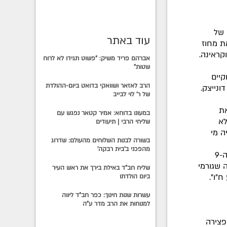
 של
עוד באתר
ת מחוז
קראינה.
אברהם פריד משיק: "פשוט תגידו לא לרוח
שטות"
קיים
הרב לאזאר ושוואקי בדואט ביום-ההולדת
ונייצק.
של ר' לוי לבייב
את
במעונו בדוחא: אמיר קטאר נפגש עם
לא
שליחי הרבי | תיעודים
ה מי
בשורה לבנות השלוחים מהעולם: שדרוג
מהפכני ב'בית רבקה'
הרפובליקה ולהצהיר על הון ורכוש". על שאלת הביטחון האישי אמר: "גם לפני ה-9
 שגורמי
שליח חב"ד באילת בירך את ראש העיר
ח"ו".
ביום הולדתו
עשרות שנות חינוך: כפר חב"ד ליווה
למנוחות את הרב מדר ע"ה
פצירה