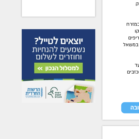
ק
במזרח
ו
יפים
 במשאל
ד
כזבים