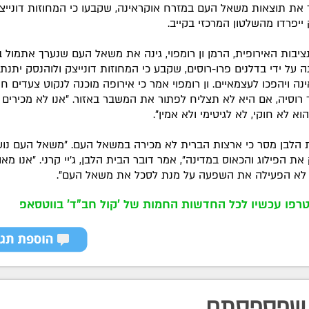
 את תוצאות משאל העם במזרח אוקראינה, שקבעו כי המחוזות דונייצ
 ייפרדו מהשלטון המרכזי בקייב.
ציבות האירופית, הרמן ון רומפוי, גינה את משאל העם שנערך אתמול 
ה על ידי בדלנים פרו-רוסים, שקבע כי המחוזות דונייצק ולוהנסק יתנתק
נה ויהפכו לעצמאיים. ון רומפוי אמר כי אירופה מוכנה לנקוט צעדים חר
ד רוסיה, אם היא לא תצליח לפתור את המשבר באזור. "אנו לא מכירים
א לא חוקי, לא לגיטימי ולא אמין".
 הלבן מסר כי ארצות הברית לא מכירה במשאל העם. "משאל העם נוע
ת הפילוג והכאוס במדינה", אמר דובר הבית הלבן, ג'יי קרני. "אנו מאו
 לא הפעילה את השפעה על מנת לסכל את משאל העם".
רפו עכשיו לכל החדשות החמות של 'קול חב"ד' בווטסאפ
שפספסתם