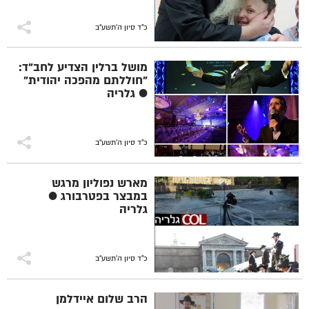
כ"ד סיון ה׳תשע״ב
מושל ברלין הצדיע לחב"ד:
"חוללתם מהפכה יהודית"
● גלריה
כ"ד סיון ה׳תשע״ב
מארש נפוליון מרגש
במבצר בפטרבורג ●
גלריה
כ"ד סיון ה׳תשע״ב
הרב שלום איידלמן