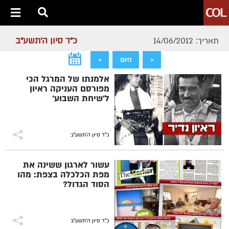
כ"ד סיון ה׳תשע״ב
תאריך: 14/06/2012
<
היום
>
אלמנתו של המרגל הכי
מפורסם העניקה ראיון
ל'שיחת השבוע'
כ"ד סיון ה׳תשע״ב
עשור לארגון ששינה את
מפת הכלכלה בצפת: מהו
הסוד הגדול?
כ"ד סיון ה׳תשע״ב