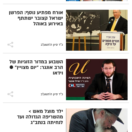
אורח מפתיע נוסף: הפרשן
ישראל קצובר ישתתף
באירוע באוהל
כ"ד סיון ה׳תשע״ב
השבוע במדור הזוגיות של
הרב אונגר: "יום מצויין" ●
וידאו
כ"ד סיון ה׳תשע״ב
ילד מוצל מאש >
מהשריפה הגדולה ועד
לנחיתה בנתב"ג