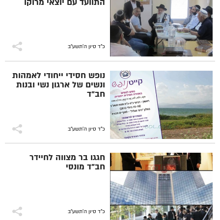
התוועד עם יוצאי מרוקו
כ"ד סיון ה׳תשע״ב
נופש חסידי ייחודי לאמהות
ונשים של ארגון נשי ובנות
חב"ד
כ"ד סיון ה׳תשע״ב
חגגו בר מצווה לחיידר
חב"ד מונסי
כ"ד סיון ה׳תשע״ב