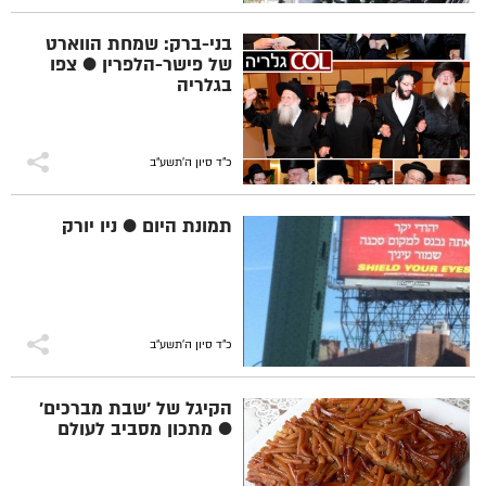
בני-ברק: שמחת הווארט
של פישר-הלפרין ● צפו
בגלריה
כ"ד סיון ה׳תשע״ב
תמונת היום ● ניו יורק
כ"ד סיון ה׳תשע״ב
הקיגל של 'שבת מברכים'
● מתכון מסביב לעולם