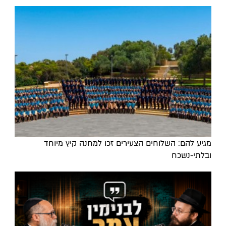
מגיע להם: השלוחים הצעירים זכו למחנה קיץ מיוחד
ובלתי-נשכח