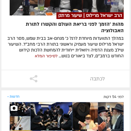
הרב ישראל מרילוס | שיעור מרתק
מהות 'הזמן' לפני בריאת העולם והקשרו לתורת
האבולוציה
במהלך התוועדות מיוחדת לרגל כ' מנחם-אב בבית שמש, מסר הרב
ישראל מרילוס שיעור מעמיק וראשוני בתורת הרבי מחב"ד. השיעור
שילב מצגת הדמיה ויזואלית ייחודית להמחשת הלכות קידוש
החודש ברמב"ם, לצד ביאורים בנוש...
לסיפור המלא
לכתבה
לפני 54 דקות
חדשות »