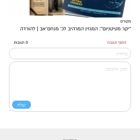
מקודם
''יקר מטיטניום'': המגזין המרהיב לכ’ מנחם־אב | להורדה
הוסף תגובה
0 תגובות