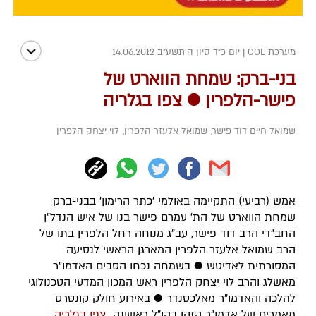
מערכת COL
|
יום כ"ד סיון ה׳תשע״ב 14.06.2012
בני-ברק: שמחת הווארט של
פישר-הלפרין ● צפו בגלריה
שמואל חיים דוד פישר
,
שמואל אלעזר הלפרין
,
לוי יצחק הלפרין
אמש (רביעי) התקיימה באולמי 'כתר הרימון' בבני-ברק
שמחת הווארט של הת' עמרם פישר בנו של איש הנדל"ן
החב"די הרב דוד פישר, עב"ג מנוחה רחל הלפרין בתו של
הרב שמואל אלעזר הלפרין המארגן הראשי לנסיעה
המסורתית לאדיטש ● בשמחה נכחו הסבים האדמו"ר
מאשלג והרב לוי יצחק הלפרין ראש המכון המדעי הטכנולוגי
להלכה והאדמו"ר מאלכסנדר ● באירוע חולק קונטרס
מאמרים של אדמו"ר הזקן בהו"ל ראשונה
צפו בגלריה