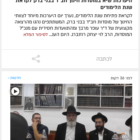
היערכות שיא במוסדות חינוך חב"ד בבני ברק לקראת
שנת הלימודים
לקראת פתיחת שנת הלימודים, נערך יום היערכות מיוחד לצוותי
החינוך של מוסדות חב"ד בבני ברק. המשתתפים נהנו מהרצאה
מקצועית של ד"ר עופר מרבך ומהתוועדות חסידית עם מנכ"ל
המוסדות, הרב לוי יצחק רוזנברג. היום הענ...
לסיפור המלא
לכתבה
לפני 36 דקות
חדשות »