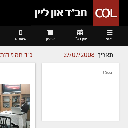
ראשי
יומן חב"ד
ארכיון
שיעורים
תאריך:
27/07/2008
כ"ד תמוז ה׳ת
Soon !