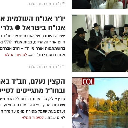
כ"ד תמוז ה׳תשס״ח
יו"ר אגו"ח העולמית א
אגו"ח בישראל ● גלריי
ישיבה מיוחדת של אגודת חסידי חב"ד ב
היום אחר הצ
בהשתתפות אורח מיוחד – הרב אברהם ש
אגודת חסידי חב"ד ה...
לסיפור המלא
כ"ד תמוז ה׳תשס״ח
הקצין נעלם, חב"ד באר
ובחו"ל מתגייסים לסייע
קצין צה"ל, סרן אבנר ברדוגו ז"ל מרמת-י
נעלם בעת שנפל מסירת קאנו על נהר המי
לאוס שבת...
לסיפור המלא