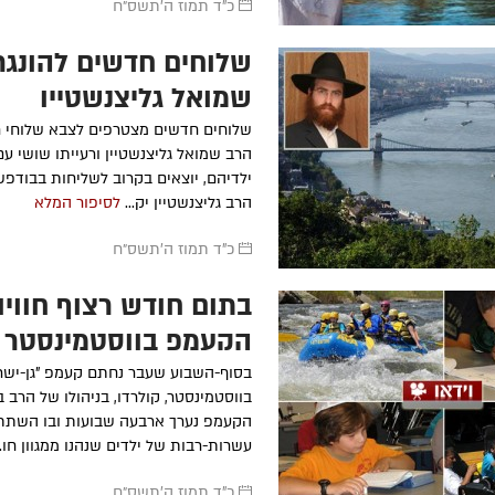
כ"ד תמוז ה׳תשס״ח
שלוחים חדשים להונגר
שמואל גליצנשטיין
שלוחים חדשים מצטרפים לצבא שלוחי חב
הרב שמואל גליצנשטיין ורעייתו שושי ע
ילדיהם, יוצאים בקרוב לשליחות בבודפשט
הרב גליצנשטיין יק...
לסיפור המלא
כ"ד תמוז ה׳תשס״ח
בתום חודש רצוף חוויו
הקעמפ בווסטמינסטר
בסוף-השבוע שעבר נחתם קעמפ "גן-ישר
בווסטמינסטר, קולרדו, בניהולו של הרב ב
הקעמפ נערך ארבעה שבועות ובו השתת
עשרות-רבות של ילדים שנהנו ממגוון חו..
כ"ד תמוז ה׳תשס״ח