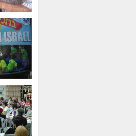
רת
פריווא גאלדשטיין
ע״ה
-
ר'
בני בן עמי
ע״ה
- תשע"ז
ש"מ
הרה"ח
חיים יונה צ'רנוחוב
ע״ה
רת
אסתר פרידה חיימסון
ע״ה
-
תשע"א
רפ"ט
הרה"ח
אברהם כ"ץ (אברמוביץ)
רה"ח
משה מייזליש
ע״ה
- תר"ט
ע״ה
- תשס"ג
הרה"ח
אלכסנדר גוטמן
ע״ה
-
תשס"ב
הרה"ח
כתריאל חיים אליעזרוב
ע
- תשס"א