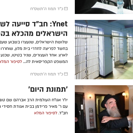
כ"ד תמוז ה׳תשס״ח
Ynet: חב"ד סייעה ל
הישראלים מהכלא בקפ
שלושת הישראלים, שנעצרו בשבוע שעבר
בחשד לפריצה לחדרי בית מלון, שוחררו 
לארץ. אחד העצורים, שניר בטיטו, שכנע
המשפט הקפריסאית לה...
לסיפור המלא
כ"ד תמוז ה׳תשס״ח
'תמונת היום'
יו"ר אגו"ח העולמית הרב אברהם שם טוב
חב"ד.
לסיפור המלא