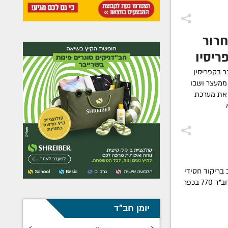
שחרור
ריסין
 בקפריסין
ממעצר ושבו
 את מערכת
 בריקוד חסידי
עם ר' מאיר פרידמן בבית אגודת חסידי חב"ד 770 בכפר
יומן חב"ד
›
‹