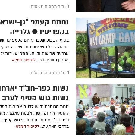
כ"ד תמוז ה׳תשס״ח
נחתם קעמפ "גן-ישראל
הרה"ח
מיכאל קרסנקוקי
ע״ה
-
מרת
פריווא גאל
תשנ"ה
תש"מ
בקפריסין ● גלרייה
-
הרה"ח
אברהם צבי כהן
ע״ה
-
מרת
אסתר פרידה
בסוף-השבוע שעבר נחתם קעמפ "גן-ישרא
תשנ"ה
תרפ"ט
בניהולה של השליחה הגב' שיינדל רסקין
הרה"ח
אברהם צבי (הערש) הכהן
הרה"ח
משה מייז
ארבעה שבועות ובו השתתפו עשרות ילד
ע״ה
- תשנ"ה
ממגוון חוויות, הכ...
לסיפור המלא
הרה"ח
שלמה זלמן העכט
ע״ה
-
תשל"ט
״ה
כ"ד תמוז ה׳תשס״ח
הרה"ח
רפאל אדרוסיער
ע״ה
-
תש"ס
נשות כפר-חב"ד יארחו
נשות גוש קטיף לערב ע
תחת הכותרת "בואו לבנות את בית המקד
להוסיף אור וקדושה, ולבנות עולמנו", מז
כפר-חב"ד את נשות מגורשי גוש קטיף, ה
ברחבי הארץ, ל...
לסיפור המלא