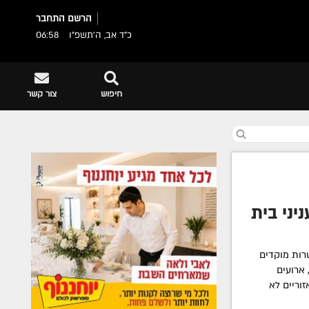
הרשם
התחבר
כ"ד אב, ה׳תשפ״ו
06:58
חיפוש
צור קשר
ניני בית
רות מוקדים
 ארועים
וריים לא