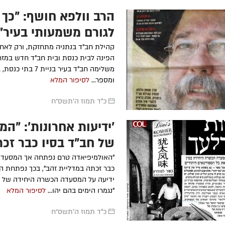
הרב וולפא חושף: "כך 
לגורם משמעותי בעיר"
קהילת חב"ד בנתניה מתחזקת, ורק לאחר
הפינה לבית כנסת ובית חב"ד חדש במזרח
ומספר...
לסיפור המלא
כ"ד תמוז ה׳תשס״ח
'ידיעות אחרונות': "ה
של חב"ד בסין כבר זכ
בזהב"
"האולמיפיאדה טרם נפתחה אך המסעדה
כבר זכתה במדליית זהב", בכך נפתחת הב
ידיעה על המסעדה הכשרה היחידה של חב
"נגמרו הימים בהם יהו...
לסיפור המלא
כ"ד תמוז ה׳תשס״ח