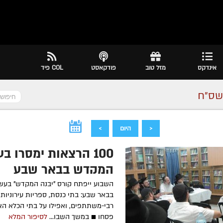
אינדקס
מזל טוב
פודקאסט
COL פיד
שס״ח
<
היום
>
100 הרצאות ימסרו בע
המקדש בבאר שבע
השבוע ייפתח קורס "יבנה המקדש" בעש
בבאר שבע: בתי כנסת, ספריות עירוניות,
רבי-משתתפים, ואפילו על בתי הכלא האז
פסחו ■ במשך השבו...
לסיפור המלא