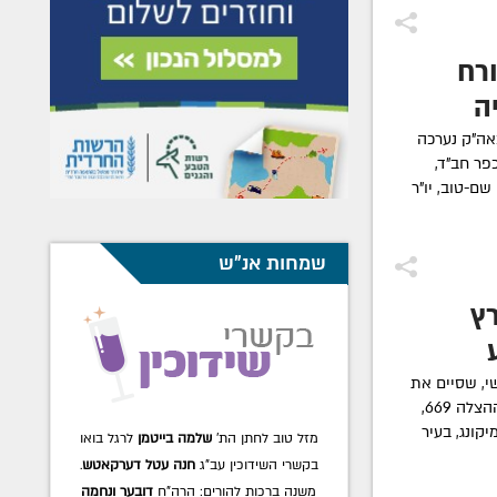
ורח
ה
אה"ק נערכה
הריים, בבית אגו"ח '770' בכפר חב"ד,
ם-טוב, יו"ר
שמחות אנ"ש
ץ
שי, שסיים את
שירותו כמפקד פלוגה ביחידת החילוץ וההצלה 669,
קונג, בעיר
מזל טוב לחתן הת'
שלמה בייטמן
לרגל בואו
בקשרי השידוכין עב"ג
חנה עטל דערקאטש
.
משנה ברכות להורים: הרה"ח
דובער ונחמה