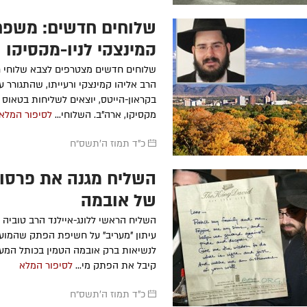
שלוחים חדשים: משפ
קמינצקי לניו-מקסיקו
שלוחים חדשים מצטרפים לצבא שלוחי ח
הרב אליהו קמינצקי ורעייתו, שהתגורר ע
בקראון-הייטס, יוצאים לשליחות בטאוס 
מקסיקו, ארה"ב. השלוחי...
לסיפור המלא
כ"ד תמוז ה׳תשס״ח
השליח מגנה את פרסו
של אובמה
השליח הראשי ללונג-איילנד הרב טוביה 
עיתון "מעריב" על חשיפת הפתק שהמוע
לנשיאות ברק אובמה הטמין בכותל המערב
קיבל את הפתק מי...
לסיפור המלא
כ"ד תמוז ה׳תשס״ח