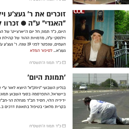
זוכרים את ר' געצ'ע וי
"האגדי" ע"ה ● זכרון ל
היום, כ"ד תמוז, חל יום ה'יארצייט' של הר
וילנסקי ע"ה, מדמויות ההוד של קהילת 
העמים, שנפטר לפני 19 שנה. ר'
געצ'א...
לסיפור המלא
כ"ד תמוז ה׳תשס״ח
'תמונת היום'
בגליון השבועי "ניוזק"א" היוצא לאור ע"י א
ביישראל, התפרסמה בסוף השבוע תמונת
ידידיה הלוי, חסיד חב"ד מנחלת הר-חב"ד
בקרית מלאכי בטיפול בתאונת דרכים ב..
כ"ד תמוז ה׳תשס״ח