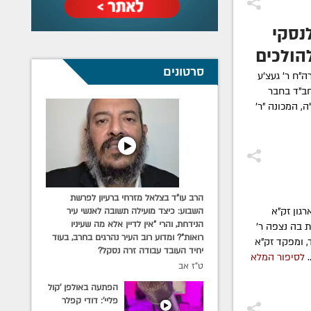
לנסקי
הולכים
סרטונים
ה"ח ר' געצ'ע
חב"ד בחבר
 געצ'ע ע"ה, המכונה "ר'
הרב עו"ד בצלאל מזרחי ברעיון לפרשת
רגון זק"א
השבוע: כיצד מועילה תשובה לאנשי עיר
הנידחת, והרי "אין לדיין אלא מה שעיניו
 בה נצפה ר'
רואות"? ומדוע רוב העיר נהרגים בחרב, בעוד
, ומפקד זק"א
יחיד העובד עבודה זרה נסקל?
.
לסיפור המלא
ט"ז אב
הפתעה באולפן 'קול
פליי': דודי קפלר