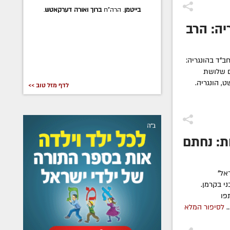
בייטמן
. הרה"ח
ברוך ואורה דערקאטש
.
יה: הרב
"ד בהונגריה:
ם שלושת
, הונגריה.
לדף מזל טוב >>
ת: נחתם
אל"
ני בקרמן.
פו
.
לסיפור המלא