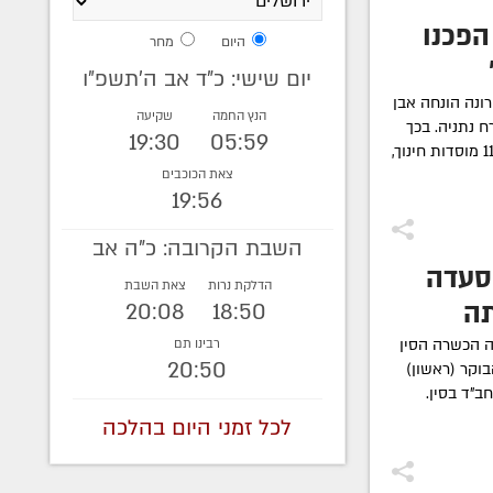
הפכנו
היום
מחר
יום שישי: כ"ד אב ה׳תשפ״ו
ונה הונחה אבן
הנץ החמה
שקיעה
 נתניה. בכך
19:30
05:59
משלימה חב"ד בעיר בניית 7 בתי כנסת, 11 מוסדות חינוך,
צאת הכוכבים
19:56
השבת הקרובה: כ"ה אב
מסעדה
הדלקת נרות
צאת השבת
תה
20:08
18:50
 הכשרה הסין
רבינו תם
20:50
וקר (ראשון)
"ד בסין.
לכל זמני היום בהלכה