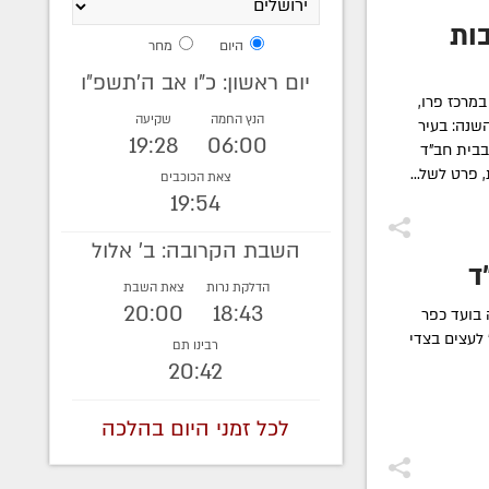
ות
היום
מחר
יום ראשון: כ"ו אב ה׳תשפ״ו
ם, במרכז פרו,
הנץ החמה
שקיעה
שנה: בעיר
19:28
06:00
בבית חב"ד
פרט לשל...
צאת הכוכבים
19:54
השבת הקרובה: ב' אלול
ד
הדלקת נרות
צאת השבת
20:00
18:43
 בועד כפר
לעצים בצדי
רבינו תם
20:42
לכל זמני היום בהלכה