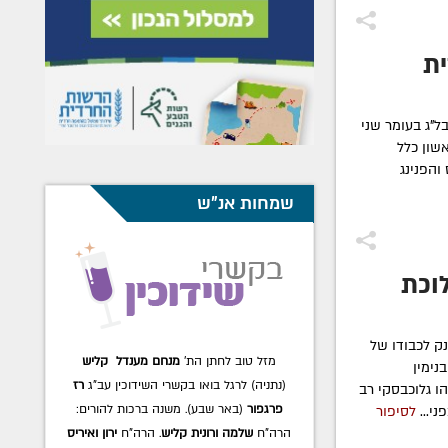
ית
ל"ג בעומר שני
שון כלל
והפנינג
שמחות אנ"ש
וכת
ק לכבודו של
מזל טוב לחתן הת'
מנחם מענדל קליש
נימין
(נתניה) לרגל בואו בקשרי השידוכין עב"ג
רז
ו גלוכבסקי רב
פרגפור
(באר שבע). משנה ברכות להורים:
י...
לסיפור
הרה"ח
שלמה ורונית קליש
. הרה"ח
ירון ואיריס