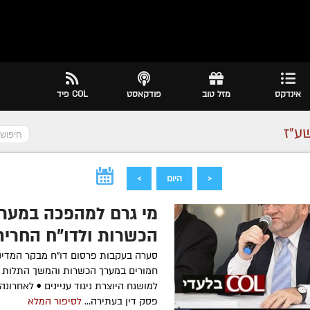
אינדקס
מזל טוב
פודקאסט
COL פיד
ע״ז
<
היום
>
מי גרם למהפכה במער
הכשרות ולדו"ח החריף
המבקר?
סערה בעקבות פרסום דו"ח מבקר המדינה,
חמורים במערך הכשרות והמשך התלות ב
למושגח היוצרת ניגוד עניינים • לאחרונה,
פסק דין בעתירה...
לסיפור המלא