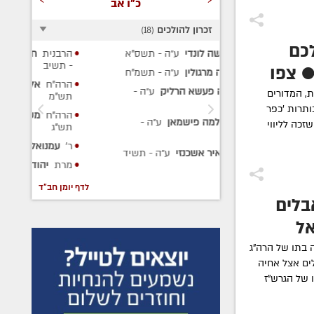
כ"ו אב
זכרון להולכים
)
18
(
כם
י
ע״ה
- תשס"א
הרבנית
חיה פייגא קופרשטוך
ע״ה
הר
- תשיב
ע״
● צפו
ן
ע״ה
- תשמ"ח
הרה"ח
אלכסנדר מענקין
ע״ה
-
הר
הרליק
ע״ה
-
ת, המדורים
תש"מ
מר
ותרות 'כפר
הרה"ח
משה הכהן בלכמן
ע״ה
-
שמאן
ע״ה
-
זכה לליווי
תש"ג
ר'
עמנואל משה
ע״ה
- תש"פ
נזי
ע״ה
- תשיד
מרת
יהודית רפאל
ע״ה
- תשפ"ב
לדף יומן חב"ד
בלים
אל
 בתו של הרה"ג
לים אצל אחיה
 של הגרש"ז