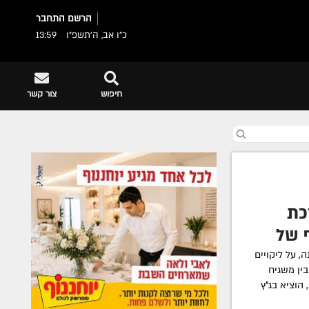
הרשם
התחבר
כ"ו אב, ה׳תשפ״ו
13:59
חיפוש
צור קשר
כת
 של
 על ליקויים
ין משגיח
 הוציא בג"ץ