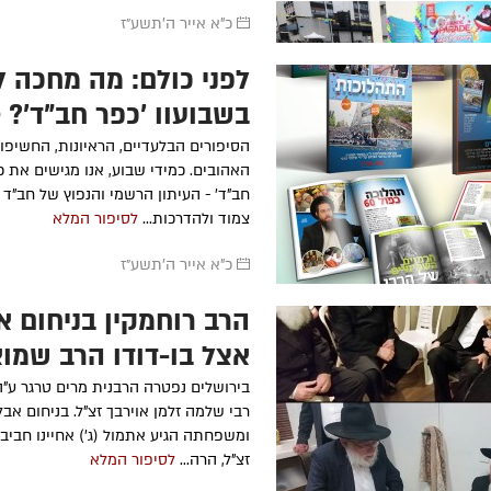
כ"א אייר ה׳תשע״ז
לפני כולם: מה מחכה ל
סקי
הרה"ח
אברהם ישעיה גרונר
ע״ה
-
הרה"ח
משה לונד
תשע"ו
בשבועון 'כפר חב"ד'? 
מרת
צביה מרגולי
מרת
חוה בתאשוילי
ע״ה
- תשס"ט
מרת
שרה פעשא 
בכותרות
הסיפורים הבלעדיים, הראיונות, החשיפו
מרת
פייגל מקובצבקי
ע״ה
- תשס"ז
תשמ"ח
האהובים. כמידי שבוע, אנו מגישים את כ
מרת
מרים אליטוב
ע״ה
- תשס"ו
הרה"ח
שלמה פי
חב"ד' - העיתון הרשמי והנפוץ של חב"ד ש
תשמ"ו
צמוד ולהדרכות...
לסיפור המלא
מרת
דבורה פוגאטש
ע״ה
- תשס"א
הרה"ח
מאיר אשכ
כ"א אייר ה׳תשע״ז
הרב רוחמקין בניחום א
אצל בן-דודו הרב שמו
אוירבך
בירושלים נפטרה הרבנית מרים טרגר ע"ה
רבי שלמה זלמן אוירבך זצ"ל. בניחום אב
ומשפחתה הגיע אתמול (ג') אחיינו חביבו
זצ"ל, הרה...
לסיפור המלא