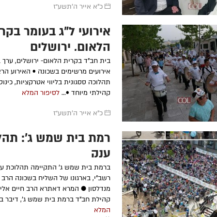
כ"א אייר ה׳תשע״ז
אירועי ל"ג בעומר בקר
הלאום, ירושלים
בית חב"ד בקרית הלאום- ירושלים, ערך ב
אירועים מרשימים בשכונה • האירוע הרא
תהלוכה ססגונית בליווי אטרקציות, כינוס 
קהילתי מיוחד •...
לסיפור המלא
כ"א אייר ה׳תשע״ז
רמת בית שמש ג': תהל
ענק
ברמת בית שמש ג' התקיימה תהלוכת ענ
רשב"י, בארגונו של השליח בשכונה הרב ב
מנדלסון ● המרא דאתרא הרב חיים אליה
קהילת חב"ד ברמת בית שמש ג', דיבר בפנ
המלא