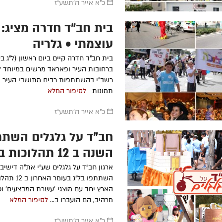
כ"א אייר ה׳תשע״ז
בית חב"ד חדרה מציג:
עוצמתי • גלריה
בית חב"ד חדרה קיים ביום ראשון (ל"ג ב
ברחובות העיר ופאראד מרשים במיוחד ל
רשב"י בהשתתפות רבים מתושבי העיר • 
תמונות
לסיפור המלא
כ"א אייר ה׳תשע״ז
חב"ד על גלגלים השתת
השנה ב 12 תהלוכו
הארץ
ארגון חב"ד על גלגלים שע"י את"ה דישיבה
השתתפו בל"ג בעו
הארץ יחד עם מוצגי 'עשרת המבצעים' ו
מרהיב, הם הועברו ב...
לסיפור המלא
כ"א אייר ה׳תשע״ז