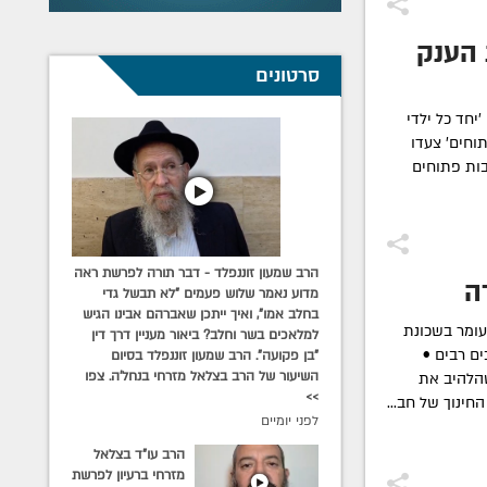
 הענק
סרטונים
יחד כל ילדי
וחים' צעדו
ות פתוחים
הרב שמעון זוננפלד - דבר תורה לפרשת ראה
ה
מדוע נאמר שלוש פעמים "לא תבשל גדי
בחלב אמו", ואיך ייתכן שאברהם אבינו הגיש
עומר בשכונת
למלאכים בשר וחלב? ביאור מעניין דרך דין
ם רבים •
"בן פקועה". הרב שמעון זוננפלד בסיום
השיעור של הרב בצלאל מזרחי בנחל'ה. צפו
הלהיב את
>>
חינוך של חב...
לפני יומיים
הרב עו"ד בצלאל
מזרחי ברעיון לפרשת