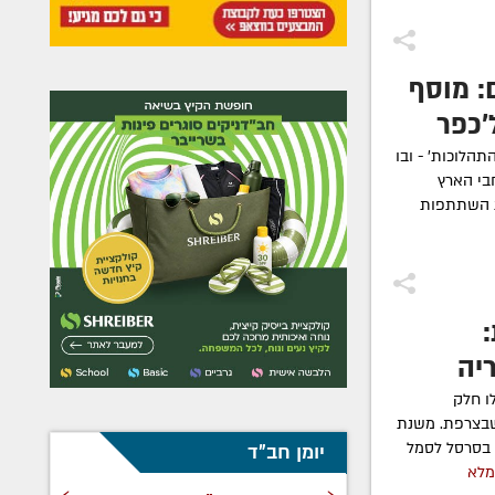
: מוסף
'כפר
תהלוכות' - ובו
בי הארץ
ת השתתפות
יה
ו חלק
שבצרפת. משנת
 בסרסל לסמל
יומן חב"ד
מלא
›
‹