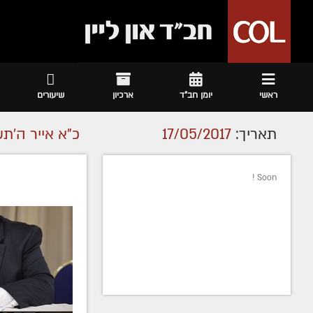
ראשי
יומן חב"ד
ארכיון
שיעורים
תאריך:
17/05/2017
כ"א אייר ה׳תש
Soon !