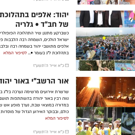
יהוד: אלפים בתהלוכת
של חב"ד • גלריה
כשברקע מתנגן שיר התהלוכה הפופולרי '
ישראל הולכים, השמחה רבה הלבבות פת
אלפים מתושבי יהוד בשמחה רבה ובלבב
בתהלוכת ל"ג בעומר •...
לסיפור המלא
כ"א אייר ה׳תשע״ז
אור הרשב"י באור יהוד
שרשרת אירועים מרשימה נערכה בל"ג ב
נווה רבין באור יהודה בהשתתפות תושבי
במדורה במוצאי שבת, נערך מופע אש ש
כולם, ובבוקר האירוע הגדול של מוסדות ה
לסיפור המלא
כ"א אייר ה׳תשע״ז