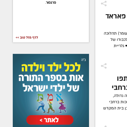
פרגפור
.
 פאראד
עומר) תהלוכה
לדף מזל טוב >>
כבודו של
גלריית
פו
ת ברחבי
 גדולה,
מר האחרון ב 12 תהלוכות ברחבי
כן בית המקדש