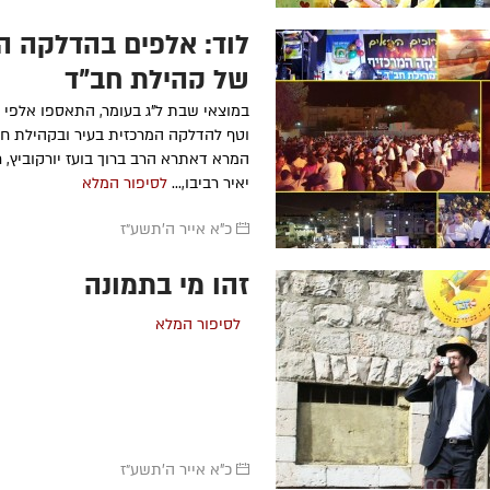
לוד: אלפים בהדלקה ה
של קהילת חב"ד
במוצאי שבת ל"ג בעומר, התאספו אלפי א
וטף להדלקה המרכזית בעיר ובקהילת חב
המרא דאתרא הרב ברוך בועז יורקוביץ, ר
יאיר רביבו,...
לסיפור המלא
כ"א אייר ה׳תשע״ז
זהו מי בתמונה
לסיפור המלא
כ"א אייר ה׳תשע״ז