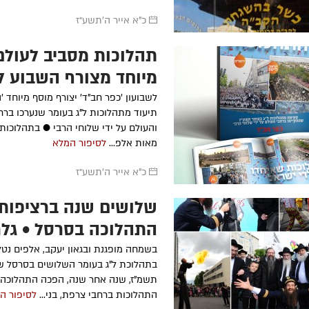
כ"א אייר ה׳תשע״ז
תהלוכות מסביב לעולם
מיוחד מצורף השבוע ל
חב"ד'
לשבועון 'כפר חב"ד' יצורף מוסף מיוחד 'ה
תיעוד מתהלוכות ל"ג בעומר שנערכו ברח
והעולם על ידי שלוחי הרבי ● בתהלוכו
מאות אלפ...
לסיפור המלא
כ"א אייר ה׳תשע״ז
שלושים שנה ברציפות:
התהלוכה בסרסל • גלר
נרחבת
בשמחה מופגנת ובגאון יעקב, אלפים נטל
בתהלוכת ל"ג בעומר השלושים בסרסל 
תשמ"ז, שנה אחר שנה, הפכה התהלוכה
התהלוכות ברחבי צרפת, בני...
לסיפור ה