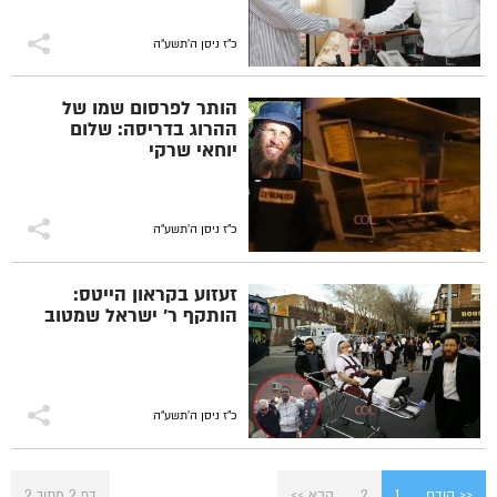
כ"ז ניסן ה׳תשע״ה
הותר לפרסום שמו של
ההרוג בדריסה: שלום
יוחאי שרקי
כ"ז ניסן ה׳תשע״ה
זעזוע בקראון הייטס:
הותקף ר' ישראל שמטוב
כ"ז ניסן ה׳תשע״ה
<< קודם
1
2
הבא >>
דף 2 מתוך 2