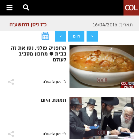
כ"ז ניסן ה׳תשע״ה
תאריך: 16/04/2015
<
היום
>
קרופניק פולני. נסו את זה
בבית ● מתכון מסביב
לעולם
כ"ז ניסן ה׳תשע״ה
תמונת היום
כ"ז ניסן ה׳תשע״ה