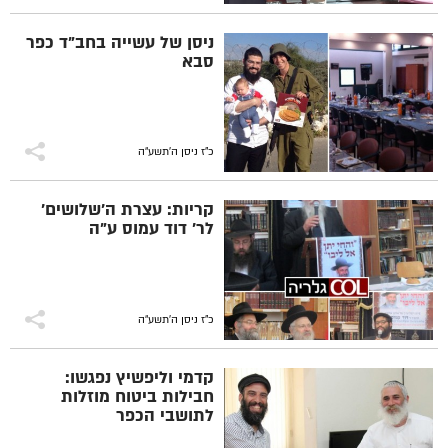
ניסן של עשייה בחב"ד כפר
סבא
כ"ז ניסן ה׳תשע״ה
קריות: עצרת ה'שלושים'
לר' דוד עמוס ע"ה
כ"ז ניסן ה׳תשע״ה
קדמי וליפשיץ נפגשו:
חבילות ביטוח מוזלות
לתושבי הכפר