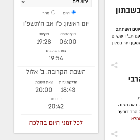
בשבתון
היום
מחר
יום ראשון: כ"ו אב ה׳תשפ״ו
ונים השתתפו
הנץ החמה
שקיעה
ם חב"ד שקיים
19:28
06:00
ון וינר במלון
צאת הכוכבים
19:54
השבת הקרובה: ב' אלול
רבי
הדלקת נרות
צאת השבת
20:00
18:43
ת
רבינו תם
 בארגנטינה
20:42
 הרב דובער
מלא
לכל זמני היום בהלכה