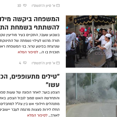
א' סיון ה׳תשס״ו
10
המשפחה ביקשה מילדי
סקי
הרה"ח
אברהם ישעיה גרונר
ע״ה
-
הרה"ח
משה לונד
תשע"ו
להשתתף בשמחת התו
מרת
צביה מרגולי
מרת
חוה בתאשוילי
ע״ה
- תשס"ט
מרת
שרה פעשא 
בשבוע שעבר, התקיים בעיר מודיעין טק
מרת
פייגל מקובצבקי
ע״ה
- תשס"ז
תשמ"ח
תורה מרגש לעילוי נשמתה של התינוקת 
מרת
מרים אליטוב
ע״ה
- תשס"ו
הרה"ח
שלמה פי
שנרצחה בפיגוע טרור. בני המשפחה ראו 
תשמ"ו
תוכנית בו ה...
לסיפור המלא
מרת
דבורה פוגאטש
ע״ה
- תשס"א
הרה"ח
מאיר אשכ
א' סיון ה׳תשס״ו
4
"טילים מתעופפים, הכ
עשן"
הצפון בוער: לאחר הפוגה של שעות ספו
והתחדשה האש סמוך לגבול הצפון. באזו
מתנהלים חילופי אש בין צה"ל למחבלים.
החלו לירות פצצות מרגמה לעבר יישובים
לאורך...
לסיפור המלא