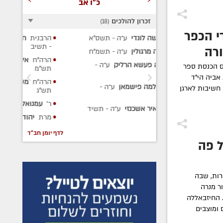
כ"ו אב
זכרון להולכים
)
18
(
 הכפר
י
ע״ה
- תשס"א
הרבנית
חיה פייגא קופרשטוך
ע״ה
הר
- תשיב
ע״
רה
ן
ע״ה
- תשמ"ח
הרה"ח
אלכסנדר מענקין
ע״ה
-
הר
הרליק
ע״ה
-
ס הכנסת ספר
תש"מ
מר
אביה הי"ד
הרה"ח
משה הכהן בלכמן
ע״ה
-
שמאן
ע״ה
-
חשיבות לארגן
תש"ג
ר'
עמנואל משה
ע״ה
- תש"פ
נזי
ע״ה
- תשיד
מרת
יהודית רפאל
ע״ה
- תשפ"ב
לדף יומן חב"ד
ל פה
רות, שבה
ר מנרה
 החיזבאללה
 ומוצבים