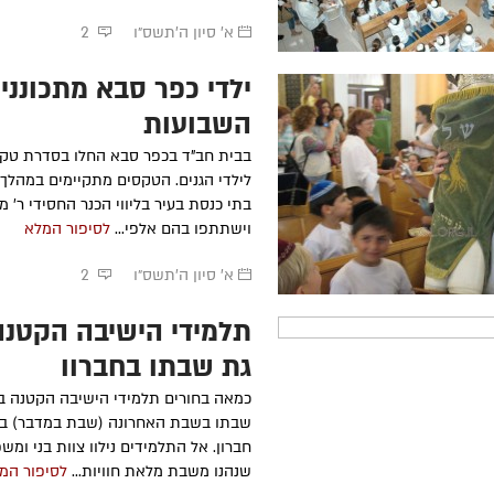
א' סיון ה׳תשס״ו
2
ילדי כפר סבא מתכונני
השבועות
בבית חב"ד בכפר סבא החלו בסדרת טקס
לילדי הגנים. הטקסים מתקיימים במהלך
בתי כנסת בעיר בליווי הכנר החסידי ר' מאי
וישתתפו בהם אלפי...
לסיפור המלא
א' סיון ה׳תשס״ו
2
תלמידי הישיבה הקטנה
גת שבתו בחברון
כמאה בחורים תלמידי הישיבה הקטנה ב
שבתו בשבת האחרונה (שבת במדבר) בע
חברון. אל התלמידים נילוו צוות בני ומש
שנהנו משבת מלאת חוויות...
לסיפור המ