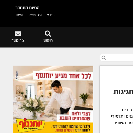
הרשם
התחבר
כ"ו אב, ה׳תשפ״ו
13:53
חיפוש
צור קשר
גיגות
ן בית
נים ותלמידי
סת השונים