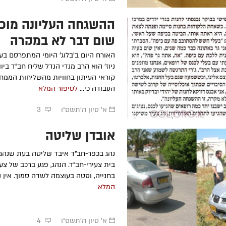
ההשגחה העליונה מוכי
שום דבר לא במקרה
האורח היום ב'בלוג' היומי המתפרסם בעי
ניוז' הוא הרב מנדי הנדל שליח חב"ד בי
קוראי העיתון בחוויות מהשליחות הממח
העבודה כי...
לסיפור המלא
א' סיון ה׳תשס״ו
3
אובדן שליטה
נהג בכפר-חב"ד איבד שליטה בעת שנהג 
בית צעירי-חב"ד. הנהג, פגע ברכב של צע
בחנייה, וסטה בעוצמה לשדה סמוך. אין 
המלא
א' סיון ה׳תשס״ו
4