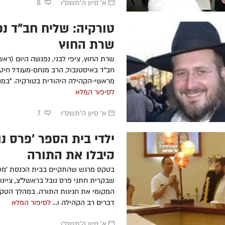
א' סיון ה׳תשס״ו
8
טורקיה: שליח חב"ד נ
שרת החוץ
שרת החוץ, ציפי לבני, נפגשה היום (ראש
חב"ד באיסטנבול, הרב מנחם-מענדל חיט
מראשי-הקהילה היהודית בטורקיה. "במהל
לסיפור המלא
א' סיון ה׳תשס״ו
7
ילדי בית הספר 'פרס נו
קיבלו את התורה
בטקס מרגש שהתקיים בבית הכנסת 'מש
שבקרית חתני פרס נובל בראשל"צ, ציינו 
המקומי את חגיגות התורה. במהלך הטק
דברים רב הקהילה ו...
לסיפור המלא
א' סיון ה׳תשס״ו