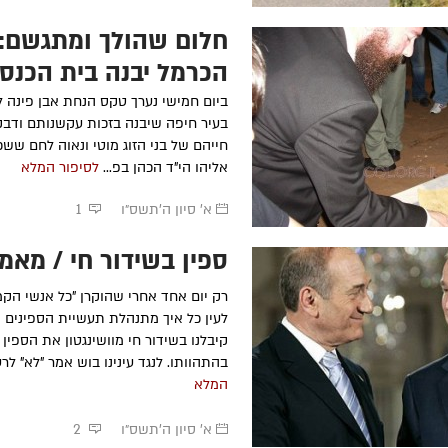
חלום שהולך ומתגשם:
הכרמל יבנה בית הכנס
ביום חמישי נערך טקס הנחת אבן פינה 
בעיר חיפה שיבנה בזכות עקשנותם ודב
חייהם של בני הזוג מוטי ונאוה לחם ששכ
אליהו הי"ד הכהן בפ...
לסיפור המלא
א' סיון ה׳תשס״ו
1
ספין בשידור חי / מאמ
רק יום אחד אחרי שהוקרן "כל אנשי הקמפ
לעין כל איך מתנהלת תעשיית הספינים ו
קיבלנו בשידור חי מוושינגטון את הספין
בהתהוותו. לנגד עינינו בוש אמר "לא" לרעי
המלא
א' סיון ה׳תשס״ו
2