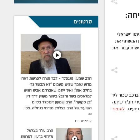
חה:
סרטונים
תון 'ישראלי
וון המשתף את
ישות עבורו את
הרב שמעון זוננפלד - דבר תורה לפרשת ראה
מדוע נאמר שלוש פעמים "לא תבשל גדי
בחלב אמו", ואיך ייתכן שאברהם אבינו הגיש
ברכב שכור ליד
למלאכים בשר וחלב? ביאור מעניין דרך דין
ירי-חב"ד שחנה
"בן פקועה". הרב שמעון זוננפלד בסיום
השיעור של הרב בצלאל מזרחי בנחל'ה. צפו
נפגעים.
לסיפור
>>
לפני יומיים
הרב עו"ד בצלאל
מזרחי ברעיון לפרשת