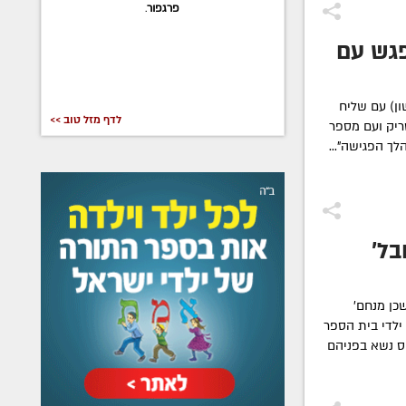
פרגפור
.
פגש עם
ון) עם שליח
לדף מזל טוב >>
ריק ועם מספר
ך הפגישה"...
בל'
כן מנחם'
ילדי בית הספר
ס נשא בפניהם