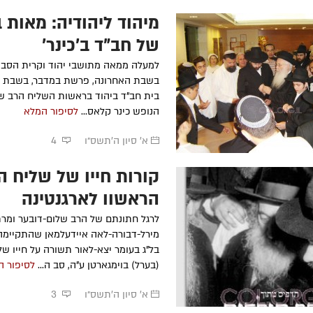
מיהוד ליהודיה: מאות 
של חב"ד ב'כינר'
למעלה ממאה מתושבי יהוד וקרית הסבי
בשבת האחרונה, פרשת במדבר, בשבת ע
בית חב"ד ביהוד בראשות השליח הרב שמע
הנופש כינר קלאס...
לסיפור המלא
א' סיון ה׳תשס״ו
4
קורות חייו של שליח ה
הראשון לארגנטינה
לרגל חתונתם של הרב שלום-דובער ומר
מירל-דבורה-לאה איידעלמאן שהתקיימה
בל"ג בעומר יצא-לאור תשורה על חייו של
(בערל) בוימגארטן ע"ה, סב ה...
לסיפור ה
א' סיון ה׳תשס״ו
3