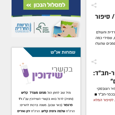
 סיפור
דית והעולם
 שמידי כמה
סמכים שהעלו
שמחות אנ"ש
ר-חב"ד:
"
ר רוגובסקי
מזל טוב לחתן הת'
מנחם מענדל קליש
) בכפר-חב"ד ■
(נתניה) לרגל בואו בקשרי השידוכין עב"ג
רז
לסיפור המלא
פרגפור
(באר שבע). משנה ברכות להורים:
הרה"ח
שלמה ורונית קליש
. הרה"ח
ירון ואיריס