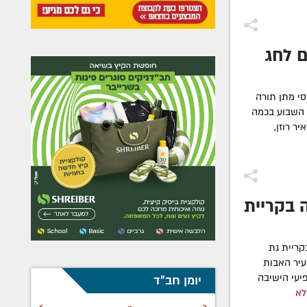
ם לחג
י מתן תורה
 השבוע בכמה
ר רוזן,
 בקריית
קריית גת
יר האבות
פיעי הישיבה
יומן חב"ד
לא
›
‹