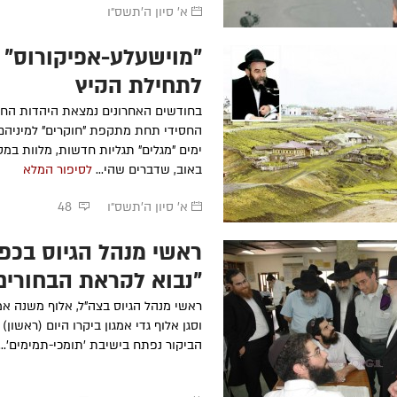
א' סיון ה׳תשס״ו
"מוישעלע-אפיקורוס" /
לתחילת הקיץ
בחודשים האחרונים נמצאת היהדות החר
החסידי תחת מתקפת "חוקרים" למיניהם,
ימים "מגלים" תגליות חדשות, מלוות במ
באוב, שדברים שהי...
לסיפור המלא
א' סיון ה׳תשס״ו
48
ראשי מנהל הגיוס בכפ
"נבוא לקראת הבחורים
ראשי מנהל הגיוס בצה"ל, אלוף משנה אמי
וסגן אלוף גדי אמגון ביקרו היום (ראשון
הביקור נפתח בישיבת 'תומכי-תמימים'...