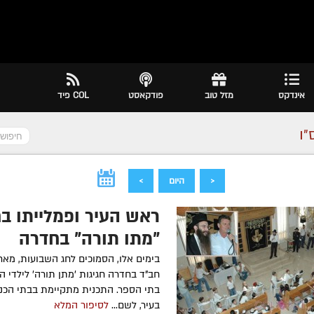
אינדקס
מזל טוב
פודקאסט
COL פיד
״ו
<
היום
>
ראש העיר ופמלייתו בח
"מתן תורה" בחדרה
בימים אלו, הסמוכים לחג השבועות, מארג
חב"ד בחדרה חגיגות 'מתן תורה' לילדי הג
בתי הספר. התכנית מתקיימת בבתי הכנ
בעיר, לשם...
לסיפור המלא