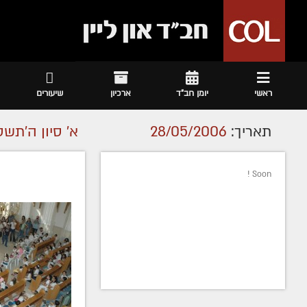
ראשי
יומן חב"ד
ארכיון
שיעורים
תאריך:
28/05/2006
א' סיון ה׳תשס
Soon !