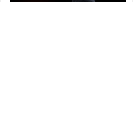
מזקני החסידים בכפר חב"ד
אבד חסיד מן הארץ: הרה"ח ר' משה לבנהרץ ע"ה מכפר
חב"ד
נפטר הרה"ח ר' משה לבנהרץ ע"ה, מבני משפחת לבנהרץ
החסידית והמוכרת מכפר חב"ד • היה בנו של הרה"ח ר' אברהם
שמואל לבנהרץ ע"ה, מחסידי חב"ד שפעלו במסירות נפש בברית
המועצות ועלו לארץ בהוראת הרבי • במשך שנים רב...
לסיפור
המלא
לכתבה