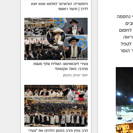
היסטוריה: הצ'ארטר לאלמא אטא יוצא
לדרך | תיעוד ראשוני
י נחסמה
בים
יר, וניסו לחסום
ריאה
 לטפל
 הוסר
צעירי ליובאוויטש: השליח שלף מענות
מהרבי, פאנל אקטואלי
יוסף יצחק בוטמן
הרב גופין והרב בוטמן הלהיבו את "צעירי