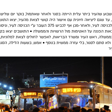
בוע שהעיר ביתר עלית הייתה בסגר ולאחר שאתמול, בוקר יום שליש
 עד שגם ליציאה חיונית עם אישור היה קושי לצאת מהעיר, יצאו התוש
תחילה לכניסה לעיר, ולאחר-מכן אף לכביש 375 העובר ע"י הכניסה לע
כאות הפגנה על האטימות מול הרשויות והממשלה • התושבים יצאו בק
משלה, ראש העיר ומשרד הבריאות, לאפשר לחולים לצאת למלוניות,
 ולא סתם לסגור, בלי עזרה ממשית בנוסף • אמש, בשעות הלילה, הסגר
יר