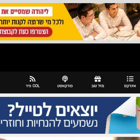
אינדקס
מזל טוב
פודקאסט
COL פיד