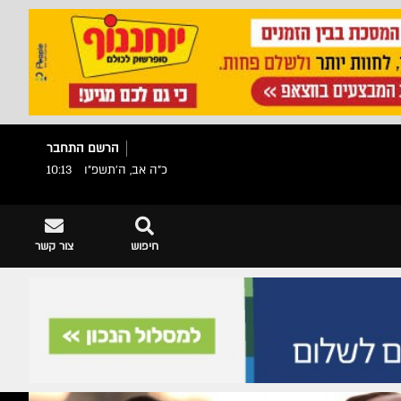
הרשם
התחבר
כ"ה אב, ה׳תשפ״ו
10:13
חיפוש
צור קשר