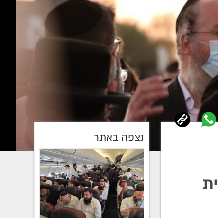
נצפה באתר
ית