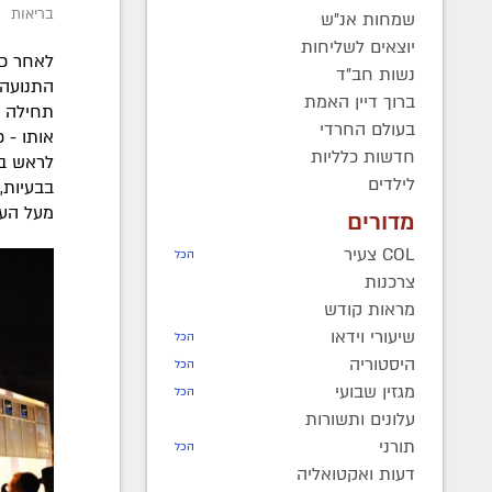
בריאות
שמחות אנ"ש
יוצאים לשליחות
לאחר כש
נשות חב"ד
התנועה,
ברוך דיין האמת
בעולם החרדי
אותו - 
חדשות כלליות
לראש במ
לילדים
בבעיות,
מעל הע
מדורים
COL צעיר
הכל
צרכנות
מראות קודש
שיעורי וידאו
הכל
היסטוריה
הכל
מגזין שבועי
הכל
עלונים ותשורות
תורני
הכל
דעות ואקטואליה