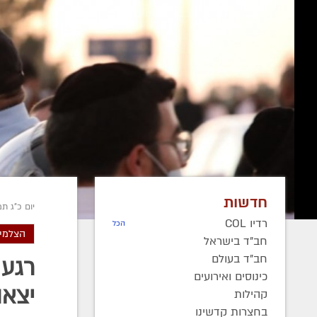
חדשות
יום כ"ג תמוז ה
רדיו COL
הכל
הצלמים
חב"ד בישראל
חב"ד בעולם
רגע 
כינוסים ואירועים
יצאו
קהילות
בחצרות קדשינו