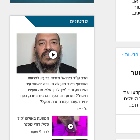
-אב
ור
...
סרטונים
חדשות »
ער
הרב עו"ד בצלאל מזרחי ברעיון לפרשת
השבוע: כיצד מועילה תשובה לאנשי עיר
הנידחת, והרי "אין לדיין אלא מה שעיניו
קבעו את
רואות"? ומדוע רוב העיר נהרגים בחרב, בעוד
 השליח
יחיד העובד עבודה זרה נסקל?
תפ...
ט"ז אב
הפתעה באולפן 'קול
פליי': דודי קפלר
הופתע מביקור הרב
לפני 9 שעות
שלומי פלס ור' מענדי