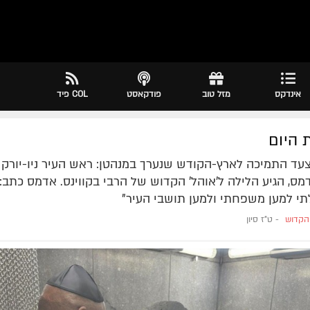
אינדקס
מזל טוב
פודקאסט
COL פיד
 היום
עד התמיכה לארץ-הקודש שנערך במנהטן: ראש העיר ניו-יורק 
מס, הגיע הלילה ל'אוהל' הקדוש של הרבי בקווינס. אדמס כתב:
י למען משפחתי ולמען תושבי העיר"
הקדוש
-
ט"ז סיון