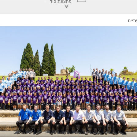
מתצוגת פיד
ר'
בני בן עמי
ע״ה
- תשע"ז
הרה"ח
מיכאל 
תשנ"ה
תיים
הרה"ח
חיים יונה צ'רנוחוב
ע״ה
-
״ה
-
תשע"א
הרה"ח
אברהם 
תשנ"ה
הרה"ח
אברהם כ"ץ (אברמוביץ)
ר"ט
ע״ה
- תשס"ג
הרה"ח
אברהם 
ע״ה
- תשנ"ה
הרה"ח
אלכסנדר גוטמן
ע״ה
-
תשס"ב
הרה"ח
שלמה ז
תשל"ט
הרה"ח
כתריאל חיים אליעזרוב
ע״ה
- תשס"א
הרה"ח
רפאל א
תש"ס