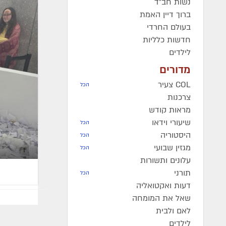
נשות חב"ד
ברוך דיין האמת
בעולם החרדי
חדשות כלליות
לילדים
מדורים
COL צעיר
הכל
צרכנות
מראות קודש
שיעורי וידאו
הכל
היסטוריה
הכל
מגזין שבועי
הכל
עלונים ותשורות
תורני
הכל
דעות ואקטואליה
שאל את המומחה
לאם ולבית
לילדים