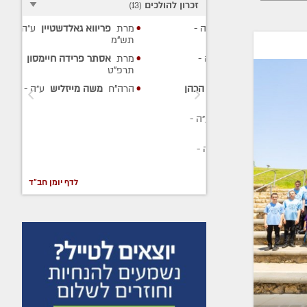
זכרון להולכים
)
13
(
קרסנקוקי
ע״ה
-
מרת
פריווא גאלדשטיין
ע״ה
-
תש"מ
צבי כהן
ע״ה
-
מרת
אסתר פרידה חיימסון
ע״ה
-
תרפ"ט
צבי (הערש) הכהן
הרה"ח
משה מייזליש
ע״ה
- תר"ט
למן העכט
ע״ה
-
דרוסיער
ע״ה
-
לדף יומן חב"ד