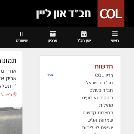
ראשי
יומן חב"ד
ארכיון
שיעורים
תמונות
חדשות
אחרי מצ
רדיו COL
הכל
אריק אד
חב"ד בישראל
"התפללת
חב"ד בעולם
ה'אוהל' 
כינוסים ואירועים
קהילות
בחצרות קדשינו
שמחות אנ"ש
יוצאים לשליחות