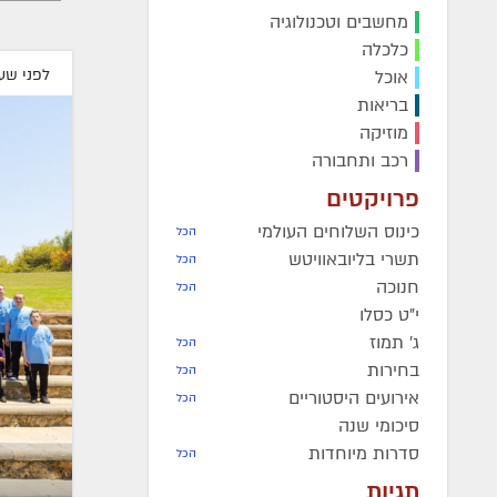
מחשבים וטכנולוגיה
מרת
פריווא גאלדשטיין
ע״ה
-
כלכלה
תש"מ
לפני שע
אוכל
מרת
אסתר פרידה חיימסון
ע
בריאות
תרפ"ט
מוזיקה
הרה"ח
משה מייזליש
ע״ה
- ת
רכב ותחבורה
פרויקטים
כינוס השלוחים העולמי
הכל
תשרי בליובאוויטש
הכל
חנוכה
הכל
י"ט כסלו
ג' תמוז
הכל
בחירות
הכל
אירועים היסטוריים
הכל
סיכומי שנה
סדרות מיוחדות
הכל
תגיות