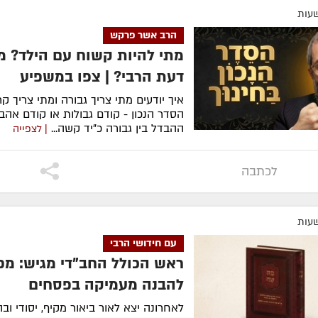
הרב אשר פרקש
מתי להיות קשוח עם הילד? מ
דעת הרבי? | צפו במשפיע
איך יודעים מתי צריך גבורה ומתי צריך ק
הסדר הנכון - קודם גבולות או קודם אה
ההבדל בין גבורה כ"יד קשה...
| לצפייה
לכתבה
עם חידושי הרבי
ראש הכולל החב"די מגיש: מ
להבנה מעמיקה בפסחים
לאחרונה ​יצא לאור ביאור מקיף, יסודי ובה