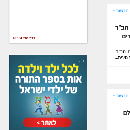
חדשות »
חב"ד
ים
לדף מזל טוב >>
ת חב"ד
עית...
חדשות »
לם