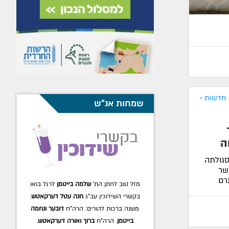
חדשות »
שמחות אנ"ש
ה
גולתה
שר
רם
מזל טוב לחתן הת'
שלמה בייטמן
לרגל בואו
בקשרי השידוכין עב"ג
חנה עטל דערקאטש
.
משנה ברכות להורים: הרה"ח
דובער ונחמה
בייטמן
. הרה"ח
ברוך ואורה דערקאטש
.