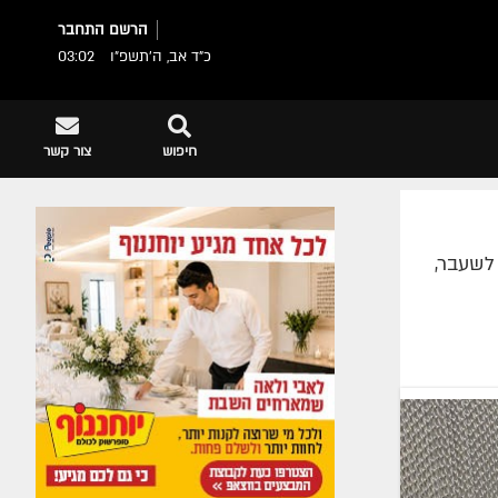
הרשם
התחבר
כ"ד אב, ה׳תשפ״ו
03:02
חיפוש
צור קשר
לשעבר,