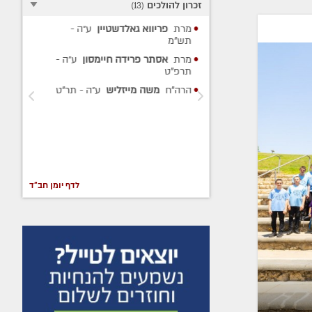
זכרון להולכים
)
13
(
אלדשטיין
ע״ה
-
ר'
בני בן עמי
ע״ה
- תשע"ז
הרה"ח
חיים יונה צ'רנוחוב
ע״ה
-
דה חיימסון
ע״ה
-
תשע"א
הרה"ח
אברהם כ"ץ (אברמוביץ)
יזליש
ע״ה
- תר"ט
ע״ה
- תשס"ג
הרה"ח
אלכסנדר גוטמן
ע״ה
-
תשס"ב
הרה"ח
כתריאל חיים אליעזרוב
ע״ה
- תשס"א
לדף יומן חב"ד