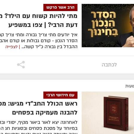
הרב אשר פרקש
מתי להיות קשוח עם הילד? מ
דעת הרבי? | צפו במשפיע
איך יודעים מתי צריך גבורה ומתי צריך ק
הסדר הנכון - קודם גבולות או קודם אה
ההבדל בין גבורה כ"יד קשה...
| לצפייה
לכתבה
עם חידושי הרבי
ראש הכולל החב"די מגיש: מ
להבנה מעמיקה בפסחים
לאחרונה ​יצא לאור ביאור מקיף, יסודי ובה
במיוחד על מסכת פסחים ובסוגיות חג ה