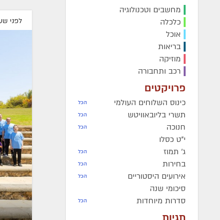
מחשבים וטכנולוגיה
מרת
פריווא גאלדשטיין
ע״ה
-
ר'
בני בן עמי
ע״ה
- תשע"ז
לפני שע
כלכלה
תש"מ
הרה"ח
חיים יונה צ'רנוחוב
ע״
אוכל
מרת
אסתר פרידה חיימסון
ע״ה
-
תשע"א
בריאות
תרפ"ט
הרה"ח
אברהם כ"ץ (אברמוביץ
מוזיקה
הרה"ח
משה מייזליש
ע״ה
- תר"ט
ע״ה
- תשס"ג
רכב ותחבורה
הרה"ח
אלכסנדר גוטמן
ע״ה
-
תשס"ב
פרויקטים
הרה"ח
כתריאל חיים אליעזרוב
כינוס השלוחים העולמי
הכל
- תשס"א
תשרי בליובאוויטש
הכל
חנוכה
הכל
י"ט כסלו
ג' תמוז
הכל
בחירות
הכל
אירועים היסטוריים
הכל
סיכומי שנה
סדרות מיוחדות
הכל
תגיות