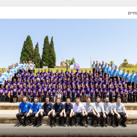
הרה"ח
מיכאל קרסנקוקי
ע״ה
-
מרת
פריווא ג
תיים
תשנ"ה
תש"מ
ה
-
הרה"ח
אברהם צבי כהן
ע״ה
-
מרת
אסתר פרי
תשנ"ה
תרפ"ט
)
הרה"ח
אברהם צבי (הערש) הכהן
הרה"ח
משה מי
ע״ה
- תשנ"ה
הרה"ח
שלמה זלמן העכט
ע״ה
-
תשל"ט
ע״ה
הרה"ח
רפאל אדרוסיער
ע״ה
-
תש"ס