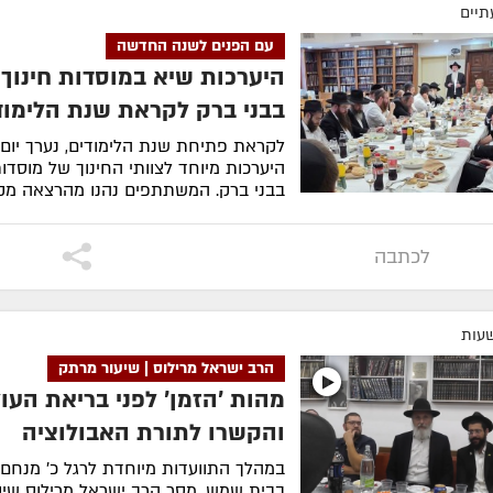
תיים
עם הפנים לשנה החדשה
היערכות שיא במוסדות חינוך 
בבני ברק לקראת שנת הלימוד
לקראת פתיחת שנת הלימודים, נערך יום
היערכות מיוחד לצוותי החינוך של מוסדו
בבני ברק. המשתתפים נהנו מהרצאה מקצו
לסיפור המלא
לכתבה
הרב ישראל מרילוס | שיעור מרתק
מהות 'הזמן' לפני בריאת העו
והקשרו לתורת האבולוציה
במהלך התוועדות מיוחדת לרגל כ' מנחם
בבית שמש, מסר הרב ישראל מרילוס שיע