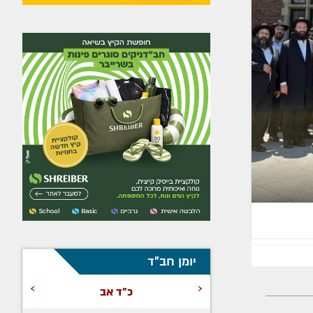
יומן חב"ד
›
‹
כ"ד אב