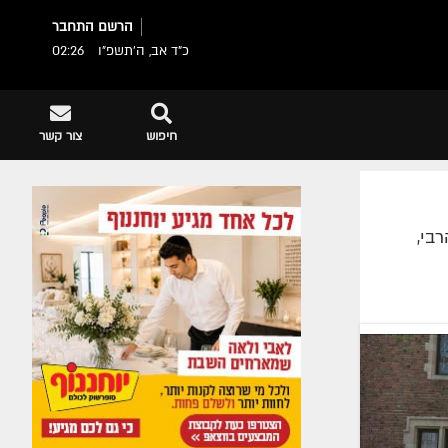
הרשם
התחבר
כ"ד אב, ה׳תשפ״ו
02:26
חיפוש
צור קשר
בי,