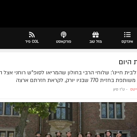
אינדקס
מזל טוב
פודקאסט
COL פיד
 היום
'בית חיינו': שלוחי הרבי בחולון שהמריאו לסופ"ש רוחני אצל הר
זית 770 שבניו יורק, לקראת חזרתם ארצה
יטס
-
ט"ז סיון