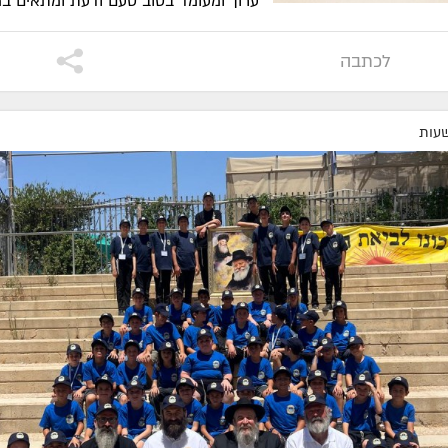
ערוך ומעומד בטוב טעם ודעת ומתאים במ
ללו...
| לקריאה
לכתבה