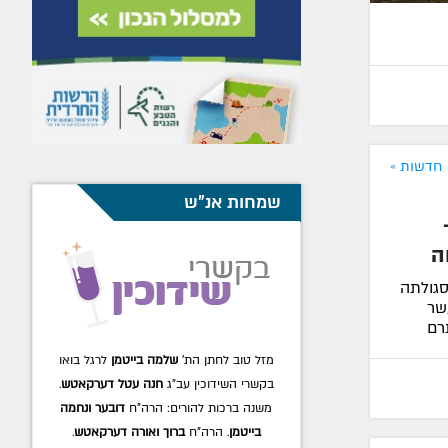
חדשות »
שמחות אנ"ש
ה
גולתה
שר
רם
מזל טוב לחתן הת'
שלמה בייטמן
לרגל בואו
בקשרי השידוכין עב"ג
חנה עטל דערקאטש
.
משנה ברכות להורים: הרה"ח
דובער ונחמה
בייטמן
. הרה"ח
ברוך ואורה דערקאטש
.