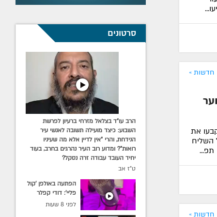
...
סרטונים
חדשות »
ער
הרב עו"ד בצלאל מזרחי ברעיון לפרשת
קבעו את
השבוע: כיצד מועילה תשובה לאנשי עיר
 השליח
הנידחת, והרי "אין לדיין אלא מה שעיניו
רואות"? ומדוע רוב העיר נהרגים בחרב, בעוד
תפ...
יחיד העובד עבודה זרה נסקל?
ט"ז אב
הפתעה באולפן 'קול
פליי': דודי קפלר
הופתע מביקור הרב
לפני 8 שעות
שלומי פלס ור' מענדי
חדשות »