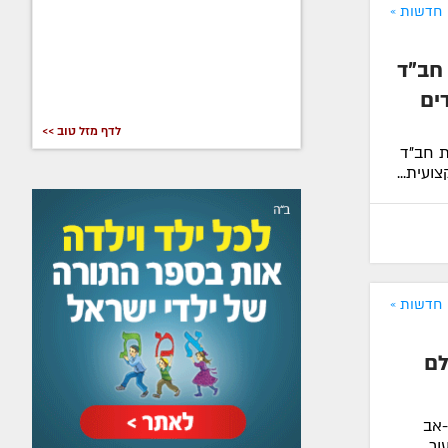
חדשות »
חב"ד
ים
לדף מזל טוב >>
ת חב"ד
עית...
חדשות »
לם
-אב
ור