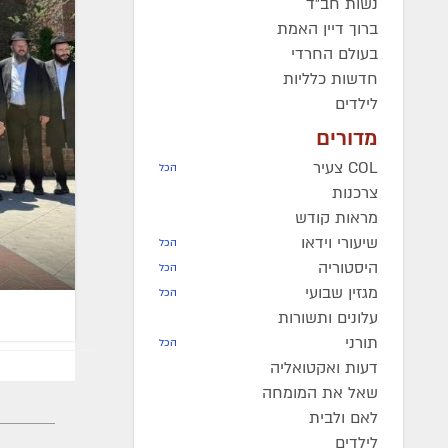
נשות חב"ד
ברוך דיין האמת
בעולם החרדי
חדשות כלליות
לילדים
מדורים
COL צעיר
הכל
צרכנות
מראות קודש
שיעורי וידאו
הכל
היסטוריה
הכל
מגזין שבועי
הכל
עלונים ותשורות
תורני
הכל
דעות ואקטואליה
שאל את המומחה
לאם ולבית
לילדים