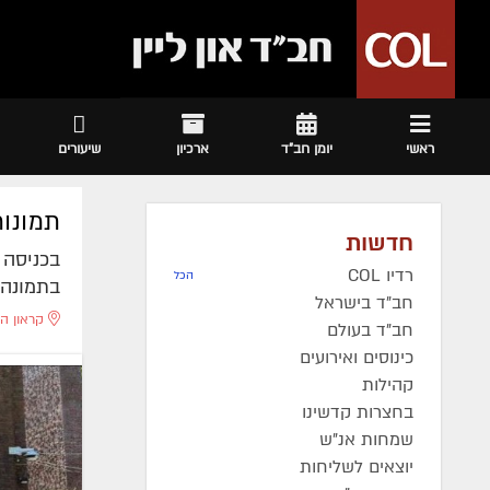
ראשי
יומן חב"ד
ארכיון
שיעורים
תמונות
חדשות
בכניסה ל
רדיו COL
הכל
בתמונה משותפת בח
חב"ד בישראל
קראון הי
חב"ד בעולם
כינוסים ואירועים
קהילות
בחצרות קדשינו
שמחות אנ"ש
יוצאים לשליחות