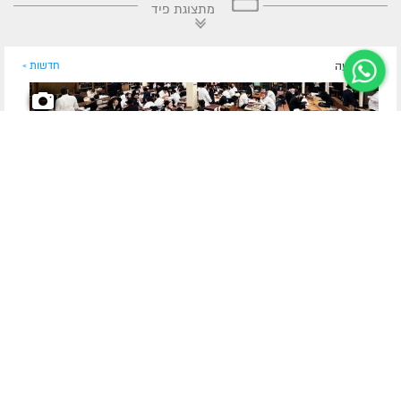
מתצוגת פיד
לפני שעה
חדשות »
חפשו את בנכם בגלריה
הגלריה השבועית של תלמידי 'הקבוצה' בבית חיינו 770
צלם COL, שמואל־בצלאל דהן, מגיש את הגלריה השבועית:
התמימים בישיבת תות"ל המרכזית 770 – 'הקבוצה', בעת סדרי
הנגלה והחסידות בבית מדרשו של הרבי – 770, ברוקלין, ניו יורק |
אל התמימים ב'סדרים...
לסיפור המלא